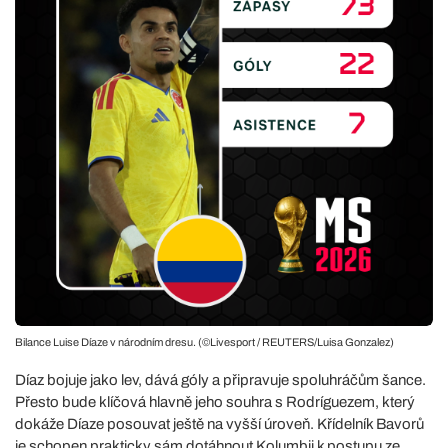
Bilance Luise Díaze v národním dresu. (©Livesport / REUTERS/Luisa Gonzalez)
Díaz bojuje jako lev, dává góly a připravuje spoluhráčům šance.
Přesto bude klíčová hlavně jeho souhra s Rodríguezem, který
dokáže Díaze posouvat ještě na vyšší úroveň. Křídelník Bavorů
je schopen prakticky sám dotáhnout Kolumbii k postupu ze