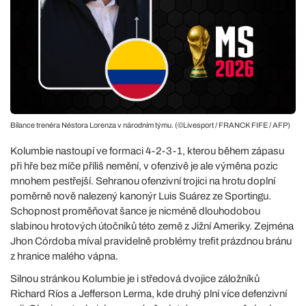
Bilance trenéra Néstora Lorenza v národním týmu. (©Livesport / FRANCK FIFE / AFP)
Kolumbie nastoupí ve formaci 4-2-3-1, kterou během zápasu
při hře bez míče příliš nemění, v ofenzivě je ale výměna pozic
mnohem pestřejší. Sehranou ofenzivní trojici na hrotu doplní
poměrně nově nalezený kanonýr Luis Suárez ze Sportingu.
Schopnost proměňovat šance je nicméně dlouhodobou
slabinou hrotových útočníků této země z Jižní Ameriky. Zejména
Jhon Córdoba míval pravidelně problémy trefit prázdnou bránu
z hranice malého vápna.
Silnou stránkou Kolumbie je i středová dvojice záložníků
Richard Ríos a Jefferson Lerma, kde druhý plní více defenzivní