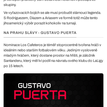
skupiny.
Ve vyřazovacích bojích se ale musí probudit stárnoucí legenda.
S Rodríguezem, Díazem a Ariasem ve formě totiž může tento
jihoamerický výběr porazit kohokoliv na turnaji.
NA PRAHU SLÁVY - GUSTAVO PUERTA
Nominace Los Cafeteros je téměř stoprocentně tvořena hráči v
ideálním nebo starším fotbalovém věku. Jediným vysloveně
mladým hráčem, který dostane prostor na hřišti, je záložník
Santanderu, který měl lví podíl na návratu svého klubu do LaLigy
po 15 letech.