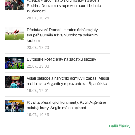
Atlético v srdci, zlato z olympiády i práce s
Pedrim. Denia má s reprezentacemi bohaté
zkušenosti
29.07., 10:25
Představení Tromsö: Hradec čeká rozjetý
soupeř a umělá tráva hluboko za polárním
kruhem
23.07., 12:20
Evropské koeficienty na začátku sezony
22.07., 13:00
Volali babičce a narychlo domluvili zápas. Messi
mohl místo Argentiny reprezentovat Španělsko
19.07., 17:01
Rivalita přesahující kontinenty. Kvůli Argentině
existují karty, Anglie má co oplácet
15.07., 19:45
Další články