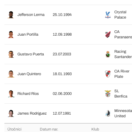
Crystal
Jefferson Lerma
25.10.1994
Palace
CA
Juan Portilla
12.09.1998
Paranaen
Racing
Gustavo Puerta
23.07.2003
Santander
CA River
Juan Quintero
18.01.1993
Plate
SL
Richard Ríos
02.06.2000
Benfica
Minnesota
James Rodríguez
12.07.1991
United
Útočníci
Datum nar.
Klub