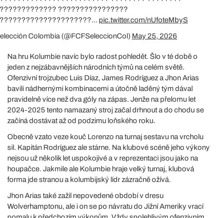
????????????? ????????????????
?????????????????????...
pic.twitter.com/nUfoteMbyS
elección Colombia (@FCFSeleccionCol)
May 25, 2026
Na hru Kolumbie navíc bylo radost pohledět. Šlo v té době o
jeden z nejzábavnějších národních týmů na celém světě.
Ofenzivní trojzubec Luis Díaz, James Rodríguez a Jhon Arias
bavili nádhernými kombinacemi a útočně laděný tým dával
pravidelně více než dva góly na zápas. Jenže na přelomu let
2024-2025 tento namazaný stroj začal drhnout a do chodu se
začíná dostávat až od podzimu loňského roku.
Obecně vzato veze kouč Lorenzo na turnaj sestavu na vrcholu
sil. Kapitán Rodríguez ale stárne. Na klubové scéně jeho výkony
nejsou už několik let uspokojivé a v reprezentaci jsou jako na
houpačce. Jakmile ale Kolumbie hraje velký turnaj, klubová
forma jde stranou a kolumbijský lídr zázračně ožívá.
Jhon Arias také zažil nepovedené období v dresu
Wolverhamptonu, ale i on se po návratu do Jižní Ameriky vrací
pomalu k předchozím výkonům. Vždy spolehlivým ofenzivním