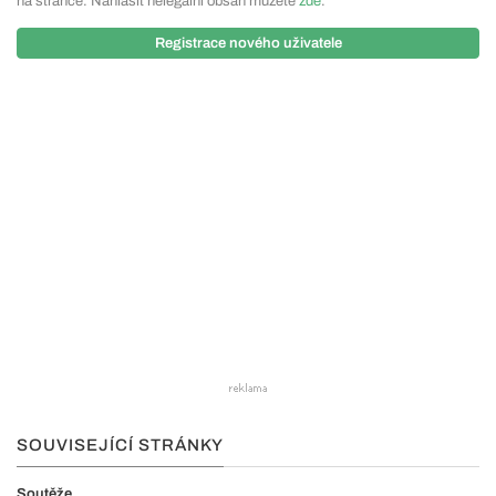
na stránce. Nahlásit nelegální obsah můžete
zde
.
Registrace nového uživatele
SOUVISEJÍCÍ STRÁNKY
Soutěže