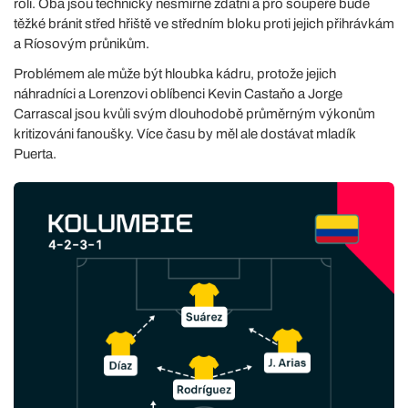
roli. Oba jsou technicky nesmírně zdatní a pro soupeře bude
těžké bránit střed hřiště ve středním bloku proti jejich přihrávkám
a Ríosovým průnikům.
Problémem ale může být hloubka kádru, protože jejich
náhradníci a Lorenzovi oblíbenci Kevin Castaňo a Jorge
Carrascal jsou kvůli svým dlouhodobě průměrným výkonům
kritizováni fanoušky. Více času by měl ale dostávat mladík
Puerta.