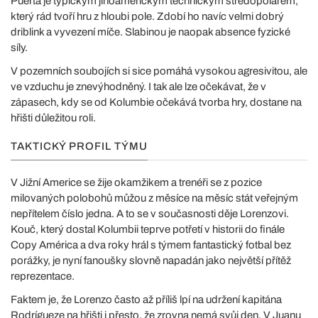
Puerta je typickým jihoamerickým technickým středopolařem,
který rád tvoří hru z hloubi pole. Zdobí ho navíc velmi dobrý
driblink a vyvezení míče. Slabinou je naopak absence fyzické
síly.
V pozemních soubojích si sice pomáhá vysokou agresivitou, ale
ve vzduchu je znevýhodněný. I tak ale lze očekávat, že v
zápasech, kdy se od Kolumbie očekává tvorba hry, dostane na
hřišti důležitou roli.
TAKTICKÝ PROFIL TÝMU
V Jižní Americe se žije okamžikem a trenéři se z pozice
milovaných polobohů můžou z měsíce na měsíc stát veřejným
nepřítelem číslo jedna. A to se v současnosti děje Lorenzovi.
Kouč, který dostal Kolumbii teprve potřetí v historii do finále
Copy América a dva roky hrál s týmem fantastický fotbal bez
porážky, je nyní fanoušky slovně napadán jako největší přítěž
reprezentace.
Faktem je, že Lorenzo často až příliš lpí na udržení kapitána
Rodrígueze na hřišti i přesto, že zrovna nemá svůj den. V Juanu