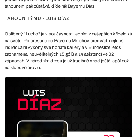
tahounem pak zůstává křídelník Bayernu Díaz.
TAHOUN TÝMU - LUIS DÍAZ
Oblíbený "Lucho" je v současnosti jedním z nejlepších křídelníků
na světě. Po přesunu do Bayernu Mnichov předvádí nejlepší
individuální výkony své bohaté kariéry a v Bundeslize letos
zaznamenal neuvěřitelných 15 gólů a 14 asistencí ve 32
zápasech. V národním dresu je už tradičně snad ještě lepší než
na klubové úrovni.