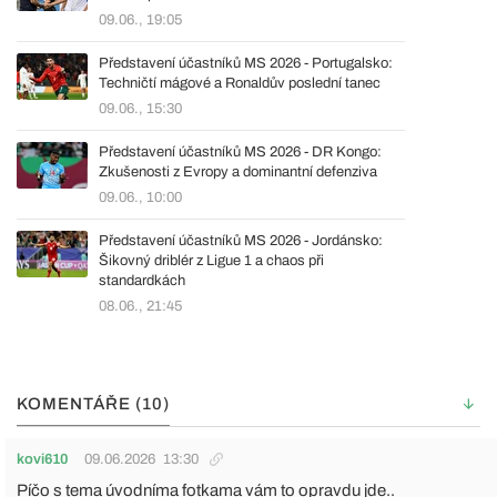
09.06., 19:05
Představení účastníků MS 2026 - Portugalsko:
Techničtí mágové a Ronaldův poslední tanec
09.06., 15:30
Představení účastníků MS 2026 - DR Kongo:
Zkušenosti z Evropy a dominantní defenziva
09.06., 10:00
Představení účastníků MS 2026 - Jordánsko:
Šikovný driblér z Ligue 1 a chaos při
standardkách
08.06., 21:45
KOMENTÁŘE (10)
kovi610
09.06.2026
13:30
Píčo s tema úvodníma fotkama vám to opravdu jde..