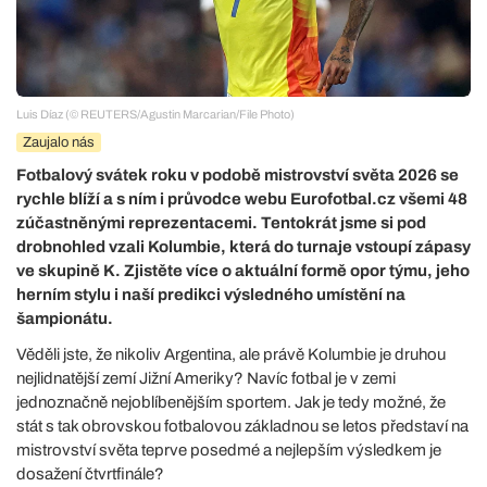
Luis Díaz (© REUTERS/Agustin Marcarian/File Photo)
Zaujalo nás
Fotbalový svátek roku v podobě mistrovství světa 2026 se
rychle blíží a s ním i průvodce webu Eurofotbal.cz všemi 48
zúčastněnými reprezentacemi. Tentokrát jsme si pod
drobnohled vzali Kolumbie, která do turnaje vstoupí zápasy
ve skupině K. Zjistěte více o aktuální formě opor týmu, jeho
herním stylu i naší predikci výsledného umístění na
šampionátu.
Věděli jste, že nikoliv Argentina, ale právě Kolumbie je druhou
nejlidnatější zemí Jižní Ameriky? Navíc fotbal je v zemi
jednoznačně nejoblíbenějším sportem. Jak je tedy možné, že
stát s tak obrovskou fotbalovou základnou se letos představí na
mistrovství světa teprve posedmé a nejlepším výsledkem je
dosažení čtvrtfinále?