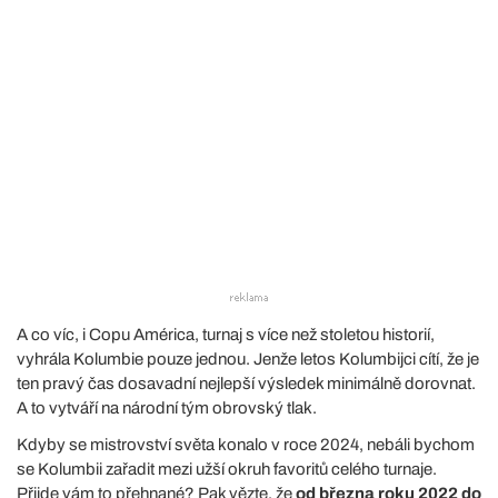
A co víc, i Copu América, turnaj s více než stoletou historií,
vyhrála Kolumbie pouze jednou. Jenže letos Kolumbijci cítí, že je
ten pravý čas dosavadní nejlepší výsledek minimálně dorovnat.
A to vytváří na národní tým obrovský tlak.
Kdyby se mistrovství světa konalo v roce 2024, nebáli bychom
se Kolumbii zařadit mezi užší okruh favoritů celého turnaje.
Přijde vám to přehnané? Pak vězte, že
od března roku 2022 do