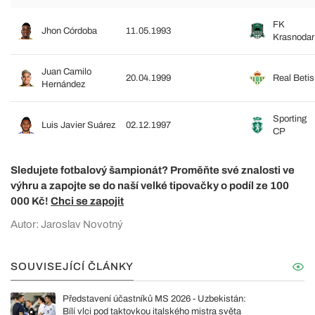
FK
Jhon Córdoba
11.05.1993
Krasnodar
Juan Camilo
20.04.1999
Real Betis
Hernández
Sporting
Luis Javier Suárez
02.12.1997
CP
Sledujete fotbalový šampionát? Proměňte své znalosti ve
výhru a zapojte se do naší velké tipovačky o podíl ze 100
000 Kč!
Chci se zapojit
Autor: Jaroslav Novotný
SOUVISEJÍCÍ ČLÁNKY
Představení účastníků MS 2026 - Uzbekistán:
Bílí vlci pod taktovkou italského mistra světa