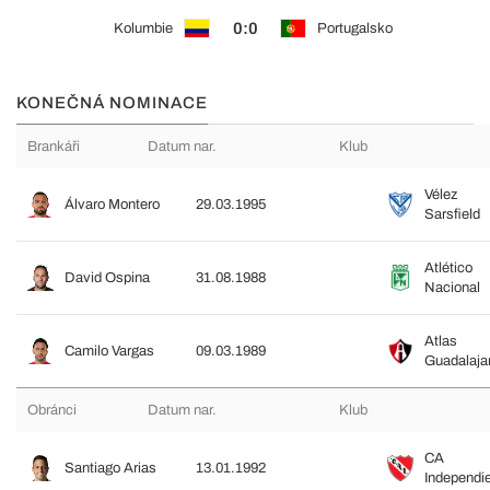
0:0
Kolumbie
Portugalsko
KONEČNÁ NOMINACE
Brankáři
Datum nar.
Klub
Vélez
Álvaro Montero
29.03.1995
Sarsfield
Atlético
David Ospina
31.08.1988
Nacional
Atlas
Camilo Vargas
09.03.1989
Guadalaja
Obránci
Datum nar.
Klub
CA
Santiago Arias
13.01.1992
Independi