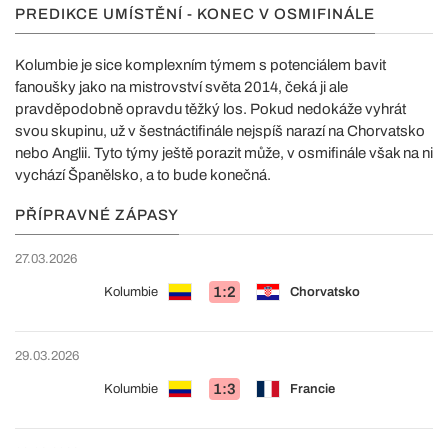
PREDIKCE UMÍSTĚNÍ - KONEC V OSMIFINÁLE
Kolumbie je sice komplexním týmem s potenciálem bavit
fanoušky jako na mistrovství světa 2014, čeká ji ale
pravděpodobně opravdu těžký los. Pokud nedokáže vyhrát
svou skupinu, už v šestnáctifinále nejspíš narazí na Chorvatsko
nebo Anglii. Tyto týmy ještě porazit může, v osmifinále však na ni
vychází Španělsko, a to bude konečná.
PŘÍPRAVNÉ ZÁPASY
27.03.2026
1:2
Kolumbie
Chorvatsko
29.03.2026
1:3
Kolumbie
Francie