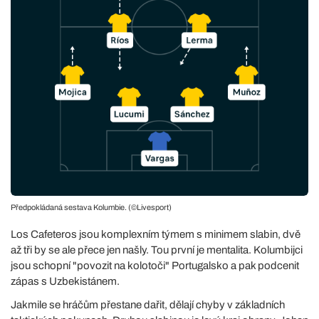
Předpokládaná sestava Kolumbie. (©Livesport)
Los Cafeteros jsou komplexním týmem s minimem slabin, dvě
až tři by se ale přece jen našly. Tou první je mentalita. Kolumbijci
jsou schopní "povozit na kolotoči" Portugalsko a pak podcenit
zápas s Uzbekistánem.
Jakmile se hráčům přestane dařit, dělají chyby v základních