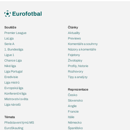
Soutěže
Články
Premier League
Aktuality
LaLiga
Previews
Serie A
Komentáře a souhrny
1. Bundesliga
Názory a komentáře
Ligue 1
Fejetony
Chance Liga
Životopisy
Niké liga
Profily, historie
Liga Portugal
Rozhovory
Eredivisie
Tipy a analýzy
Liga mistrů
Evropská liga
Reprezentace
Konferenční liga
Česko
Mistrovství světa
Slovensko
Liga národů
Anglie
Francie
Témata
Itálie
Představení týmů MS
Německo
EuroSkauting
Španělsko