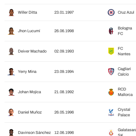
Willer Ditta
23.01.1997
Cruz Azul
Bologna
Jhon Lucumí
26.06.1998
FC
FC
Deiver Machado
02.09.1993
Nantes
Cagliari
Yerry Mina
23.09.1994
Calcio
RCD
Johan Mojica
21.08.1992
Mallorca
Crystal
Daniel Muñoz
26.05.1996
Palace
Galatasar
Davinson Sánchez
12.06.1996
SK