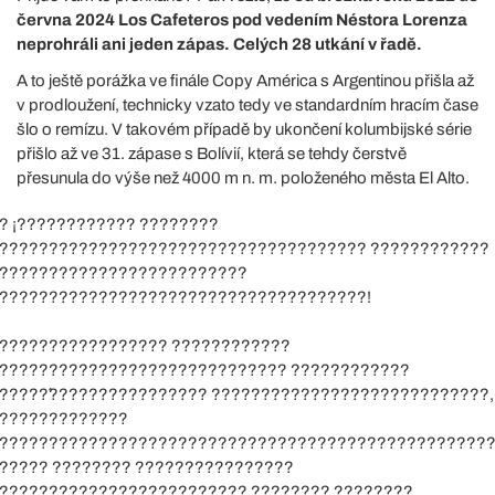
června 2024 Los Cafeteros pod vedením Néstora Lorenza
neprohráli ani jeden zápas. Celých 28 utkání v řadě.
A to ještě porážka ve finále Copy América s Argentinou přišla až
v prodloužení, technicky vzato tedy ve standardním hracím čase
šlo o remízu. V takovém případě by ukončení kolumbijské série
přišlo až ve 31. zápase s Bolívií, která se tehdy čerstvě
přesunula do výše než 4000 m n. m. položeného města El Alto.
? ¡???????????? ????????
????????????????????????????????????? ????????????
?????????????????????????
?????????????????????????????????????!
????????????????? ????????????
????????????????????????????? ????????????
?????́???????????????? ????????????????????????????,
?????????????
?????????????????????????????????????????????????
????? ???????? ????????????????
????????????????????????? ???????? ????????