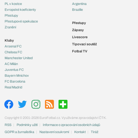
PL v kostce
Argentina
Evropské koeficienty
Brazílie
Přestupy
Přestupové spekulace
Přestupy
Zranění
Zápasy
Livescore
Kluby
Tipovací soutěž
Arsenal FC
Fotbal TV
Chelsea FC
Manchester United
AC Milán
Juventus FC
Bayern Mnichov
FC Barcelona
Real Madrid
Copyright © 2001-2026 EuroFotbal.cz. Využíváme zpravodajství ČTK.
RSS
Podmínky užití
Informace o zpracování osobních údajů
GDPR a žurnalistika
Nastavení soukromí
Kontakt
Tiráž