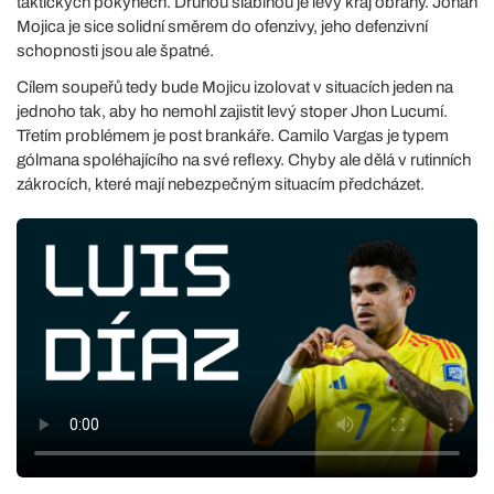
taktických pokynech. Druhou slabinou je levý kraj obrany. Johan
Mojica je sice solidní směrem do ofenzivy, jeho defenzivní
schopnosti jsou ale špatné.
Cílem soupeřů tedy bude Mojicu izolovat v situacích jeden na
jednoho tak, aby ho nemohl zajistit levý stoper Jhon Lucumí.
Třetím problémem je post brankáře. Camilo Vargas je typem
gólmana spoléhajícího na své reflexy. Chyby ale dělá v rutinních
zákrocích, které mají nebezpečným situacím předcházet.