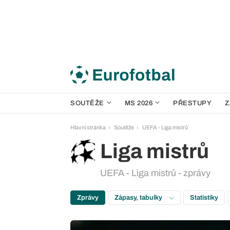
SOUTĚŽE
MS 2026
PŘESTUPY
Z
Hlavní stránka
Soutěže
UEFA - Liga mistrů
Liga mistrů
UEFA - Liga mistrů - zprávy
Zprávy
Zápasy, tabulky
Statistiky