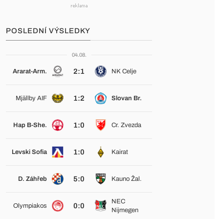
POSLEDNÍ VÝSLEDKY
04.08.
2:1
Ararat-Arm.
NK Celje
1:2
Mjällby AIF
Slovan Br.
1:0
Hap B-She.
Cr. Zvezda
1:0
Levski Sofia
Kairat
5:0
D. Záhřeb
Kauno Žal.
NEC
0:0
Olympiakos
Nijmegen