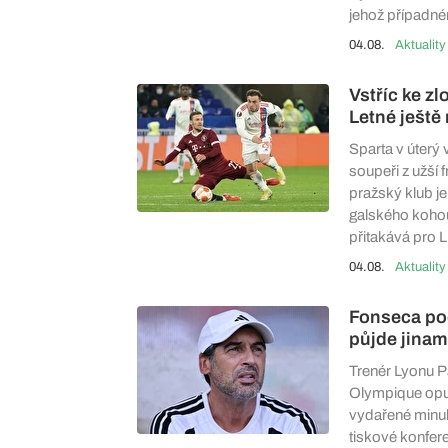
jehož případné
04.08.
Aktuality
Vstříc ke zl
Letné ještě
Sparta v úterý 
soupeři z užší
pražský klub j
galského kohout
přitakává pro L
04.08.
Aktuality
Fonseca poc
půjde jinam
Trenér Lyonu P
Olympique opus
vydařené minul
tiskové konfer