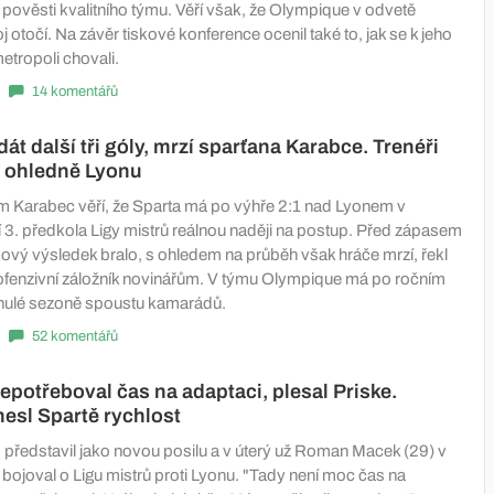
i pověsti kvalitního týmu. Věří však, že Olympique v odvetě
j otočí. Na závěr tiskové konference ocenil také to, jak se k jeho
etropoli chovali.
14 komentářů
át další tři góly, mrzí sparťana Karabce. Trenéři
li ohledně Lyonu
m Karabec věří, že Sparta má po výhře 2:1 nad Lyonem v
 3. předkola Ligy mistrů reálnou naději na postup. Před zápasem
ový výsledek bralo, s ohledem na průběh však hráče mrzí, řekl
ý ofenzivní záložník novinářům. V týmu Olympique má po ročním
nulé sezoně spoustu kamarádů.
52 komentářů
epotřeboval čas na adaptaci, plesal Priske.
nesl Spartě rychlost
b představil jako novou posilu a v úterý už Roman Macek (29) v
bojoval o Ligu mistrů proti Lyonu. "Tady není moc čas na