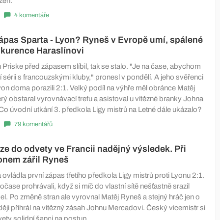
lzeň.
4 komentáře
ápas Sparta - Lyon? Ryneš v Evropě umí, spálené
kurence Haraslínovi
n Priske před zápasem slíbil, tak se stalo. "Je na čase, abychom
ní sérii s francouzskými kluby," pronesl v pondělí. A jeho svěřenci
yon doma porazili 2:1. Velký podíl na výhře měl obránce Matěj
rý obstaral vyrovnávací trefu a asistoval u vítězné branky Johna
Co úvodní utkání 3. předkola Ligy mistrů na Letné dále ukázalo?
79 komentářů
eze do odvety ve Francii nadějný výsledek. Při
onem zářil Ryneš
ovládla první zápas třetího předkola Ligy mistrů proti Lyonu 2:1.
čase prohrávali, když si míč do vlastní sítě nešťastně srazil
l. Po změně stran ale vyrovnal Matěj Ryneš a stejný hráč jen o
ěji přihrál na vítězný zásah Johnu Mercadovi. Český vicemistr si
ety solidní šanci na postup.