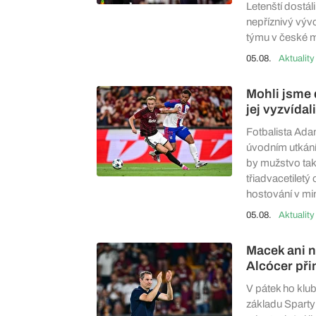
Letenští dostál
nepříznivý vývo
týmu v české m
05.08.
Aktuality
Mohli jsme d
jej vyzvída
Fotbalista Ada
úvodním utkání
by mužstvo tak
třiadvacetilet
hostování v mi
05.08.
Aktuality
Macek ani n
Alcócer při
V pátek ho klu
základu Sparty 