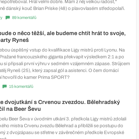
i nepotřeboval. Hrál velmi dobře. Mám z něj velkou radost,"
ně dánský kouč Brian Priske (48) o plavovlasém středopolaři.
ry
89 komentářů
bude o něco těžší, ale budeme chtít hrát to svoje,
party Ryneš
ebou úspěšný vstup do kvalifikace Ligy mistrů proti Lyonu. Na
 Pražané francouzského giganta překvapit výsledkem 2:1 a po
 si připsali první výhru v sedmém vzájemném zápase. Strůjcem
těj Ryneš (25), který zapsal gól a asistenci. O čem domácí
ní hovořil do kamer Prima SPORT?
15 komentářů
íže dvojutkání s Crvenou zvezdou. Bělehradský
čil na Beer Ševu
elu Beer Ševa v úvodním utkání 3. předkola Ligy mistrů zdolali
ého mistra Crvenu zvezdu Bělehrad a přiblížili se postupu do
žený z dvojzápasu se střetne v závěrečném předkole Evropské