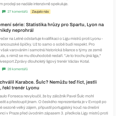
m prodeji se nadále intenzivně spekuluje.
27 komentářů
Zaujalo nás
omení série: Statistika hrůzy pro Spartu, Lyon na
 nikdy neprohrál
večer na Letné odstartuje kvalifikaci o Ligu mistrů proti Lyonu -
 francouzské špičky. Už to samo o sobě budí respekt. Pro
e však varováním i samotná historická bilance s týmy ze země
a, s nimiž se mu dlouhodobě nedaří. "Je to trochu jiná liga,"
ivesport Zprávy dlouholetý ligový trenér Václav Kotal.
28 komentářů
hválil Karabce. Šulc? Nemůžu teď říct, jestli
, řekl trenér Lyonu
aulo Fonseca nevyloučil, že by záložník Pavel Šulc mohl
tit a přestoupit jinam. O českého reprezentanta je v Evropě po
é sezoně velký zájem, připustil portugalský kouč na dnešní
enci v Praze před úvodním zápasem 3. předkola Ligy mistrů proti