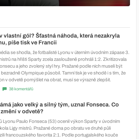
vlastní gól? Šťastná náhoda, která nezakryla
u, píše tisk ve Francii
dia se shodla, že fotbalisté Lyonu v úterním úvodním zápase 3.
istrů na hřišti Sparty zcela zaslouženě prohráli 1:2. Zkritizovala
onsecu a jeho zvolený styl hry. Pražané podle nich museli být
 bezradně Olympique působil. Tamní tisk je ve shodě i s tím, že
n v odvetě pomýšlet na obrat, musí se výrazně zlepšit.
38 komentářů
námá jako velký a silný tým, uznal Fonseca. Co
 změní v odvetě?
stů Lyonu Paulo Fonseca (53) ocenil výkon Sparty v úvodním
kola Ligy mistrů. Pražané doma po obratu ve druhé půli
ili francouzského favorita 2:1. Podle portugalského kouče