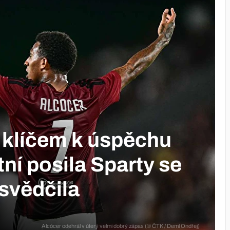
a klíčem k úspěchu
ní posila Sparty se
osvědčila
Alcócer odehrál v úterý velmi dobrý zápas (© ČTK / Deml Ondřej)