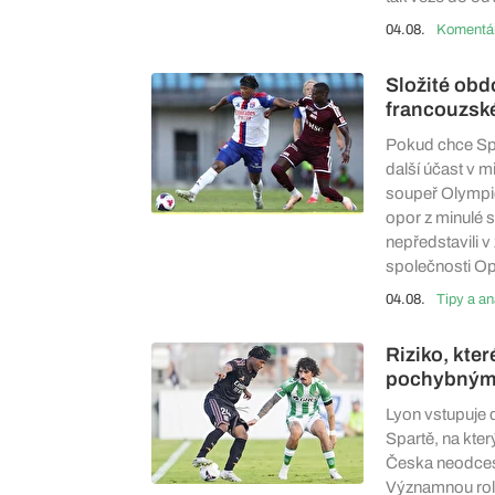
04.08.
Složité obd
francouzské
Pokud chce Spar
další účast v mil
soupeř Olympi
opor z minulé s
nepředstavili 
společnosti O
04.08.
Tipy a an
Riziko, kte
pochybným
Lyon vstupuje 
Spartě, na kter
Česka neodcesto
Významnou roli