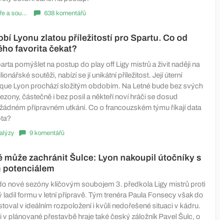
Komentáře a souhrny
638 komentářů
obí Lyonu zlatou příležitostí pro Spartu. Co od
ho favorita čekat?
ta pomýšlet na postup do play off Ligy mistrů a živit naději na
ionářské soutěži, nabízí se jí unikátní příležitost. Její úterní
que Lyon prochází složitým obdobím. Na Letné bude bez svých
ezony, částečně i bez posil a někteří noví hráči se dosud
v žádném přípravném utkání. Co o francouzském týmu říkají data
pta?
alýzy
9 komentářů
ré může zachránit Šulce: Lyon nakoupil útočníky s
 potenciálem
do nové sezóny klíčovým soubojem 3. předkola Ligy mistrů proti
ý ladil formu v letní přípravě. Tým trenéra Paula Fonsecy však do
val v ideálním rozpoložení i kvůli nedořešené situaci v kádru.
 v plánované přestavbě hraje také český záložník Pavel Šulc, o