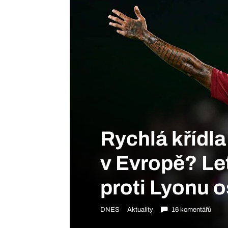
Rychlá křídl
v Evropě? Let
proti Lyonu 
DNES
Aktuality
16 komentářů