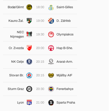
Bodø/Glimt
18:00
Saint-Gilles
Kauno Žal.
19:00
D. Záhřeb
NEC
19:30
Olympiakos
Nijmegen
Cr. Zvezda
20:00
Hap B-She.
NK Celje
20:15
Ararat-Arm.
Slovan Br.
20:15
Mjällby AIF
Sturm Graz
20:30
Fenerbahçe
Lyon
21:00
Sparta Praha