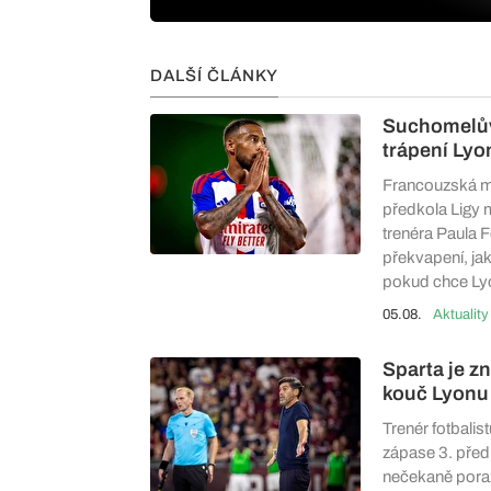
DALŠÍ ČLÁNKY
Suchomelův 
trápení Lyon
Francouzská mé
předkola Ligy m
trenéra Paula F
překvapení, jak
pokud chce Lyo
05.08.
Aktuality
Sparta je z
kouč Lyonu
Trenér fotbali
zápase 3. před
nečekaně poraz