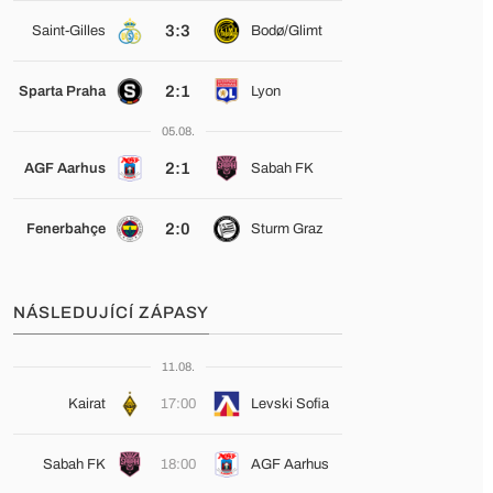
3:3
Saint-Gilles
Bodø/Glimt
2:1
Sparta Praha
Lyon
05.08.
2:1
AGF Aarhus
Sabah FK
2:0
Fenerbahçe
Sturm Graz
NÁSLEDUJÍCÍ ZÁPASY
11.08.
Kairat
17:00
Levski Sofia
Sabah FK
18:00
AGF Aarhus