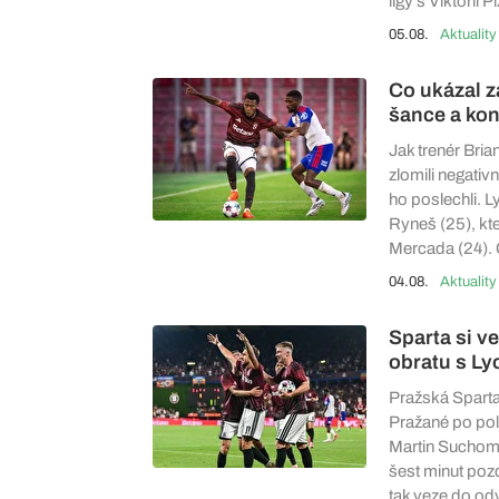
ligy s Viktorií P
05.08.
Aktuality
Co ukázal z
šance a kon
Jak trenér Bria
zlomili negativ
ho poslechli. L
Ryneš (25), kte
Mercada (24). 
04.08.
Aktuality
Sparta si v
obratu s Ly
Pražská Sparta 
Pražané po polo
Martin Suchome
šest minut pozd
tak veze do odv