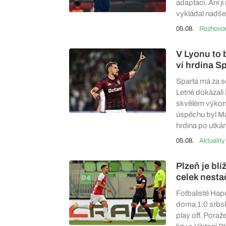
adaptaci. Ani j
vykládal nadše
05.08.
Rozhovo
V Lyonu to 
ví hrdina S
Sparta má za s
Letné dokázali
skvělém výkonu
úspěchu byl Ma
hrdina po utká
05.08.
Aktuality
Plzeň je bl
celek nesta
Fotbalisté Hapo
doma 1:0 srbsk
play off. Pora