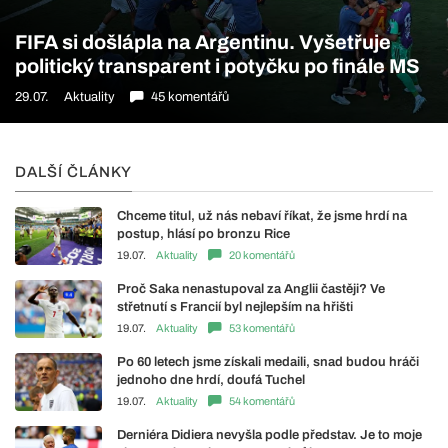
FIFA si došlápla na Argentinu. Vyšetřuje
politický transparent i potyčku po finále MS
29.07.
Aktuality
45 komentářů
DALŠÍ ČLÁNKY
Chceme titul, už nás nebaví říkat, že jsme hrdí na
postup, hlásí po bronzu Rice
19.07.
Aktuality
20 komentářů
Proč Saka nenastupoval za Anglii častěji? Ve
střetnutí s Francií byl nejlepším na hřišti
19.07.
Aktuality
53 komentářů
Po 60 letech jsme získali medaili, snad budou hráči
jednoho dne hrdí, doufá Tuchel
19.07.
Aktuality
54 komentářů
Derniéra Didiera nevyšla podle představ. Je to moje