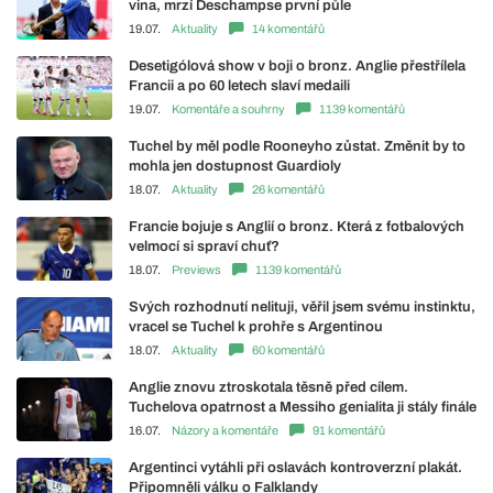
vina, mrzí Deschampse první půle
19.07.
Aktuality
14 komentářů
Desetigólová show v boji o bronz. Anglie přestřílela
Francii a po 60 letech slaví medaili
19.07.
Komentáře a souhrny
1139 komentářů
Tuchel by měl podle Rooneyho zůstat. Změnit by to
mohla jen dostupnost Guardioly
18.07.
Aktuality
26 komentářů
Francie bojuje s Anglií o bronz. Která z fotbalových
velmocí si spraví chuť?
18.07.
Previews
1139 komentářů
Svých rozhodnutí nelituji, věřil jsem svému instinktu,
vracel se Tuchel k prohře s Argentinou
18.07.
Aktuality
60 komentářů
Anglie znovu ztroskotala těsně před cílem.
Tuchelova opatrnost a Messiho genialita ji stály finále
16.07.
Názory a komentáře
91 komentářů
Argentinci vytáhli při oslavách kontroverzní plakát.
Připomněli válku o Falklandy