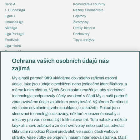
Serie A
Komentáře a souhrny
1. Bundesliga
Názory a komentáře
Ligue 1
Fejetony
Chance Liga
Životopisy
Niké liga
Profily, historie
Liga Portugal
Rozhovory
Eredivisie
Tipy a analýzy
Liga mistrů
Evropská liga
Reprezentace
Konferenční liga
Česko
Ochrana vašich osobních údajů nás
Mistrovství světa
Slovensko
zajímá
Liga národů
Anglie
Francie
My a naši partneři
999
ukládáme do vašeho zařízení osobní
Témata
Itálie
údaje, jako jsou údaje o prohlížení nebo jedinečné identifikátory, a
Představení týmů MS
Německo
máme k nim přístup. Výběr Souhlasím umožňuje, aby sledovací
EuroSkauting
Španělsko
technologie podporovaly účely uvedené v části My a naši partneři
PL v kostce
Argentina
zpracováváme údaje za účelem poskytování. Výběrem Zamítnout
Evropské koeficienty
Brazílie
vše nebo odvoláním svého souhlasu je zakážete. Pokud jsou
Přestupy
sledovací technologie zakázány, některé zobrazené obsahy a
Přestupové spekulace
reklamy pro vás nemusí být tolik relevantní. Tuto nabídku můžete
Přestupy
Zranění
kdykoli znovu zobrazit a změnit své volby nebo souhlas odvolat
Zápasy
kliknutím na odkaz Řízení předvoleb ve spodní části webové
Livescore
stránky. Vaše volby se projeví v našem Internetová stránka. Další
Kluby