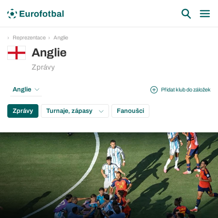
Reprezentace
Anglie
Anglie
Zprávy
Anglie
Přidat klub do záložek
Zprávy
Turnaje, zápasy
Fanoušci