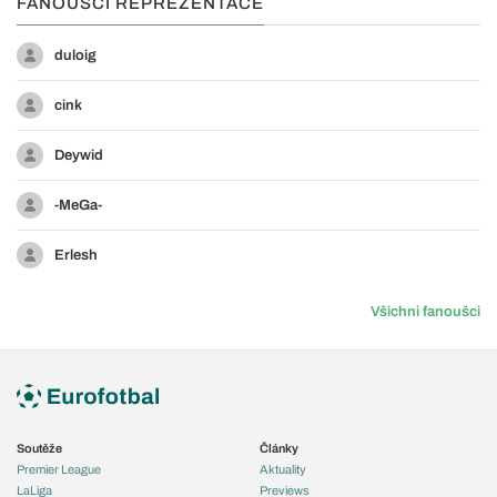
FANOUŠCI REPREZENTACE
duloig
cink
Deywid
-MeGa-
Erlesh
Všichni fanoušci
Soutěže
Články
Premier League
Aktuality
LaLiga
Previews