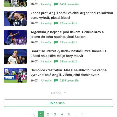
16.07.
Aktuality
143 komentářů
Zápas proti Anglii chtěli všichni Argentinci za každou
cenu vyhrát, plesal Messi
16.07.
Aktuality
42 komentářů
Argentina je nejlepší pod tlakem. Ucítíme krev a
jdeme do toho naplno, jásal Scaloni
16.07.
Aktuality
19 komentářů
Snažit se udržet výsledek nestačí, mrzí Kanea. O
účasti na dalším MS je brzy mluvit
16.07.
Aktuality
38 komentářů
Demolice kreativitou. Messi se aktivitou ve vápně
vyrovnal celé Anglii, v čem ještě dominoval?
16.07.
Aktuality
225 komentářů
Nahoru
15 dalších...
1
2
3
4
5
…