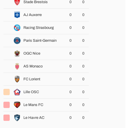
Stade Brestois
0
0
AJ Auxerre
0
0
Racing Strasbourg
0
0
Paris Saint-Germain
0
0
OGC Nice
0
0
AS Monaco
0
0
FC Lorient
0
0
Lille OSC
0
0
Le Mans FC
0
0
Le Havre AC
0
0