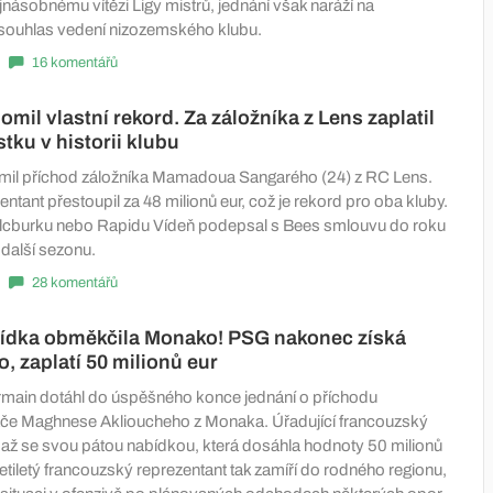
násobnému vítězi Ligy mistrů, jednání však naráží na
souhlas vedení nizozemského klubu.
16 komentářů
omil vlastní rekord. Za záložníka z Lens zaplatil
tku v historii klubu
mil příchod záložníka Mamadoua Sangarého (24) z RC Lens.
entant přestoupil za 48 milionů eur, což je rekord pro oba kluby.
alcburku nebo Rapidu Vídeň podepsal s Bees smlouvu do roku
 další sezonu.
28 komentářů
bídka obměkčila Monako! PSG nakonec získá
, zaplatí 50 milionů eur
rmain dotáhl do úspěšného konce jednání o příchodu
áče Maghnese Aklioucheho z Monaka. Úřadující francouzský
až se svou pátou nabídkou, která dosáhla hodnoty 50 milionů
etiletý francouzský reprezentant tak zamíří do rodného regionu,