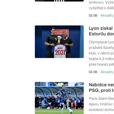
smlouvu. Výška
vyšplhat o dalš
02.08.
Aktuality
Lyon získal
Estorilu do
Olympique Lyon
pražské Sparty
klub, v němž pů
hráče 4,3 mili
přes hranici pět
02.08.
Aktuality
Nabídce neš
PSG, proti 
Paris Saint-Ger
Ajaxu. Hráčův 
existenci doho