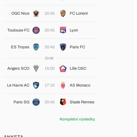
OGC Nice
20:45
FC Lorient
Toulouse FC
20:45
Lyon
ES Troyes
20:45
Paris FC
23.08.
Angers SCO
15:00
Lille OSC
Le Havre AC
17:15
AS Monaco
Paris SG
20:45
Stade Rennes
Kompletní výsledky