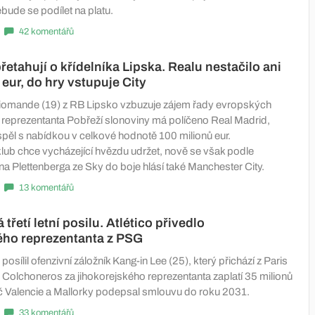
ebude se podílet na platu.
42 komentářů
řetahují o křídelníka Lipska. Realu nestačilo ani
 eur, do hry vstupuje City
Diomande (19) z RB Lipsko vzbuzuje zájem řady evropských
 reprezentanta Pobřeží slonoviny má políčeno Real Madrid,
spěl s nabídkou v celkové hodnotě 100 milionů eur.
lub chce vycházející hvězdu udržet, nově se však podle
na Plettenberga ze Sky do boje hlásí také Manchester City.
13 komentářů
řetí letní posilu. Atlético přivedlo
ého reprezentanta z PSG
posílil ofenzivní záložník Kang-in Lee (25), který přichází z Paris
 Colchoneros za jihokorejského reprezentanta zaplatí 35 milionů
áč Valencie a Mallorky podepsal smlouvu do roku 2031.
33 komentářů