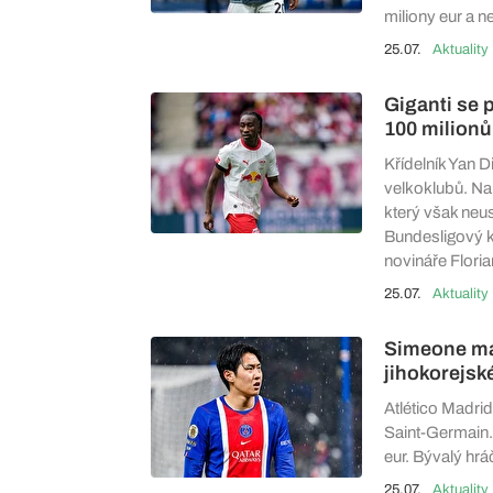
miliony eur a n
25.07.
Aktuality
Giganti se p
100 milionů
Křídelník Yan 
velkoklubů. Na
který však neu
Bundesligový k
novináře Floria
25.07.
Aktuality
Simeone má t
jihokorejsk
Atlético Madrid 
Saint-Germain.
eur. Bývalý hr
25.07.
Aktuality