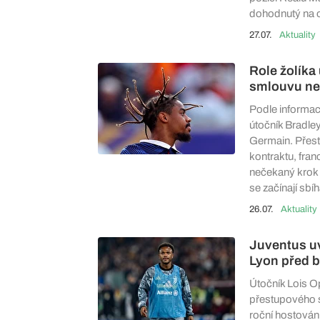
dohodnutý na o
27.07.
Aktuality
Role žolíka 
smlouvu ne
Podle informac
útočník Bradle
Germain. Přest
kontraktu, fran
nečekaný krok 
se začínají sbíh
26.07.
Aktuality
Juventus uv
Lyon před b
Útočník Lois O
přestupového s
roční hostován