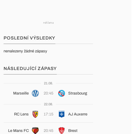
POSLEDNÍ VÝSLEDKY
nenalezeny žádné zápasy
NÁSLEDUJÍCÍ ZÁPASY
21.08.
Marseille
20:45
Strasbourg
22.08.
RC Lens
17:15
AJ Auxerre
Le Mans FC
20:45
Brest