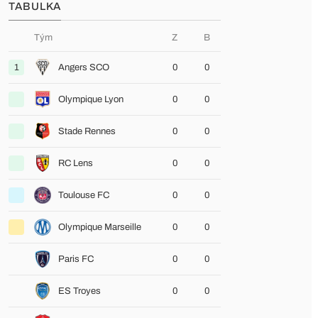
TABULKA
Tým
Z
B
1
Angers SCO
0
0
Olympique Lyon
0
0
Stade Rennes
0
0
RC Lens
0
0
Toulouse FC
0
0
Olympique Marseille
0
0
Paris FC
0
0
ES Troyes
0
0