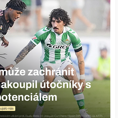
 může zachránit
akoupil útočníky s
otenciálem
ujalo nás
řátelském utkání proti Realu Betis (© Joaquin Corchero / Spain DPPI / DPPI via AFP)