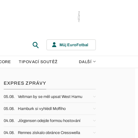
Můj EuroFotbal
CORE
TIPOVACÍ SOUTĚŽ
DALŠÍ
EXPRES ZPRÁVY
05.08.
Veltman by se měl upsat West Hamu
05.08.
Hamburk si vyhlédl Moffiho
04.08.
Jörgensen odejde formou hostování
04.08.
Rennes získalo obránce Cresswella