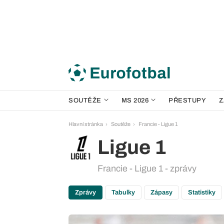
SOUTĚŽE
MS 2026
PŘESTUPY
Z
Hlavní stránka
Soutěže
Francie - Ligue 1
Ligue 1
Francie - Ligue 1 - zprávy
Zprávy
Tabulky
Zápasy
Statistiky