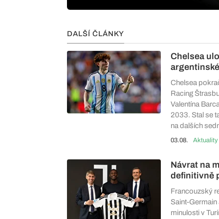
DALŠÍ ČLÁNKY
Chelsea ulov
argentinsk
Chelsea pokrač
Racing Štrasbu
Valentína Barc
2033. Stal se 
na dalších sedm
03.08.
Aktuality
Návrat na mí
definitivně
Francouzský re
Saint-Germain 
minulosti v Tu