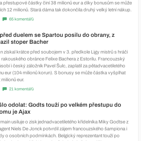
 přestupové částky činí 38 milionů eur a díky bonusům se může
ích 12 milionů. Stará dáma tak dokončila druhý velký letní nákup.
65 komentářů
 před duelem se Spartou posilu do obrany, z
razil stoper Bacher
 získal krátce před soubojem v 3. předkole Ligy mistrů s hráči
 rakouského obránce Felixe Bachera z Estorilu. Francouzský
sobí i český záložník Pavel Šulc, zaplatil za pětadvacetiletého
onu eur (104 milionů korun). S bonusy se může částka vyšplhat
 milionů eur.
21 komentářů
lo odolat: Godts touží po velkém přestupu do
tomu je Ajax
main usiluje o zisk jednadvacetiletého křídelníka Miky Godtse z
agent Niels De Jonck potvrdil zájem francouzského šampiona i
dy o osobních podmínkách. Belgický reprezentant touží po