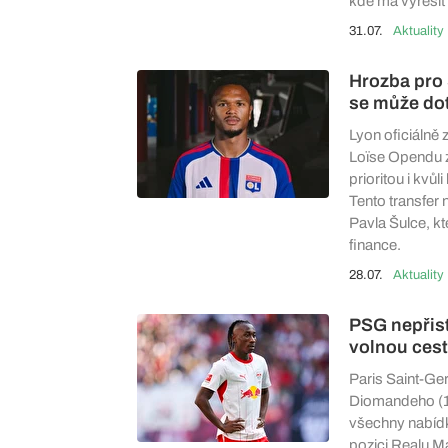
kde má vyřešit
31.07.
Aktuality
Hrozba pro 
se může do
Lyon oficiálně 
Loïse Opendu z 
prioritou i kvůl
Tento transfer
Pavla Šulce, k
finance.
28.07.
Aktuality
PSG nepřis
volnou cest
Paris Saint-Ge
Diomandeho (19
všechny nabídk
pozici Realu M