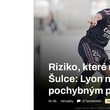
Riziko, které
Šulce: Lyon n
pochybným p
04.08.
Aktuality
27 komentářů
Za
Julien Duranville (u míče) v p