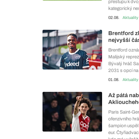
přestupu k dvoj
kategorický ne
02.08.
Aktuality
Brentford zl
nejvyšší čás
Brentford ozná
Malijský reprez
Bývalý hráč S
2031 s opcí na
01.08.
Aktuality
Až pátá na
Aklioucheho
Paris Saint-Ge
ofenzivního hr
šampion uspěl 
eur. Čtyřiadvac