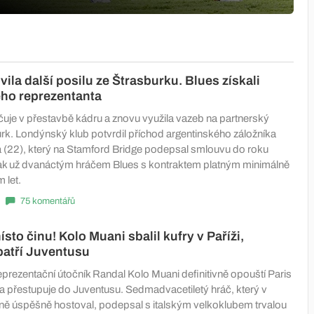
ila další posilu ze Štrasburku. Blues získali
ého reprezentanta
uje v přestavbě kádru a znovu využila vazeb na partnerský
rk. Londýnský klub potvrdil příchod argentinského záložníka
a (22), který na Stamford Bridge podepsal smlouvu do roku
tak už dvanáctým hráčem Blues s kontraktem platným minimálně
 let.
75 komentářů
sto činu! Kolo Muani sbalil kufry v Paříži,
 patří Juventusu
prezentační útočník Randal Kolo Muani definitivně opouští Paris
a přestupuje do Juventusu. Sedmadvacetiletý hráč, který v
ríně úspěšně hostoval, podepsal s italským velkoklubem trvalou