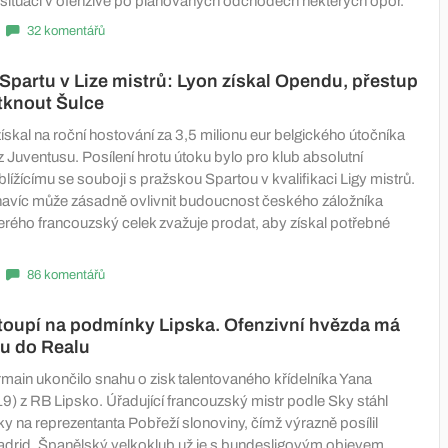
 situaci v ofenzivě po plánovaných odchodech některých opor.
32 komentářů
Spartu v Lize mistrů: Lyon získal Opendu, přestup
tknout Šulce
získal na roční hostování za 3,5 milionu eur belgického útočníka
Juventusu. Posílení hrotu útoku bylo pro klub absolutní
i blížícímu se souboji s pražskou Spartou v kvalifikaci Ligy mistrů.
 navíc může zásadně ovlivnit budoucnost českého záložníka
terého francouzský celek zvažuje prodat, aby získal potřebné
86 komentářů
toupí na podmínky Lipska. Ofenzivní hvězda má
u do Realu
rmain ukončilo snahu o zisk talentovaného křídelníka Yana
) z RB Lipsko. Úřadující francouzský mistr podle Sky stáhl
y na reprezentanta Pobřeží slonoviny, čímž výrazně posílil
adrid. Španělský velkoklub už je s bundesligovým objevem