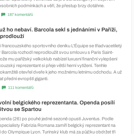
sobních podmínkách a věří, že přestup brzy dotáhne.
187 komentářů
už ho nebaví. Barcola sekl s jednáními v Paříži,
prodlouží
í francouzského sportovního deníku L'Équipe se třiadvacetiletý
y Barcola rozhodl neprodloužit svou smlouvu s Paris Saint-
ože mu pařížský velkoklub nabízel luxusní finanční vylepšení
couzský reprezentant si přeje větší herní vytížení. Tenhle
okamžitě otevřel dveře k jeho možnému letnímu odchodu. A už
at přední evropští giganti.
111 komentářů
olní belgického reprezentanta. Openda posílí
itvou se Spartou
penda (26) po pouhé jedné sezoně opustí Juventus. Podle
pecialisty Fabrizia Romana zamíří belgický reprezentant na
í do Olympique Lyon. Turínský klub má za půjčku obdržet tři