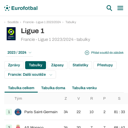
Soutěže
Francie - Ligue 1 2023/2024
Tabulky
Ligue 1
Francie - Ligue 1 2023/2024 - tabulky
2023 / 2024
Přidat soutěž do záložek
Zprávy
Tabulky
Zápasy
Statistiky
Přestupy
Francie: Další soutěže
Tabulka celkem
Tabulka doma
Tabulka venku
Tým
Z
V
R
P
S
1
Paris Saint-Germain
34
22
10
2
81 : 33
2
AS Monaco
34
20
7
7
68 : 42