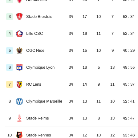
3
Stade Brestois
34
17
10
7
53 : 34
4
Lille OSC
34
16
11
7
52 : 34
5
OGC Nice
34
15
10
9
40 : 29
6
Olympique Lyon
34
16
5
13
49 : 55
7
RC Lens
34
14
9
11
45 : 37
8
Olympique Marseille
34
13
11
10
52 : 41
9
Stade Reims
34
13
8
13
42 : 47
10
Stade Rennes
34
12
10
12
53 : 46