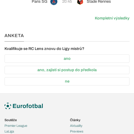
Paris SG
20:45
Stade Rennes
Kompletní výsledky
ANKETA
Kvalifikuje se RC Lens znovu do Ligy mistrů?
ano
ano, zajistí si postup do předkola
ne
Soutěže
Články
Premier League
Aktuality
LaLiga
Previews