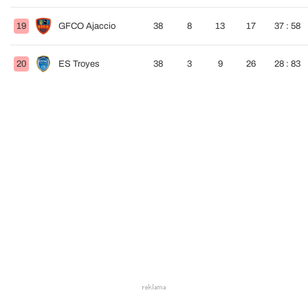
19
GFCO Ajaccio
38
8
13
17
37 : 58
20
ES Troyes
38
3
9
26
28 : 83