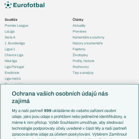
Soutěže
Články
Premier League
Aktuality
LaLiga
Previews
Serie A
Komentáře a souhrny
1. Bundesliga
Názory a komentáře
Ligue 1
Fejetony
Chance Liga
Životopisy
Niké liga
Profily, historie
Liga Portugal
Rozhovory
Eredivisie
Tipy a analýzy
Liga mistrů
Evropská liga
Reprezentace
Konferenční liga
Česko
Ochrana vašich osobních údajů nás
Mistrovství světa
Slovensko
zajímá
Liga národů
Anglie
Francie
My a naši partneři
999
ukládáme do vašeho zařízení osobní
Témata
Itálie
údaje, jako jsou údaje o prohlížení nebo jedinečné identifikátory, a
Představení týmů MS
Německo
máme k nim přístup. Výběr Souhlasím umožňuje, aby sledovací
EuroSkauting
Španělsko
technologie podporovaly účely uvedené v části My a naši partneři
PL v kostce
Argentina
zpracováváme údaje za účelem poskytování. Výběrem Zamítnout
Evropské koeficienty
Brazílie