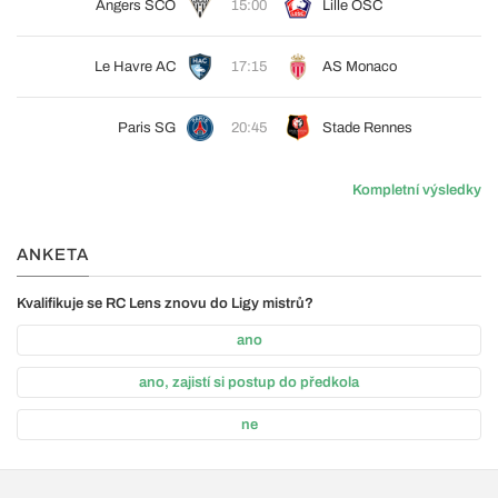
Angers SCO
15:00
Lille OSC
Le Havre AC
17:15
AS Monaco
Paris SG
20:45
Stade Rennes
Kompletní výsledky
ANKETA
Kvalifikuje se RC Lens znovu do Ligy mistrů?
ano
ano, zajistí si postup do předkola
ne