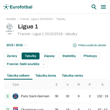
Soutěže
Francie - Ligue 1 2015/2016
Tabulky
Ligue 1
Francie - Ligue 1 2015/2016 - tabulky
2015 / 2016
Přidat soutěž do záložek
Zprávy
Tabulky
Zápasy
Statistiky
Přestupy
Francie: Další soutěže
Tabulka celkem
Tabulka doma
Tabulka venku
Tým
Z
V
R
P
S
1
Paris Saint-Germain
38
30
6
2
102 : 19
2
Olympique Lyon
38
19
8
11
67 : 43