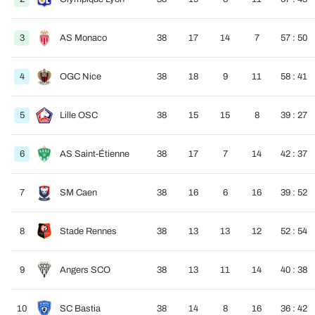
3
AS Monaco
38
17
14
7
57 : 50
4
OGC Nice
38
18
9
11
58 : 41
5
Lille OSC
38
15
15
8
39 : 27
6
AS Saint-Étienne
38
17
7
14
42 : 37
7
SM Caen
38
16
6
16
39 : 52
8
Stade Rennes
38
13
13
12
52 : 54
9
Angers SCO
38
13
11
14
40 : 38
10
SC Bastia
38
14
8
16
36 : 42