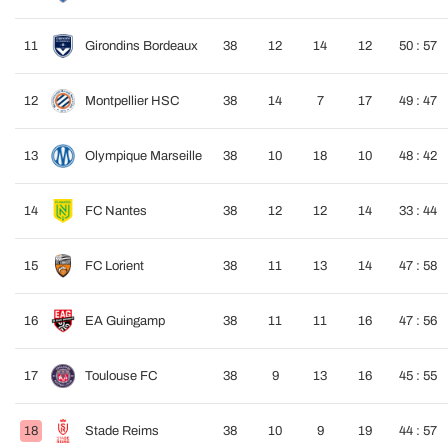
11
Girondins Bordeaux
38
12
14
12
50 : 57
12
Montpellier HSC
38
14
7
17
49 : 47
13
Olympique Marseille
38
10
18
10
48 : 42
14
FC Nantes
38
12
12
14
33 : 44
15
FC Lorient
38
11
13
14
47 : 58
16
EA Guingamp
38
11
11
16
47 : 56
17
Toulouse FC
38
9
13
16
45 : 55
18
Stade Reims
38
10
9
19
44 : 57