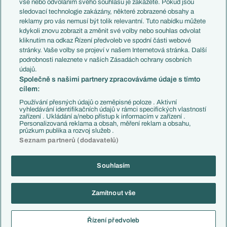
vše nebo odvoláním svého souhlasu je zakážete. Pokud jsou
Přestupy
sledovací technologie zakázány, některé zobrazené obsahy a
Přestupové spekulace
reklamy pro vás nemusí být tolik relevantní. Tuto nabídku můžete
Přestupy
Zranění
kdykoli znovu zobrazit a změnit své volby nebo souhlas odvolat
Zápasy
kliknutím na odkaz Řízení předvoleb ve spodní části webové
Livescore
stránky. Vaše volby se projeví v našem Internetová stránka. Další
Kluby
Tipovací soutěž
podrobnosti naleznete v našich Zásadách ochrany osobních
Arsenal FC
Fotbal TV
údajů.
Chelsea FC
Společně s našimi partnery zpracováváme údaje s tímto
Manchester United
cílem:
AC Milán
Juventus FC
Používání přesných údajů o zeměpisné poloze . Aktivní
Bayern Mnichov
vyhledávání identifikačních údajů v rámci specifických vlastností
zařízení . Ukládání a/nebo přístup k informacím v zařízení .
FC Barcelona
Personalizovaná reklama a obsah, měření reklam a obsahu,
Real Madrid
průzkum publika a rozvoj služeb .
Seznam partnerů (dodavatelů)
Souhlasím
Copyright © 2001-2026 EuroFotbal.cz. Využíváme zpravodajství ČTK.
RSS
Podmínky užití
Informace o zpracování osobních údajů
Zamítnout vše
GDPR a žurnalistika
Nastavení soukromí
Kontakt
Tiráž
Řízení předvoleb