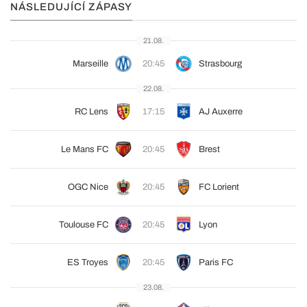
NÁSLEDUJÍCÍ ZÁPASY
21.08.
Marseille
20:45
Strasbourg
22.08.
RC Lens
17:15
AJ Auxerre
Le Mans FC
20:45
Brest
OGC Nice
20:45
FC Lorient
Toulouse FC
20:45
Lyon
ES Troyes
20:45
Paris FC
23.08.