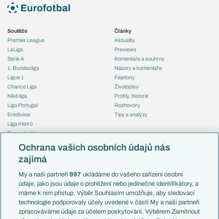
Soutěže
Články
Premier League
Aktuality
LaLiga
Previews
Serie A
Komentáře a souhrny
1. Bundesliga
Názory a komentáře
Ligue 1
Fejetony
Chance Liga
Životopisy
Niké liga
Profily, historie
Liga Portugal
Rozhovory
Eredivisie
Tipy a analýzy
Liga mistrů
Evropská liga
Reprezentace
Konferenční liga
Česko
Ochrana vašich osobních údajů nás
Mistrovství světa
Slovensko
zajímá
Liga národů
Anglie
Francie
My a naši partneři
997
ukládáme do vašeho zařízení osobní
Témata
Itálie
údaje, jako jsou údaje o prohlížení nebo jedinečné identifikátory, a
Představení týmů MS
Německo
máme k nim přístup. Výběr Souhlasím umožňuje, aby sledovací
EuroSkauting
Španělsko
technologie podporovaly účely uvedené v části My a naši partneři
PL v kostce
Argentina
zpracováváme údaje za účelem poskytování. Výběrem Zamítnout
Evropské koeficienty
Brazílie