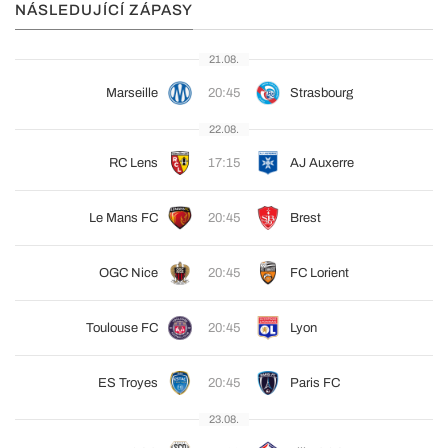
NÁSLEDUJÍCÍ ZÁPASY
21.08.
Marseille
20:45
Strasbourg
22.08.
RC Lens
17:15
AJ Auxerre
Le Mans FC
20:45
Brest
OGC Nice
20:45
FC Lorient
Toulouse FC
20:45
Lyon
ES Troyes
20:45
Paris FC
23.08.