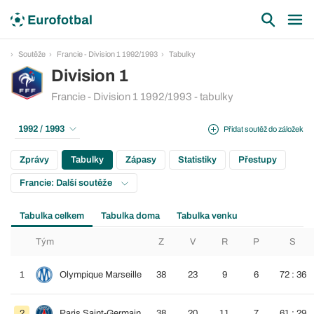
Soutěže
Francie - Division 1 1992/1993
Tabulky
Division 1
Francie - Division 1 1992/1993 - tabulky
1992 / 1993
Přidat soutěž do záložek
Zprávy
Tabulky
Zápasy
Statistiky
Přestupy
Francie: Další soutěže
Tabulka celkem
Tabulka doma
Tabulka venku
Tým
Z
V
R
P
S
1
Olympique Marseille
38
23
9
6
72 : 36
2
Paris Saint-Germain
38
20
11
7
61 : 29