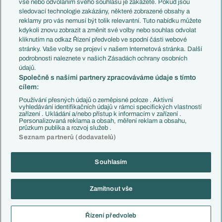
vše nebo odvoláním svého souhlasu je zakážete. Pokud jsou
Přestupy
sledovací technologie zakázány, některé zobrazené obsahy a
Přestupové spekulace
reklamy pro vás nemusí být tolik relevantní. Tuto nabídku můžete
Přestupy
Zranění
kdykoli znovu zobrazit a změnit své volby nebo souhlas odvolat
Zápasy
kliknutím na odkaz Řízení předvoleb ve spodní části webové
Livescore
stránky. Vaše volby se projeví v našem Internetová stránka. Další
Kluby
Tipovací soutěž
podrobnosti naleznete v našich Zásadách ochrany osobních
Arsenal FC
Fotbal TV
údajů.
Chelsea FC
Společně s našimi partnery zpracováváme údaje s tímto
Manchester United
cílem:
AC Milán
Juventus FC
Používání přesných údajů o zeměpisné poloze . Aktivní
Bayern Mnichov
vyhledávání identifikačních údajů v rámci specifických vlastností
zařízení . Ukládání a/nebo přístup k informacím v zařízení .
FC Barcelona
Personalizovaná reklama a obsah, měření reklam a obsahu,
Real Madrid
průzkum publika a rozvoj služeb .
Seznam partnerů (dodavatelů)
Souhlasím
Copyright © 2001-2026 EuroFotbal.cz. Využíváme zpravodajství ČTK.
RSS
Podmínky užití
Informace o zpracování osobních údajů
Zamítnout vše
GDPR a žurnalistika
Nastavení soukromí
Kontakt
Tiráž
Řízení předvoleb