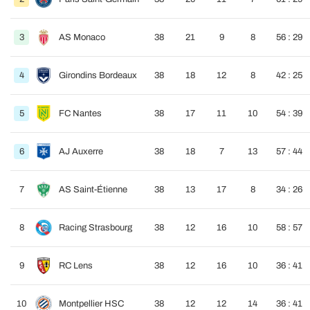
3
AS Monaco
38
21
9
8
56 : 29
4
Girondins Bordeaux
38
18
12
8
42 : 25
5
FC Nantes
38
17
11
10
54 : 39
6
AJ Auxerre
38
18
7
13
57 : 44
7
AS Saint-Étienne
38
13
17
8
34 : 26
8
Racing Strasbourg
38
12
16
10
58 : 57
9
RC Lens
38
12
16
10
36 : 41
10
Montpellier HSC
38
12
12
14
36 : 41