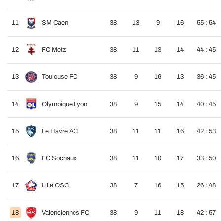
11
SM Caen
38
13
9
16
55 : 54
12
FC Metz
38
11
13
14
44 : 45
13
Toulouse FC
38
9
16
13
36 : 45
14
Olympique Lyon
38
9
15
14
40 : 45
15
Le Havre AC
38
11
11
16
42 : 53
16
FC Sochaux
38
11
10
17
33 : 50
17
Lille OSC
38
7
16
15
26 : 48
18
Valenciennes FC
38
9
11
18
42 : 57