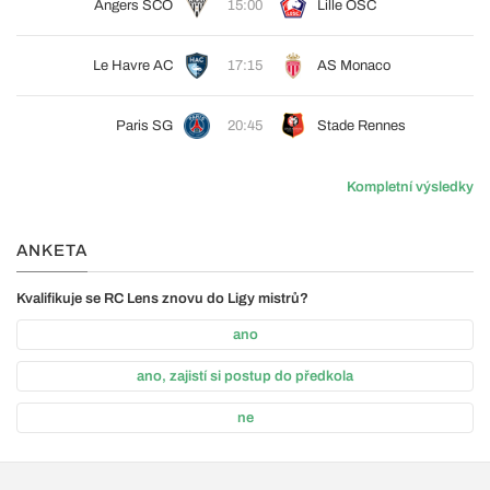
Angers SCO
15:00
Lille OSC
Le Havre AC
17:15
AS Monaco
Paris SG
20:45
Stade Rennes
Kompletní výsledky
ANKETA
Kvalifikuje se RC Lens znovu do Ligy mistrů?
ano
ano, zajistí si postup do předkola
ne