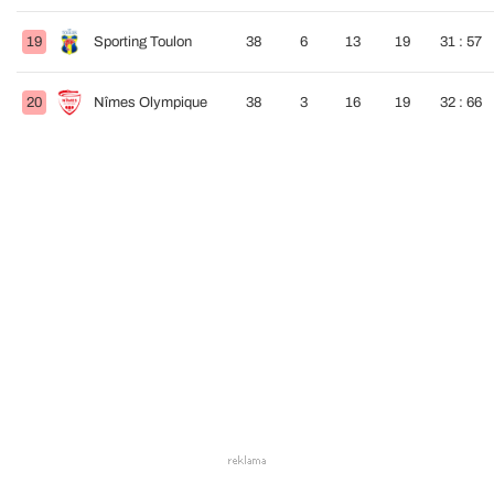
19
Sporting Toulon
38
6
13
19
31 : 57
20
Nîmes Olympique
38
3
16
19
32 : 66