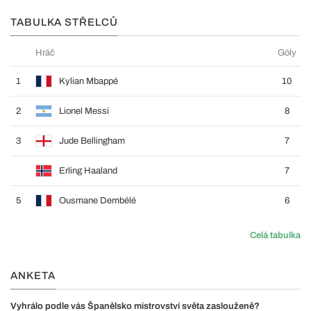
TABULKA STŘELCŮ
Hráč
Góly
1
Kylian Mbappé
10
2
Lionel Messi
8
3
Jude Bellingham
7
Erling Haaland
7
5
Ousmane Dembélé
6
Celá tabulka
ANKETA
Vyhrálo podle vás Španělsko mistrovství světa zaslouženě?