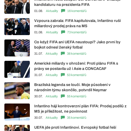
kandidaturu na prezidenta FIFA
01.08.
Aktuality
16 komentářů
Vzpoura zabrala: FIFA kapitulovala, Infantino ruší
miliardový prodej práva na MS
01.08.
Aktuality
73 komentářů
Co když FIFA ani UEFA neustoupí? Jako první by
bojkot odnesl ženský fotbal
31.07.
Aktuality
38 komentářů
Americké miliardy v ohrožení: Proti plánu FIFA s
právy se postavila už i Asie a CONCACAF
31.07.
Aktuality
53 komentářů
Brazilská legenda se loučí. Moje působení v
národním týmu skončilo, potvrdil Neymar
30.07.
Aktuality
55 komentářů
Infantino hájí kontroverzní plán FIFA: Prodej podílů z
MS je příležitost, ne povinnost
30.07.
Aktuality
35 komentářů
UEFA jde proti Infantinovi. Evropský fotbal řeší