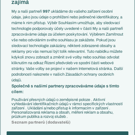
zajímá
Liga národů
Anglie
Francie
My a naši partneři
997
ukládáme do vašeho zařízení osobní
Témata
Itálie
údaje, jako jsou údaje o prohlížení nebo jedinečné identifikátory, a
Představení týmů MS
Německo
máme k nim přístup. Výběr Souhlasím umožňuje, aby sledovací
EuroSkauting
Španělsko
technologie podporovaly účely uvedené v části My a naši partneři
PL v kostce
Argentina
zpracováváme údaje za účelem poskytování. Výběrem Zamítnout
Evropské koeficienty
Brazílie
vše nebo odvoláním svého souhlasu je zakážete. Pokud jsou
Přestupy
sledovací technologie zakázány, některé zobrazené obsahy a
Přestupové spekulace
reklamy pro vás nemusí být tolik relevantní. Tuto nabídku můžete
Přestupy
Zranění
kdykoli znovu zobrazit a změnit své volby nebo souhlas odvolat
Zápasy
kliknutím na odkaz Řízení předvoleb ve spodní části webové
Livescore
stránky. Vaše volby se projeví v našem Internetová stránka. Další
Kluby
Tipovací soutěž
podrobnosti naleznete v našich Zásadách ochrany osobních
Arsenal FC
Fotbal TV
údajů.
Chelsea FC
Společně s našimi partnery zpracováváme údaje s tímto
Manchester United
cílem:
AC Milán
Juventus FC
Používání přesných údajů o zeměpisné poloze . Aktivní
Bayern Mnichov
vyhledávání identifikačních údajů v rámci specifických vlastností
zařízení . Ukládání a/nebo přístup k informacím v zařízení .
FC Barcelona
Personalizovaná reklama a obsah, měření reklam a obsahu,
Real Madrid
průzkum publika a rozvoj služeb .
Seznam partnerů (dodavatelů)