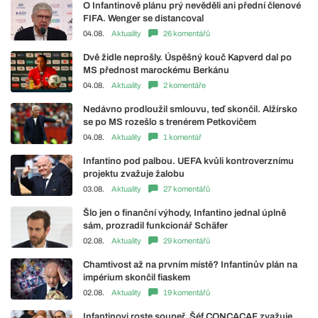
O Infantinově plánu prý nevěděli ani přední členové
FIFA. Wenger se distancoval
04.08.
Aktuality
26 komentářů
Dvě židle neprošly. Úspěšný kouč Kapverd dal po
MS přednost marockému Berkánu
04.08.
Aktuality
2 komentáře
Nedávno prodloužil smlouvu, teď skončil. Alžírsko
se po MS rozešlo s trenérem Petkovičem
04.08.
Aktuality
1 komentář
Infantino pod palbou. UEFA kvůli kontroverznímu
projektu zvažuje žalobu
03.08.
Aktuality
27 komentářů
Šlo jen o finanční výhody, Infantino jednal úplně
sám, prozradil funkcionář Schäfer
02.08.
Aktuality
29 komentářů
Chamtivost až na prvním místě? Infantinův plán na
impérium skončil fiaskem
02.08.
Aktuality
19 komentářů
Infantinovi roste soupeř. Šéf CONCACAF zvažuje