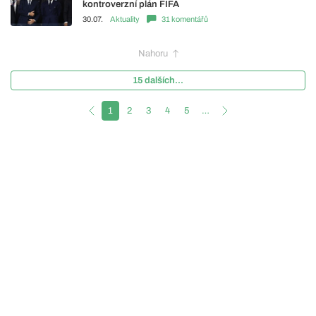
kontroverzní plán FIFA
30.07.
Aktuality
31 komentářů
Nahoru
15 dalších...
1
2
3
4
5
…