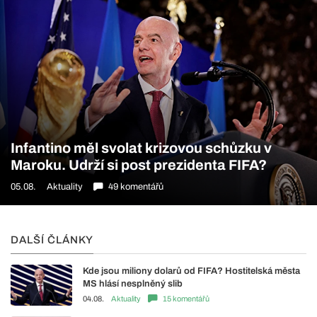
Infantino měl svolat krizovou schůzku v
Maroku. Udrží si post prezidenta FIFA?
05.08.
Aktuality
49 komentářů
DALŠÍ ČLÁNKY
Kde jsou miliony dolarů od FIFA? Hostitelská města
MS hlásí nesplněný slib
04.08.
Aktuality
15 komentářů