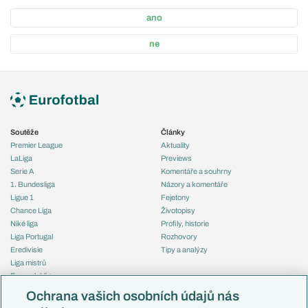
ano
ne
Soutěže
Články
Premier League
Aktuality
LaLiga
Previews
Serie A
Komentáře a souhrny
1. Bundesliga
Názory a komentáře
Ligue 1
Fejetony
Chance Liga
Životopisy
Niké liga
Profily, historie
Liga Portugal
Rozhovory
Eredivisie
Tipy a analýzy
Liga mistrů
Evropská liga
Reprezentace
Konferenční liga
Česko
Ochrana vašich osobních údajů nás
Mistrovství světa
Slovensko