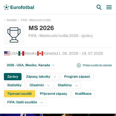
Soutěže
FIFA - Mistrovství světa
MS 2026
FIFA - Mistrovství světa 2026 - zprávy
USA
Mexiko
Kanada
11. 06. 2026 – 19. 07. 2026
2026 - USA, Mexiko, Kanada
Přidat soutěž do záložek
Zprávy
Zápasy, tabulky
Program zápasů
Statistiky
Účastníci
Stadióny
Tipovací soutěž
Přípravné zápasy
Kvalifikace
FIFA: Další soutěže