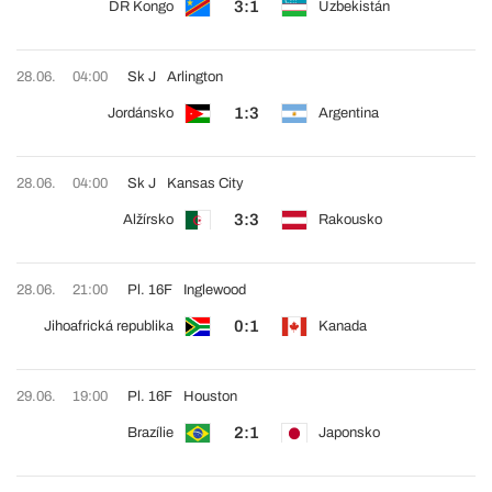
3:1
DR Kongo
Uzbekistán
28.06.
04:00
Sk J
Arlington
1:3
Jordánsko
Argentina
28.06.
04:00
Sk J
Kansas City
3:3
Alžírsko
Rakousko
28.06.
21:00
Pl. 16F
Inglewood
0:1
Jihoafrická republika
Kanada
29.06.
19:00
Pl. 16F
Houston
2:1
Brazílie
Japonsko