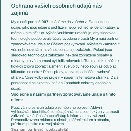
Konferenční liga
Česko
Ochrana vašich osobních údajů nás
Mistrovství světa
Slovensko
zajímá
Liga národů
Anglie
Francie
My a naši partneři
997
ukládáme do vašeho zařízení osobní
Témata
Itálie
údaje, jako jsou údaje o prohlížení nebo jedinečné identifikátory, a
Představení týmů MS
Německo
máme k nim přístup. Výběr Souhlasím umožňuje, aby sledovací
EuroSkauting
Španělsko
technologie podporovaly účely uvedené v části My a naši partneři
PL v kostce
Argentina
zpracováváme údaje za účelem poskytování. Výběrem Zamítnout
Evropské koeficienty
Brazílie
vše nebo odvoláním svého souhlasu je zakážete. Pokud jsou
Přestupy
sledovací technologie zakázány, některé zobrazené obsahy a
Přestupové spekulace
reklamy pro vás nemusí být tolik relevantní. Tuto nabídku můžete
Přestupy
Zranění
kdykoli znovu zobrazit a změnit své volby nebo souhlas odvolat
Zápasy
kliknutím na odkaz Řízení předvoleb ve spodní části webové
Livescore
stránky. Vaše volby se projeví v našem Internetová stránka. Další
Kluby
Tipovací soutěž
podrobnosti naleznete v našich Zásadách ochrany osobních
Arsenal FC
Fotbal TV
údajů.
Chelsea FC
Společně s našimi partnery zpracováváme údaje s tímto
Manchester United
cílem:
AC Milán
Juventus FC
Používání přesných údajů o zeměpisné poloze . Aktivní
Bayern Mnichov
vyhledávání identifikačních údajů v rámci specifických vlastností
zařízení . Ukládání a/nebo přístup k informacím v zařízení .
FC Barcelona
Personalizovaná reklama a obsah, měření reklam a obsahu,
Real Madrid
průzkum publika a rozvoj služeb .
Seznam partnerů (dodavatelů)