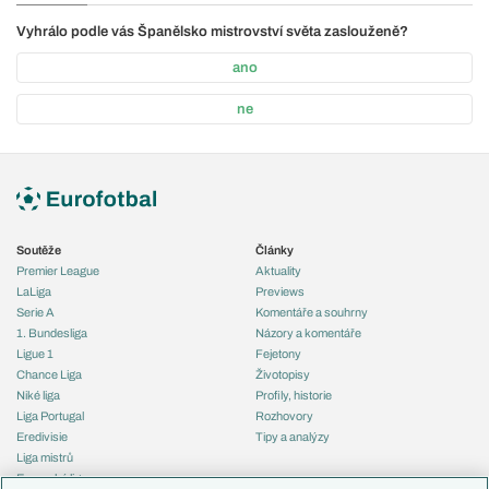
Vyhrálo podle vás Španělsko mistrovství světa zaslouženě?
ano
ne
Soutěže
Články
Premier League
Aktuality
LaLiga
Previews
Serie A
Komentáře a souhrny
1. Bundesliga
Názory a komentáře
Ligue 1
Fejetony
Chance Liga
Životopisy
Niké liga
Profily, historie
Liga Portugal
Rozhovory
Eredivisie
Tipy a analýzy
Liga mistrů
Evropská liga
Reprezentace