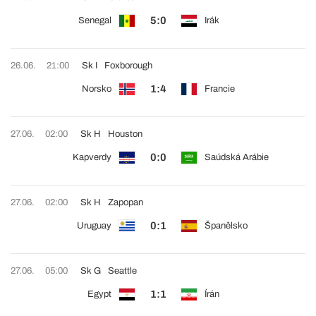
5:0
Senegal
Irák
26.06.
21:00
Sk I
Foxborough
1:4
Norsko
Francie
27.06.
02:00
Sk H
Houston
0:0
Kapverdy
Saúdská Arábie
27.06.
02:00
Sk H
Zapopan
0:1
Uruguay
Španělsko
27.06.
05:00
Sk G
Seattle
1:1
Egypt
Írán