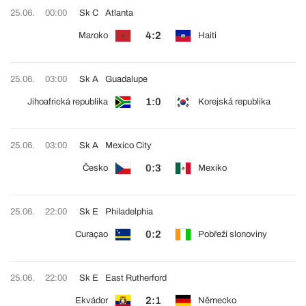
25.06.
00:00
Sk C
Atlanta
4:2
Maroko
Haiti
25.06.
03:00
Sk A
Guadalupe
1:0
Jihoafrická republika
Korejská republika
25.06.
03:00
Sk A
Mexico City
0:3
Česko
Mexiko
25.06.
22:00
Sk E
Philadelphia
0:2
Curaçao
Pobřeží slonoviny
25.06.
22:00
Sk E
East Rutherford
2:1
Ekvádor
Německo