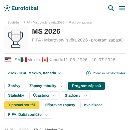
Soutěže
FIFA - Mistrovství světa 2026
Program zápasů
MS 2026
FIFA - Mistrovství světa 2026 - program zápasů
USA
Mexiko
Kanada
11. 06. 2026 – 19. 07. 2026
2026 - USA, Mexiko, Kanada
Přidat soutěž do záložek
Zprávy
Zápasy, tabulky
Program zápasů
Statistiky
Účastníci
Stadióny
Tipovací soutěž
Přípravné zápasy
Kvalifikace
FIFA: Další soutěže