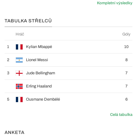
Kompletní výsledky
TABULKA STŘELCŮ
Hráč
Góly
1
Kylian Mbappé
10
2
Lionel Messi
8
3
Jude Bellingham
7
Erling Haaland
7
5
Ousmane Dembélé
6
Celá tabulka
ANKETA