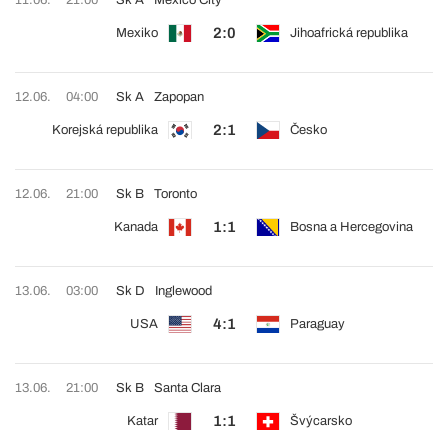
11.06.
21:00
Sk A
Mexico City
2:0
Mexiko
Jihoafrická republika
12.06.
04:00
Sk A
Zapopan
2:1
Korejská republika
Česko
12.06.
21:00
Sk B
Toronto
1:1
Kanada
Bosna a Hercegovina
13.06.
03:00
Sk D
Inglewood
4:1
USA
Paraguay
13.06.
21:00
Sk B
Santa Clara
1:1
Katar
Švýcarsko