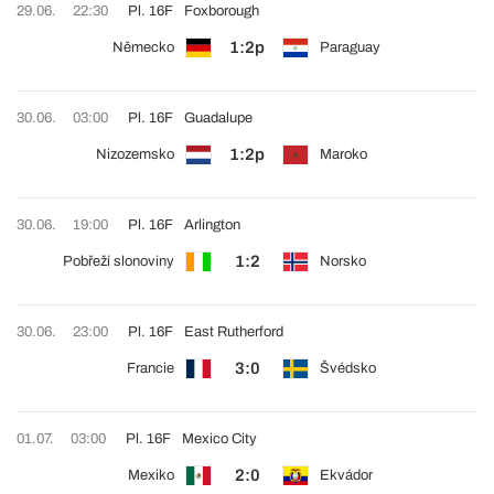
29.06.
22:30
Pl. 16F
Foxborough
1:2p
Německo
Paraguay
30.06.
03:00
Pl. 16F
Guadalupe
1:2p
Nizozemsko
Maroko
30.06.
19:00
Pl. 16F
Arlington
1:2
Pobřeží slonoviny
Norsko
30.06.
23:00
Pl. 16F
East Rutherford
3:0
Francie
Švédsko
01.07.
03:00
Pl. 16F
Mexico City
2:0
Mexiko
Ekvádor