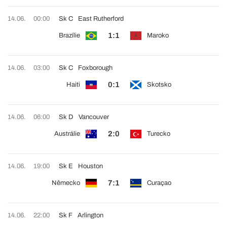
14.06.
00:00
Sk C
East Rutherford
1:1
Brazílie
Maroko
14.06.
03:00
Sk C
Foxborough
0:1
Haiti
Skotsko
14.06.
06:00
Sk D
Vancouver
2:0
Austrálie
Turecko
14.06.
19:00
Sk E
Houston
7:1
Německo
Curaçao
14.06.
22:00
Sk F
Arlington