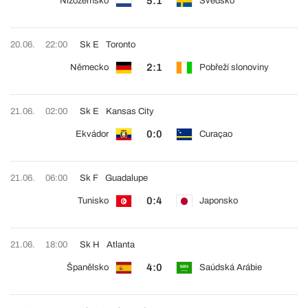
5:1
Nizozemsko
Švédsko
20.06.
22:00
Sk E
Toronto
2:1
Německo
Pobřeží slonoviny
21.06.
02:00
Sk E
Kansas City
0:0
Ekvádor
Curaçao
21.06.
06:00
Sk F
Guadalupe
0:4
Tunisko
Japonsko
21.06.
18:00
Sk H
Atlanta
4:0
Španělsko
Saúdská Arábie