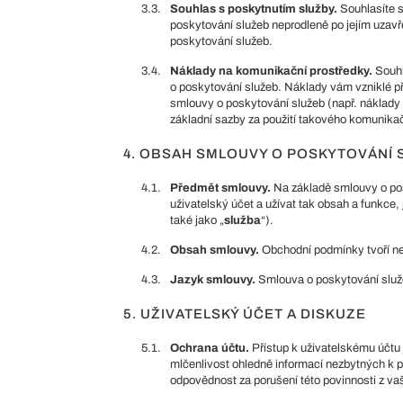
3.3.
Souhlas s poskytnutím služby.
Souhlasíte s
poskytování služeb neprodleně po jejím uzavře
poskytování služeb.
3.4.
Náklady na komunikační prostředky.
Souhl
o poskytování služeb. Náklady vám vzniklé př
smlouvy o poskytování služeb (např. náklady na
základní sazby za použití takového komunika
4. OBSAH SMLOUVY O POSKYTOVÁNÍ 
4.1.
Předmět smlouvy.
Na základě smlouvy o pos
uživatelský účet a užívat tak obsah a funkce
také jako „
služba
“).
4.2.
Obsah smlouvy.
Obchodní podmínky tvoří ne
4.3.
Jazyk smlouvy.
Smlouva o poskytování služ
5. UŽIVATELSKÝ ÚČET A DISKUZE
5.1.
Ochrana účtu.
Přístup k uživatelskému účtu
mlčenlivost ohledně informací nezbytných k 
odpovědnost za porušení této povinnosti z vaš