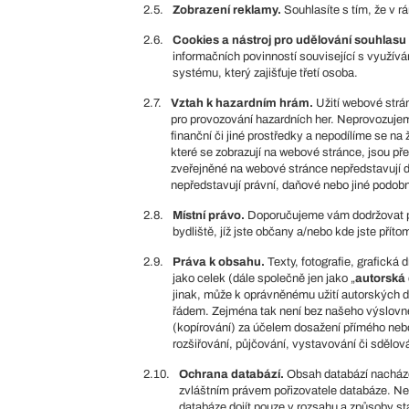
2.5.
Zobrazení reklamy.
Souhlasíte s tím, že v r
2.6.
Cookies a nástroj pro udělování souhlasu
informačních povinností související s využív
systému, který zajišťuje třetí osoba.
2.7.
Vztah k hazardním hrám.
Užití webové strán
pro provozování hazardních her. Neprovozujem
finanční či jiné prostředky a nepodílíme se n
které se zobrazují na webové stránce, jsou 
zveřejněné na webové stránce nepředstavují d
nepředstavují právní, daňové nebo jiné podobn
2.8.
Místní právo.
Doporučujeme vám dodržovat pří
bydliště, jíž jste občany a/nebo kde jste příto
2.9.
Práva k obsahu.
Texty, fotografie, grafická
jako celek (dále společně jen jako „
autorská 
jinak, může k oprávněnému užití autorských 
řádem. Zejména tak není bez našeho výslovné
(kopírování) za účelem dosažení přímého neb
rozšiřování, půjčování, vystavování či sdělová
2.10.
Ochrana databází.
Obsah databází nacházej
zvláštním právem pořizovatele databáze. Ne
databáze dojít pouze v rozsahu a způsoby 