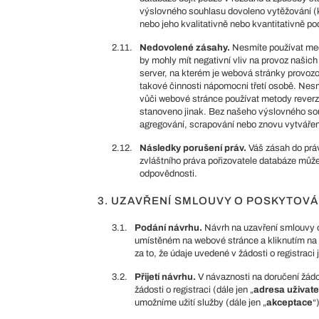
výslovného souhlasu dovoleno vytěžování (k
nebo jeho kvalitativně nebo kvantitativně po
2.11.
Nedovolené zásahy.
Nesmíte používat mec
by mohly mít negativní vliv na provoz našich 
server, na kterém je webová stránky provoz
takové činnosti nápomocni třetí osobě. Nesm
vůči webové stránce používat metody reverz
stanoveno jinak. Bez našeho výslovného so
agregování, scrapování nebo znovu vytvářen
2.12.
Následky porušení práv.
Váš zásah do prá
zvláštního práva pořizovatele databáze může
odpovědnosti.
3. UZAVŘENÍ SMLOUVY O POSKYTOVÁ
3.1.
Podání návrhu.
Návrh na uzavření smlouvy o
umístěném na webové stránce a kliknutím na tla
za to, že údaje uvedené v žádosti o registraci
3.2.
Přijetí návrhu.
V návaznosti na doručení žádo
žádosti o registraci (dále jen „
adresa uživate
umožníme užití služby (dále jen „
akceptace
“