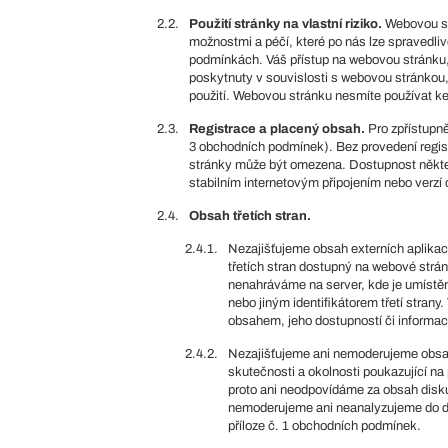
2.2.
Použití stránky na vlastní riziko.
Webovou st
možnostmi a péčí, které po nás lze spravedli
podmínkách. Váš přístup na webovou stránku, 
poskytnuty v souvislosti s webovou stránkou, 
použití. Webovou stránku nesmíte používat 
2.3.
Registrace a placený obsah.
Pro zpřístupně
3 obchodních podmínek). Bez provedení regis
stránky může být omezena. Dostupnost někte
stabilním internetovým připojením nebo verzí
2.4.
Obsah třetích stran.
2.4.1.
Nezajišťujeme obsah externích aplikací
třetích stran dostupný na webové strán
nenahráváme na server, kde je umístěn
nebo jiným identifikátorem třetí stra
obsahem, jeho dostupností či inform
2.4.2.
Nezajišťujeme ani nemoderujeme obsah 
skutečnosti a okolnosti poukazující n
proto ani neodpovídáme za obsah disk
nemoderujeme ani neanalyzujeme do do
příloze č. 1 obchodních podmínek.