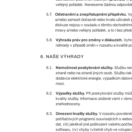
veřejný pořádek. Neneseme žádnou odpovědnos
5.7.
Odstranění a znepřístupnění příspěvku.
Vy
a/nebo zamezit dočasně nebo trvale uživateli 
diskuze nejsou v souladu s těmito obchodními
mravy a/nebo veřejný pořádek, a to i bez před
5.8.
Výhrada práv pro změny v diskuzích.
Vyhra
náhrady v případě změn v rozsahu a kvalitě p
6. NAŠE VÝHRADY
6.1.
Nemožnost poskytování služby.
Službu nem
straně nebo na straně jiných osob. Službu t
dodávce elektrické energie, výpadkům datov
moci.
6.2.
Výpadky služby.
Při poskytování služby mů
kvality služby. Informace uložené vámi v rám
znehodnoceny.
6.3.
Omezení kvality služby.
V rozsahu povolené
počítačových programů souvisejících s webovým
dat, (iii) jakékoli jiné poškození vašeho poč
softwaru, (iv) chyby (včetně chyb ve vstupec