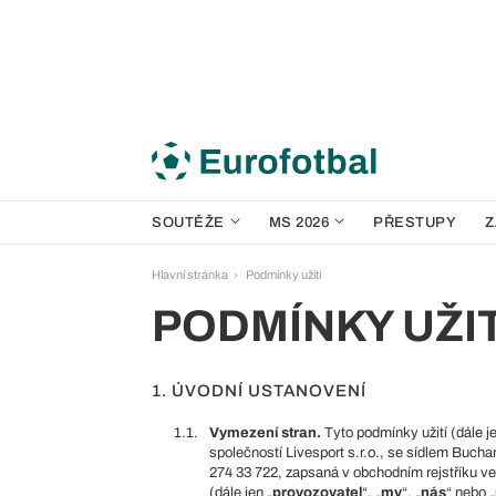
SOUTĚŽE
MS 2026
PŘESTUPY
Z
Hlavní stránka
Podmínky užití
PODMÍNKY UŽI
1. ÚVODNÍ USTANOVENÍ
1.1.
Vymezení stran.
Tyto podmínky užití (dále je
společností Livesport s.r.o., se sídlem Buch
274 33 722, zapsaná v obchodním rejstříku 
(dále jen „
provozovatel
“, „
my
“, „
nás
“ nebo „