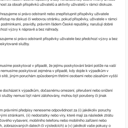
t za obsah příspěvků uživatelů a aktivity uživatelů v rámci diskuze.
hrazujeme si právo odstranit nebo znepřístupnit příspěvky uživatele
přístup na diskuzi či webovou stránku, pokud příspěvky, uživatele v rámci
 podmínkami, pravidly, právním řádem České republiky, narušují dobré
chozí výzvy k nápravě a bez náhrady.
zujeme si právo odstranit příspěvky uživatele bez předchozí výzvy a bez
oskytované služby.
usíme poskytovat v případě, že jejímu poskytování brání potíže na vaší
ak nemusíme poskytovat zejména v případě, kdy dojde k výpadkům v
é sítě, jiným poruchám způsobeným třetími osobami nebo zásahům vyšší
že docházet k výpadkům, dočasnému omezení, přerušení nebo snížení
ci služby nemusí být námi zálohovány, mohou být porušeny či jinak
m právními předpisy neneseme odpovědnost za (i) jakékoliv poruchy
i stránkami, (ii) nedostatky nebo viry, které mají za následek ztrátu
ítačového vybavení, mobilního telefonu nebo mobilního zařízení nebo
h, zobrazovaných datech či výsledcích) a (v) jakékoli vaše pokusy o