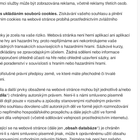
ámci služby může být zobrazována reklama, včetně reklamy třetích osob.
 s ukládáním souborů cookies.
Získávání vašeho souhlasu a plnění
áním cookies na webové stránce probíhá prostřednictvím zvláštního
ky je zcela na vaše riziko. Webová stránka není herní aplikací ani aplikací
e hry ani hazardní hry, proto nepřijímáme ani nekontrolujeme vaše
a žádných transakcích souvisejících s hazardními hrami. Sázkové kurzy,
předkládány se zpravodajským účelem. Žádná sdělení nebo informace
oporučení ohledně účasti na hře nebo ohledně uzavření sázky, ani
é poradenství v souvislosti s hraním nebo hazardními hrami.
slušné právní předpisy země, ve které máte přechodné či trvalé
mni.
 díla a další prvky obsažené na webové stránce mohou být jednotlivě a/nebo
díla
“) chráněny autorským právem. Není-li s námi smluveno písemně
děl dojít pouze v rozsahu a způsoby stanovenými rozhodným právním
ho souhlasu dovoleno užití autorských děl ve formě jejich rozmnožování
o nepřímého hospodářského prospěchu a dále jejich užití ve formě
ní díla veřejnosti (včetně sdělování veřejnosti prostřednictvím internetu).
ící se na webové stránce (dále jen „
obsah databáze
“) je chráněn
ní-li s námi smluveno písemně jinak, může k oprávněnému užití obsahu
stanovenými rozhodným právním řádem. Zejména tak není bez našeho