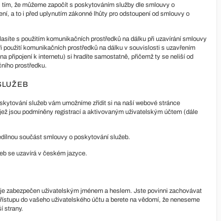
 tím, že můžeme započít s poskytováním služby dle smlouvy o
ní, a to i před uplynutím zákonné lhůty pro odstoupení od smlouvy o
asíte s použitím komunikačních prostředků na dálku při uzavírání smlouvy
i použití komunikačních prostředků na dálku v souvislosti s uzavřením
 připojení k internetu) si hradíte samostatně, přičemž ty se neliší od
čního prostředku.
SLUŽEB
kytování služeb vám umožníme zřídit si na naší webové stránce
, jež jsou podmíněny registrací a aktivovaným uživatelským účtem (dále
dílnou součást smlouvy o poskytování služeb.
eb se uzavírá v českém jazyce.
 je zabezpečen uživatelským jménem a heslem. Jste povinni zachovávat
přístupu do vašeho uživatelského účtu a berete na vědomí, že neneseme
í strany.