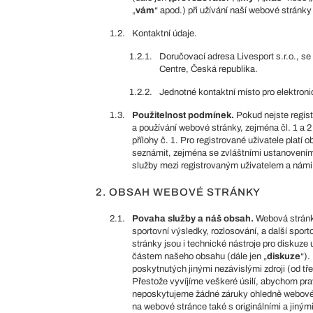
„
vám
“ apod.) při užívání naší webové stránky 
1.2.
Kontaktní údaje.
1.2.1.
Doručovací adresa Livesport s.r.o., s
Centre, Česká republika.
1.2.2.
Jednotné kontaktní místo pro elektro
1.3.
Použitelnost podmínek.
Pokud nejste regist
a používání webové stránky, zejména čl. 1 a
přílohy č. 1. Pro registrované uživatele pla
seznámit, zejména se zvláštními ustanoveními
služby mezi registrovaným uživatelem a námi
2. OBSAH WEBOVÉ STRÁNKY
2.1.
Povaha služby a náš obsah.
Webová stránka
sportovní výsledky, rozlosování, a další spor
stránky jsou i technické nástroje pro diskuz
částem našeho obsahu (dále jen „
diskuze
“).
poskytnutých jinými nezávislými zdroji (od tře
Přestože vyvíjíme veškeré úsilí, abychom prav
neposkytujeme žádné záruky ohledně webové
na webové stránce také s originálními a jinými 