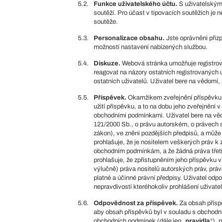
5.2.
Funkce uživatelského účtu.
S uživatelským 
soutěží. Pro účast v tipovacích soutěžích je 
soutěže.
5.3.
Personalizace obsahu.
Jste oprávněni přiz
možností nastavení nabízených službou.
5.4.
Diskuze.
Webová stránka umožňuje registrov
reagovat na názory ostatních registrovaných 
ostatních uživatelů. Uživatel bere na vědomí
5.5.
Příspěvek.
Okamžikem zveřejnění příspěvku v 
užití příspěvku, a to na dobu jeho zveřejnění 
obchodními podmínkami. Uživatel bere na věd
121/2000 Sb., o právu autorském, o právech 
zákon), ve znění pozdějších předpisů, a může
prohlašuje, že je nositelem veškerých práv 
obchodním podmínkám, a že žádná práva třetí s
prohlašuje, že zpřístupněním jeho příspěvku 
výlučně) práva nositelů autorských práv, práv
platné a účinné právní předpisy. Uživatel od
nepravdivostí kteréhokoliv prohlášení uživate
5.6.
Odpovědnost za příspěvek.
Za obsah příspě
aby obsah příspěvků byl v souladu s obchodní
obchodních podmínek (dále jen „
pravidla
“),