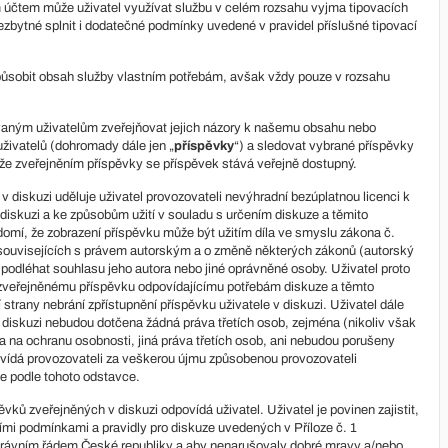
účtem může uživatel využívat službu v celém rozsahu vyjma tipovacích
nezbytné splnit i dodatečné podmínky uvedené v pravidel příslušné tipovací
působit obsah služby vlastním potřebám, avšak vždy pouze v rozsahu
aným uživatelům zveřejňovat jejich názory k našemu obsahu nebo
uživatelů (dohromady dále jen „
příspěvky
“) a sledovat vybrané příspěvky
, že zveřejněním příspěvky se příspěvek stává veřejně dostupný.
diskuzi uděluje uživatel provozovateli nevýhradní bezúplatnou licenci k
v diskuzi a ke způsobům užití v souladu s určením diskuze a těmito
omí, že zobrazení příspěvku může být užitím díla ve smyslu zákona č.
souvisejících s právem autorským a o změně některých zákonů (autorský
 podléhat souhlasu jeho autora nebo jiné oprávněné osoby. Uživatel proto
k zveřejněnému příspěvku odpovídajícímu potřebám diskuze a těmto
trany nebrání zpřístupnění příspěvku uživatele v diskuzi. Uživatel dále
v diskuzi nebudou dotčena žádná práva třetích osob, zejména (nikoliv však
a na ochranu osobnosti, jiná práva třetích osob, ani nebudou porušeny
povídá provozovateli za veškerou újmu způsobenou provozovateli
le podle tohoto odstavce.
vků zveřejněných v diskuzi odpovídá uživatel. Uživatel je povinen zajistit,
mi podmínkami a pravidly pro diskuze uvedených v Příloze č. 1
 právním řádem České republiky a aby nenarušovaly dobré mravy a/nebo