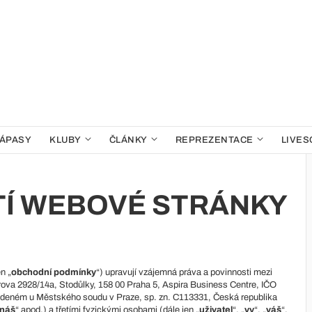
ÁPASY
KLUBY
ČLÁNKY
REPREZENTACE
LIVES
TÍ WEBOVÉ STRÁNKY
n „
obchodní podmínky
“) upravují vzájemná práva a povinnosti mezi
arova 2928/14a, Stodůlky, 158 00 Praha 5, Aspira Business Centre, IČO
vedeném u Městského soudu v Praze, sp. zn. C113331, Česká republika
náš
“ apod.) a třetími fyzickými osobami (dále jen „
uživatel
“, „
vy
“, „
váš
“,