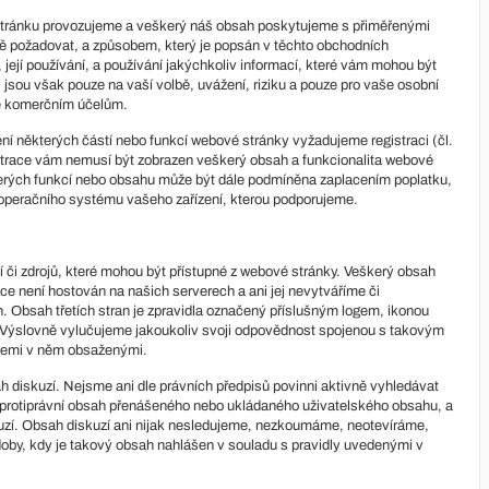
ránku provozujeme a veškerý náš obsah poskytujeme s přiměřenými
vě požadovat, a způsobem, který je popsán v těchto obchodních
její používání, a používání jakýchkoliv informací, které vám mohou být
jsou však pouze na vaší volbě, uvážení, riziku a pouze pro vaše osobní
ke komerčním účelům.
ní některých částí nebo funkcí webové stránky vyžadujeme registraci (čl.
trace vám nemusí být zobrazen veškerý obsah a funkcionalita webové
rých funkcí nebo obsahu může být dále podmíněna zaplacením poplatku,
 operačního systému vašeho zařízení, kterou podporujeme.
 či zdrojů, které mohou být přístupné z webové stránky. Veškerý obsah
ce není hostován na našich serverech a ani jej nevytváříme či
. Obsah třetích stran je zpravidla označený příslušným logem, ikonou
ny. Výslovně vylučujeme jakoukoliv svoji odpovědnost spojenou s takovým
acemi v něm obsaženými.
diskuzí. Nejsme ani dle právních předpisů povinni aktivně vyhledávat
a protiprávní obsah přenášeného nebo ukládaného uživatelského obsahu, a
uzí. Obsah diskuzí ani nijak nesledujeme, nezkoumáme, neotevíráme,
by, kdy je takový obsah nahlášen v souladu s pravidly uvedenými v