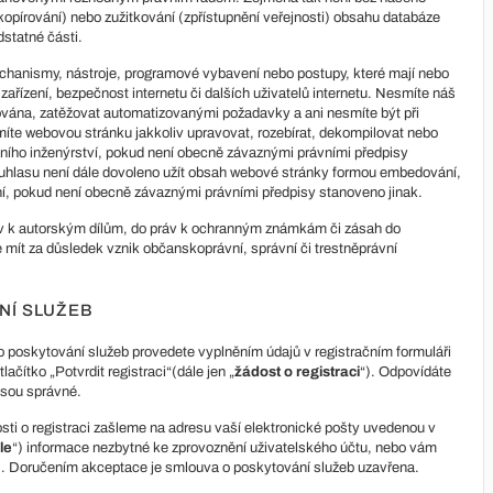
opírování) nebo zužitkování (zpřístupnění veřejnosti) obsahu databáze
dstatné části.
hanismy, nástroje, programové vybavení nebo postupy, které mají nebo
zařízení, bezpečnost internetu či dalších uživatelů internetu. Nesmíte náš
ována, zatěžovat automatizovanými požadavky a ani nesmíte být při
íte webovou stránku jakkoliv upravovat, rozebírat, dekompilovat nebo
ního inženýrství, pokud není obecně závaznými právními předpisy
uhlasu není dále dovoleno užít obsah webové stránky formou embedování,
í, pokud není obecně závaznými právními předpisy stanoveno jinak.
v k autorským dílům, do práv k ochranným známkám či zásah do
 mít za důsledek vznik občanskoprávní, správní či trestněprávní
NÍ SLUŽEB
 poskytování služeb provedete vyplněním údajů v registračním formuláři
čítko „Potvrdit registraci“(dále jen „
žádost o registraci
“). Odpovídáte
 jsou správné.
sti o registraci zašleme na adresu vaší elektronické pošty uvedenou v
le
“) informace nezbytné ke zprovoznění uživatelského účtu, nebo vám
). Doručením akceptace je smlouva o poskytování služeb uzavřena.