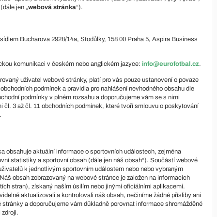
(dále jen „
webová stránka
“).
e sídlem Bucharova 2928/14a, Stodůlky, 158 00 Praha 5, Aspira Business
nickou komunikaci v českém nebo anglickém jazyce:
info@eurofotbal.cz
.
rovaný uživatel webové stránky, platí pro vás pouze ustanovení o povaze
 2 obchodních podmínek a pravidla pro nahlášení nevhodného obsahu dle
tí obchodní podmínky v plném rozsahu a doporučujeme vám se s nimi
 čl. 3 až čl. 11 obchodních podmínek, které tvoří smlouvu o poskytování
.
 obsahuje aktuální informace o sportovních událostech, zejména
tovní statistiky a sportovní obsah (dále jen náš obsah“). Součástí webové
e uživatelů k jednotlivým sportovním událostem nebo nebo vybraným
 Náš obsah zobrazovaný na webové stránce je založen na informacích
tích stran), získaný naším úsilím nebo jinými oficiálními aplikacemi.
idelně aktualizovali a kontrolovali náš obsah, nečiníme žádné přísliby ani
 stránky a doporučujeme vám důkladně porovnat informace shromážděné
zdroji.