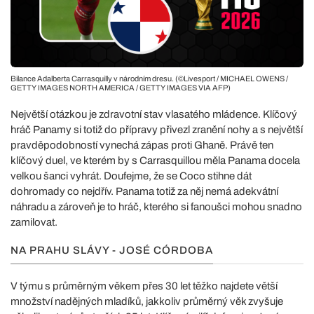
Bilance Adalberta Carrasquilly v národním dresu. (©Livesport / MICHAEL OWENS /
GETTY IMAGES NORTH AMERICA / GETTY IMAGES VIA AFP)
Největší otázkou je zdravotní stav vlasatého mládence. Klíčový
hráč Panamy si totiž do přípravy přivezl zranění nohy a s největší
pravděpodobností vynechá zápas proti Ghaně. Právě ten
klíčový duel, ve kterém by s Carrasquillou měla Panama docela
velkou šanci vyhrát. Doufejme, že se Coco stihne dát
dohromady co nejdřív. Panama totiž za něj nemá adekvátní
náhradu a zároveň je to hráč, kterého si fanoušci mohou snadno
zamilovat.
NA PRAHU SLÁVY - JOSÉ CÓRDOBA
V týmu s průměrným věkem přes 30 let těžko najdete větší
množství nadějných mladíků, jakkoliv průměrný věk zvyšuje