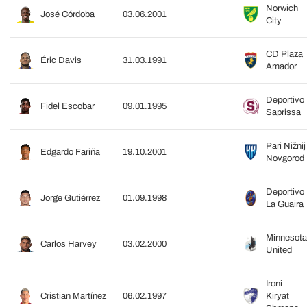
Norwich
José Córdoba
03.06.2001
City
CD Plaza
Éric Davis
31.03.1991
Amador
Deportivo
Fidel Escobar
09.01.1995
Saprissa
Pari Nižnij
Edgardo Fariña
19.10.2001
Novgorod
Deportivo
Jorge Gutiérrez
01.09.1998
La Guaira
Minnesota
Carlos Harvey
03.02.2000
United
Ironi
Cristian Martínez
06.02.1997
Kiryat