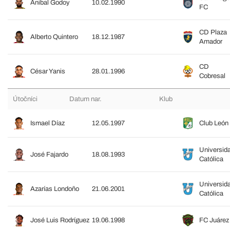
Anibal Godoy
10.02.1990
FC
CD Plaza
Alberto Quintero
18.12.1987
Amador
CD
César Yanis
28.01.1996
Cobresal
Útočníci
Datum nar.
Klub
Ismael Díaz
12.05.1997
Club León
Universid
José Fajardo
18.08.1993
Católica
Universid
Azarías Londoño
21.06.2001
Católica
José Luis Rodríguez
19.06.1998
FC Juárez