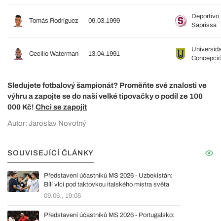
Deportivo
Tomás Rodríguez
09.03.1999
Saprissa
Universid
Cecilio Waterman
13.04.1991
Concepci
Sledujete fotbalový šampionát? Proměňte své znalosti ve
výhru a zapojte se do naší velké tipovačky o podíl ze 100
000 Kč!
Chci se zapojit
Autor: Jaroslav Novotný
SOUVISEJÍCÍ ČLÁNKY
Představení účastníků MS 2026 - Uzbekistán:
Bílí vlci pod taktovkou italského mistra světa
09.06., 19:05
Představení účastníků MS 2026 - Portugalsko: