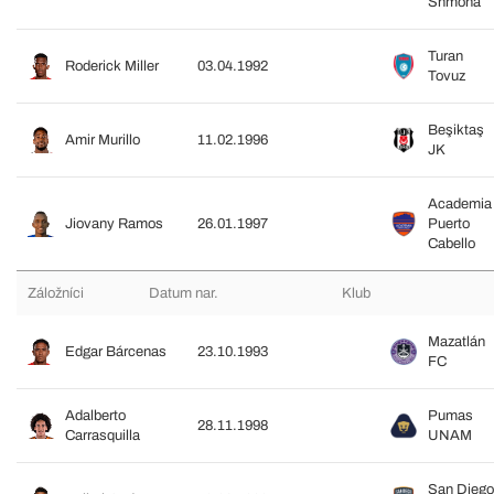
Shmona
Turan
Roderick Miller
03.04.1992
Tovuz
Beşiktaş
Amir Murillo
11.02.1996
JK
Academia
Jiovany Ramos
26.01.1997
Puerto
Cabello
Záložníci
Datum nar.
Klub
Mazatlán
Edgar Bárcenas
23.10.1993
FC
Adalberto
Pumas
28.11.1998
Carrasquilla
UNAM
San Diego