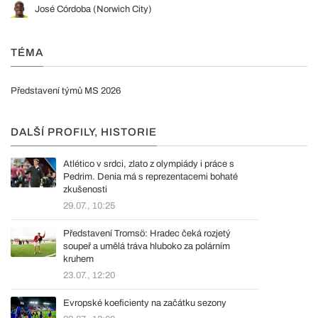
José Córdoba (Norwich City)
TÉMA
Představení týmů MS 2026
DALŠÍ PROFILY, HISTORIE
Atlético v srdci, zlato z olympiády i práce s
Pedrim. Denia má s reprezentacemi bohaté
zkušenosti
29.07., 10:25
Představení Tromsö: Hradec čeká rozjetý
soupeř a umělá tráva hluboko za polárním
kruhem
23.07., 12:20
Evropské koeficienty na začátku sezony