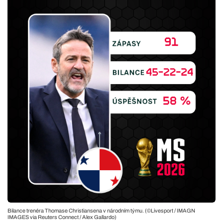
Bilance trenéra Thomase Christiansena v národním týmu. (©Livesport / IMAGN
IMAGES via Reuters Connect / Alex Gallardo)