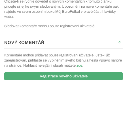
Chcete-li se rychle dovědět o nových komentářích k tomuto článku,
přidejte si jej ke svým sledovaným. Upozornění na nové komentáře pak
najdete ve svém osobním boxu Můj EuroFotbal v pravé části hlavičky
webu.
Sledovat komentáře mohou pouze registrovaní uživatelé.
NOVÝ KOMENTÁŘ
Komentáře mohou přidávat pouze registrovaní uživatelé. Jste-li již
zaregistrován, přihlašte se vyplněním svého loginu a hesla vpravo nahoře
na stránce. Nahlásit nelegální obsah můžete
zde
.
Registrace nového uživatele