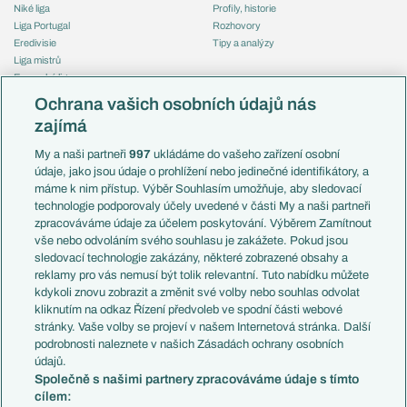
Niké liga
Profily, historie
Liga Portugal
Rozhovory
Eredivisie
Tipy a analýzy
Liga mistrů
Evropská liga
Reprezentace
Konferenční liga
Česko
Ochrana vašich osobních údajů nás
Mistrovství světa
Slovensko
zajímá
Liga národů
Anglie
Francie
My a naši partneři
997
ukládáme do vašeho zařízení osobní
Témata
Itálie
údaje, jako jsou údaje o prohlížení nebo jedinečné identifikátory, a
Představení týmů MS
Německo
máme k nim přístup. Výběr Souhlasím umožňuje, aby sledovací
EuroSkauting
Španělsko
technologie podporovaly účely uvedené v části My a naši partneři
PL v kostce
Argentina
zpracováváme údaje za účelem poskytování. Výběrem Zamítnout
Evropské koeficienty
Brazílie
vše nebo odvoláním svého souhlasu je zakážete. Pokud jsou
Přestupy
sledovací technologie zakázány, některé zobrazené obsahy a
Přestupové spekulace
reklamy pro vás nemusí být tolik relevantní. Tuto nabídku můžete
Přestupy
Zranění
kdykoli znovu zobrazit a změnit své volby nebo souhlas odvolat
Zápasy
kliknutím na odkaz Řízení předvoleb ve spodní části webové
Livescore
stránky. Vaše volby se projeví v našem Internetová stránka. Další
Kluby
Tipovací soutěž
podrobnosti naleznete v našich Zásadách ochrany osobních
Arsenal FC
Fotbal TV
údajů.
Chelsea FC
Společně s našimi partnery zpracováváme údaje s tímto
Manchester United
cílem:
AC Milán