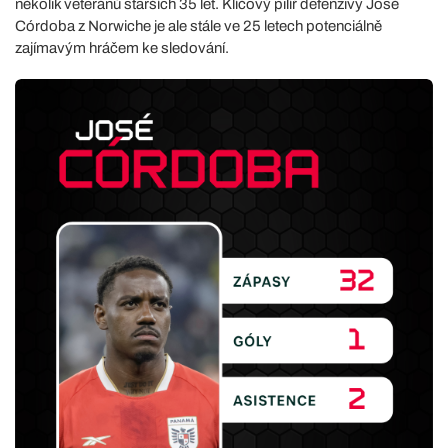
několik veteránů starších 35 let. Klíčový pilíř defenzivy José
Córdoba z Norwiche je ale stále ve 25 letech potenciálně
zajímavým hráčem ke sledování.