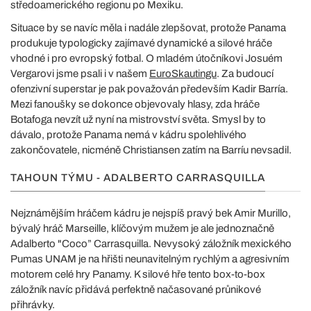
středoamerického regionu po Mexiku.
Situace by se navíc měla i nadále zlepšovat, protože Panama
produkuje typologicky zajímavé dynamické a silové hráče
vhodné i pro evropský fotbal. O mladém útočníkovi Josuém
Vergarovi jsme psali i v našem
EuroSkautingu
. Za budoucí
ofenzivní superstar je pak považován především Kadir Barría.
Mezi fanoušky se dokonce objevovaly hlasy, zda hráče
Botafoga nevzít už nyní na mistrovství světa. Smysl by to
dávalo, protože Panama nemá v kádru spolehlivého
zakončovatele, nicméně Christiansen zatím na Barríu nevsadil.
TAHOUN TÝMU - ADALBERTO CARRASQUILLA
Nejznámějším hráčem kádru je nejspíš pravý bek Amir Murillo,
bývalý hráč Marseille, klíčovým mužem je ale jednoznačně
Adalberto "Coco” Carrasquilla. Nevysoký záložník mexického
Pumas UNAM je na hřišti neunavitelným rychlým a agresivním
motorem celé hry Panamy. K silové hře tento box-to-box
záložník navíc přidává perfektně načasované průnikové
přihrávky.