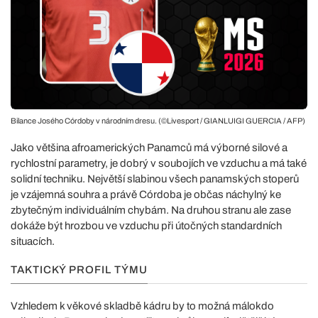
Bilance Josého Córdoby v národním dresu. (©Livesport / GIANLUIGI GUERCIA / AFP)
Jako většina afroamerických Panamců má výborné silové a
rychlostní parametry, je dobrý v soubojích ve vzduchu a má také
solidní techniku. Největší slabinou všech panamských stoperů
je vzájemná souhra a právě Córdoba je občas náchylný ke
zbytečným individuálním chybám. Na druhou stranu ale zase
dokáže být hrozbou ve vzduchu při útočných standardních
situacích.
TAKTICKÝ PROFIL TÝMU
Vzhledem k věkové skladbě kádru by to možná málokdo