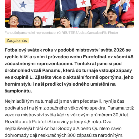
Fanoušci panamské reprezentace. (© REUTERS/Luisa Gonzalez/File Photo)
Zaujalo nás
Fotbalový svátek roku v podobě mistrovství světa 2026 se
rychle blíží a s ním i průvodce webu Eurofotbal.cz všemi 48
zúčastněnými reprezentacemi. Tentokrát jsme si pod
drobnohled vzali Panamu, která do turnaje vstoupí zápasy
ve skupině L. Zjistěte více o aktuální formě opor týmu, jeho
herním stylu i naší predikci výsledného umístění na
šampionátu.
Nejmladší tým na turnaji už jsme vám představili, nyní je čas
podívat se i na tým z opačného věkového spektra. Panama totiž
veze na mistrovství světa kádr s věkovým průměrem 30,4 let.
Rozdíl oproti Pobřeží Slonoviny je tedy 4,5 roku. Dva
nejzkušenější hráči Aníbal Godoy a Alberto Quintero navíc
dohromady dají neskutečných 300 zápasů za národní tým.