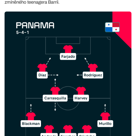
zmíněného teenagera Barríi.