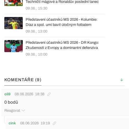
Techničtí mágové a Ronaldův poslední tanec
09.06., 15:30
Představení účastníků MS 2026 - Kolumbie:
Díaz a spol. umí bavit útočným fotbalem
09.06., 13:00
Představení účastníků MS 2026 - DR Kongo:
Zkušenosti z Evropy a dominantní defenziva
09.06., 10:00
KOMENTÁŘE (9)
oli9
08.06.2026
18:38
0 bodů
Reagovat
cink
08.06.2026
19:19