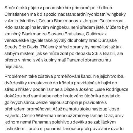
Směr útoků půjde v panamské hře primárně po křídlech.
Christiansen má k dispozici nadstandardní rychlostní wingbeky
v Amiru Murillovi, Césaru Blackmanovi a Jorgem Gutiérrezovi.
Kdo nastoupí na levém wingbeku, není předem jisté. Může to být
zmíněný Blackman ze Slovanu Bratislava, Gutiérrez z
venezuelské ligy, ale také bývalý dlouholetý hráč Dunajské
Stredy Eric Davis. Tříčlenný střed obrany by neměl být až tak
slabým místem, jak se může zdát po debaklu 2:6 s Brazílií, ale
přesto v rámci své skupiny mají Panamci obrannou hru
nejslabší.
Problémem také zůstává proměňování šancí. Ne jejich tvorba,
dvě desítky rozestavené do křídel a pravidelně sbíhající do
středu hřiště v podání Ismaela Díaze a Josého Luíse Rodrígueze
dokážou buď sami sebe nebo hrotového útočníka dostat do
gólových šancí. Jenže nejsou schopní je pravidelně s
přehledem proměňovat. Ať už na hrotu útoku nastoupí José
Fajardo, Cecilio Waterman nebo už zmíněný Ismael Díaz, ani v
jednom nemá Panama spolehlivou devítku se zabijáckým
instinktem. I proto si panamští fanoušci přáli povolání v úvodu