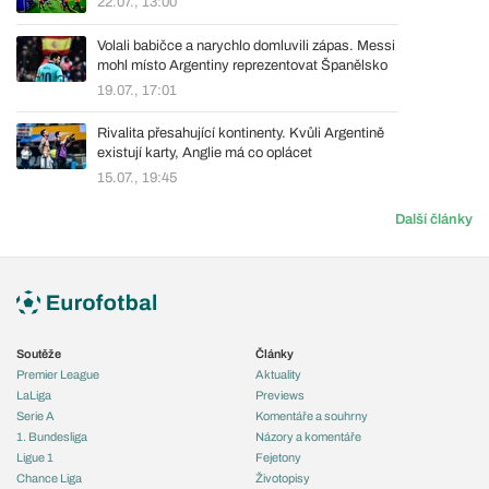
22.07., 13:00
Volali babičce a narychlo domluvili zápas. Messi
mohl místo Argentiny reprezentovat Španělsko
19.07., 17:01
Rivalita přesahující kontinenty. Kvůli Argentině
existují karty, Anglie má co oplácet
15.07., 19:45
Další články
Soutěže
Články
Premier League
Aktuality
LaLiga
Previews
Serie A
Komentáře a souhrny
1. Bundesliga
Názory a komentáře
Ligue 1
Fejetony
Chance Liga
Životopisy