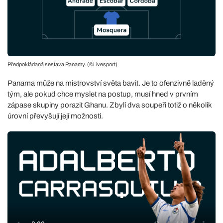
Předpokládaná sestava Panamy. (©Livesport)
Panama může na mistrovství světa bavit. Je to ofenzivně laděný
tým, ale pokud chce myslet na postup, musí hned v prvním
zápase skupiny porazit Ghanu. Zbylí dva soupeři totiž o několik
úrovní převyšují její možnosti.