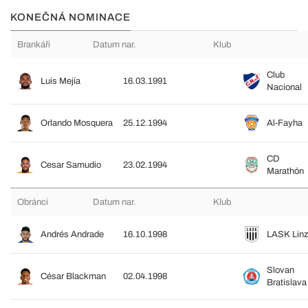
KONEČNÁ NOMINACE
Brankáři
Datum nar.
Klub
Club
Luis Mejía
16.03.1991
Nacional
Orlando Mosquera
25.12.1994
Al-Fayha
CD
Cesar Samudio
23.02.1994
Marathón
Obránci
Datum nar.
Klub
Andrés Andrade
16.10.1998
LASK Linz
Slovan
César Blackman
02.04.1998
Bratislava