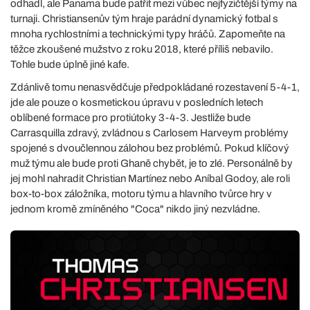
odhadl, ale Panama bude patřit mezi vůbec nejfyzičtější týmy na
turnaji. Christiansenův tým hraje parádní dynamický fotbal s
mnoha rychlostními a technickými typy hráčů. Zapomeňte na
těžce zkoušené mužstvo z roku 2018, které příliš nebavilo.
Tohle bude úplně jiné kafe.
Zdánlivě tomu nenasvědčuje předpokládané rozestavení 5-4-1,
jde ale pouze o kosmetickou úpravu v posledních letech
oblíbené formace pro protiútoky 3-4-3. Jestliže bude
Carrasquilla zdravý, zvládnou s Carlosem Harveym problémy
spojené s dvoučlennou zálohou bez problémů. Pokud klíčový
muž týmu ale bude proti Ghaně chybět, je to zlé. Personálně by
jej mohl nahradit Christian Martínez nebo Aníbal Godoy, ale roli
box-to-box záložníka, motoru týmu a hlavního tvůrce hry v
jednom kromě zmíněného "Coca" nikdo jiný nezvládne.