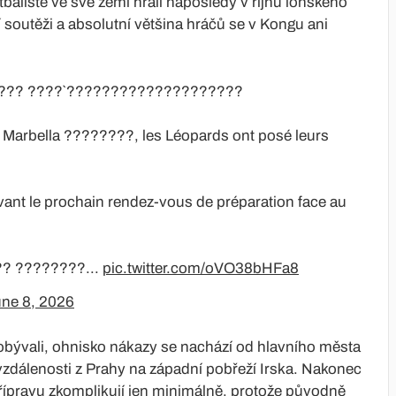
tbalisté ve své zemi hráli naposledy v říjnu loňského
 soutěži a absolutní většina hráčů se v Kongu ani
??? ????̀ ????????????????????
f à Marbella ????????, les Léopards ont posé leurs
vant le prochain rendez-vous de préparation face au
? ????????...
pic.twitter.com/oVO38bHFa8
ne 8, 2026
pobývali, ohnisko nákazy se nachází od hlavního města
zdálenosti z Prahy na západní pobřeží Irska. Nakonec
 přípravu zkomplikují jen minimálně, protože původně