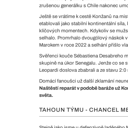
zrušenou generálku s Chile nakonec umo
Ještě se vrátíme k cestě Konžanů na mist
etablovali jako stabilní kontinentální síl
klíčových momentech. Kdykoliv se mužstv
selhalo. Promrhalo dvougólový náskok v 
Marokem v roce 2022 a selhání přišlo vlas
Svěřenci kouče Sébastiena Desabreho mě
skupině na úkor Senegalu. Jenže co se s
Leopardi doslova zbabrali a ze stavu 2:0 
Domácí fanoušci už další zklamání neune
Naštěstí reparát v podobě baráže už Kon
světa.
TAHOUN TÝMU - CHANCEL 
Stejně jako jsme u defenzivně laděného 