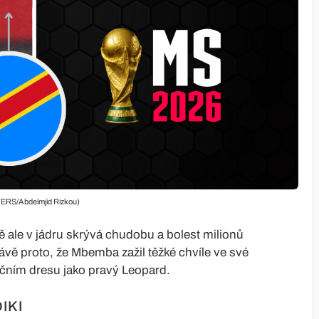
TERS/Abdelmjid Rizkou)
 ale v jádru skrývá chudobu a bolest milionů
vě proto, že Mbemba zažil těžké chvíle ve své
ačním dresu jako pravý Leopard.
IKI