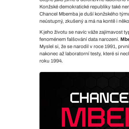
Konžské demokratické republiky také nem
Chancel Mbemba je duší konžského týmu.
neústupný, zkušený a má na kontě i někol
K jeho životu se navíc váže zajímavost t
fenoménem falšování data narození.
Mbe
Myslel si, že se narodil v roce 1991, prv
nakonec až laboratorní testy, které si ne
roku 1994.