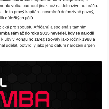
ohla volba padnout jinak než na defenzivního hráče.
 Je to pravý kapitán - nesmírně defenzivně pevný,
ik důležitých gólů.
ypická pro spoustu Afričanů a spojená s tamním
mba sám až do roku 2015 nevěděl, kdy se narodil.
ní kluby v Kongu ho zaregistrovaly jako ročník 1988 a
chal udělat, potvrdily jako jeho datum narození srpen