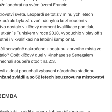
žní odehrát na svém území Francie.
rovství světa. Leopardi se totiž v minulých letech
a, která ale byla zároveň náchylná ke zhroucení v
o dostalo v klíčový moment kvalifikace pod tlak,
utkání s Tuniskem v roce 2018, vybouchlo v play off s
tně i v kvalifikaci na letošní šampionát.
li senzačně nakročeno k postupu z prvního místa ve
talo? Opět klíčový duel v Kinshase se Senegalem
nechali soupeře otočit na 2:3.
sli a dost pocuchali vybavení národního stadionu.
žané zvládli a po 52 letech jsou znovu na mistrovství
MBEMBA
Mexika dali kredit stoperu Johanu Vázquezovi, u