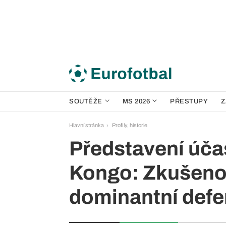
SOUTĚŽE
MS 2026
PŘESTUPY
Z
Hlavní stránka
Profily, historie
Představení úča
Kongo: Zkušenos
dominantní defe