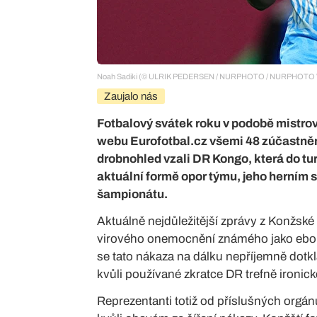
Noah Sadiki (© ULRIK PEDERSEN / NURPHOTO / NURPHOTO 
Zaujalo nás
Fotbalový svátek roku v podobě mistrovs
webu Eurofotbal.cz všemi 48 zúčastněn
drobnohled vzali DR Kongo, která do tur
aktuální formě opor týmu, jeho herním s
šampionátu.
Aktuálně nejdůležitější zprávy z Konžské
virového onemocnění známého jako ebol
se tato nákaza na dálku nepříjemně dotkl
kvůli používané zkratce DR trefně ironick
Reprezentanti totiž od příslušných orgán