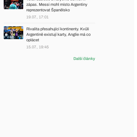
zápas. Messi mohl místo Argentiny
reprezentovat Španělsko
19.07., 17:01
Rivalita přesahující kontinenty. Kvůli
Argentině existují karty, Anglie má co
oplácet
15.07., 19:45
Další články