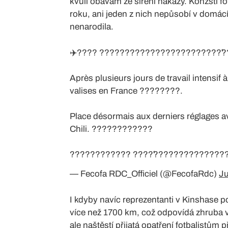
kvůli obavám ze šíření nákazy. Konžští fo
roku, ani jeden z nich nepůsobí v domácí
nenarodila.
✈️???? ????????????????????????́?
Après plusieurs jours de travail intensi
valises en France ????????.
Place désormais aux derniers réglages a
Chili. ????????????
???????????? ????́???????????????
— Fecofa RDC_Officiel (@FecofaRdc)
Ju
I kdyby navíc reprezentanti v Kinshase 
více než 1700 km, což odpovídá zhruba v
ale naštěstí přijatá opatření fotbalistům