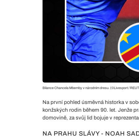
Bilance Chancela Mbemby v národním dresu. (©Livesport / REU
Na první pohled úsměvná historka v sobě
konžských rodin během 90. let. Jenže prá
domovině, za svůj lid bojuje v reprezent
NA PRAHU SLÁVY - NOAH SAD