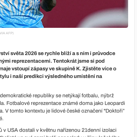
VIA AFP)
tví světa 2026 se rychle blíží a s ním i průvodce
ými reprezentacemi. Tentokrát jsme si pod
naje vstoupí zápasy ve skupině K. Zjistěte více o
tylu i naší predikci výsledného umístění na
 demokratické republiky se netýkají fotbalu, nýbrž
a. Fotbalové reprezentace známé doma jako Leopardi
a. V tomto kontextu je lidové české označení "Doktoři”
é.
ů v USA dostali v květnu nařízenou 21denní izolaci