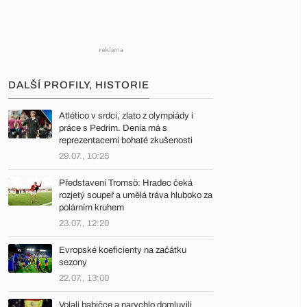
DALŠÍ PROFILY, HISTORIE
Atlético v srdci, zlato z olympiády i
práce s Pedrim. Denia má s
reprezentacemi bohaté zkušenosti
29.07., 10:25
Představení Tromsö: Hradec čeká
rozjetý soupeř a umělá tráva hluboko za
polárním kruhem
23.07., 12:20
Evropské koeficienty na začátku
sezony
22.07., 13:00
Volali babičce a narychlo domluvili