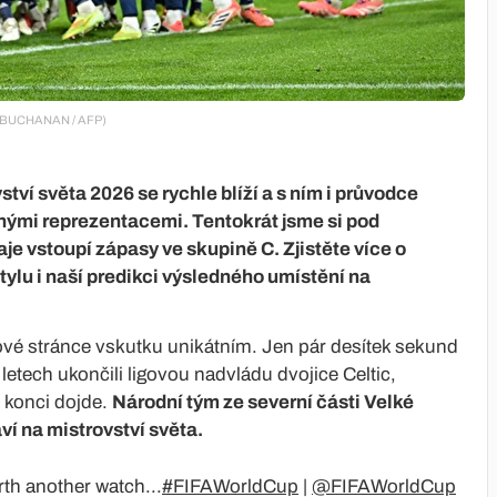
NDY BUCHANAN / AFP)
tví světa 2026 se rychle blíží a s ním i průvodce
ými reprezentacemi. Tentokrát jsme si pod
aje vstoupí zápasy ve skupině C. Zjistěte více o
tylu i naší predikci výsledného umístění na
vé stránce vskutku unikátním. Jen pár desítek sekund
 letech ukončili ligovou nadvládu dvojice Celtic,
 konci dojde.
Národní tým ze severní části Velké
ví na mistrovství světa.
 another watch...
#FIFAWorldCup
|
@FIFAWorldCup