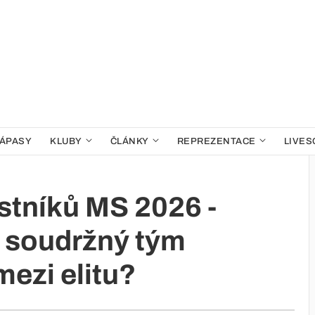
ÁPASY
KLUBY
ČLÁNKY
REPREZENTACE
LIVES
stníků MS 2026 -
e soudržný tým
ezi elitu?