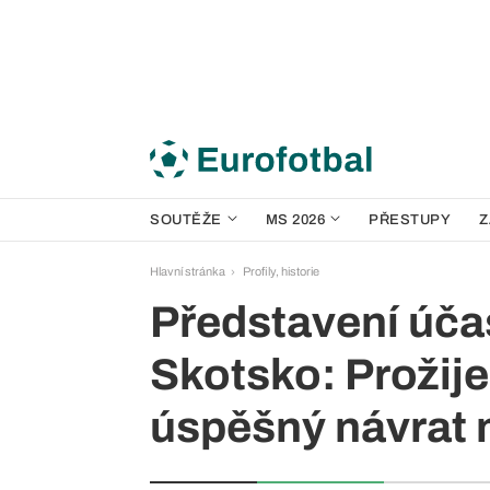
SOUTĚŽE
MS 2026
PŘESTUPY
Z
Hlavní stránka
Profily, historie
Představení úča
Skotsko: Prožij
úspěšný návrat m