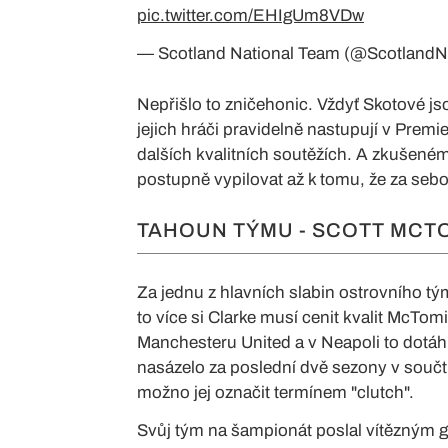
pic.twitter.com/EHIgUm8VDw
— Scotland National Team (@Scotland
Nepřišlo to zničehonic. Vždyť Skotové 
jejich hráči pravidelně nastupují v Prem
dalších kvalitních soutěžích. A zkušené
postupně vypilovat až k tomu, že za sebo
TAHOUN TÝMU - SCOTT MCT
Za jednu z hlavních slabin ostrovního t
to více si Clarke musí cenit kvalit McTom
Manchesteru United a v Neapoli to dotáhl 
nasázelo za poslední dvě sezony v součt
možno jej označit termínem "clutch".
Svůj tým na šampionát poslal vítězným gó