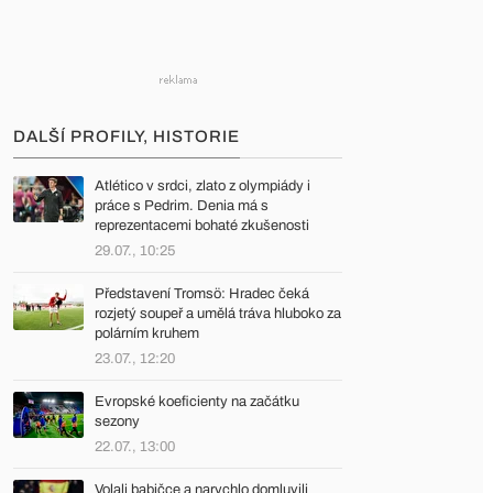
DALŠÍ PROFILY, HISTORIE
Atlético v srdci, zlato z olympiády i
práce s Pedrim. Denia má s
reprezentacemi bohaté zkušenosti
29.07., 10:25
Představení Tromsö: Hradec čeká
rozjetý soupeř a umělá tráva hluboko za
polárním kruhem
23.07., 12:20
Evropské koeficienty na začátku
sezony
22.07., 13:00
Volali babičce a narychlo domluvili