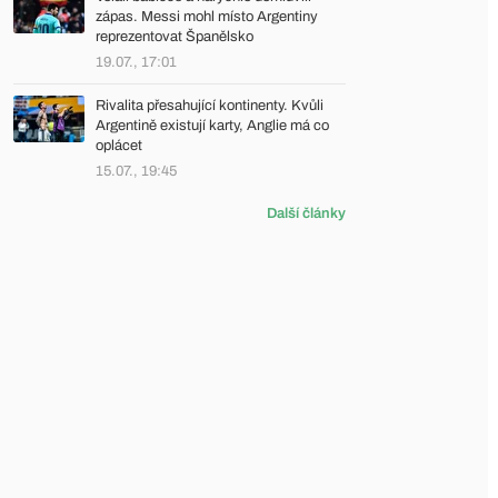
zápas. Messi mohl místo Argentiny
reprezentovat Španělsko
19.07., 17:01
Rivalita přesahující kontinenty. Kvůli
Argentině existují karty, Anglie má co
oplácet
15.07., 19:45
Další články