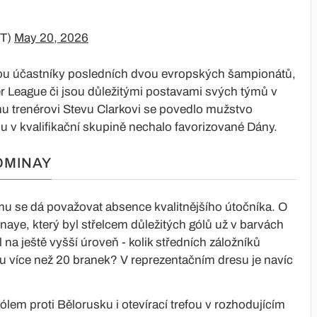
NT)
May 20, 2026
jsou účastníky posledních dvou evropských šampionátů,
ier League či jsou důležitými postavami svých týmů v
mu trenérovi Stevu Clarkovi se povedlo mužstvo
u v kvalifikační skupině nechalo favorizované Dány.
OMINAY
ýmu se dá považovat absence kvalitnějšího útočníka. O
inaye, který byl střelcem důležitých gólů už v barvách
na ještě vyšší úroveň - kolik středních záložníků
u více než 20 branek? V reprezentačním dresu je navíc
lem proti Bělorusku i otevírací trefou v rozhodujícím