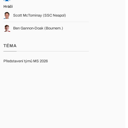
Hráči
Scott McTominay (SSC Neapol)
Ben Gannon-Doak (Bournem.)
TÉMA
Představení týmů MS 2026