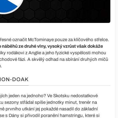
řesné označit McTominaye pouze za klíčového střelce.
ho náběhů ze druhé vlny, vysoký vzrůst však dokáže
ky rodákovi z Anglie a jeho fyzické vyspělosti mohou
řechodové fázi. A skvělý odhad na sbírání druhých míčů
.
NNON-DOAK
bojích jeden na jednoho? Ve Skotsku nedostatkové
u sezony střádal spíše jednotky minut, trenér na
ě prvního utkání jej pokaždé nasadil do základní
 s Dány si přivodil poranění hamstringu, které si