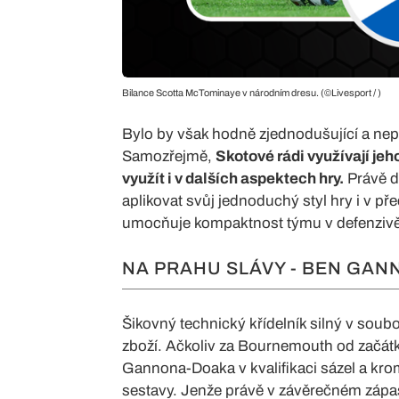
Bilance Scotta McTominaye v národním dresu. (©Livesport / )
Bylo by však hodně zjednodušující a nep
Samozřejmě,
Skotové rádi využívají je
využít i v dalších aspektech hry.
Právě dí
aplikovat svůj jednoduchý styl hry i v p
umocňuje kompaktnost týmu v defenzivě
NA PRAHU SLÁVY - BEN GA
Šikovný technický křídelník silný v sou
zboží. Ačkoliv za Bournemouth od začátk
Gannona-Doaka v kvalifikaci sázel a krom
sestavy. Jenže právě v závěrečném zápase