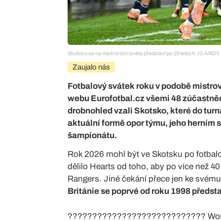
Skotsko se na mistrovství světa představí po 28 letech. (© A
Zaujalo nás
Fotbalový svátek roku v podobě mistrovs
webu Eurofotbal.cz všemi 48 zúčastněn
drobnohled vzali Skotsko, které do turn
aktuální formě opor týmu, jeho herním s
šampionátu.
Rok 2026 mohl být ve Skotsku po fotbalo
dělilo Hearts od toho, aby po více než 40
Rangers. Jiné čekání přece jen ke svému
Británie se poprvé od roku 1998 předsta
???????????????????????????? Worth