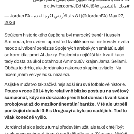
pic.twitter.com/JBdMXJt84x
#معك_يالنشمي
— Jordan FA - الاتحاد الأردني لكرة القدم (@JordanFA)
May 27,
2026
Strůjcem historického úspěchu byl marocký trenér Hussein
Ammouta, ten ovšem uprostřed kvalifikace na mistrovství světa
neodolal vábení peněz ze Spojených arabských emirátů a ujal
se kormidla tamní Al-Jaziry. Poslední a nejtěžší fázi kvalifikace
tedy dostal za úkol dotáhnout Ammoutův krajan Jamal Sellami.
Občas to drhlo, ale Jordánsko nakonec skupinu zvládlo. Na
ničem jiném ve výsledku nezáleží.
Asijské mužstvo tak zažívá nejsladší éru své fotbalové historie.
Pouze v roce 2014 bylo relativně blízko postupu na světový
šampionát, když se dokázalo přes 5 kol domácí kvalifikace
probojovat až do mezikontinentální baráže. V té ale utrpěli
ponižující debakl 0:5 s Uruguayí a bylo po nadějích. Teď to
však konečně vyšlo.
Jordánci si sice jedou turnaj především užít, ale také chtějí být
konkurenceschopní, čemuž podřídili přípravu. Zápasy s Nigérií,