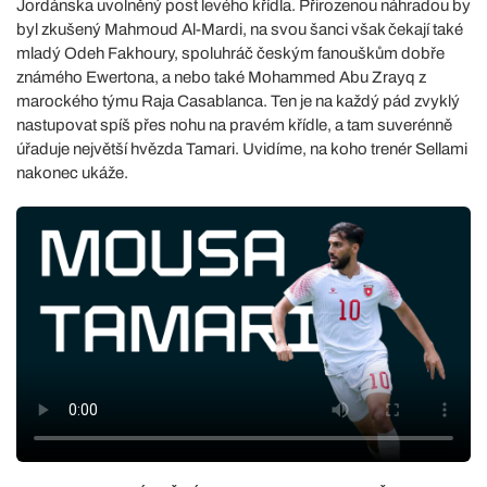
Jordánska uvolněný post levého křídla. Přirozenou náhradou by
byl zkušený Mahmoud Al-Mardi, na svou šanci však čekají také
mladý Odeh Fakhoury, spoluhráč českým fanouškům dobře
známého Ewertona, a nebo také Mohammed Abu Zrayq z
marockého týmu Raja Casablanca. Ten je na každý pád zvyklý
nastupovat spíš přes nohu na pravém křídle, a tam suverénně
úřaduje největší hvězda Tamari. Uvidíme, na koho trenér Sellami
nakonec ukáže.