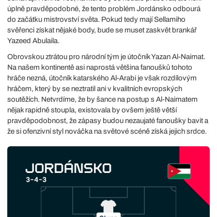
úplně pravděpodobné, že tento problém Jordánsko odbourá
do začátku mistrovství světa. Pokud tedy mají Sellamiho
svěřenci získat nějaké body, bude se muset zaskvět brankář
Yazeed Abulaila.
Obrovskou ztrátou pro národní tým je útočník Yazan Al-Naimat.
Na našem kontinentě asi naprostá většina fanoušků tohoto
hráče nezná, útočník katarského Al-Arabi je však rozdílovým
hráčem, který by se neztratil ani v kvalitních evropských
soutěžích. Netvrdíme, že by šance na postup s Al-Naimatem
nějak rapidně stoupla, existovala by ovšem ještě větší
pravděpodobnost, že zápasy budou nezaujaté fanoušky bavit a
že si ofenzivní styl nováčka na světové scéně získá jejich srdce.