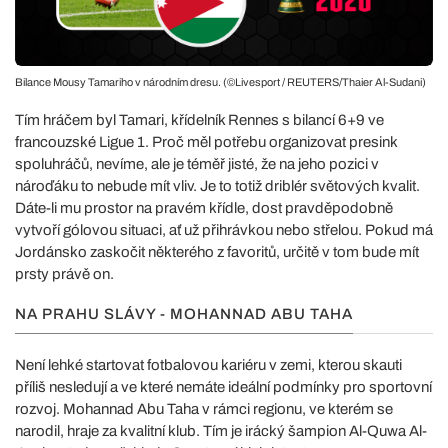
Bilance Mousy Tamariho v národním dresu. (©Livesport / REUTERS/Thaier Al-Sudani)
Tím hráčem byl Tamari, křídelník Rennes s bilancí 6+9 ve
francouzské Ligue 1. Proč měl potřebu organizovat presink
spoluhráčů, nevíme, ale je téměř jisté, že na jeho pozici v
nároďáku to nebude mít vliv. Je to totiž driblér světových kvalit.
Dáte-li mu prostor na pravém křídle, dost pravděpodobně
vytvoří gólovou situaci, ať už přihrávkou nebo střelou. Pokud má
Jordánsko zaskočit některého z favoritů, určitě v tom bude mít
prsty právě on.
NA PRAHU SLÁVY - MOHANNAD ABU TAHA
Není lehké startovat fotbalovou kariéru v zemi, kterou skauti
příliš nesledují a ve které nemáte ideální podmínky pro sportovní
rozvoj. Mohannad Abu Taha v rámci regionu, ve kterém se
narodil, hraje za kvalitní klub. Tím je irácký šampion Al-Quwa Al-