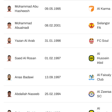
Mohammad Abu
09.05.1995
Al Karma
Hasheesh
Mohammad
Selangor
08.02.2001
Abualnadi
FA
Yazan Al Arab
31.01.1996
FC Soul
Al
Saed Al Rosan
01.02.1997
Hussein
Irbid
Al Faisaly
Anas Badawi
13.09.1997
Club
Al Zawraa
Abdallah Naseeb
25.02.1994
SC
Al