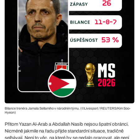
Bilance trenéra Jamala Sellamiho v národním týmu. (©Livesport / REUTERS/Kim Soo-
Hyeon)
Přitom Yazan Al-Arab a Abdallah Nasib nejsou špatní obránci.
Nicméně jakmile na řadu přijde standardní situace, tradičně
selhávají. Není to věc, na které by se nedalo pracovat, ale není