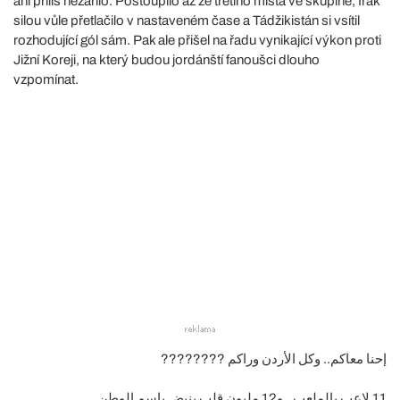
ani příliš nezářilo. Postoupilo až ze třetího místa ve skupině, Irák
silou vůle přetlačilo v nastaveném čase a Tádžikistán si vsítil
rozhodující gól sám. Pak ale přišel na řadu vynikající výkon proti
Jižní Koreji, na který budou jordánští fanoušci dlouho
vzpomínat.
إحنا معاكم.. وكل الأردن وراكم ????????
11 لاعب بالملعب.. و12 مليون قلب بنبض باسم الوطن