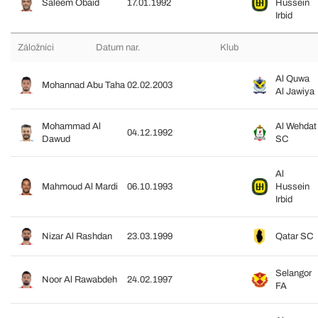
Saleem Obaid
17.01.1992
Hussein
Irbid
Záložníci
Datum nar.
Klub
Al Quwa
Mohannad Abu Taha
02.02.2003
Al Jawiya
Mohammad Al
Al Wehdat
04.12.1992
Dawud
SC
Al
Mahmoud Al Mardi
06.10.1993
Hussein
Irbid
Nizar Al Rashdan
23.03.1999
Qatar SC
Selangor
Noor Al Rawabdeh
24.02.1997
FA