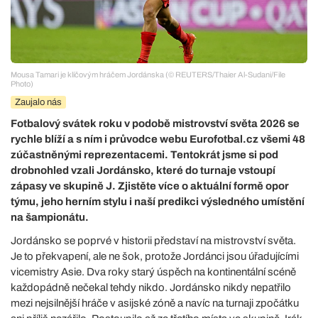
Mousa Tamari je klíčovým hráčem Jordánska (© REUTERS/Thaier Al-Sudani/File
Photo)
Zaujalo nás
Fotbalový svátek roku v podobě mistrovství světa 2026 se
rychle blíží a s ním i průvodce webu Eurofotbal.cz všemi 48
zúčastněnými reprezentacemi. Tentokrát jsme si pod
drobnohled vzali Jordánsko, které do turnaje vstoupí
zápasy ve skupině J. Zjistěte více o aktuální formě opor
týmu, jeho herním stylu i naší predikci výsledného umístění
na šampionátu.
Jordánsko se poprvé v historii představí na mistrovství světa.
Je to překvapení, ale ne šok, protože Jordánci jsou úřadujícími
vicemistry Asie. Dva roky starý úspěch na kontinentální scéně
každopádně nečekal tehdy nikdo. Jordánsko nikdy nepatřilo
mezi nejsilnější hráče v asijské zóně a navíc na turnaji zpočátku