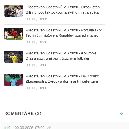
Představení účastníků MS 2026 - Uzbekistán:
Bílí vlci pod taktovkou italského mistra světa
09.06., 19:05
Představení účastníků MS 2026 - Portugalsko:
Techničtí mágové a Ronaldův poslední tanec
09.06., 15:30
Představení účastníků MS 2026 - Kolumbie:
Díaz a spol. umí bavit útočným fotbalem
09.06., 13:00
Představení účastníků MS 2026 - DR Kongo:
Zkušenosti z Evropy a dominantní defenziva
09.06., 10:00
KOMENTÁŘE (3)
oli9
09.06.2026
07:09