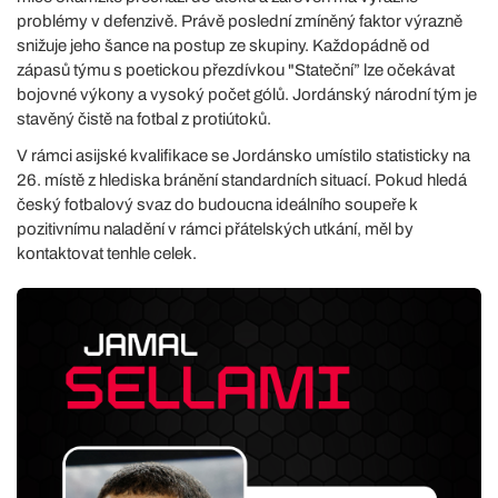
problémy v defenzivě. Právě poslední zmíněný faktor výrazně
snižuje jeho šance na postup ze skupiny. Každopádně od
zápasů týmu s poetickou přezdívkou "Stateční” lze očekávat
bojovné výkony a vysoký počet gólů. Jordánský národní tým je
stavěný čistě na fotbal z protiútoků.
V rámci asijské kvalifikace se Jordánsko umístilo statisticky na
26. místě z hlediska bránění standardních situací. Pokud hledá
český fotbalový svaz do budoucna ideálního soupeře k
pozitivnímu naladění v rámci přátelských utkání, měl by
kontaktovat tenhle celek.