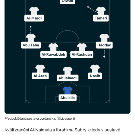
Předpokládaná sestava Jordánska. (©Livesport)
Kvůli zranění Al-Naimata a Ibrahima Sabry je tedy v sestavě