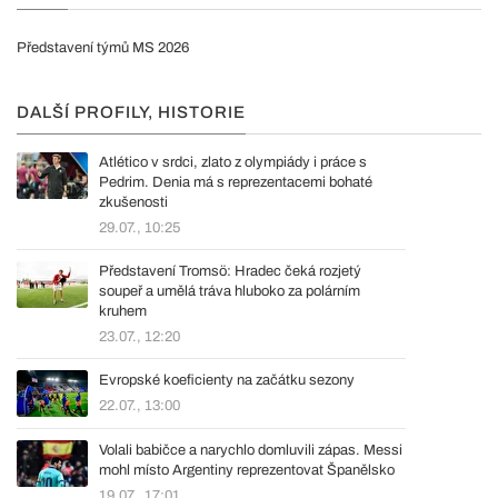
Představení týmů MS 2026
DALŠÍ PROFILY, HISTORIE
Atlético v srdci, zlato z olympiády i práce s
Pedrim. Denia má s reprezentacemi bohaté
zkušenosti
29.07., 10:25
Představení Tromsö: Hradec čeká rozjetý
soupeř a umělá tráva hluboko za polárním
kruhem
23.07., 12:20
Evropské koeficienty na začátku sezony
22.07., 13:00
Volali babičce a narychlo domluvili zápas. Messi
mohl místo Argentiny reprezentovat Španělsko
19.07., 17:01