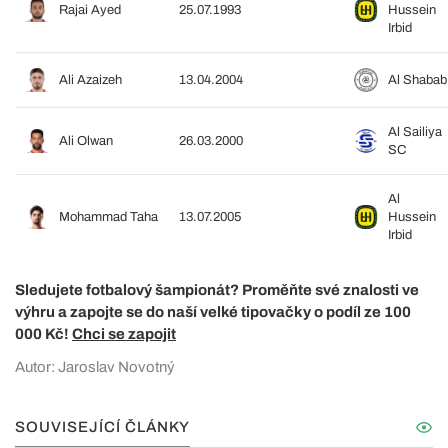
Rajai Ayed
25.07.1993
Hussein
Irbid
Ali Azaizeh
13.04.2004
Al Shabab
Al Sailiya
Ali Olwan
26.03.2000
SC
Al
Mohammad Taha
13.07.2005
Hussein
Irbid
Sledujete fotbalový šampionát? Proměňte své znalosti ve
výhru a zapojte se do naší velké tipovačky o podíl ze 100
000 Kč!
Chci se zapojit
Autor: Jaroslav Novotný
SOUVISEJÍCÍ ČLÁNKY