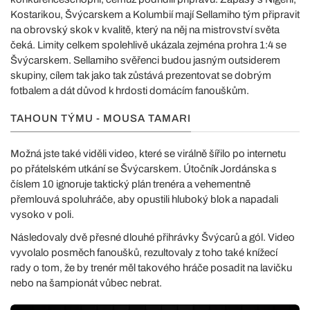
Kostarikou, Švýcarskem a Kolumbií mají Sellamiho tým připravit
na obrovský skok v kvalitě, který na něj na mistrovství světa
čeká. Limity celkem spolehlivě ukázala zejména prohra 1:4 se
Švýcarskem. Sellamiho svěřenci budou jasným outsiderem
skupiny, cílem tak jako tak zůstává prezentovat se dobrým
fotbalem a dát důvod k hrdosti domácím fanouškům.
TAHOUN TÝMU - MOUSA TAMARI
Možná jste také viděli video, které se virálně šířilo po internetu
po přátelském utkání se Švýcarskem. Útočník Jordánska s
číslem 10 ignoruje taktický plán trenéra a vehementně
přemlouvá spoluhráče, aby opustili hluboký blok a napadali
vysoko v poli.
Následovaly dvě přesné dlouhé přihrávky Švýcarů a gól. Video
vyvolalo posměch fanoušků, rezultovaly z toho také knížecí
rady o tom, že by trenér měl takového hráče posadit na lavičku
nebo na šampionát vůbec nebrat.