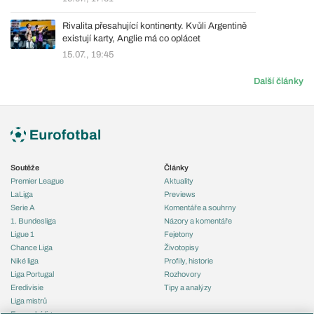
Rivalita přesahující kontinenty. Kvůli Argentině
existují karty, Anglie má co oplácet
15.07., 19:45
Další články
Soutěže
Články
Premier League
Aktuality
LaLiga
Previews
Serie A
Komentáře a souhrny
1. Bundesliga
Názory a komentáře
Ligue 1
Fejetony
Chance Liga
Životopisy
Niké liga
Profily, historie
Liga Portugal
Rozhovory
Eredivisie
Tipy a analýzy
Liga mistrů
Evropská liga