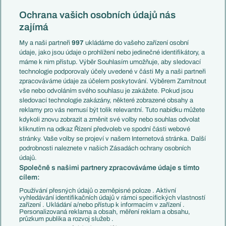
Reprezentace
Konferenční liga
Česko
Ochrana vašich osobních údajů nás
Mistrovství světa
Slovensko
zajímá
Liga národů
Anglie
Francie
My a naši partneři
997
ukládáme do vašeho zařízení osobní
Témata
Itálie
údaje, jako jsou údaje o prohlížení nebo jedinečné identifikátory, a
Představení týmů MS
Německo
máme k nim přístup. Výběr Souhlasím umožňuje, aby sledovací
EuroSkauting
Španělsko
technologie podporovaly účely uvedené v části My a naši partneři
PL v kostce
Argentina
zpracováváme údaje za účelem poskytování. Výběrem Zamítnout
Evropské koeficienty
Brazílie
vše nebo odvoláním svého souhlasu je zakážete. Pokud jsou
Přestupy
sledovací technologie zakázány, některé zobrazené obsahy a
Přestupové spekulace
reklamy pro vás nemusí být tolik relevantní. Tuto nabídku můžete
Přestupy
Zranění
kdykoli znovu zobrazit a změnit své volby nebo souhlas odvolat
Zápasy
kliknutím na odkaz Řízení předvoleb ve spodní části webové
Livescore
stránky. Vaše volby se projeví v našem Internetová stránka. Další
Kluby
Tipovací soutěž
podrobnosti naleznete v našich Zásadách ochrany osobních
Arsenal FC
Fotbal TV
údajů.
Chelsea FC
Společně s našimi partnery zpracováváme údaje s tímto
Manchester United
cílem:
AC Milán
Juventus FC
Používání přesných údajů o zeměpisné poloze . Aktivní
Bayern Mnichov
vyhledávání identifikačních údajů v rámci specifických vlastností
zařízení . Ukládání a/nebo přístup k informacím v zařízení .
FC Barcelona
Personalizovaná reklama a obsah, měření reklam a obsahu,
Real Madrid
průzkum publika a rozvoj služeb .