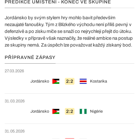
PREDIKCE UMÍSTĚNÍ - KONEC VE SKUPINĚ
Jordánsko by svým stylem hry mohlo bavit především
nezaujaté fanoušky. Tým z Blízkého východu není příliš pevný v
defenzivě a po zisku míče se snaží co nejrychleji přejít do útoku.
Výsledky v přípravě však naznačily, že reálné ambice na postup
ze skupiny nemá. Za úspěch lze považovat každý získaný bod.
PŘÍPRAVNÉ ZÁPASY
27.03.2026
2:2
Jordánsko
Kostarika
31.03.2026
2:2
Jordánsko
Nigérie
31.05.2026