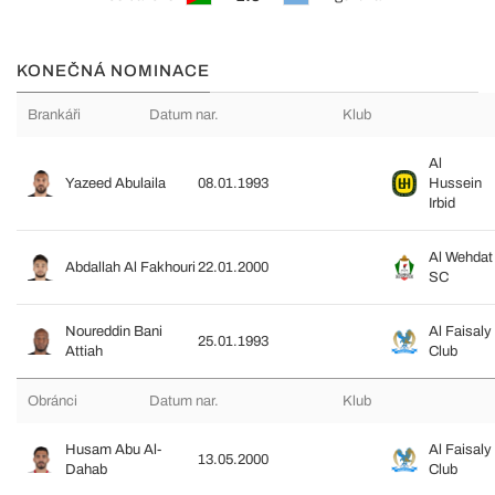
KONEČNÁ NOMINACE
Brankáři
Datum nar.
Klub
Al
Yazeed Abulaila
08.01.1993
Hussein
Irbid
Al Wehdat
Abdallah Al Fakhouri
22.01.2000
SC
Noureddin Bani
Al Faisaly
25.01.1993
Attiah
Club
Obránci
Datum nar.
Klub
Husam Abu Al-
Al Faisaly
13.05.2000
Dahab
Club