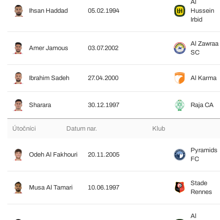
Al
Ihsan Haddad
05.02.1994
Hussein
Irbid
Al Zawraa
Amer Jamous
03.07.2002
SC
Ibrahim Sadeh
27.04.2000
Al Karma
Sharara
30.12.1997
Raja CA
Útočníci
Datum nar.
Klub
Pyramids
Odeh Al Fakhouri
20.11.2005
FC
Stade
Musa Al Tamari
10.06.1997
Rennes
Al