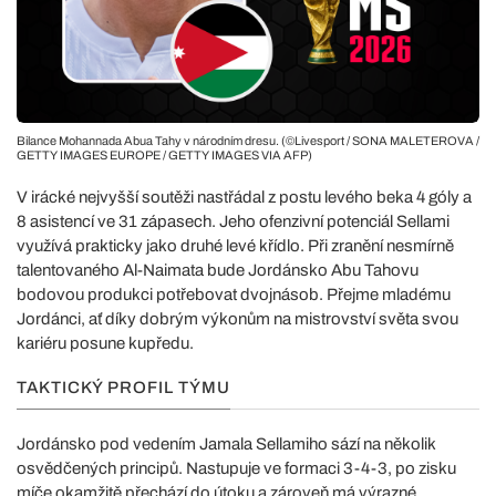
Bilance Mohannada Abua Tahy v národním dresu. (©Livesport / SONA MALETEROVA /
GETTY IMAGES EUROPE / GETTY IMAGES VIA AFP)
V irácké nejvyšší soutěži nastřádal z postu levého beka 4 góly a
8 asistencí ve 31 zápasech. Jeho ofenzivní potenciál Sellami
využívá prakticky jako druhé levé křídlo. Při zranění nesmírně
talentovaného Al-Naimata bude Jordánsko Abu Tahovu
bodovou produkci potřebovat dvojnásob. Přejme mladému
Jordánci, ať díky dobrým výkonům na mistrovství světa svou
kariéru posune kupředu.
TAKTICKÝ PROFIL TÝMU
Jordánsko pod vedením Jamala Sellamiho sází na několik
osvědčených principů. Nastupuje ve formaci 3-4-3, po zisku
míče okamžitě přechází do útoku a zároveň má výrazné