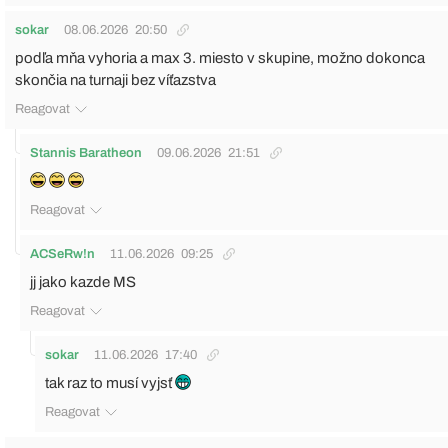
sokar
08.06.2026
20:50
podľa mňa vyhoria a max 3. miesto v skupine, možno dokonca
skončia na turnaji bez víťazstva
Reagovat
Stannis Baratheon
09.06.2026
21:51
Reagovat
ACSeRw!n
11.06.2026
09:25
jj jako kazde MS
Reagovat
sokar
11.06.2026
17:40
tak raz to musí vyjsť
Reagovat