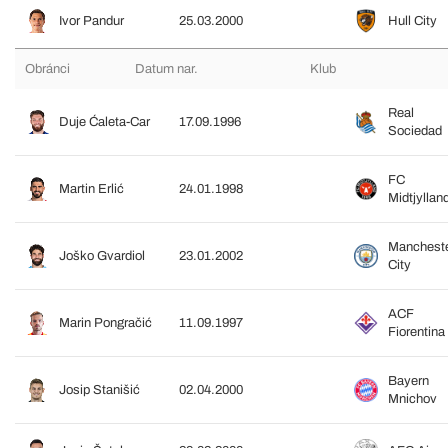
Ivor Pandur
25.03.2000
Hull City
Obránci
Datum nar.
Klub
Real
Duje Ćaleta-Car
17.09.1996
Sociedad
FC
Martin Erlić
24.01.1998
Midtjyllan
Manchest
Joško Gvardiol
23.01.2002
City
ACF
Marin Pongračić
11.09.1997
Fiorentina
Bayern
Josip Stanišić
02.04.2000
Mnichov