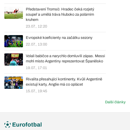
Představení Tromsö: Hradec čeká rozjetý
soupeř a umělá tráva hluboko za polárním
kruhem
23.07., 12:20
Evropské koeficienty na začátku sezony
22.07., 13:00
Volali babičce a narychlo domluvili zápas. Messi
mohl místo Argentiny reprezentovat Španělsko
19.07., 17:01
Rivalita přesahující kontinenty. Kvůli Argentině
existují karty, Anglie má co oplácet
15.07., 19:45
Další články