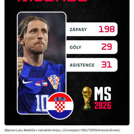
Bilance Luky Modriče v národním dresu. (©Livesport / REUTERS/Antonio Bronic)