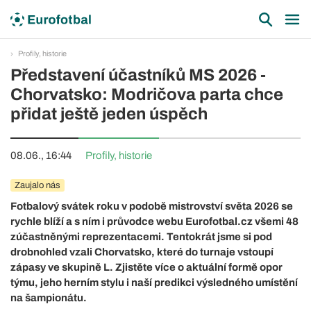
Profily, historie
Představení účastníků MS 2026 -
Chorvatsko: Modričova parta chce
přidat ještě jeden úspěch
08.06., 16:44
Profily, historie
Zaujalo nás
Fotbalový svátek roku v podobě mistrovství světa 2026 se
rychle blíží a s ním i průvodce webu Eurofotbal.cz všemi 48
zúčastněnými reprezentacemi. Tentokrát jsme si pod
drobnohled vzali Chorvatsko, které do turnaje vstoupí
zápasy ve skupině L. Zjistěte více o aktuální formě opor
týmu, jeho herním stylu i naší predikci výsledného umístění
na šampionátu.