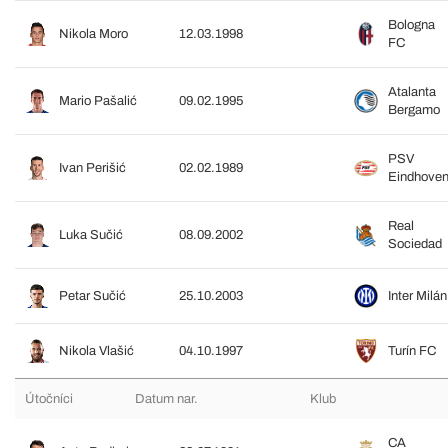
Bologna
Nikola Moro
12.03.1998
FC
Atalanta
Mario Pašalić
09.02.1995
Bergamo
PSV
Ivan Perišić
02.02.1989
Eindhove
Real
Luka Sučić
08.09.2002
Sociedad
Petar Sučić
25.10.2003
Inter Milán
Nikola Vlašić
04.10.1997
Turín FC
Útočníci
Datum nar.
Klub
CA