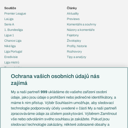
Soutěže
Články
Premier League
Aktuality
LaLiga
Previews
Serie A
Komentáře a souhrny
1. Bundesliga
Názory a komentáře
Ligue 1
Fejetony
Chance Liga
Životopisy
Niké liga
Profily, historie
Liga Portugal
Rozhovory
Eredivisie
Tipy a analýzy
Liga mistrů
Evropská liga
Reprezentace
Konferenční liga
Česko
Ochrana vašich osobních údajů nás
Mistrovství světa
Slovensko
zajímá
Liga národů
Anglie
Francie
My a naši partneři
999
ukládáme do vašeho zařízení osobní
Témata
Itálie
údaje, jako jsou údaje o prohlížení nebo jedinečné identifikátory, a
Představení týmů MS
Německo
máme k nim přístup. Výběr Souhlasím umožňuje, aby sledovací
EuroSkauting
Španělsko
technologie podporovaly účely uvedené v části My a naši partneři
PL v kostce
Argentina
zpracováváme údaje za účelem poskytování. Výběrem Zamítnout
Evropské koeficienty
Brazílie
vše nebo odvoláním svého souhlasu je zakážete. Pokud jsou
Přestupy
sledovací technologie zakázány, některé zobrazené obsahy a