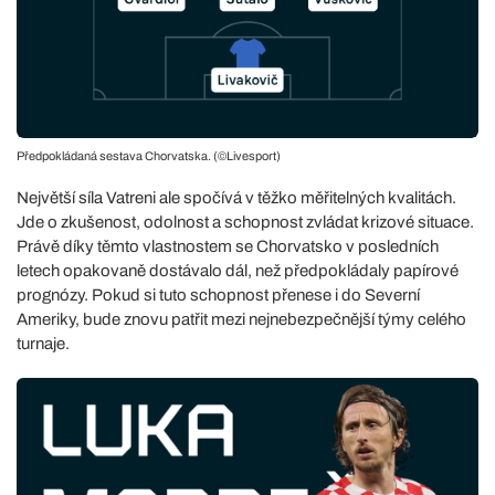
Předpokládaná sestava Chorvatska. (©Livesport)
Největší síla Vatreni ale spočívá v těžko měřitelných kvalitách.
Jde o zkušenost, odolnost a schopnost zvládat krizové situace.
Právě díky těmto vlastnostem se Chorvatsko v posledních
letech opakovaně dostávalo dál, než předpokládaly papírové
prognózy. Pokud si tuto schopnost přenese i do Severní
Ameriky, bude znovu patřit mezi nejnebezpečnější týmy celého
turnaje.