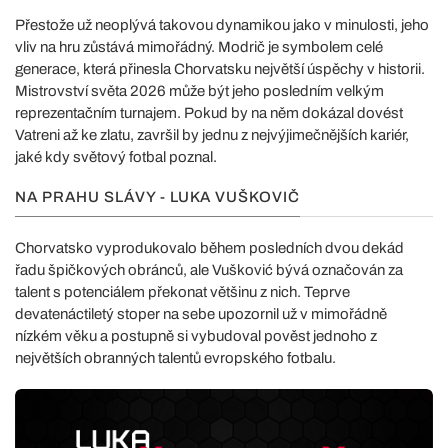
Přestože už neoplývá takovou dynamikou jako v minulosti, jeho
vliv na hru zůstává mimořádný. Modrič je symbolem celé
generace, která přinesla Chorvatsku největší úspěchy v historii.
Mistrovství světa 2026 může být jeho posledním velkým
reprezentačním turnajem. Pokud by na něm dokázal dovést
Vatreni až ke zlatu, završil by jednu z nejvýjimečnějších kariér,
jaké kdy světový fotbal poznal.
NA PRAHU SLÁVY - LUKA VUŠKOVIČ
Chorvatsko vyprodukovalo během posledních dvou dekád
řadu špičkových obránců, ale Vušković bývá označován za
talent s potenciálem překonat většinu z nich. Teprve
devatenáctiletý stoper na sebe upozornil už v mimořádně
nízkém věku a postupně si vybudoval pověst jednoho z
největších obranných talentů evropského fotbalu.