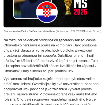
Bilance trenéra Zlatka Daliče v národním týmu. (©Livesport / REUTERS/Antonio Bronic)
Na rozdíl od některých předchozích generací však současné
Chorvatsko není závislé pouze na kombinaci. Dalič postupně
přidal větší důraz na rychlé přechody do útoku a využívání
prostoru za obrannou linií soupeře. Důležitou roli v tom hrají
především křídelní hráči a ofenzivně ladění krajní obránci. Tuto
sílu naplno poznali čeští hráči během kvalifikačního zápasuf v
Chorvatsku, kdy silnému soupeři podlehli 0:5.
Významnou roli hrají také krajní obránci a pohyb ofenzivních
hráčů mezi liniemi. Gvardiol je díky své univerzálnosti schopen
podporovat útok podobně jako záložník a vytvářet početní
převahu na levé straně. V tříčlenné obraně však může být jeho
role jiná. Chorvaté se zároveň nespoléhají na jediného tvůrce
hry, ale rozkládají kreativitu mezi více hráčů, což soupeřům