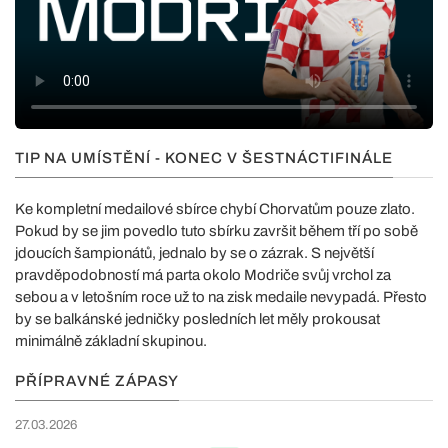
TIP NA UMÍSTĚNÍ - KONEC V ŠESTNÁCTIFINÁLE
Ke kompletní medailové sbírce chybí Chorvatům pouze zlato.
Pokud by se jim povedlo tuto sbírku završit během tří po sobě
jdoucích šampionátů, jednalo by se o zázrak. S největší
pravděpodobností má parta okolo Modriče svůj vrchol za
sebou a v letošním roce už to na zisk medaile nevypadá. Přesto
by se balkánské jedničky posledních let měly prokousat
minimálně základní skupinou.
PŘÍPRAVNÉ ZÁPASY
27.03.2026