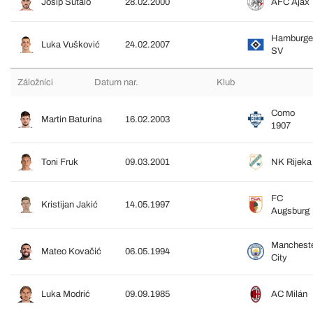
Josip Šutalo
28.02.2000
AFC Ajax
Hamburge
Luka Vušković
24.02.2007
SV
Záložníci
Datum nar.
Klub
Como
Martin Baturina
16.02.2003
1907
Toni Fruk
09.03.2001
NK Rijeka
FC
Kristijan Jakić
14.05.1997
Augsburg
Manchest
Mateo Kovačić
06.05.1994
City
Luka Modrić
09.09.1985
AC Milán