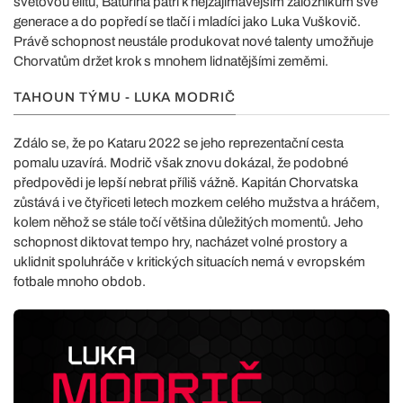
světovou elitu, Baturina patří k nejzajímavějším záložníkům své
generace a do popředí se tlačí i mladíci jako Luka Vuškovič.
Právě schopnost neustále produkovat nové talenty umožňuje
Chorvatům držet krok s mnohem lidnatějšími zeměmi.
TAHOUN TÝMU - LUKA MODRIČ
Zdálo se, že po Kataru 2022 se jeho reprezentační cesta
pomalu uzavírá. Modrič však znovu dokázal, že podobné
předpovědi je lepší nebrat příliš vážně. Kapitán Chorvatska
zůstává i ve čtyřiceti letech mozkem celého mužstva a hráčem,
kolem něhož se stále točí většina důležitých momentů. Jeho
schopnost diktovat tempo hry, nacházet volné prostory a
uklidnit spoluhráče v kritických situacích nemá v evropském
fotbale mnoho obdob.