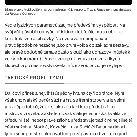
Bilance Luky Vuškoviče v národním dresu. (©Livesport / Travis Register-Imagn Images
via Reuters Connect)
Vedle fyzických parametrů zaujme především vyspělostí. Na
svůj věk působí neobyčejně klidně, dobře čte hru a nebojí se
konstruktivní rozehrávky. Na světovém šampionátu
pravděpodobně nezačne jako první volba do základní sestavy,
ale právě podobné turnaje často slouží jako odrazový můstek k
velkým kariérám. O Vuškoviče je už nyní zájem ve velkých
klubech a po mistrovství světa může svou pozici jen vylepšit.
TAKTICKÝ PROFIL TÝMU
Daličovi přinesla největší úspěchy hra na čtyři obránce. Nyní
však chorvatský trenér sází na hru se třemi stopery a je velmi
pravděpodobné, že se s takovou taktikou představí i na
mistrovství světa. Základem však stále je technická kvalita ve
středu hřiště, neboť právě záloha představuje tradičně nejsilnější
část mužstva. Modrič, Kovačič, Luka Sučič či Baturina dávají
týmu schopnost kontrolovat tempo zápasu a udržet míč i pod