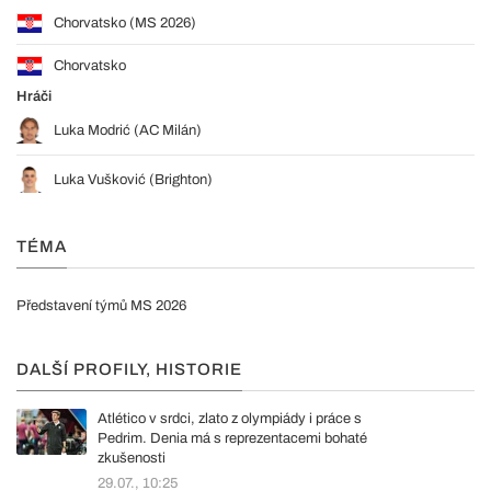
Chorvatsko (MS 2026)
Chorvatsko
Hráči
Luka Modrić (AC Milán)
Luka Vušković (Brighton)
TÉMA
Představení týmů MS 2026
DALŠÍ PROFILY, HISTORIE
Atlético v srdci, zlato z olympiády i práce s
Pedrim. Denia má s reprezentacemi bohaté
zkušenosti
29.07., 10:25