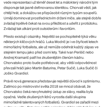
vede reprezentaci už téměř deset let a málokterý národní tým
disponuje tak jasně definovanou identitou. Chorvati vědí, jak
chtějí hrát, a dokážou se přizpůsobit různým typům soupeřů.
Umějí dominovat prostřednictvím držení míče, ale stejně dobře
zvládají trpělivě čekat na svou příležitost a udeřit z protiútoku.
Zvládají tak utkání proti outsiderům i favoritům.
Přesto existují i otazníky. Největší se pochopitelně týká věku
některých klíčových hráčů. Luka Modrič je i ve čtyřiceti letech
mimořádný fotbalista, ale už nemůže odehrát každý zápas ve
stejném tempu jako před osmi lety. Také Ivan Perišič nebo
Andrej Kramarič patří ke zkušenějším členům kádru.
Chorvatsko proto bude potřebovat, aby větší odpovědnost
převzali hráči jako Martin Baturina, Petar Sučič, Luka Sučič či
Joško Gvardiol.
Právě nová generace představuje největší důvod k optimismu.
Zatímco po mistrovství světa 2018 se mnozí obávali, že
Chorvatsko čeká nevyhnutelný ústup ze slávy, realita byla
opačná. Vedle zkušených lídrů vyrostla další skupina
mimořádně talentovaných fotbalistů. Gvardiol se zařadil mezi