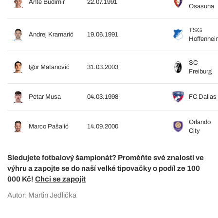
Ante Budimir
22.07.1991
Osasuna
TSG
Andrej Kramarić
19.06.1991
Hoffenhei
SC
Igor Matanović
31.03.2003
Freiburg
Petar Musa
04.03.1998
FC Dallas
Orlando
Marco Pašalić
14.09.2000
City
Sledujete fotbalový šampionát? Proměňte své znalosti ve
výhru a zapojte se do naší velké tipovačky o podíl ze 100
000 Kč!
Chci se zapojit
Autor: Martin Jedlička