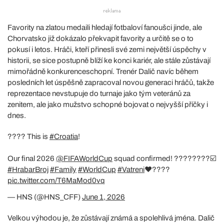
Favority na zlatou medaili hledají fotbaloví fanoušci jinde, ale
Chorvatsko již dokázalo překvapit favority a určitě se o to
pokusí i letos. Hráči, kteří přinesli své zemi největší úspěchy v
historii, se sice postupně blíží ke konci kariér, ale stále zůstávají
mimořádně konkurenceschopní. Trenér Dalič navíc během
posledních let úspěšně zapracoval novou generaci hráčů, takže
reprezentace nevstupuje do turnaje jako tým veteránů za
zenitem, ale jako mužstvo schopné bojovat o nejvyšší příčky i
dnes.
???? This is
#Croatia
!
Our final 2026
@FIFAWorldCup
squad confirmed! ????????☑️
#HrabarBroj
#Family
#WorldCup
#Vatreni
❤️‍????
pic.twitter.com/T6MaMod0vq
— HNS (@HNS_CFF)
June 1, 2026
Velkou výhodou je, že zůstávají známá a spolehlivá jména. Dalič