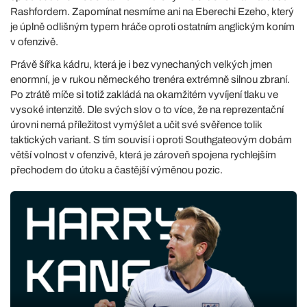
Rashfordem. Zapomínat nesmíme ani na Eberechi Ezeho, který
je úplně odlišným typem hráče oproti ostatním anglickým koním
v ofenzivě.
Právě šířka kádru, která je i bez vynechaných velkých jmen
enormní, je v rukou německého trenéra extrémně silnou zbraní.
Po ztrátě míče si totiž zakládá na okamžitém vyvíjení tlaku ve
vysoké intenzitě. Dle svých slov o to více, že na reprezentační
úrovni nemá příležitost vymýšlet a učit své svěřence tolik
taktických variant. S tím souvisí i oproti Southgateovým dobám
větší volnost v ofenzivě, která je zároveň spojena rychlejším
přechodem do útoku a častější výměnou pozic.