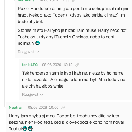
Maximm9
08.06.2026
10:33
Pozici Hendersona tam jsou podle me schopni zahrat i jini
hraci. Nekdo jako Foden (i kdyby jako stridajici hrac) jim
bude chybet.
Stones misto Harryho je bizar. Tam musel Harry neco rict
Tuchelovi ,kdyz byl Tuchel v Chelsea, nebo to neni
normalni
Reagovat
fenixLFC
08.06.2026
12:12
Tsk henderson tam je kvoli kabine, nie ze by ho herne
nikto nezastal. Ale maguire tam mal byt. Mne teda viac
ale chyba gibbs white
Reagovat
Neutron
08.06.2026
10:00
Harry tam chyba aj mne. Foden bol trochu neviditelny tuto
sezonu, nie? Hoci teda ked si clovek pozrie koho nominoval
Tuchel