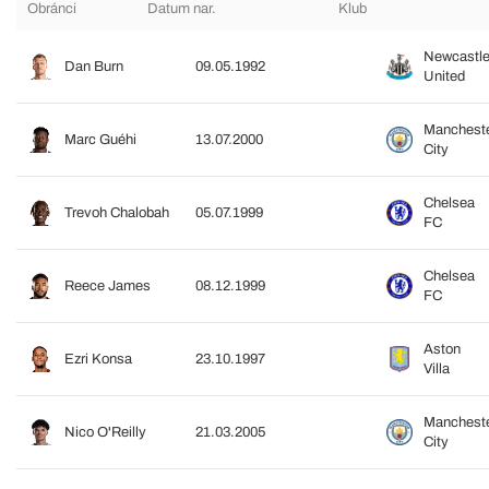
Obránci
Datum nar.
Klub
Newcastl
Dan Burn
09.05.1992
United
Manchest
Marc Guéhi
13.07.2000
City
Chelsea
Trevoh Chalobah
05.07.1999
FC
Chelsea
Reece James
08.12.1999
FC
Aston
Ezri Konsa
23.10.1997
Villa
Manchest
Nico O'Reilly
21.03.2005
City