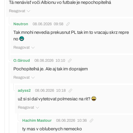
Tá nenávisť voči Albionu vo futbale je nepochopiteľná
Reagovat
Neutron
08.06.2026
09:58
Tak mnohi nevedia prekusnut PL tak im to vracaju skrz repre
no
Reagovat
O.Giroud
08.06.2026
10:10
Pochopiteľná je. Ale aj tak im doprajem
Reagovat
adyss2
08.06.2026
10:18
už si si dal vytetovat polmesiac na rit?
Reagovat
Hachim Mastour
08.06.2026
10:36
ty mas v oblubenych nemecko