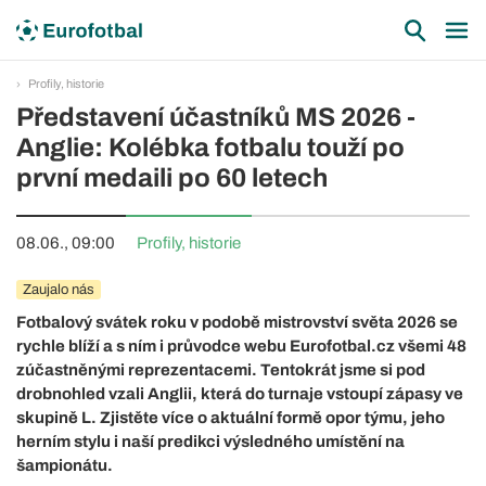
Profily, historie
Představení účastníků MS 2026 -
Anglie: Kolébka fotbalu touží po
první medaili po 60 letech
08.06., 09:00
Profily, historie
Zaujalo nás
Fotbalový svátek roku v podobě mistrovství světa 2026 se
rychle blíží a s ním i průvodce webu Eurofotbal.cz všemi 48
zúčastněnými reprezentacemi. Tentokrát jsme si pod
drobnohled vzali Anglii, která do turnaje vstoupí zápasy ve
skupině L. Zjistěte více o aktuální formě opor týmu, jeho
herním stylu i naší predikci výsledného umístění na
šampionátu.