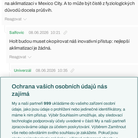
na aklimatizaci v Mexico City. A to může být čistě z fyziologických
důvodů docela průšvih.
Reagovat
Salfovic
08.06.2026
10:21
Holt budou muset okopírovat náš inovativní přístup: nejlepší
aklimatizací je žádná.
Reagovat
Univerzál
08.06.2026
10:35
Proč inovativní? Z hlediska programu turnaje je ten náš
Ochrana vašich osobních údajů nás
přístup nejlogičtější a prakticky i jediný možný.
zajímá
Reagovat
My a naši partneři
999
ukládáme do vašeho zařízení osobní
cink
08.06.2026
10:39
údaje, jako jsou údaje o prohlížení nebo jedinečné identifikátory, a
máme k nim přístup. Výběr Souhlasím umožňuje, aby sledovací
technologie podporovaly účely uvedené v části My a naši partneři
Reagovat
zpracováváme údaje za účelem poskytování. Výběrem Zamítnout
vše nebo odvoláním svého souhlasu je zakážete. Pokud jsou