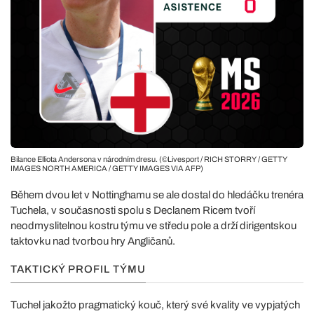
Bilance Elliota Andersona v národním dresu. (©Livesport / RICH STORRY / GETTY
IMAGES NORTH AMERICA / GETTY IMAGES VIA AFP)
Během dvou let v Nottinghamu se ale dostal do hledáčku trenéra
Tuchela, v současnosti spolu s Declanem Ricem tvoří
neodmyslitelnou kostru týmu ve středu pole a drží dirigentskou
taktovku nad tvorbou hry Angličanů.
TAKTICKÝ PROFIL TÝMU
Tuchel jakožto pragmatický kouč, který své kvality ve vypjatých