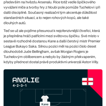
především na hvězdu Arsenalu. Rice totiž vedle špičkového
vyvážení míče a tvorby hry z hloubi pole pomůže Tuchelovi i při
další disciplíně. Současný realizační tým akcentuje důležitost
standardních situací, a to nejen rohových kopů, ale také
dlouhých autů.
Teď se už ale pojďme přesunout k nejofenzivnější čtveřici, která
je přeplněna hráči patřícími mezi světovou špičku. Své místo v
sestavě rozhodně dostanou Kane a další čerstvý mistr Premier
League Bukayo Saka. Silnou pozici měl na pozici číslo deset
dlouhodobě Jude Bellingham, avšak Morgan Rogers je
Tuchelovým oblíbencem a nebylo by žádným překvapením,
kdyby přednost dostal právě produktivní univerzál Aston Villy.