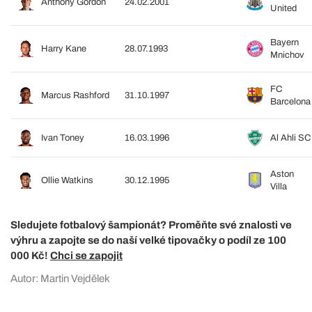
Anthony Gordon
24.02.2001
United
Bayern
Harry Kane
28.07.1993
Mnichov
FC
Marcus Rashford
31.10.1997
Barcelona
Ivan Toney
16.03.1996
Al Ahli SC
Aston
Ollie Watkins
30.12.1995
Villa
Sledujete fotbalový šampionát? Proměňte své znalosti ve
výhru a zapojte se do naší velké tipovačky o podíl ze 100
000 Kč!
Chci se zapojit
Autor: Martin Vejdělek