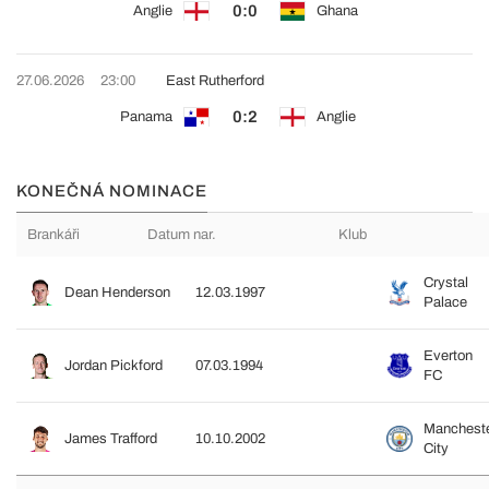
0:0
Anglie
Ghana
27.06.2026
23:00
East Rutherford
0:2
Panama
Anglie
KONEČNÁ NOMINACE
Brankáři
Datum nar.
Klub
Crystal
Dean Henderson
12.03.1997
Palace
Everton
Jordan Pickford
07.03.1994
FC
Manchest
James Trafford
10.10.2002
City