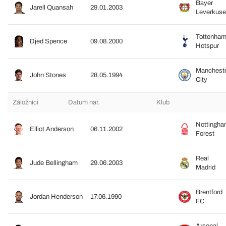
Bayer
Jarell Quansah
29.01.2003
Leverkus
Tottenha
Djed Spence
09.08.2000
Hotspur
Manchest
John Stones
28.05.1994
City
Záložníci
Datum nar.
Klub
Nottingh
Elliot Anderson
06.11.2002
Forest
Real
Jude Bellingham
29.06.2003
Madrid
Brentford
Jordan Henderson
17.06.1990
FC