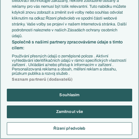
sledovací technologie zakázány, některé zobrazené obsahy a
Cotton
08.06.2026
10:26
reklamy pro vás nemusí být tolik relevantní. Tuto nabídku můžete
Konec na Norsku v šestnáctifinále
kdykoli znovu zobrazit a změnit své volby nebo souhlas odvolat
kliknutím na odkaz Řízení předvoleb ve spodní části webové
Reagovat
stránky. Vaše volby se projeví v našem Internetová stránka. Další
podrobnosti naleznete v našich Zásadách ochrany osobních
Benfica
08.06.2026
20:06
údajů.
Společně s našimi partnery zpracováváme údaje s tímto
cílem:
Reagovat
Používání přesných údajů o zeměpisné poloze . Aktivní
vyhledávání identifikačních údajů v rámci specifických vlastností
oli9
08.06.2026
11:44
zařízení . Ukládání a/nebo přístup k informacím v zařízení .
Personalizovaná reklama a obsah, měření reklam a obsahu,
Skupina 4 body , v play off rychly konec
průzkum publika a rozvoj služeb .
Seznam partnerů (dodavatelů)
Reagovat
Souhlasím
BANIKOVEC 167
08.06.2026
16:03
Zamítnout vše
Reagovat
ACSeRw!n
08.06.2026
12:53
Řízení předvoleb
v druhym kole play off je sekne na penalty Mexiko