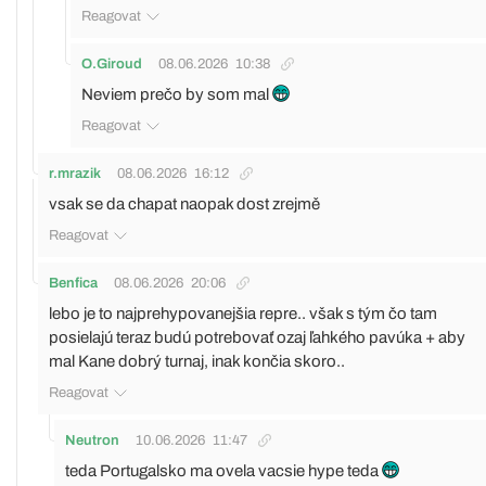
Reagovat
O.Giroud
08.06.2026
10:38
Neviem prečo by som mal
Reagovat
r.mrazik
08.06.2026
16:12
vsak se da chapat naopak dost zrejmě
Reagovat
Benfica
08.06.2026
20:06
lebo je to najprehypovanejšia repre.. však s tým čo tam
posielajú teraz budú potrebovať ozaj ľahkého pavúka + aby
mal Kane dobrý turnaj, inak končia skoro..
Reagovat
Neutron
10.06.2026
11:47
teda Portugalsko ma ovela vacsie hype teda