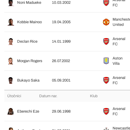
Arsenal
Noni Madueke
10.03.2002
FC
Manchest
Kobbie Mainoo
19.04.2005
United
Arsenal
Declan Rice
14.01.1999
FC
Aston
Morgan Rogers
26.07.2002
Villa
Arsenal
Bukayo Saka
05.09.2001
FC
Útočníci
Datum nar.
Klub
Arsenal
Eberechi Eze
29.06.1998
FC
Newcastl