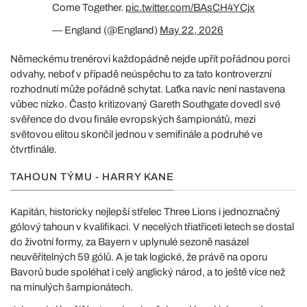
Come Together.
pic.twitter.com/BAsCH4YCjx
— England (@England)
May 22, 2026
Německému trenérovi každopádně nejde upřít pořádnou porci
odvahy, neboť v případě neúspěchu to za tato kontroverzní
rozhodnutí může pořádně schytat. Laťka navíc není nastavena
vůbec nízko. Často kritizovaný Gareth Southgate dovedl své
svěřence do dvou finále evropských šampionátů, mezi
světovou elitou skončil jednou v semifinále a podruhé ve
čtvrtfinále.
TAHOUN TÝMU - HARRY KANE
Kapitán, historicky nejlepší střelec Three Lions i jednoznačný
gólový tahoun v kvalifikaci. V necelých třiatřiceti letech se dostal
do životní formy, za Bayern v uplynulé sezoně nasázel
neuvěřitelných 59 gólů. A je tak logické, že právě na oporu
Bavorů bude spoléhat i celý anglický národ, a to ještě více než
na minulých šampionátech.