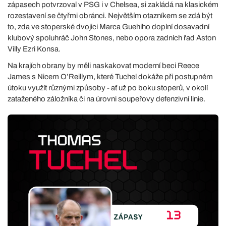
zápasech potvrzoval v PSG i v Chelsea, si zakládá na klasickém
rozestavení se čtyřmi obránci. Největším otazníkem se zdá být
to, zda ve stoperské dvojici Marca Guehiho doplní dosavadní
klubový spoluhráč John Stones, nebo opora zadních řad Aston
Villy Ezri Konsa.
Na krajích obrany by měli naskakovat moderní beci Reece
James s Nicem O’Reillym, které Tuchel dokáže při postupném
útoku využít různými způsoby - ať už po boku stoperů, v okolí
zataženého záložníka či na úrovni soupeřovy defenzivní linie.