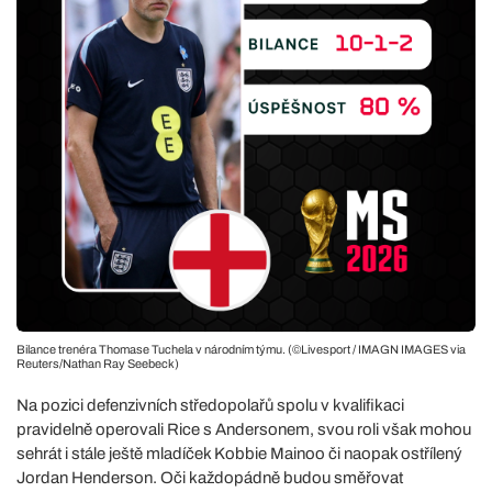
Bilance trenéra Thomase Tuchela v národním týmu. (©Livesport / IMAGN IMAGES via
Reuters/Nathan Ray Seebeck)
Na pozici defenzivních středopolařů spolu v kvalifikaci
pravidelně operovali Rice s Andersonem, svou roli však mohou
sehrát i stále ještě mladíček Kobbie Mainoo či naopak ostřílený
Jordan Henderson. Oči každopádně budou směřovat