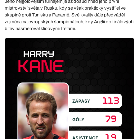
Jeho nejgólovějším turnajem je až dosud hned jeho první
mistrovství světa v Rusku, kdy se však prakticky vystřílel ve
skupině proti Tunisku a Panamě. Své kvality dále předváděl
zejména na evropských šampionátech, kdy Anglii do finálových
bitev nasměroval klíčovými trefami.