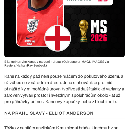
Bilance Harryho Kanea v národním dresu. (©Livesport / IMAGN IMAGES via
Reuters/Nathan Ray Seebeck)
Kane na každý pád není pouze hráčem do pokutového území, a
už vůbec ne v národním dresu. Jeho stahování se pro míč
přináší díky mimořádné úrovni tvořivosti další taktické varianty a
zároveň vytváří prostor i hvězdným spoluhráčům okolo - ať už
pro přihrávky přímo z Kaneovy kopačky, nebo z hloubi pole.
NA PRAHU SLÁVY - ELLIOT ANDERSON
Těžko v nabitém anglickém týmu hledat hráče, kterému by se