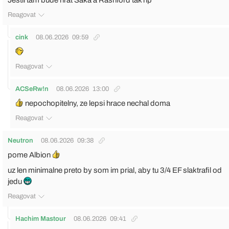
Jestli tam bude hrát Saka a Rashford tak rip
Reagovat
cink
08.06.2026
09:59
Reagovat
ACSeRw!n
08.06.2026
13:00
nepochopitelny, ze lepsi hrace nechal doma
Reagovat
Neutron
08.06.2026
09:38
pome Albion
uz len minimalne preto by som im prial, aby tu 3/4 EF slaktrafil od
jedu
Reagovat
Hachim Mastour
08.06.2026
09:41