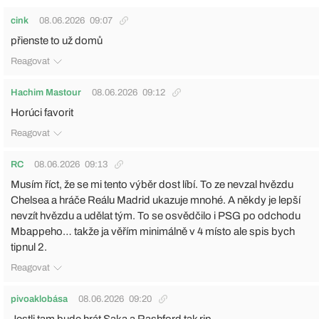
cink
08.06.2026
09:07
přienste to už domů
Reagovat
Hachim Mastour
08.06.2026
09:12
Horúci favorit
Reagovat
RC
08.06.2026
09:13
Musím říct, že se mi tento výběr dost líbí. To ze nevzal hvězdu
Chelsea a hráče Reálu Madrid ukazuje mnohé. A někdy je lepší
nevzít hvězdu a udělat tým. To se osvědčilo i PSG po odchodu
Mbappeho… takže ja věřím minimálně v 4 místo ale spis bych
tipnul 2.
Reagovat
pivoaklobása
08.06.2026
09:20