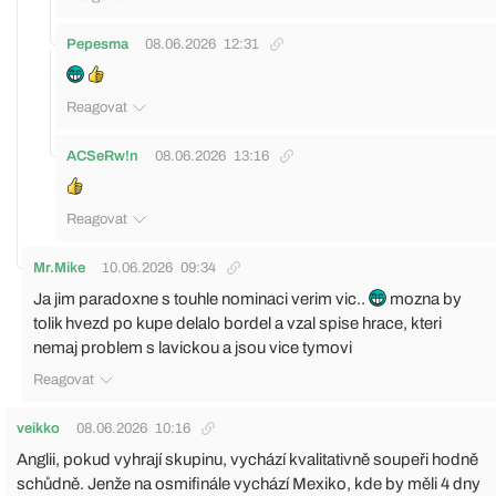
Pepesma
08.06.2026
12:31
Reagovat
ACSeRw!n
08.06.2026
13:16
Reagovat
Mr.Mike
10.06.2026
09:34
Ja jim paradoxne s touhle nominaci verim vic..
mozna by
tolik hvezd po kupe delalo bordel a vzal spise hrace, kteri
nemaj problem s lavickou a jsou vice tymovi
Reagovat
veikko
08.06.2026
10:16
Anglii, pokud vyhrají skupinu, vychází kvalitativně soupeři hodně
schůdně. Jenže na osmifinále vychází Mexiko, kde by měli 4 dny