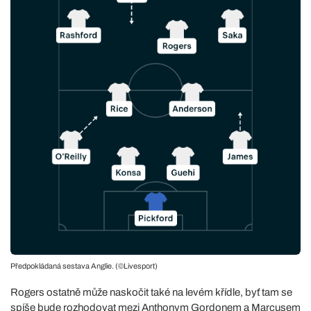
Předpokládaná sestava Anglie. (©Livesport)
Rogers ostatně může naskočit také na levém křídle, byť tam se
spíše bude rozhodovat mezi Anthonym Gordonem a Marcusem