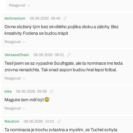
Reagovat
technecium
08.06.2026
09:46
Divne složený tým bez skvělého pojitka útoku a zálohy. Bez
kreativity Fodena se budou trápit
Reagovat
VersaceChain
08.06.2026
09:51
Tesil jsem se az vypadne Southgate, ale ta nominace me teda
zrovna nenadchla. Tak snad aspon budou hrat lepsi fotbal.
Reagovat
icka
08.06.2026
09:58
Maguire tam měl být
Reagovat
Neutron
08.06.2026
10:01
Ta nominacia je trochu zvlastna a myslim, ze Tuchel schyta