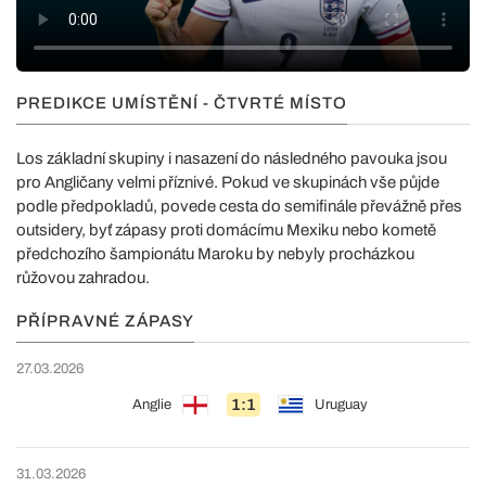
PREDIKCE UMÍSTĚNÍ - ČTVRTÉ MÍSTO
Los základní skupiny i nasazení do následného pavouka jsou
pro Angličany velmi příznivé. Pokud ve skupinách vše půjde
podle předpokladů, povede cesta do semifinále převážně přes
outsidery, byť zápasy proti domácímu Mexiku nebo kometě
předchozího šampionátu Maroku by nebyly procházkou
růžovou zahradou.
PŘÍPRAVNÉ ZÁPASY
27.03.2026
1:1
Anglie
Uruguay
31.03.2026