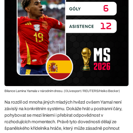
Bilance Lamina Yamala v národním dresu. (©Livesport / REUTERS/Heiko Becker)
Na rozdíl od mnoha jiných mladých hvězd ovšem Yamal není
závislý na konkrétním systému. Dokáže hrát u postranní čáry,
pohybovat se mezi liniemi i přebírat odpovědnost v
rozhodujících momentech. Právě tyto dovednosti dělají ze
španělského křídelníka hráče, který může zásadně pohnout