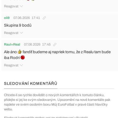
Reagovat
oli9
07.06.2026
17:41
Skupina 9 bodů
Reagovat
Raul=Real
07.06.2026
17:45
Ale áno
fandiť budeme aj napriek tomu, že z Realu tam bude
iba Rodri
Reagovat
SLEDOVÁNÍ KOMENTÁŘŮ
Chcete-li se rychle dovědět o nových komentářích k tomuto článku,
přidejte si jej ke svým sledovaným. Upozornění na nové komentáře pak
najdete ve svém osobním boxu Můj EuroFotbal v pravé části hlavičky
webu.
Sledovat komentáře mohou pouze registrovaní uživatelé.