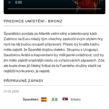
PREDIKCE UMÍSTĚNÍ - BRONZ
Španělsko poslala za Atlantik velmi silný a talentovaný kádr.
Zatímco na Euru mladý tým všechny zaskočil svým stylem hry,
nyní na něj budou soupeři připraveni. Přesto by kvalita kádru
měla zajistit, že Španělé dojdou daleko. Skupinu s Uruguayí,
Saudskou Arábií a Kapverdami by měli jasně ovládnout, což by
jim mělo zajistit snadnější cestu ve vyřazovacích zápasech. Zda
ale bude dnes již čitelný fotbal de la Fuenteho družiny stačit na
nejtěžší konkurenci, je nejisté.
PŘÍPRAVNÉ ZÁPASY
27.03.2026
3:0
Španělsko
Srbsko