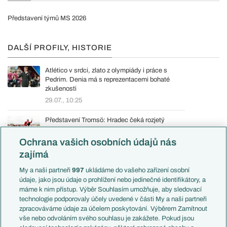
Představení týmů MS 2026
DALŠÍ PROFILY, HISTORIE
Atlético v srdci, zlato z olympiády i práce s
Pedrim. Denia má s reprezentacemi bohaté
zkušenosti
29.07., 10:25
Představení Tromsö: Hradec čeká rozjetý
soupeř a umělá tráva hluboko za polárním
kruhem
Ochrana vašich osobních údajů nás
23.07., 12:20
zajímá
Evropské koeficienty na začátku sezony
My a naši partneři
997
ukládáme do vašeho zařízení osobní
údaje, jako jsou údaje o prohlížení nebo jedinečné identifikátory, a
22.07., 13:00
máme k nim přístup. Výběr Souhlasím umožňuje, aby sledovací
technologie podporovaly účely uvedené v části My a naši partneři
Volali babičce a narychlo domluvili zápas. Messi
zpracováváme údaje za účelem poskytování. Výběrem Zamítnout
mohl místo Argentiny reprezentovat Španělsko
vše nebo odvoláním svého souhlasu je zakážete. Pokud jsou
19.07., 17:01