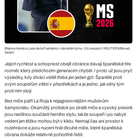
Bilance trenéra Luise de la Fuenteho v národním týmu. (©Livesport / REUTERS/Murad
Sezer)
Jejich rychlost a schopnost obejít obránce dávají španělské hře
rozměr, který předchozím generacím chyběl. I proto už jsou pryč
výsledky, kdy diváci viděli třeba jen jeden gól. Španělé proti
svým soupeřům vítězí v přestřelkách a je jedno, jak silný tým
proti nim stojí.
Bez míče patří La Roja k nejagresivnějším mužstvům
šampionátu. Okamžitý protiútok po ztrátě míče a vysoký presink
jsou nedílnou součástí herního stylu, takže soupeři i po nabytí
vedení jen těžko mohou být v klidu. Nemají čas ani prostor k
rozehrávce a jsou nuceni hrát dlouhé míče, které španělská
obrana dokáže relativně pohodlně řešit.