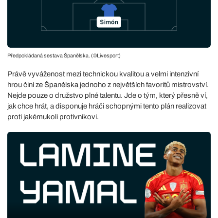
Předpokládaná sestava Španělska. (©Livesport)
Právě vyváženost mezi technickou kvalitou a velmi intenzivní
hrou činí ze Španělska jednoho z největších favoritů mistrovství.
Nejde pouze o družstvo plné talentu. Jde o tým, který přesně ví,
jak chce hrát, a disponuje hráči schopnými tento plán realizovat
proti jakémukoli protivníkovi.