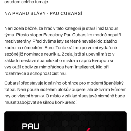
osudem celého turnaje.
NA PRAHU SLÁVY - PAU CUBARSÍ
Není zcela běžné, že hráč v této kategorii je starší než tahoun
týmu. Přesto stoper Barcelony Pau Cubarsí rozhodně nepatří
mezi veterány. Před dvěma lety se těsně nevešel do zlatého
kádru na německém Euru. Tentokrát mu po velmi vydařené
sezóně již nominace neunikla. Zcela jistě si upevnil místo v
základní sestavě španělského mistra a napříč Evropou si
vysloužil obdiv za mimořádnou herní inteligenci, klid při
rozehrávce a schopnost číst hru.
Cubarsí představuje ideálního obránce pro moderní španělský
fotbal. Není pouze ničitelem útoků soupeře, ale aktivním tvůrcem
hry od vlastní branky. O místo v základní sestavě nicméně bude
muset zabojovat se silnou konkurencí.