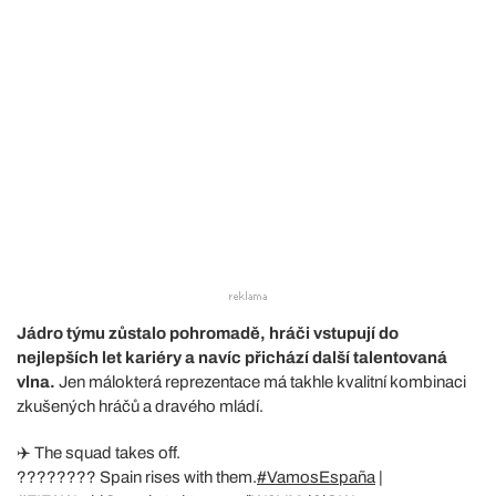
Jádro týmu zůstalo pohromadě, hráči vstupují do
nejlepších let kariéry a navíc přichází další talentovaná
vlna.
Jen málokterá reprezentace má takhle kvalitní kombinaci
zkušených hráčů a dravého mládí.
✈️ The squad takes off.
???????? Spain rises with them.
#VamosEspaña
|