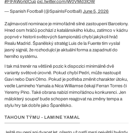
#FIFAWorldCup
pic.twitter.com/jW0VMd3lOW
— Spanish Football (@SpainIsFootball)
June 5, 2026
Zajímavostí nominace je mimořádně silné zastoupení Barcelony.
Hned osm hráčů pochází z katalánského klubu, zatímco v kádru
poprvé v historii světových šampionátů chybí jakýkoli hráč
Realu Madrid. Španělský stratég Luis de la Fuente tím vyslal
jasný signál, že rozhodující je aktuální forma a zapadnutí do
herního systému.
I tak má trenér na většině pozic k dispozici minimálně dvě
varianty světové úrovně. Pokud chybí Pedri, může nastoupit
Gavi nebo Dani Olmo. Pokud je potřeba změnit charakter útoku,
vedle Lamineho Yamala a Nica Williamse čekají Ferran Torres či
Yeremy Pino. Také obrana nabízí mimořádnou konkurenci. Jen
málokterý soupeř bude schopen reagovat na změny tempa a
stylu hry tak dobře jako Španělsko.
TAHOUN TÝMU - LAMINE YAMAL
Ještě mu není ani dvacet let, přesto už patří mezi největší hvězdy