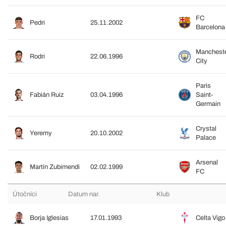
FC
Pedri
25.11.2002
Barcelona
Manchest
Rodri
22.06.1996
City
Paris
Fabián Ruiz
03.04.1996
Saint-
Germain
Crystal
Yeremy
20.10.2002
Palace
Arsenal
Martín Zubimendi
02.02.1999
FC
Útočníci
Datum nar.
Klub
Borja Iglesias
17.01.1993
Celta Vigo