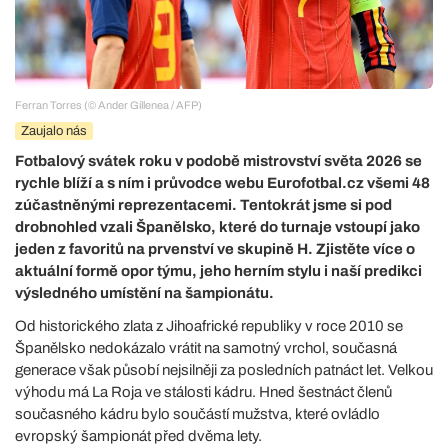
Ferran Torres (© Ander Gillenea / AFP)
Zaujalo nás
Fotbalový svátek roku v podobě mistrovství světa 2026 se
rychle blíží a s ním i průvodce webu Eurofotbal.cz všemi 48
zúčastněnými reprezentacemi. Tentokrát jsme si pod
drobnohled vzali Španělsko, které do turnaje vstoupí jako
jeden z favoritů na prvenství ve skupině H. Zjistěte více o
aktuální formě opor týmu, jeho herním stylu i naší predikci
výsledného umístění na šampionátu.
Od historického zlata z Jihoafrické republiky v roce 2010 se
Španělsko nedokázalo vrátit na samotný vrchol, současná
generace však působí nejsilněji za posledních patnáct let. Velkou
výhodu má La Roja ve stálosti kádru. Hned šestnáct členů
současného kádru bylo součástí mužstva, které ovládlo
evropský šampionát před dvěma lety.