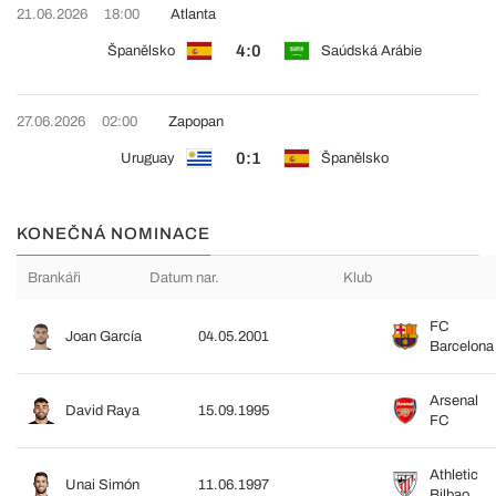
21.06.2026
18:00
Atlanta
4:0
Španělsko
Saúdská Arábie
27.06.2026
02:00
Zapopan
0:1
Uruguay
Španělsko
KONEČNÁ NOMINACE
Brankáři
Datum nar.
Klub
FC
Joan García
04.05.2001
Barcelona
Arsenal
David Raya
15.09.1995
FC
Athletic
Unai Simón
11.06.1997
Bilbao