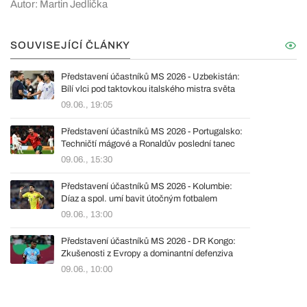
Autor: Martin Jedlička
SOUVISEJÍCÍ ČLÁNKY
Představení účastníků MS 2026 - Uzbekistán:
Bílí vlci pod taktovkou italského mistra světa
09.06., 19:05
Představení účastníků MS 2026 - Portugalsko:
Techničtí mágové a Ronaldův poslední tanec
09.06., 15:30
Představení účastníků MS 2026 - Kolumbie:
Díaz a spol. umí bavit útočným fotbalem
09.06., 13:00
Představení účastníků MS 2026 - DR Kongo:
Zkušenosti z Evropy a dominantní defenziva
09.06., 10:00