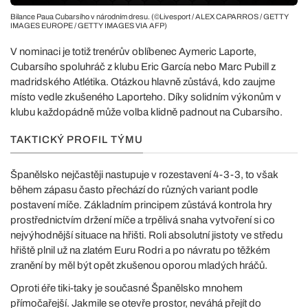
Bilance Paua Cubarsího v národním dresu. (©Livesport / ALEX CAPARROS / GETTY
IMAGES EUROPE / GETTY IMAGES VIA AFP)
V nominaci je totiž trenérův oblíbenec Aymeric Laporte,
Cubarsího spoluhráč z klubu Eric García nebo Marc Pubill z
madridského Atlétika. Otázkou hlavně zůstává, kdo zaujme
místo vedle zkušeného Laporteho. Díky solidním výkonům v
klubu každopádně může volba klidně padnout na Cubarsího.
TAKTICKÝ PROFIL TÝMU
Španělsko nejčastěji nastupuje v rozestavení 4-3-3, to však
během zápasu často přechází do různých variant podle
postavení míče. Základním principem zůstává kontrola hry
prostřednictvím držení míče a trpělivá snaha vytvoření si co
nejvýhodnější situace na hřišti. Roli absolutní jistoty ve středu
hřiště plnil už na zlatém Euru Rodri a po návratu po těžkém
zranění by měl být opět zkušenou oporou mladých hráčů.
Oproti éře tiki-taky je současné Španělsko mnohem
přímočařejší. Jakmile se otevře prostor, neváhá přejít do