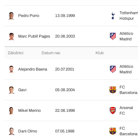
Tottenha
Pedro Porro
13.09.1999
Hotspur
Atlético
Marc Pubill Pages
20.06.2003
Madrid
Záložníci
Datum nar.
Klub
Atlético
Alejandro Baena
20.07.2001
Madrid
FC
Gavi
05.08.2004
Barcelona
Arsenal
Mikel Merino
22.06.1996
FC
FC
Dani Olmo
07.05.1998
Barcelona