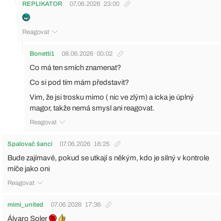
REPLIKATOR
07.06.2026
23:00
Reagovat
Bonetti1
08.06.2026
00:02
Co má ten smích znamenat?
Co si pod tím mám představit?
Vim, že jsi trosku mimo ( nic ve zlým) a icka je úplný
magor, takže nemá smysl ani reagovat.
Reagovat
Spalovač šancí
07.06.2026
16:25
Bude zajímavé, pokud se utkají s někým, kdo je silný v kontrole
míče jako oni
Reagovat
mimi_united
07.06.2026
17:36
Álvaro Soler