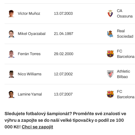
CA
Víctor Muñoz
13.07.2003
Osasuna
Real
Mikel Oyarzabal
21.04.1997
Sociedad
FC
Ferrán Torres
29.02.2000
Barcelona
Athletic
Nico Williams
12.07.2002
Bilbao
FC
Lamine Yamal
13.07.2007
Barcelona
Sledujete fotbalový šampionát? Proměňte své znalosti ve
výhru a zapojte se do naší velké tipovačky o podíl ze 100
000 Kč!
Chci se zapojit