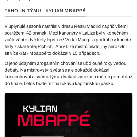
TAHOUN TÝMU - KYLIAN MBAPPÉ
V uplynulé sezoně nastřílel v dresu Realu Madrid napříč všemi
soutěžemi 42 branek. Mezi kanonýry v LaLize byl v konečném
zúčtování o dvě trefy lepší než Vedat Muriqi, a podruhé v kariéře
tedy získal trofej Pichichi. Ani v Lize mistrů nikdo jiný nerozvlnil
síť vícekrát - Mbappé to dokázal v 15 případech.
O jeho údajném arogantním chování se už dlouhé roky vedou
debaty. Na mistrovství světa se ale pokaždé dokázal
koncentrovat a svému týmu dvakrát výraznou měrou pomohl až
do finále. Letos bude mít na rukávu kapitánskou pásku.