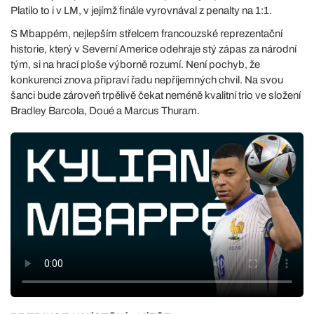
Platilo to i v LM, v jejímž finále vyrovnával z penalty na 1:1.
S Mbappém, nejlepším střelcem francouzské reprezentační
historie, který v Severní Americe odehraje stý zápas za národní
tým, si na hrací ploše výborně rozumí. Není pochyb, že
konkurenci znova připraví řadu nepříjemných chvil. Na svou
šanci bude zároveň trpělivě čekat neméně kvalitní trio ve složení
Bradley Barcola, Doué a Marcus Thuram.