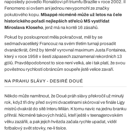
naposledy povedlo Ronaldovi při triumfu Brazílie v roce 2002. Il
Fenomeno si ovšem ani jednou nevypomohl ze značky
pokutového kopu.
Mbappé nicméně může už letos na čele
historického pořadí nejlepších střelců MS vystřídat
Miroslava Kloseho
, jenž má na kontě 16 zásahů.
Pokud by posloupnost měla pokračovat, měl by se
sedmadvacetiletý Francouz na svém třetím turnaji prosadit
dvanáctkrát, čímž by téměř vyrovnal maximum Justa Fontainea,
který v roce 1958 v šesti zápasech zaznamenal rekordních 13
gólů. Pravděpodobnost to sice není velká, ale i tak platí, že svou
pověstnou rychlostí obráncům soupeře jistě velice zavaří.
NA PRAHU SLÁVY - DESIRÉ DOUÉ
Někdo může namítnout, že Doué práh slávy překročil už minulý
rok, když tři dny před svými dvacetinami skóroval ve finále Ligy
mistrů dvakrát do sítě Interu Milán. K tomu navíc na jednu branku
přihrál. Nicméně takových hráčů, kteří ještě v teenagerovském
věku zazářili, a pak jejich hvězda začala rychle upadat, viděl
fotbalový svět stovky, ne-li tisíce.