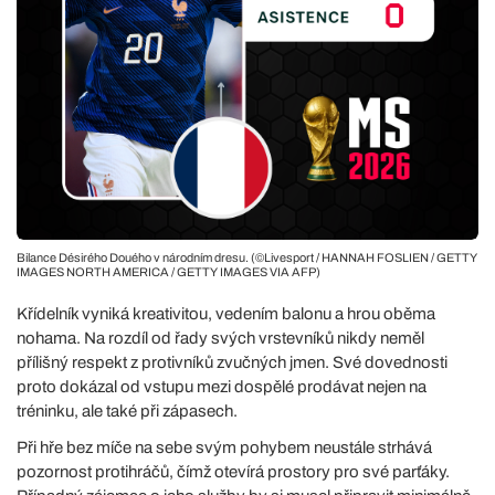
Bilance Désirého Douého v národním dresu. (©Livesport / HANNAH FOSLIEN / GETTY
IMAGES NORTH AMERICA / GETTY IMAGES VIA AFP)
Křídelník vyniká kreativitou, vedením balonu a hrou oběma
nohama. Na rozdíl od řady svých vrstevníků nikdy neměl
přílišný respekt z protivníků zvučných jmen. Své dovednosti
proto dokázal od vstupu mezi dospělé prodávat nejen na
tréninku, ale také při zápasech.
Při hře bez míče na sebe svým pohybem neustále strhává
pozornost protihráčů, čímž otevírá prostory pro své parťáky.