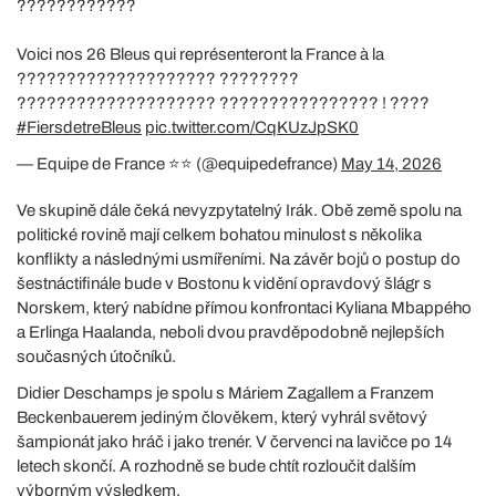
????????????
Voici nos 26 Bleus qui représenteront la France à la
???????????????????? ????????
???????????????????? ???????????????? ! ????
#FiersdetreBleus
pic.twitter.com/CqKUzJpSK0
— Equipe de France ⭐⭐ (@equipedefrance)
May 14, 2026
Ve skupině dále čeká nevyzpytatelný Irák. Obě země spolu na
politické rovině mají celkem bohatou minulost s několika
konflikty a následnými usmířeními. Na závěr bojů o postup do
šestnáctifinále bude v Bostonu k vidění opravdový šlágr s
Norskem, který nabídne přímou konfrontaci Kyliana Mbappého
a Erlinga Haalanda, neboli dvou pravděpodobně nejlepších
současných útočníků.
Didier Deschamps je spolu s Máriem Zagallem a Franzem
Beckenbauerem jediným člověkem, který vyhrál světový
šampionát jako hráč i jako trenér. V červenci na lavičce po 14
letech skončí. A rozhodně se bude chtít rozloučit dalším
výborným výsledkem.