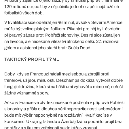
Případný zájemce o jeho služby by si musel připravit minimálně
120 milionů eur, což by z něj učinilo jednoho z pěti nejdražších
fotbalistů všech dob.
V kvalifikaci sice odehrál jen 46 minut, avšak v Severní Americe
může být velice platným žolíkem. Pikantní pro něj byl i čtvrteční
přípravný zápas proti Pobřeží slonoviny. Desiré sice zůstal jen
na lavičce, ale nečekané vítězství afrického celku 2:1 režíroval
gólem a asistencí jeho starší bratr Guéla Doué.
TAKTICKÝ PROFIL TÝMU
Doby, kdy se Francouzi hádali mezi sebou a zbrojili proti
trenérovi, už jsou minulostí. Deschamps dokázal vytvořit dobře
fungující družinu, která si na hřišti umí vyhovět a mimo něj neřeší
žádné významné spory.
Ačkoliv Francie ve čtvrtek nečekaně podlehla v přípravě Pobřeží
slonoviny a přišla o dlouhou sérii neporazitelnosti, sebevědomí
bude mít výběr nepochybně na rozdávání. Kvalifikací se v
konkurenci Ukrajiny, Islandu a Ázerbájdžánu podařilo projít bez
porážky a s tlakem veřejnosti se dokáže vyrovnat.