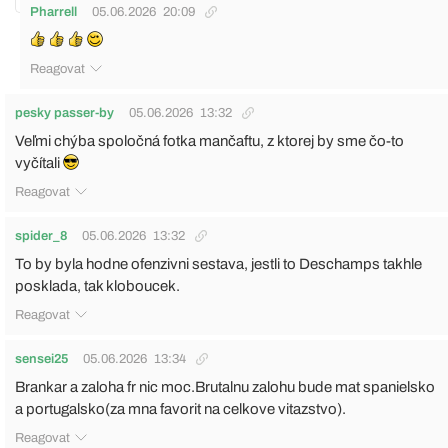
Pharrell
05.06.2026
20:09
Reagovat
pesky passer-by
05.06.2026
13:32
Veľmi chýba spoločná fotka mančaftu, z ktorej by sme čo-to
vyčítali
Reagovat
spider_8
05.06.2026
13:32
To by byla hodne ofenzivni sestava, jestli to Deschamps takhle
posklada, tak kloboucek.
Reagovat
sensei25
05.06.2026
13:34
Brankar a zaloha fr nic moc.Brutalnu zalohu bude mat spanielsko
a portugalsko(za mna favorit na celkove vitazstvo).
Reagovat