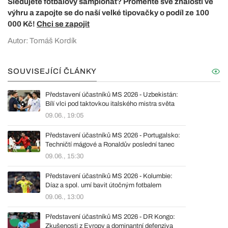
Sledujete fotbalový šampionát? Proměňte své znalosti ve
výhru a zapojte se do naší velké tipovačky o podíl ze 100
000 Kč!
Chci se zapojit
Autor: Tomáš Kordík
SOUVISEJÍCÍ ČLÁNKY
Představení účastníků MS 2026 - Uzbekistán:
Bílí vlci pod taktovkou italského mistra světa
09.06., 19:05
Představení účastníků MS 2026 - Portugalsko:
Techničtí mágové a Ronaldův poslední tanec
09.06., 15:30
Představení účastníků MS 2026 - Kolumbie:
Díaz a spol. umí bavit útočným fotbalem
09.06., 13:00
Představení účastníků MS 2026 - DR Kongo:
Zkušenosti z Evropy a dominantní defenziva