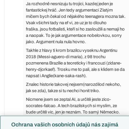
Ja rozhodně nesnizuju tu trojici, kazdej jeden je
fantastickej hráč. Jen tedy argumentaci Zlatým
míčem bych čekal od nějakého teenagera mozna tak.
Vsak všichni tady na ef vi, ze uz je to dlouho
fraška..jsou fotbalisti, kteří si ho zasloužili a nemaji ho
a naopak. To je jak argumentace nobelovkou, sorry
jako. Argument nula nula hovno.
Takhle z hlavy ti krom brazilcu vyseknu Argentinu
2018 (Messi-aguero-di maria), z 98 trochu
pozmenena Brazílie a teoreticky i francouzi (zidane-
henry-djorkaef). Trosku me to pali, ale s klidem se da
napsat i Anglie(kane-saka-rash).
Znalec historie takovej nejsem(narozdilod nekoho,
jak se zda), takze si tu nechci honit triko.
Nicmene jsem se zeptal AI, a určitě jeste zico-
socrates-falcao. A tech brazilskych si myslim, ze
bude určitě vic, jen je neznám. To samý Německo.
Takže, potřetí, jsi mimo, ale dobre, uznávám, ze ne
Ochrana vašich osobních údajů nás zajímá
tolik. Především to musi spolu potvrdit, no, jak rika