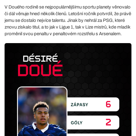
V Douého rodině se nejpopulárnějšímu sportu planety věnovalo
či dál věnuje hned několik členů. Letošní ročník potvrdil, že právě
jemu se dostalo nejvíce talentu. Jinak by nehrál za PSG, které
znovu získalo titul, a to jak v Ligue 1, tak v Lize mistrů, kde mladík
proměnil svou penaltu v penaltovém rozstřelu s Arsenalem.