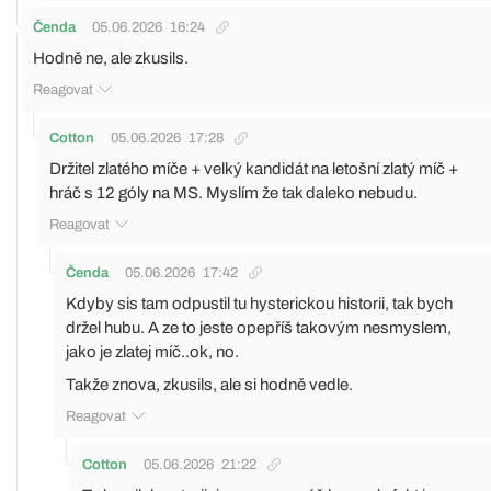
Čenda
05.06.2026
16:24
Hodně ne, ale zkusils.
Reagovat
Cotton
05.06.2026
17:28
Držitel zlatého míče + velký kandidát na letošní zlatý míč +
hráč s 12 góly na MS. Myslím že tak daleko nebudu.
Reagovat
Čenda
05.06.2026
17:42
Kdyby sis tam odpustil tu hysterickou historii, tak bych
držel hubu. A ze to jeste opepříš takovým nesmyslem,
jako je zlatej míč..ok, no.
Takže znova, zkusils, ale si hodně vedle.
Reagovat
Cotton
05.06.2026
21:22