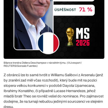
Bilance trenéra Didiera Deschampse v národním týmu. (©Livesport /
REUTERS/Gonzalo Fuentes)
Z obránců lze to samé tvrdit o Williamu Salibovi z Arsenalu (jenž
by zranění zad měl včas rozchodit), který bude mít na pozici
stopera velkou konkurenci v podobě Dayota Upamecana,
Ibrahimy Konatého, či případně Lucase Hernandeze, jehož
mladší bratr Theo se rovněž vešel do nominace. Pro zajímavost
dodejme, že na turnaji nebudou jedinými sourozenci ve stejném
dresu.