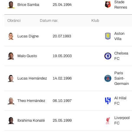
Stade
Brice Samba
25.04.1994
Rennes
Obránci
Datum nar.
Klub
Aston
Lucas Digne
20.07.1993
Villa
Chelsea
Malo Gusto
19.05.2003
FC
Paris
Lucas Hernández
14.02.1996
Saint-
Germain
Al Hilal
Theo Hernández
06.10.1997
FC
Liverpool
Ibrahima Konaté
25.05.1999
FC