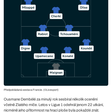
Předpokládaná sestava Francie. (©Livesport)
Ousmane Dembélé za minulý rok sesbíral několik ocenění
včetně Zlatého míče. Letos v Ligue 1 odehrál jenom 22 utkání,
nicméně jeho přítomnost na hrací ploše byla pokaždé znát.