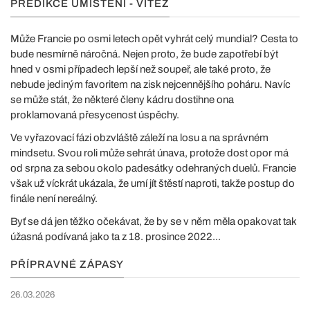
PREDIKCE UMÍSTĚNÍ - VÍTĚZ
Může Francie po osmi letech opět vyhrát celý mundial? Cesta to
bude nesmírně náročná. Nejen proto, že bude zapotřebí být
hned v osmi případech lepší než soupeř, ale také proto, že
nebude jediným favoritem na zisk nejcennějšího poháru. Navíc
se může stát, že některé členy kádru dostihne ona
proklamovaná přesycenost úspěchy.
Ve vyřazovací fázi obzvláště záleží na losu a na správném
mindsetu. Svou roli může sehrát únava, protože dost opor má
od srpna za sebou okolo padesátky odehraných duelů. Francie
však už víckrát ukázala, že umí jít štěstí naproti, takže postup do
finále není nereálný.
Byť se dá jen těžko očekávat, že by se v něm měla opakovat tak
úžasná podívaná jako ta z 18. prosince 2022...
PŘÍPRAVNÉ ZÁPASY
26.03.2026