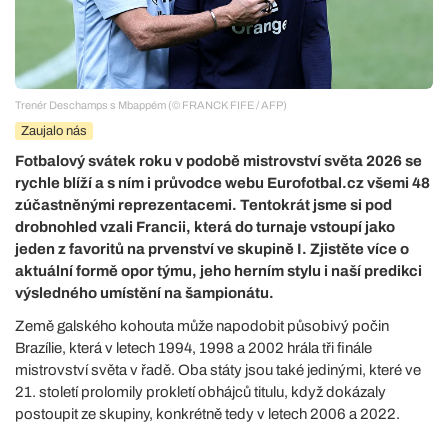
Trenér Deschamps s Mbappém (© FRANCK FIFE / AFP)
Zaujalo nás
Fotbalový svátek roku v podobě mistrovství světa 2026 se
rychle blíží a s ním i průvodce webu Eurofotbal.cz všemi 48
zúčastněnými reprezentacemi. Tentokrát jsme si pod
drobnohled vzali Francii, která do turnaje vstoupí jako
jeden z favoritů na prvenství ve skupině I. Zjistěte více o
aktuální formě opor týmu, jeho herním stylu i naší predikci
výsledného umístění na šampionátu.
Země galského kohouta může napodobit působivý počin
Brazílie, která v letech 1994, 1998 a 2002 hrála tři finále
mistrovství světa v řadě. Oba státy jsou také jedinými, které ve
21. století prolomily prokletí obhájců titulu, když dokázaly
postoupit ze skupiny, konkrétně tedy v letech 2006 a 2022.