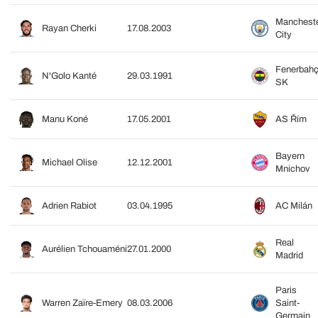
Manchest
Rayan Cherki
17.08.2003
City
Fenerbah
N'Golo Kanté
29.03.1991
SK
Manu Koné
17.05.2001
AS Řím
Bayern
Michael Olise
12.12.2001
Mnichov
Adrien Rabiot
03.04.1995
AC Milán
Real
Aurélien Tchouaméni
27.01.2000
Madrid
Paris
Warren Zaïre-Emery
08.03.2006
Saint-
Germain