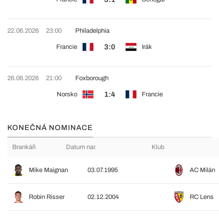
22.06.2026
23:00
Philadelphia
3:0
Francie
Irák
26.06.2026
21:00
Foxborough
1:4
Norsko
Francie
KONEČNÁ NOMINACE
Brankáři
Datum nar.
Klub
Mike Maignan
03.07.1995
AC Milán
Robin Risser
02.12.2004
RC Lens