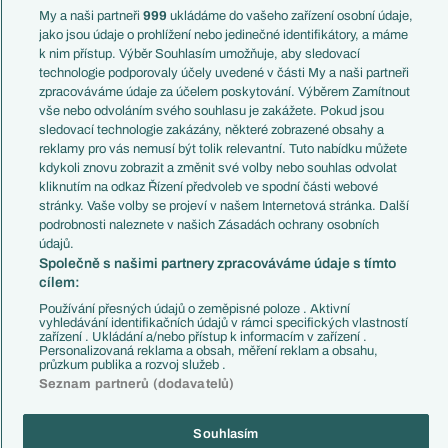
kolega výše. Pokud tohle ms rozstrili, tak budiž.
My a naši partneři
999
ukládáme do vašeho zařízení osobní údaje,
jako jsou údaje o prohlížení nebo jedinečné identifikátory, a máme
A znova zduraznuju, víceméně me na tom sere nejvic
k nim přístup. Výběr Souhlasím umožňuje, aby sledovací
to hysterický, moderní a pubertální slovíčko historie.
technologie podporovaly účely uvedené v části My a naši partneři
Proc? Je to nutný? Vsechno nejlepší vsech dob,
zpracováváme údaje za účelem poskytování. Výběrem Zamítnout
zážitek historie, lidstva apod. Wtf.
vše nebo odvoláním svého souhlasu je zakážete. Pokud jsou
sledovací technologie zakázány, některé zobrazené obsahy a
Reagovat
reklamy pro vás nemusí být tolik relevantní. Tuto nabídku můžete
kdykoli znovu zobrazit a změnit své volby nebo souhlas odvolat
Xavi
05.06.2026
16:37
kliknutím na odkaz Řízení předvoleb ve spodní části webové
stránky. Vaše volby se projeví v našem Internetová stránka. Další
Ne.
podrobnosti naleznete v našich Zásadách ochrany osobních
Reagovat
údajů.
Společně s našimi partnery zpracováváme údaje s tímto
cílem:
Salfovic
05.06.2026
13:41
Používání přesných údajů o zeměpisné poloze . Aktivní
Saliba bude z lávky sledovat Konatého
vyhledávání identifikačních údajů v rámci specifických vlastností
zařízení . Ukládání a/nebo přístup k informacím v zařízení .
Reagovat
Personalizovaná reklama a obsah, měření reklam a obsahu,
průzkum publika a rozvoj služeb .
Seznam partnerů (dodavatelů)
Univerzál
05.06.2026
13:43
To mě tam taky zarazilo. Nemám francouzskou repre moc
Souhlasím
nasledovanou, ale na klubové úrovni byl ten rozdíl mezi nimi