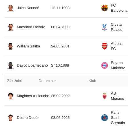
FC
Jules Koundé
12.11.1998
Barcelona
Crystal
Maxence Lacroix
06.04.2000
Palace
Arsenal
William Saliba
24.03.2001
FC
Bayern
Dayot Upamecano
27.10.1998
Mnichov
Záložníci
Datum nar.
Klub
AS
Maghnes Akliouche
25.02.2002
Monaco
Paris
Désiré Doué
03.06.2005
Saint-
Germain