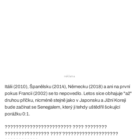
Itálii (2010), Španělsku (2014), Německu (2018) a ani na první
pokus Francii (2002) se to nepovedlo. Letos sice obhajuje "až"
druhou příčku, nicméně stejně jako v Japonsku a Jižní Koreji
bude začínat se Senegalem, který ji tehdy uštědřil šokující
porážku 0:1.
???????????????????????? ???? ????????
????????̂???????? ????̀ ????????????????????