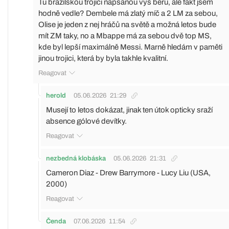
Tu brazilskou trojici napsanou výš beru, ale fakt jsem
hodně vedle? Dembele má zlatý míč a 2 LM za sebou,
Olise je jeden z nej hráčů na světě a možná letos bude
mít ZM taky, no a Mbappe má za sebou dvě top MS,
kde byl lepší maximálně Messi. Marně hledám v paměti
jinou trojici, která by byla takhle kvalitní.
Reagovat
herold
05.06.2026
21:29
Musejí to letos dokázat, jinak ten útok opticky sraží
absence gólové devítky.
Reagovat
nezbedná klobáska
05.06.2026
21:31
Cameron Diaz - Drew Barrymore - Lucy Liu (USA,
2000)
Reagovat
Čenda
07.06.2026
11:54