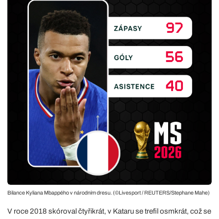
Bilance Kyliana Mbappého v národním dresu. (©Livesport / REUTERS/Stephane Mahe)
V roce 2018 skóroval čtyřikrát, v Kataru se trefil osmkrát, což se