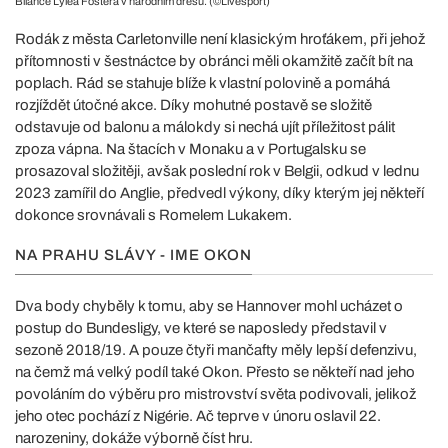
Bilance Lylea Fostera v národním dresu. (©Livesport)
Rodák z města Carletonville není klasickým hroťákem, při jehož
přítomnosti v šestnáctce by obránci měli okamžitě začít bít na
poplach. Rád se stahuje blíže k vlastní polovině a pomáhá
rozjíždět útočné akce. Díky mohutné postavě se složitě
odstavuje od balonu a málokdy si nechá ujít příležitost pálit
zpoza vápna. Na štacích v Monaku a v Portugalsku se
prosazoval složitěji, avšak poslední rok v Belgii, odkud v lednu
2023 zamířil do Anglie, předvedl výkony, díky kterým jej někteří
dokonce srovnávali s Romelem Lukakem.
NA PRAHU SLÁVY - IME OKON
Dva body chyběly k tomu, aby se Hannover mohl ucházet o
postup do Bundesligy, ve které se naposledy představil v
sezoně 2018/19. A pouze čtyři mančafty měly lepší defenzivu,
na čemž má velký podíl také Okon. Přesto se někteří nad jeho
povoláním do výběru pro mistrovství světa podivovali, jelikož
jeho otec pochází z Nigérie. Ač teprve v únoru oslavil 22.
narozeniny, dokáže výborně číst hru.