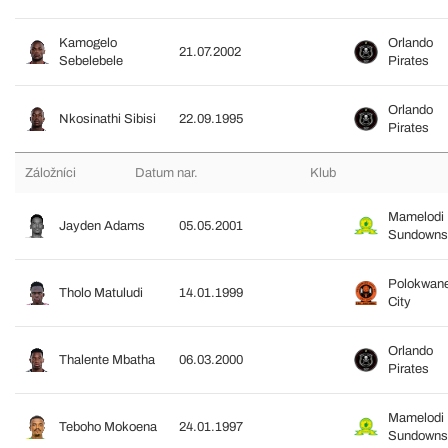
Kamogelo
Orlando
21.07.2002
Sebelebele
Pirates
Orlando
Nkosinathi Sibisi
22.09.1995
Pirates
Záložníci
Datum nar.
Klub
Mamelodi
Jayden Adams
05.05.2001
Sundowns
Polokwan
Tholo Matuludi
14.01.1999
City
Orlando
Thalente Mbatha
06.03.2000
Pirates
Mamelodi
Teboho Mokoena
24.01.1997
Sundowns