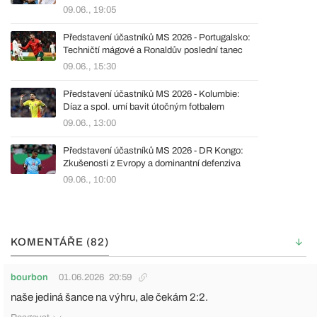
09.06., 19:05
Představení účastníků MS 2026 - Portugalsko:
Techničtí mágové a Ronaldův poslední tanec
09.06., 15:30
Představení účastníků MS 2026 - Kolumbie:
Díaz a spol. umí bavit útočným fotbalem
09.06., 13:00
Představení účastníků MS 2026 - DR Kongo:
Zkušenosti z Evropy a dominantní defenziva
09.06., 10:00
KOMENTÁŘE (82)
bourbon
01.06.2026
20:59
naše jediná šance na výhru, ale čekám 2:2.