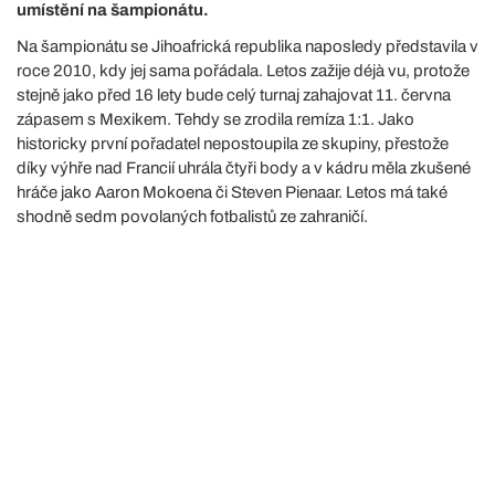
umístění na šampionátu.
Na šampionátu se Jihoafrická republika naposledy představila v
roce 2010, kdy jej sama pořádala. Letos zažije déjà vu, protože
stejně jako před 16 lety bude celý turnaj zahajovat 11. června
zápasem s Mexikem. Tehdy se zrodila remíza 1:1. Jako
historicky první pořadatel nepostoupila ze skupiny, přestože
díky výhře nad Francií uhrála čtyři body a v kádru měla zkušené
hráče jako Aaron Mokoena či Steven Pienaar. Letos má také
shodně sedm povolaných fotbalistů ze zahraničí.