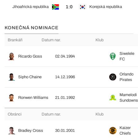
1:0
Jihoafrická republika
Korejská republika
KONEČNÁ NOMINACE
Brankáři
Datum nar.
Klub
Siwelele
Ricardo Goss
02.04.1994
FC
Orlando
Sipho Chaine
14.12.1996
Pirates
Mamelodi
Ronwen Williams
21.01.1992
Sundowns
Obránci
Datum nar.
Klub
Kaizer
Bradley Cross
30.01.2001
Chiefs