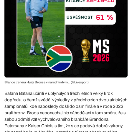
Bilance trenéra Huga Broose v národním týmu. (©Livesport)
Bafana Bafana učinili v uplynulých třech letech velký krok
dopředu, o čemž svědčí výsledky z předchozích dvou afrických
šampionátů, kde naposledy došli do osmifinále a v roce 2023
brali bronz. Broos neponechal nic náhodě ani v tom směru, že s
sebou odmítl vzít vychvalovaného brankáře Brandona
Petersana z Kaiser Chiefs s tím, že sice podává dobré výkony,