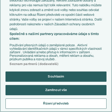
sledovací technologie zakázány, některé zobrazené obsahy a
reklamy pro vás nemusí být tolik relevantní. Tuto nabídku můžete
ratusek
02.06.2026
07:40
kdykoli znovu zobrazit a změnit své volby nebo souhlas odvolat
kliknutím na odkaz Řízení předvoleb ve spodní části webové
stránky. Vaše volby se projeví v našem Internetová stránka. Další
Reagovat
podrobnosti naleznete v našich Zásadách ochrany osobních
údajů.
Společně s našimi partnery zpracováváme údaje s tímto
Artaxerxes
02.06.2026
09:01
cílem:
Používání přesných údajů o zeměpisné poloze . Aktivní
vyhledávání identifikačních údajů v rámci specifických vlastností
Reagovat
zařízení . Ukládání a/nebo přístup k informacím v zařízení .
Personalizovaná reklama a obsah, měření reklam a obsahu,
průzkum publika a rozvoj služeb .
veikko
02.06.2026
09:36
Seznam partnerů (dodavatelů)
Reagovat
Souhlasím
Vápeník
02.06.2026
14:12
Zamítnout vše
Já bych se nabál říct, že můžeme i remizovat.
Reagovat
Řízení předvoleb
Cotton
01.06.2026
23:19