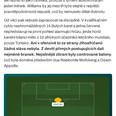
ale nezná ho jako člověka, protože s týmem absolvoval jen
jeden trénink. Williams by jej mezi tři tyče stejně s největší
pravděpodobností nepustil, což by nemuselo dělat dobrotu.
Od věci pak nebude zapracovat na disciplíně. V kvalifikačním
cyklu nashromážděných 14 žlutých karet a jedna červená
nepředstavují na první pohled alarmující hrůzu, jenže horší
karetní bilanci mělo z 10 afrických účastníků letošního mundialu
pouze Tunisko.
Ani v ofenzivě to ze strany Jihoafričanů
žádná sláva nebyla. Z devíti přímých postupujících dali
nejméně branek. Nejsilnější zbraní byly centrované balony
,
což byla doména především dua Relebohile Mofokeng a Oswin
Appollis.