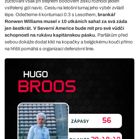
zúčtování však při stejném bodovém zisku rozhodl jeden
vstřelený gól navíc. Cestu na letošní turnaj jeho výběr zvládl
lépe. Odečteme-li kontumaci 0:3 s Lesothem,
brankář
Ronwen Williams musel v 10 utkáních sahat za svá záda
jen šestkrát. V Severní Americe bude mít pro své vůdčí
schopnosti na rukávu kapitánskou pásku.
Parťákům před
sebou dokáže dodat klid na kopačky a belgickému kouči přímo
na hřišti pomáhá s organizací defenzivní linie.