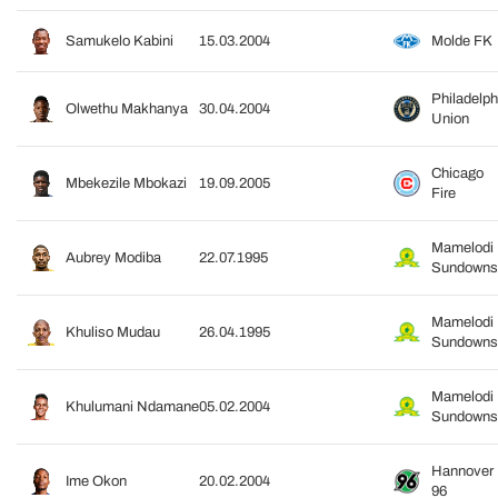
Samukelo Kabini
15.03.2004
Molde FK
Philadelph
Olwethu Makhanya
30.04.2004
Union
Chicago
Mbekezile Mbokazi
19.09.2005
Fire
Mamelodi
Aubrey Modiba
22.07.1995
Sundowns
Mamelodi
Khuliso Mudau
26.04.1995
Sundowns
Mamelodi
Khulumani Ndamane
05.02.2004
Sundowns
Hannover
Ime Okon
20.02.2004
96