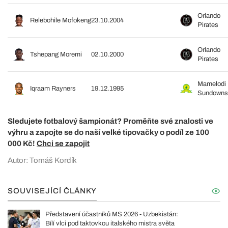
Orlando
Relebohile Mofokeng
23.10.2004
Pirates
Orlando
Tshepang Moremi
02.10.2000
Pirates
Mamelodi
Iqraam Rayners
19.12.1995
Sundowns
Sledujete fotbalový šampionát? Proměňte své znalosti ve
výhru a zapojte se do naší velké tipovačky o podíl ze 100
000 Kč!
Chci se zapojit
Autor: Tomáš Kordík
SOUVISEJÍCÍ ČLÁNKY
Představení účastníků MS 2026 - Uzbekistán:
Bílí vlci pod taktovkou italského mistra světa