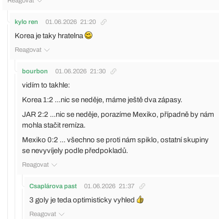
Reagovat
kylo ren
01.06.2026
21:20
Korea je taky hratelna
Reagovat
bourbon
01.06.2026
21:30
vidím to takhle:
Korea 1:2 ...nic se neděje, máme ještě dva zápasy.
JAR 2:2 ...nic se neděje, porazíme Mexiko, případně by nám
mohla stačit remíza.
Mexiko 0:2 ... všechno se proti nám spiklo, ostatní skupiny
se nevyvíjely podle předpokladů.
Reagovat
Csaplárova past
01.06.2026
21:37
3 goly je teda optimisticky vyhled
Reagovat