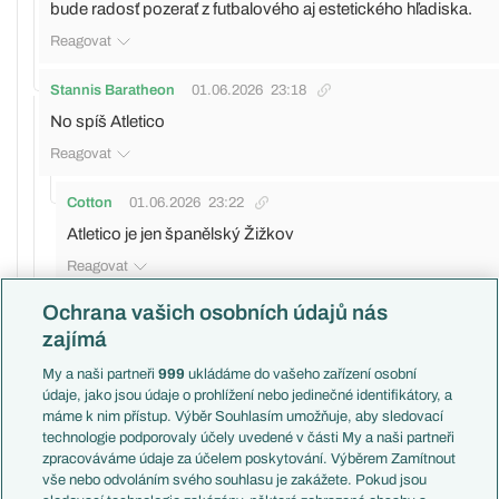
bude radosť pozerať z futbalového aj estetického hľadiska.
Reagovat
Stannis Baratheon
01.06.2026
23:18
No spíš Atletico
Reagovat
Cotton
01.06.2026
23:22
Atletico je jen španělský Žižkov
Reagovat
Ochrana vašich osobních údajů nás
John Obi Mikel
01.06.2026
23:38
zajímá
My a naši partneři
999
ukládáme do vašeho zařízení osobní
Reagovat
údaje, jako jsou údaje o prohlížení nebo jedinečné identifikátory, a
máme k nim přístup. Výběr Souhlasím umožňuje, aby sledovací
icka
02.06.2026
00:52
technologie podporovaly účely uvedené v části My a naši partneři
zpracováváme údaje za účelem poskytování. Výběrem Zamítnout
vše nebo odvoláním svého souhlasu je zakážete. Pokud jsou
Reagovat