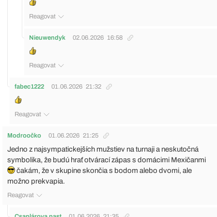
Reagovat
Nieuwendyk
02.06.2026
16:58
Reagovat
fabec1222
01.06.2026
21:32
Reagovat
Modroočko
01.06.2026
21:25
Jedno z najsympatickejších mužstiev na turnaji a neskutočná
symbolika, že budú hrať otvárací zápas s domácimi Mexičanmi
čakám, že v skupine skončia s bodom alebo dvomi, ale
možno prekvapia.
Reagovat
Csaplárova past
01.06.2026
21:35