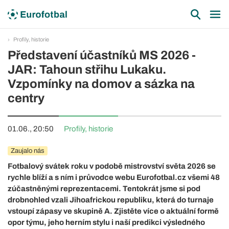
Profily, historie
Představení účastníků MS 2026 -
JAR: Tahoun střihu Lukaku.
Vzpomínky na domov a sázka na
centry
01.06., 20:50
Profily, historie
Zaujalo nás
Fotbalový svátek roku v podobě mistrovství světa 2026 se
rychle blíží a s ním i průvodce webu Eurofotbal.cz všemi 48
zúčastněnými reprezentacemi. Tentokrát jsme si pod
drobnohled vzali Jihoafrickou republiku, která do turnaje
vstoupí zápasy ve skupině A. Zjistěte více o aktuální formě
opor týmu, jeho herním stylu i naší predikci výsledného