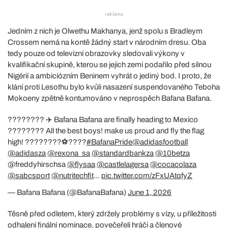
Jedním z nich je Olwethu Makhanya, jenž spolu s Bradleym
Crossem nemá na kontě žádný start v národním dresu. Oba
tedy pouze od televizní obrazovky sledovali výkony v
kvalifikační skupině, kterou se jejich zemi podařilo před silnou
Nigérií a ambiciózním Beninem vyhrát o jediný bod. I proto, že
klání proti Lesothu bylo kvůli nasazení suspendovaného Teboha
Mokoeny zpětně kontumováno v neprospěch Bafana Bafana.
???????? ✈️ Bafana Bafana are finally heading to Mexico
???????? All the best boys! make us proud and fly the flag
high! ????????⚽????
#BafanaPride
@adidasfootball
@adidasza
@rexona_sa
@standardbankza
@10betza
@freddyhirschsa
@flysaa
@castlelagersa
@cocacolaza
@sabcsport
@nutritechfit
...
pic.twitter.com/zFxUAtqfyZ
— Bafana Bafana (@BafanaBafana)
June 1, 2026
Těsně před odletem, který zdržely problémy s vízy, u příležitosti
odhalení finální nominace, povečeřeli hráči a členové