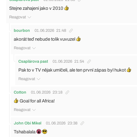
Stejne zahajeni jako v 2010
Reagovat
bourbon
01.06.2026
21:48
akorát teď nebude tolik vuvuzel
Reagovat
Csaplárova past
01.06.2026
21:54
Pak to v TV nějak umlčeli, ale ten první zápas byl hukot
Reagovat
Cotton
01.06.2026
23:18
Goal for all Africa!
Reagovat
John Obi Mikel
01.06.2026
23:38
Tshabalala