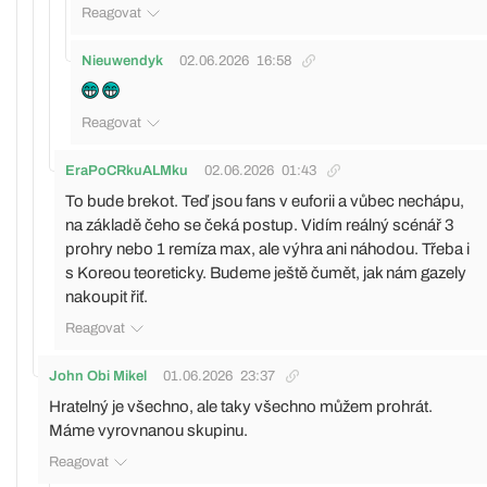
Reagovat
Nieuwendyk
02.06.2026
16:58
Reagovat
EraPoCRkuALMku
02.06.2026
01:43
To bude brekot. Teď jsou fans v euforii a vůbec nechápu,
na základě čeho se čeká postup. Vidím reálný scénář 3
prohry nebo 1 remíza max, ale výhra ani náhodou. Třeba i
s Koreou teoreticky. Budeme ještě čumět, jak nám gazely
nakoupit řiť.
Reagovat
John Obi Mikel
01.06.2026
23:37
Hratelný je všechno, ale taky všechno můžem prohrát.
Máme vyrovnanou skupinu.
Reagovat