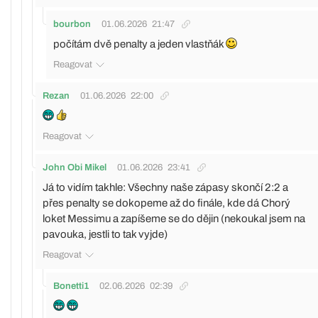
bourbon
01.06.2026
21:47
počítám dvě penalty a jeden vlastňák
Reagovat
Rezan
01.06.2026
22:00
Reagovat
John Obi Mikel
01.06.2026
23:41
Já to vidím takhle: Všechny naše zápasy skončí 2:2 a
přes penalty se dokopeme až do finále, kde dá Chorý
loket Messimu a zapíšeme se do dějin (nekoukal jsem na
pavouka, jestli to tak vyjde)
Reagovat
Bonetti1
02.06.2026
02:39