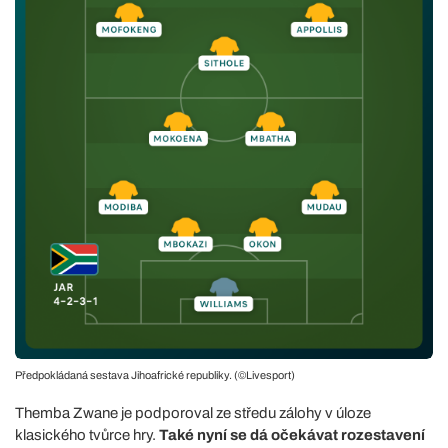
Předpokládaná sestava Jihoafrické republiky. (©Livesport)
Themba Zwane je podporoval ze středu zálohy v úloze
klasického tvůrce hry.
Také nyní se dá očekávat rozestavení