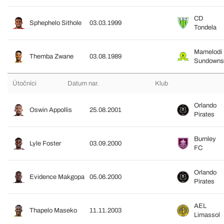
CD
Sphephelo Sithole
03.03.1999
Tondela
Mamelodi
Themba Zwane
03.08.1989
Sundowns
Útočníci
Datum nar.
Klub
Orlando
Oswin Appollis
25.08.2001
Pirates
Burnley
Lyle Foster
03.09.2000
FC
Orlando
Evidence Makgopa
05.06.2000
Pirates
AEL
Thapelo Maseko
11.11.2003
Limassol