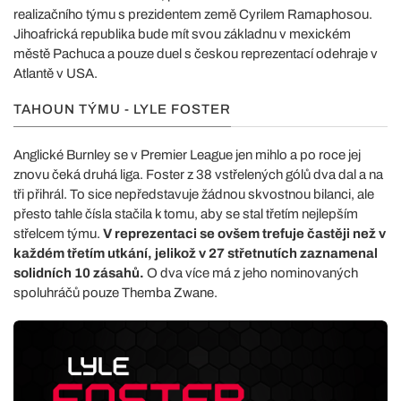
realizačního týmu s prezidentem země Cyrilem Ramaphosou.
Jihoafrická republika bude mít svou základnu v mexickém
městě Pachuca a pouze duel s českou reprezentací odehraje v
Atlantě v USA.
TAHOUN TÝMU - LYLE FOSTER
Anglické Burnley se v Premier League jen mihlo a po roce jej
znovu čeká druhá liga. Foster z 38 vstřelených gólů dva dal a na
tři přihrál. To sice nepředstavuje žádnou skvostnou bilanci, ale
přesto tahle čísla stačila k tomu, aby se stal třetím nejlepším
střelcem týmu.
V reprezentaci se ovšem trefuje častěji než v
každém třetím utkání, jelikož v 27 střetnutích zaznamenal
solidních 10 zásahů.
O dva více má z jeho nominovaných
spoluhráčů pouze Themba Zwane.