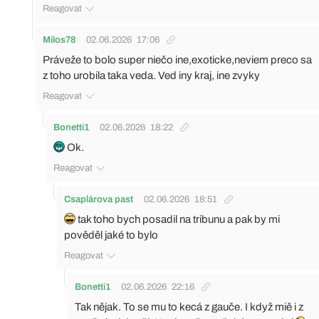
Reagovat
Milos78
02.06.2026
17:06
Práveže to bolo super niečo ine,exoticke,neviem preco sa
z toho urobila taka veda. Ved iny kraj, ine zvyky
Reagovat
Bonetti1
02.06.2026
18:22
Ok.
Reagovat
Csaplárova past
02.06.2026
18:51
tak toho bych posadil na tribunu a pak by mi
pověděl jaké to bylo
Reagovat
Bonetti1
02.06.2026
22:16
Tak nějak. To se mu to kecá z gauče. I když miě i z