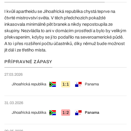
I kvůli apartheidu se Jihoafrická republika chystá teprve na
čtvrté mistrovství světa. V těch předchozích pokaždé
inkasovala minimálně pět branek a nikdy nepostoupila ze
skupiny. Nezvládla to ani v domácím prostředí a bylo by velikým
překvapením, kdyby se jí to podařilo na severoamerické půdě.
A to i přes rozšíření počtu účastníků, díky němuž bude možnost
jít dál i ze třetího místa.
PŘÍPRAVNÉ ZÁPASY
27.03.2026
1:1
Jihoafrická republika
Panama
31.03.2026
1:2
Jihoafrická republika
Panama