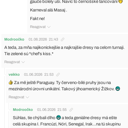
gauče bolely uši. Navíc to černošské tancování
Karneval alá Masaj .
Fakt ne!
Reagovat
Modroočko
01.06.2026
21:43
A teda, za mňa najikonickejšie a najkrajšie dresy na celom turnaji.
Tie zelené sú *chef's kiss.*
Reagovat
veikko
01.06.2026
21:53
Za mě ještě Paraguay. Ty červeno-bílé pruhy jsou na
mezinárodní úrovni unikátní. Takový jihoamerický Žižkov.
Reagovat
Modroočko
01.06.2026
21:55
Súhlas, tie chýbali dlho
a teda geniálne dresy má ešte
celá skupina I. Francúzi, Nóri, Senegal, Irak...na tú skupinu