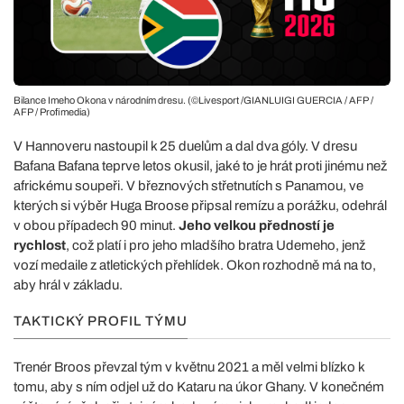
Bilance Imeho Okona v národním dresu. (©Livesport /GIANLUIGI GUERCIA / AFP /
AFP / Profimedia)
V Hannoveru nastoupil k 25 duelům a dal dva góly. V dresu
Bafana Bafana teprve letos okusil, jaké to je hrát proti jinému než
africkému soupeři. V březnových střetnutích s Panamou, ve
kterých si výběr Huga Broose připsal remízu a porážku, odehrál
v obou případech 90 minut.
Jeho velkou předností je
rychlost
, což platí i pro jeho mladšího bratra Udemeho, jenž
vozí medaile z atletických přehlídek. Okon rozhodně má na to,
aby hrál v základu.
TAKTICKÝ PROFIL TÝMU
Trenér Broos převzal tým v květnu 2021 a měl velmi blízko k
tomu, aby s ním odjel už do Kataru na úkor Ghany. V konečném