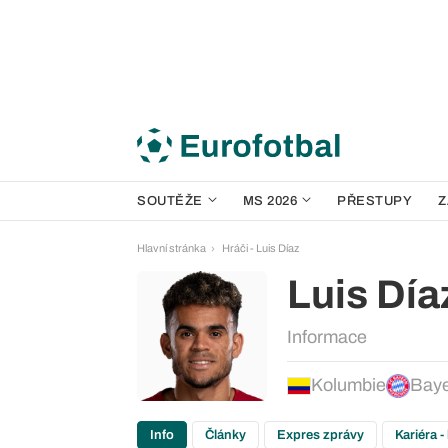
SOUTĚŽE
MS 2026
PŘESTUPY
Z
Hlavní stránka
Hráči - Luis Díaz
Luis Día
Informace
Kolumbie
Baye
Info
Články
Expres zprávy
Kariéra -