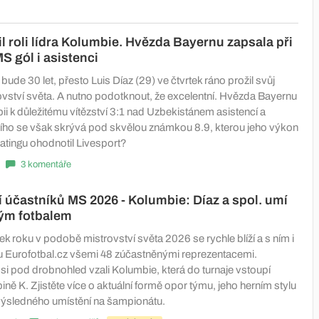
il roli lídra Kolumbie. Hvězda Bayernu zapsala při
S gól i asistenci
bude 30 let, přesto Luis Díaz (29) ve čtvrtek ráno prožil svůj
ovství světa. A nutno podotknout, že excelentní. Hvězda Bayernu
i k důležitému vítězství 3:1 nad Uzbekistánem asistencí a
ího se však skrývá pod skvělou známkou 8.9, kterou jeho výkon
atingu ohodnotil Livesport?
3 komentáře
 účastníků MS 2026 - Kolumbie: Díaz a spol. umí
ným fotbalem
k roku v podobě mistrovství světa 2026 se rychle blíží a s ním i
 Eurofotbal.cz všemi 48 zúčastněnými reprezentacemi.
si pod drobnohled vzali Kolumbie, která do turnaje vstoupí
ně K. Zjistěte více o aktuální formě opor týmu, jeho herním stylu
i výsledného umístění na šampionátu.