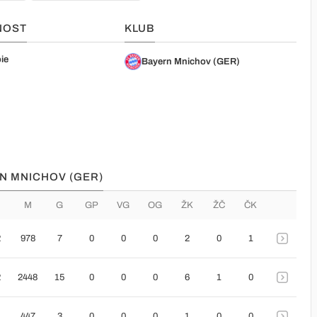
NOST
KLUB
ie
Bayern Mnichov (GER)
RN MNICHOV (GER)
M
G
GP
VG
OG
ŽK
ŽČ
ČK
2
978
7
0
0
0
2
0
1
2
2448
15
0
0
0
6
1
0
447
3
0
0
0
1
0
0