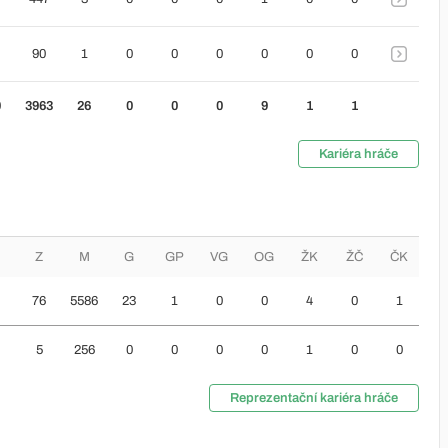
90
1
0
0
0
0
0
0
0
3963
26
0
0
0
9
1
1
Kariéra hráče
Z
M
G
GP
VG
OG
ŽK
ŽČ
ČK
76
5586
23
1
0
0
4
0
1
5
256
0
0
0
0
1
0
0
Reprezentační kariéra hráče