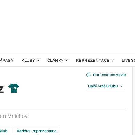
ÁPASY
KLUBY
ČLÁNKY
REPREZENTACE
LIVES
Přidat hráče do záložek
z
Další hráči klubu
14
rn Mnichov
 klub
Kariéra - reprezentace