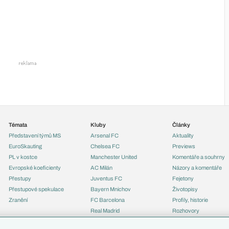
Témata
Kluby
Články
Představení týmů MS
Arsenal FC
Aktuality
EuroSkauting
Chelsea FC
Previews
PL v kostce
Manchester United
Komentáře a souhrny
Evropské koeficienty
AC Milán
Názory a komentáře
Přestupy
Juventus FC
Fejetony
Přestupové spekulace
Bayern Mnichov
Životopisy
Zranění
FC Barcelona
Profily, historie
Real Madrid
Rozhovory
Tipy a analýzy