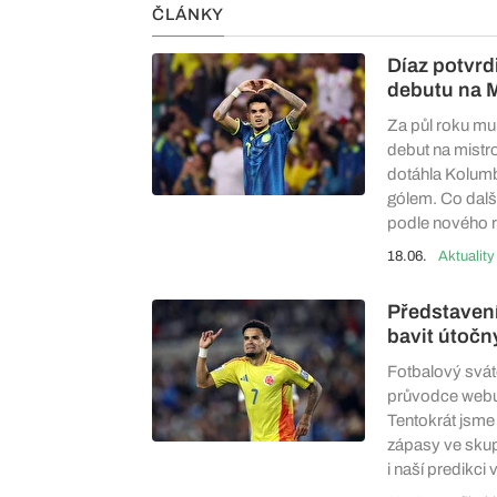
ČLÁNKY
Díaz potvrd
debutu na M
Za půl roku mu 
debut na mistr
dotáhla Kolumbi
gólem. Co dalš
podle nového r
18.06.
Aktuality
Představení
bavit útoč
Fotbalový sváte
průvodce webu
Tentokrát jsme 
zápasy ve skupi
i naší predikc