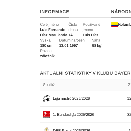
INFORMACE
NÁROD
Celé jméno
Číslo
Používané
Kolumb
Luis Fernando
dresu
jméno
Díaz Marulanda
14
Luis Díaz
Výška
Datum narození
Váha
180 cm
13.01.1997
58 kg
Pozice
záložník
AKTUÁLNÍ STATISTIKY V KLUBU BAYE
Soutěž
Z
Liga mistrů 2025/2026
1
1. Bundesliga 2025/2026
3
DFB-Pokal 2025/2026
5