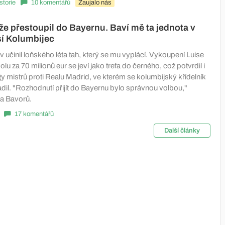
istorie
10 komentářů
Zaujalo nás
, že přestoupil do Bayernu. Baví mě ta jednota v
sí Kolumbijec
učinil loňského léta tah, který se mu vyplácí. Vykoupení Luise
lu za 70 milionů eur se jeví jako trefa do černého, což potvrdil i
gy mistrů proti Realu Madrid, ve kterém se kolumbijský křídelník
dil. "Rozhodnutí přijít do Bayernu bylo správnou volbou,"
ra Bavorů.
17 komentářů
Další články