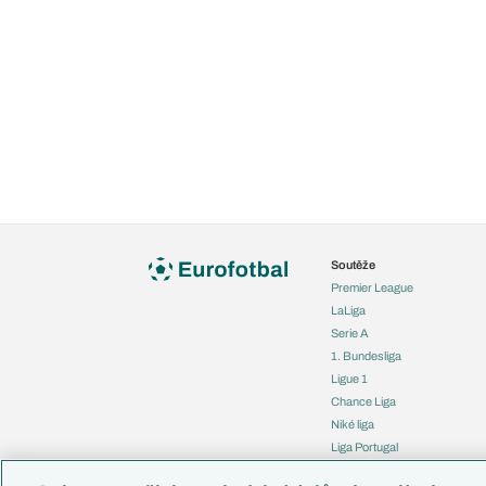
Soutěže
Premier League
LaLiga
Serie A
1. Bundesliga
Ligue 1
Chance Liga
Niké liga
Liga Portugal
Eredivisie