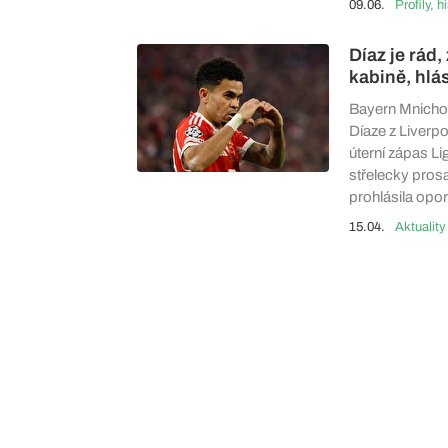
09.06.
Profily, h
Díaz je rád
kabině, hlá
Bayern Mnichov 
Díaze z Liverpoo
úterní zápas Li
střelecky prosa
prohlásila opo
15.04.
Aktuality