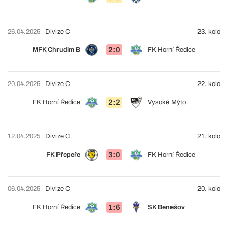
26.04.2025
Divize C
23. kolo
2:0
MFK Chrudim B
FK Horní Ředice
20.04.2025
Divize C
22. kolo
2:2
FK Horní Ředice
Vysoké Mýto
12.04.2025
Divize C
21. kolo
3:0
FK Přepeře
FK Horní Ředice
06.04.2025
Divize C
20. kolo
1:6
FK Horní Ředice
SK Benešov