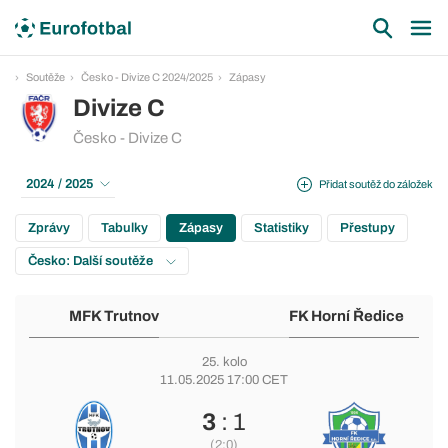
Soutěže
Česko - Divize C 2024/2025
Zápasy
Divize C
Česko - Divize C
2024 / 2025
Přidat soutěž do záložek
Zprávy
Tabulky
Zápasy
Statistiky
Přestupy
Česko: Další soutěže
MFK Trutnov
FK Horní Ředice
25. kolo
11.05.2025 17:00 CET
3
: 1
(2:0)