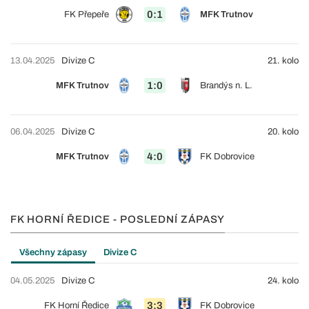
0:1
FK Přepeře
MFK Trutnov
13.04.2025
Divize C
21. kolo
1:0
MFK Trutnov
Brandýs n. L.
06.04.2025
Divize C
20. kolo
4:0
MFK Trutnov
FK Dobrovice
FK HORNÍ ŘEDICE - POSLEDNÍ ZÁPASY
Všechny zápasy
Divize C
04.05.2025
Divize C
24. kolo
3:3
FK Horní Ředice
FK Dobrovice