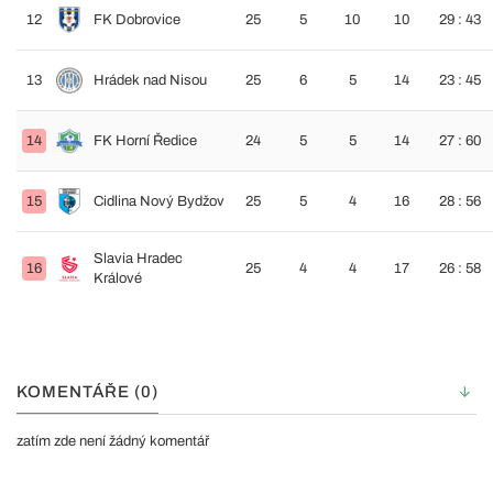
12
FK Dobrovice
25
5
10
10
29 : 43
13
Hrádek nad Nisou
25
6
5
14
23 : 45
14
FK Horní Ředice
24
5
5
14
27 : 60
15
Cidlina Nový Bydžov
25
5
4
16
28 : 56
Slavia Hradec
16
25
4
4
17
26 : 58
Králové
KOMENTÁŘE (0)
zatím zde není žádný komentář