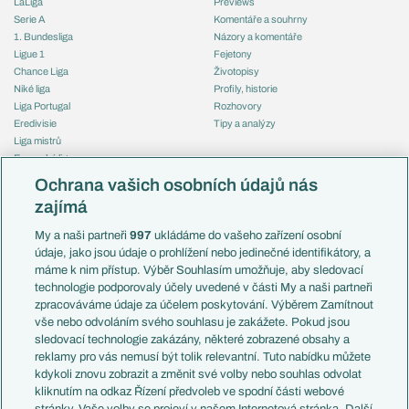
LaLiga
Previews
Serie A
Komentáře a souhrny
1. Bundesliga
Názory a komentáře
Ligue 1
Fejetony
Chance Liga
Životopisy
Niké liga
Profily, historie
Liga Portugal
Rozhovory
Eredivisie
Tipy a analýzy
Liga mistrů
Evropská liga
Reprezentace
Konferenční liga
Česko
Ochrana vašich osobních údajů nás
Mistrovství světa
Slovensko
zajímá
Liga národů
Anglie
Francie
My a naši partneři
997
ukládáme do vašeho zařízení osobní
Témata
Itálie
údaje, jako jsou údaje o prohlížení nebo jedinečné identifikátory, a
Představení týmů MS
Německo
máme k nim přístup. Výběr Souhlasím umožňuje, aby sledovací
EuroSkauting
Španělsko
technologie podporovaly účely uvedené v části My a naši partneři
PL v kostce
Argentina
zpracováváme údaje za účelem poskytování. Výběrem Zamítnout
Evropské koeficienty
Brazílie
vše nebo odvoláním svého souhlasu je zakážete. Pokud jsou
Přestupy
sledovací technologie zakázány, některé zobrazené obsahy a
Přestupové spekulace
reklamy pro vás nemusí být tolik relevantní. Tuto nabídku můžete
Přestupy
Zranění
kdykoli znovu zobrazit a změnit své volby nebo souhlas odvolat
Zápasy
kliknutím na odkaz Řízení předvoleb ve spodní části webové
Livescore