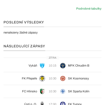
Podrobné tabulky
POSLEDNÍ VÝSLEDKY
nenalezeny žádné zápasy
NÁSLEDUJÍCÍ ZÁPASY
ZÍTRA
Vykáň
10:15
MFK Chrudim B
FK Přepeře
10:30
SK Kosmonosy
FC Hlinsko
10:30
SK Sparta Kolín
Ústí n. O.
17:00
FK Turnov