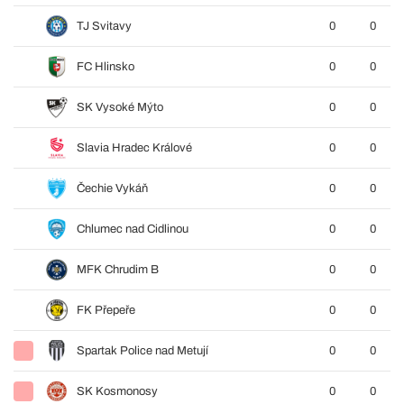
TJ Svitavy
0
0
FC Hlinsko
0
0
SK Vysoké Mýto
0
0
Slavia Hradec Králové
0
0
Čechie Vykáň
0
0
Chlumec nad Cidlinou
0
0
MFK Chrudim B
0
0
FK Přepeře
0
0
Spartak Police nad Metují
0
0
SK Kosmonosy
0
0