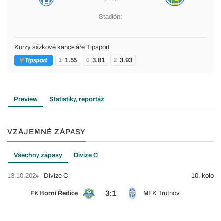
Stadión:
Kurzy sázkové kanceláře Tipsport
1.55
3.81
3.93
1
0
2
Preview
Statistiky, reportáž
VZÁJEMNÉ ZÁPASY
Všechny zápasy
Divize C
13.10.2024
Divize C
10. kolo
3:1
FK Horní Ředice
MFK Trutnov