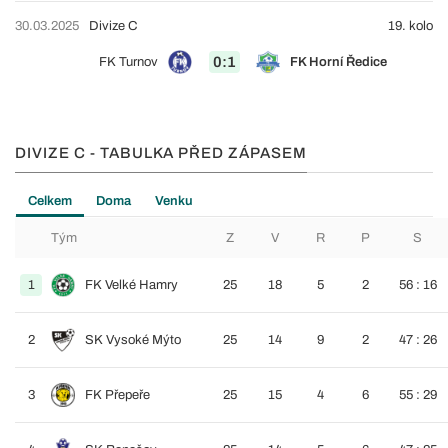
30.03.2025
Divize C
19. kolo
0:1
FK Turnov
FK Horní Ředice
DIVIZE C - TABULKA PŘED ZÁPASEM
Celkem
Doma
Venku
Tým
Z
V
R
P
S
1
FK Velké Hamry
25
18
5
2
56 : 16
2
SK Vysoké Mýto
25
14
9
2
47 : 26
3
FK Přepeře
25
15
4
6
55 : 29