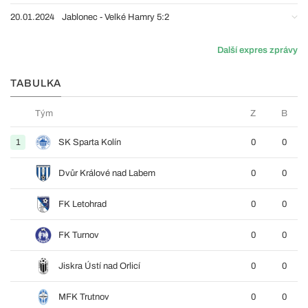
20.01.2024
Jablonec - Velké Hamry 5:2
Další expres zprávy
TABULKA
Tým
Z
B
1
SK Sparta Kolín
0
0
Dvůr Králové nad Labem
0
0
FK Letohrad
0
0
FK Turnov
0
0
Jiskra Ústí nad Orlicí
0
0
MFK Trutnov
0
0