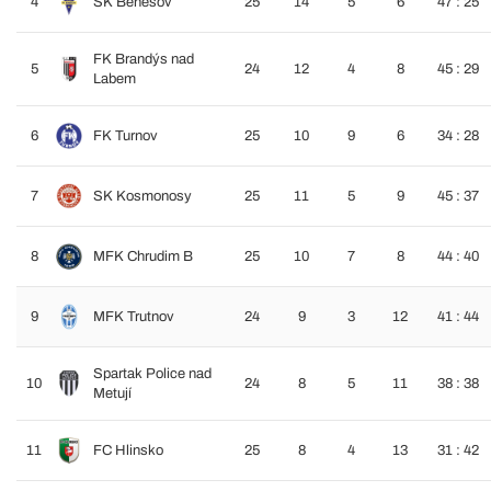
4
SK Benešov
25
14
5
6
47 : 25
FK Brandýs nad
5
24
12
4
8
45 : 29
Labem
6
FK Turnov
25
10
9
6
34 : 28
7
SK Kosmonosy
25
11
5
9
45 : 37
8
MFK Chrudim B
25
10
7
8
44 : 40
9
MFK Trutnov
24
9
3
12
41 : 44
Spartak Police nad
10
24
8
5
11
38 : 38
Metují
11
FC Hlinsko
25
8
4
13
31 : 42