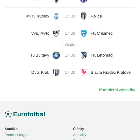
MFK Trutnov
17:00
Police
Vys. Mýto
17:00
FK Chlumec
09.08.
TJ Svitavy
17:00
FK Letohrad
Dvůr Král.
17:00
Slavia Hradec Králové
Kompletní výsledky
Soutěže
Články
Premier League
Aktuality