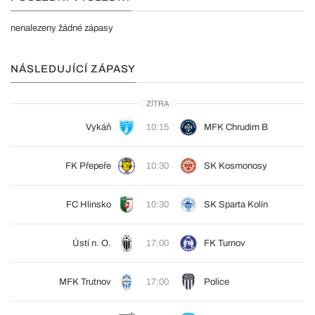
nenalezeny žádné zápasy
NÁSLEDUJÍCÍ ZÁPASY
ZÍTRA
Vykáň
10:15
MFK Chrudim B
FK Přepeře
10:30
SK Kosmonosy
FC Hlinsko
10:30
SK Sparta Kolín
Ústí n. O.
17:00
FK Turnov
MFK Trutnov
17:00
Police