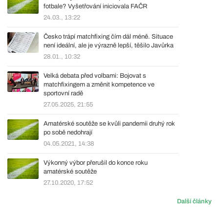
fotbale? Vyšetřování iniciovala FAČR
24.03., 13:22
Česko trápí matchfixing čím dál méně. Situace
není ideální, ale je výrazně lepší, těšilo Javůrka
28.01., 10:32
Velká debata před volbami: Bojovat s
matchfixingem a změnit kompetence ve
sportovní radě
27.05.2025, 21:55
Amatérské soutěže se kvůli pandemii druhý rok
po sobě nedohrají
04.05.2021, 14:38
Výkonný výbor přerušil do konce roku
amatérské soutěže
27.10.2020, 17:52
Další články