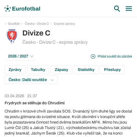
Soutěže
Česko - Divize C
Expres zprávy
Divize C
Česko - Divize C - expres zprávy
2026 / 2027
Přidat soutěž do záložek
Zprávy
Tabulky
Zápasy
Statistiky
Přestupy
Česko: Další soutěže
03.04.2026
21:37
Frydrych se stěhuje do Chrudimi
Chrudim v krizové chvíli zavolala SOS. Dvanáctý tým druhé ligy se dostal
na postu gólmana do svízelné situace. Kvůli obvinění v korupční aféře
byla pozastavena činnost hned dvěma brankářům MFK. Mimo hru jsou
Lumír Číž (25) a Jakub Tlustý (21), východočeskému mužstvu tak zůstal
jediný brankář, Jáchym Šerák (25). Klub vše vyřešil tak, že na konci