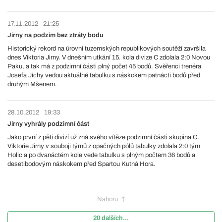
17.11.2012
21:25
Jirny na podzim bez ztráty bodu
Historický rekord na úrovni tuzemských republikových soutěží završila
dnes Viktoria Jirny. V dnešním utkání 15. kola divize C zdolala 2:0 Novou
Paku, a tak má z podzimní části plný počet 45 bodů. Svěřenci trenéra
Josefa Jíchy vedou aktuálně tabulku s náskokem patnácti bodů před
druhým Mšenem.
28.10.2012
19:33
Jirny vyhrály podzimní část
Jako první z pěti divizí už zná svého vítěze podzimní části skupina C.
Viktorie Jirny v souboji týmů z opačných pólů tabulky zdolala 2:0 tým
Holic a po dvanáctém kole vede tabulku s plným počtem 36 bodů a
desetibodovým náskokem před Spartou Kutná Hora.
Nahoru
20 dalších...