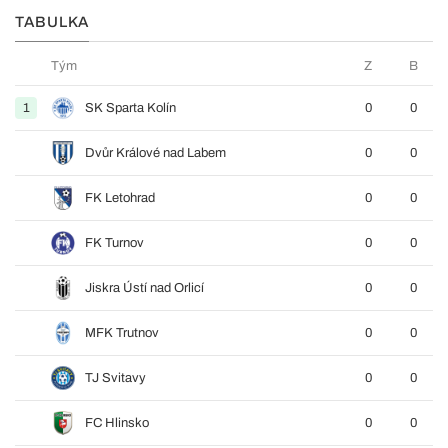
TABULKA
Tým
Z
B
1
SK Sparta Kolín
0
0
Dvůr Králové nad Labem
0
0
FK Letohrad
0
0
FK Turnov
0
0
Jiskra Ústí nad Orlicí
0
0
MFK Trutnov
0
0
TJ Svitavy
0
0
FC Hlinsko
0
0