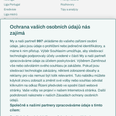
Liga Portugal
Rozhovory
Eredivisie
Tipy a analýzy
Liga mistrů
Evropská liga
Reprezentace
Konferenční liga
Česko
Ochrana vašich osobních údajů nás
Mistrovství světa
Slovensko
zajímá
Liga národů
Anglie
Francie
My a naši partneři
997
ukládáme do vašeho zařízení osobní
Témata
Itálie
údaje, jako jsou údaje o prohlížení nebo jedinečné identifikátory, a
Představení týmů MS
Německo
máme k nim přístup. Výběr Souhlasím umožňuje, aby sledovací
EuroSkauting
Španělsko
technologie podporovaly účely uvedené v části My a naši partneři
PL v kostce
Argentina
zpracováváme údaje za účelem poskytování. Výběrem Zamítnout
Evropské koeficienty
Brazílie
vše nebo odvoláním svého souhlasu je zakážete. Pokud jsou
Přestupy
sledovací technologie zakázány, některé zobrazené obsahy a
Přestupové spekulace
reklamy pro vás nemusí být tolik relevantní. Tuto nabídku můžete
Přestupy
Zranění
kdykoli znovu zobrazit a změnit své volby nebo souhlas odvolat
Zápasy
kliknutím na odkaz Řízení předvoleb ve spodní části webové
Livescore
stránky. Vaše volby se projeví v našem Internetová stránka. Další
Kluby
Tipovací soutěž
podrobnosti naleznete v našich Zásadách ochrany osobních
Arsenal FC
Fotbal TV
údajů.
Chelsea FC
Společně s našimi partnery zpracováváme údaje s tímto
Manchester United
cílem:
AC Milán
Juventus FC