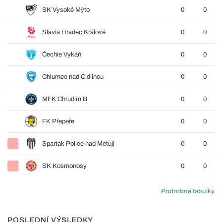
SK Vysoké Mýto
0
0
Slavia Hradec Králové
0
0
Čechie Vykáň
0
0
Chlumec nad Cidlinou
0
0
MFK Chrudim B
0
0
FK Přepeře
0
0
Spartak Police nad Metují
0
0
SK Kosmonosy
0
0
Podrobné tabulky
POSLEDNÍ VÝSLEDKY