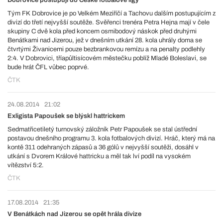
Dobrovice postupují do České fotbalové ligy
Tým FK Dobrovice je po Velkém Meziříčí a Tachovu dalším postupujícím z
divizí do třetí nejvyšší soutěže. Svěřenci trenéra Petra Hejna mají v čele
skupiny C dvě kola před koncem osmibodový náskok před druhými
Benátkami nad Jizerou, jež v dnešním utkání 28. kola uhrály doma se
čtvrtými Živanicemi pouze bezbrankovou remízu a na penalty podlehly
2:4. V Dobrovici, tříapůltisícovém městečku poblíž Mladé Boleslavi, se
bude hrát ČFL vůbec poprvé.
ČTK
24.08.2014
21:02
Exligista Papoušek se blýskl hattrickem
Sedmatřicetiletý turnovský záložník Petr Papoušek se stal ústřední
postavou dnešního programu 3. kola fotbalových divizí. Hráč, který má na
kontě 311 odehraných zápasů a 36 gólů v nejvyšší soutěži, dosáhl v
utkání s Dvorem Králové hattricku a měl tak lví podíl na vysokém
vítězství 5:2.
ČTK
17.08.2014
21:35
V Benátkách nad Jizerou se opět hrála divize