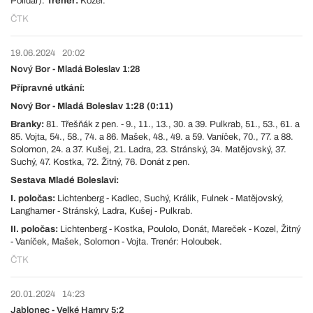
Polidar).
Trenér:
Kozel.
ČTK
19.06.2024
20:02
Nový Bor - Mladá Boleslav 1:28
Přípravné utkání:
Nový Bor - Mladá Boleslav 1:28 (0:11)
Branky:
81. Třešňák z pen. - 9., 11., 13., 30. a 39. Pulkrab, 51., 53., 61. a
85. Vojta, 54., 58., 74. a 86. Mašek, 48., 49. a 59. Vaníček, 70., 77. a 88.
Solomon, 24. a 37. Kušej, 21. Ladra, 23. Stránský, 34. Matějovský, 37.
Suchý, 47. Kostka, 72. Žitný, 76. Donát z pen.
Sestava Mladé Boleslavi:
I. poločas:
Lichtenberg - Kadlec, Suchý, Králik, Fulnek - Matějovský,
Langhamer - Stránský, Ladra, Kušej - Pulkrab.
II. poločas:
Lichtenberg - Kostka, Poulolo, Donát, Mareček - Kozel, Žitný
- Vaníček, Mašek, Solomon - Vojta. Trenér: Holoubek.
ČTK
20.01.2024
14:23
Jablonec - Velké Hamry 5:2