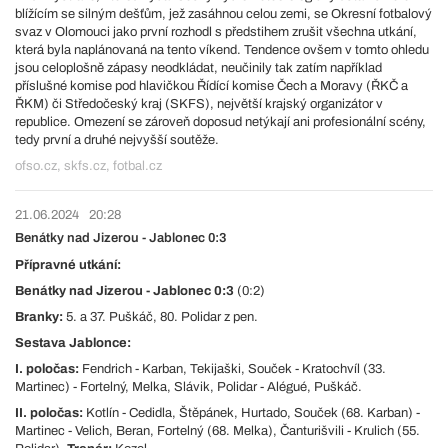
blížícím se silným dešťům, jež zasáhnou celou zemi, se Okresní fotbalový
svaz v Olomouci jako první rozhodl s předstihem zrušit všechna utkání,
která byla naplánovaná na tento víkend. Tendence ovšem v tomto ohledu
jsou celoplošně zápasy neodkládat, neučinily tak zatím například
příslušné komise pod hlavičkou Řídící komise Čech a Moravy (ŘKČ a
ŘKM) či Středočeský kraj (SKFS), největší krajský organizátor v
republice. Omezení se zároveň doposud netýkají ani profesionální scény,
tedy první a druhé nejvyšší soutěže.
ofso.cz, skfs.cz, fotbal.cz
21.06.2024
20:28
Benátky nad Jizerou - Jablonec 0:3
Přípravné utkání:
Benátky nad Jizerou - Jablonec 0:3
(0:2)
Branky:
5. a 37. Puškáč, 80. Polidar z pen.
Sestava Jablonce:
I. poločas:
Fendrich - Karban, Tekijaški, Souček - Kratochvíl (33.
Martinec) - Fortelný, Melka, Slávik, Polidar - Alégué, Puškáč.
II. poločas:
Kotlín - Cedidla, Štěpánek, Hurtado, Souček (68. Karban) -
Martinec - Velich, Beran, Fortelný (68. Melka), Čanturišvili - Krulich (55.