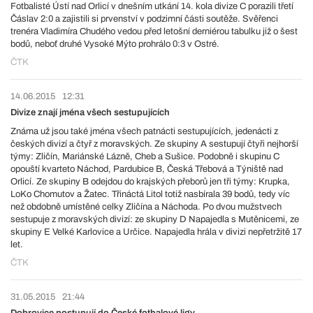
Fotbalisté Ústí nad Orlicí v dnešním utkání 14. kola divize C porazili třetí
Čáslav 2:0 a zajistili si prvenství v podzimní části soutěže. Svěřenci
trenéra Vladimíra Chudého vedou před letošní derniérou tabulku již o šest
bodů, neboť druhé Vysoké Mýto prohrálo 0:3 v Ostré.
ČTK
14.06.2015
12:31
Divize znají jména všech sestupujících
Známa už jsou také jména všech patnácti sestupujících, jedenácti z
českých divizí a čtyř z moravských. Ze skupiny A sestupují čtyři nejhorší
týmy: Zličín, Mariánské Lázně, Cheb a Sušice. Podobně i skupinu C
opouští kvarteto Náchod, Pardubice B, Česká Třebová a Týniště nad
Orlicí. Ze skupiny B odejdou do krajských přeborů jen tři týmy: Krupka,
LoKo Chomutov a Žatec. Třináctá Litol totiž nasbírala 39 bodů, tedy víc
než obdobně umístěné celky Zličína a Náchoda. Po dvou mužstvech
sestupuje z moravských divizí: ze skupiny D Napajedla s Mutěnicemi, ze
skupiny E Velké Karlovice a Určice. Napajedla hrála v divizi nepřetržitě 17
let.
ČTK
31.05.2015
21:44