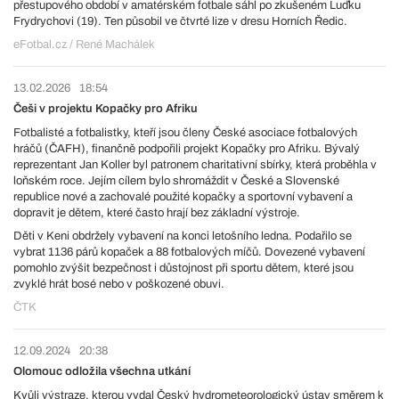
přestupového období v amatérském fotbale sáhl po zkušeném Luďku
Frydrychovi (19). Ten působil ve čtvrté lize v dresu Horních Ředic.
eFotbal.cz / René Machálek
13.02.2026
18:54
Češi v projektu Kopačky pro Afriku
Fotbalisté a fotbalistky, kteří jsou členy České asociace fotbalových
hráčů (ČAFH), finančně podpořili projekt Kopačky pro Afriku. Bývalý
reprezentant Jan Koller byl patronem charitativní sbírky, která proběhla v
loňském roce. Jejím cílem bylo shromáždit v České a Slovenské
republice nové a zachovalé použité kopačky a sportovní vybavení a
dopravit je dětem, které často hrají bez základní výstroje.
Děti v Keni obdržely vybavení na konci letošního ledna. Podařilo se
vybrat 1136 párů kopaček a 88 fotbalových míčů. Dovezené vybavení
pomohlo zvýšit bezpečnost i důstojnost při sportu dětem, které jsou
zvyklé hrát bosé nebo v poškozené obuvi.
ČTK
12.09.2024
20:38
Olomouc odložila všechna utkání
Kvůli výstraze, kterou vydal Český hydrometeorologický ústav směrem k