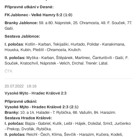
Přípravné utkání v Desné:
FK Jablonec - Velké Hamry 5:2 (1:0)
Branky Jablonce:
59. a 80. Náprstek, 25. Chramosta, 49. F. Souček, 77.
Gaši.
Sestava Jablonce:
I. poločas
: Kotlín - Karban, Tekijaški, Hurtado, Polidar - Kanakimana,
Houska, Kubín, Pleštil - Chramosta, Krulich.
II. poločas:
Myška - Karban, Štěpánek, Martinec, Čanturišvili - Gaši, F.
Souček, Kratochvíl, Náprstek - Velich, Drchal. Trenér: Látal.
ČTK
20.07.2022
19:16
Vysoké Mýto - Hradec Králové 2:3
Přípravné utkání:
Vysoké Mýto - Hradec Králové 2:3 (2:1)
Branky:
10. a 14. Haladei - 7. Rybička, 66. Vašulín, 84. Harazim.
Sestava Hradce Králové:
I. poločas:
Bajza - Gabriel, Kutík, Leibl - Hájek, Doležal, Smrž, Jurčenko
- Prekop, Dvořák, Rybička.
II. poločas:
Reichl - Čech, Klíma, Ševčík - Harazim, Kučera, Kodeš,