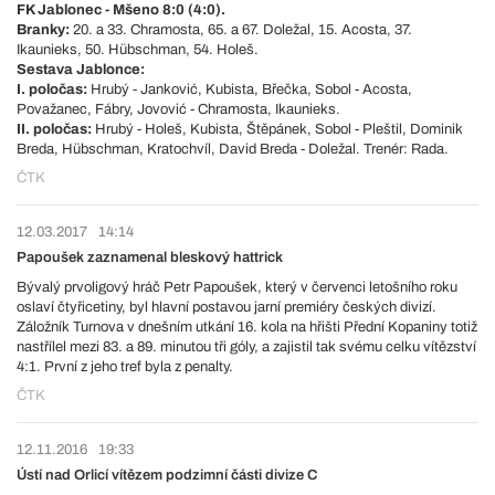
FK Jablonec - Mšeno 8:0 (4:0).
Branky:
20. a 33. Chramosta, 65. a 67. Doležal, 15. Acosta, 37.
Ikaunieks, 50. Hübschman, 54. Holeš.
Sestava Jablonce:
I. poločas:
Hrubý - Janković, Kubista, Břečka, Sobol - Acosta,
Považanec, Fábry, Jovović - Chramosta, Ikaunieks.
II. poločas:
Hrubý - Holeš, Kubista, Štěpánek, Sobol - Pleštil, Dominik
Breda, Hübschman, Kratochvíl, David Breda - Doležal. Trenér: Rada.
ČTK
12.03.2017
14:14
Papoušek zaznamenal bleskový hattrick
Bývalý prvoligový hráč Petr Papoušek, který v červenci letošního roku
oslaví čtyřicetiny, byl hlavní postavou jarní premiéry českých divizí.
Záložník Turnova v dnešním utkání 16. kola na hřišti Přední Kopaniny totiž
nastřílel mezi 83. a 89. minutou tři góly, a zajistil tak svému celku vítězství
4:1. První z jeho tref byla z penalty.
ČTK
12.11.2016
19:33
Ústí nad Orlicí vítězem podzimní části divize C