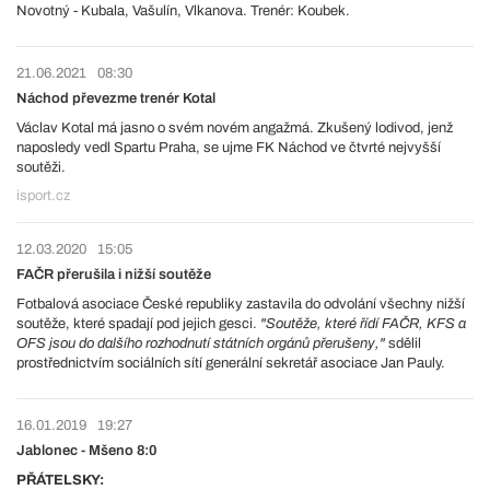
Novotný - Kubala, Vašulín, Vlkanova. Trenér: Koubek.
21.06.2021
08:30
Náchod převezme trenér Kotal
Václav Kotal má jasno o svém novém angažmá. Zkušený lodivod, jenž
naposledy vedl Spartu Praha, se ujme FK Náchod ve čtvrté nejvyšší
soutěži.
isport.cz
12.03.2020
15:05
FAČR přerušila i nižší soutěže
Fotbalová asociace České republiky zastavila do odvolání všechny nižší
soutěže, které spadají pod jejich gesci.
"Soutěže, které řídí FAČR, KFS a
OFS jsou do dalšího rozhodnutí státních orgánů přerušeny,"
sdělil
prostřednictvím sociálních sítí generální sekretář asociace Jan Pauly.
16.01.2019
19:27
Jablonec - Mšeno 8:0
PŘÁTELSKY: