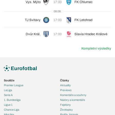
Vys. Mýto
17:00
FK Chlumec
09.08.
TJ Svitavy
17:00
FK Letohrad
Dvůr Král.
17:00
Slavia Hradec Králové
Kompletní výsledky
Soutěže
Články
Premier League
Aktuality
LaLiga
Previews
Serie A
Komentáře a souhrny
1. Bundesliga
Názory a komentáře
Ligue 1
Fejetony
Chance Liga
Životopisy
Niké liga
Profily, historie