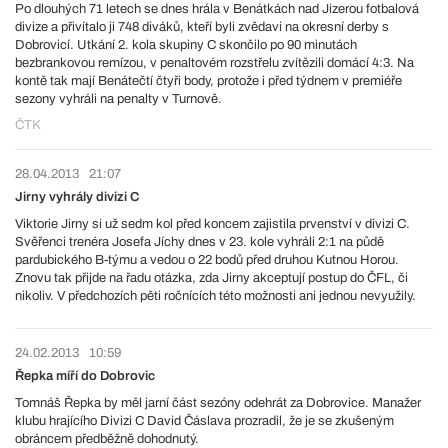
Po dlouhých 71 letech se dnes hrála v Benátkách nad Jizerou fotbalová
divize a přivítalo ji 748 diváků, kteří byli zvědavi na okresní derby s
Dobrovicí. Utkání 2. kola skupiny C skončilo po 90 minutách
bezbrankovou remízou, v penaltovém rozstřelu zvítězili domácí 4:3. Na
kontě tak mají Benátečtí čtyři body, protože i před týdnem v premiéře
sezony vyhráli na penalty v Turnově.
ČTK
28.04.2013
21:07
Jirny vyhrály divizi C
Viktorie Jirny si už sedm kol před koncem zajistila prvenství v divizi C.
Svěřenci trenéra Josefa Jíchy dnes v 23. kole vyhráli 2:1 na půdě
pardubického B-týmu a vedou o 22 bodů před druhou Kutnou Horou.
Znovu tak přijde na řadu otázka, zda Jirny akceptují postup do ČFL, či
nikoliv. V předchozích pěti ročnících této možnosti ani jednou nevyužily.
24.02.2013
10:59
Řepka míří do Dobrovic
Tomnáš Řepka by měl jarní část sezóny odehrát za Dobrovice. Manažer
klubu hrajícího Divizi C David Čáslava prozradil, že je se zkušeným
obráncem předběžně dohodnutý.