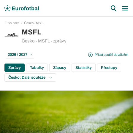
Soutěže
Česko - MSFL
MSFL
Česko - MSFL - zprávy
2026 / 2027
Přidat soutěž do záložek
Zprávy
Tabulky
Zápasy
Statistiky
Přestupy
Česko: Další soutěže