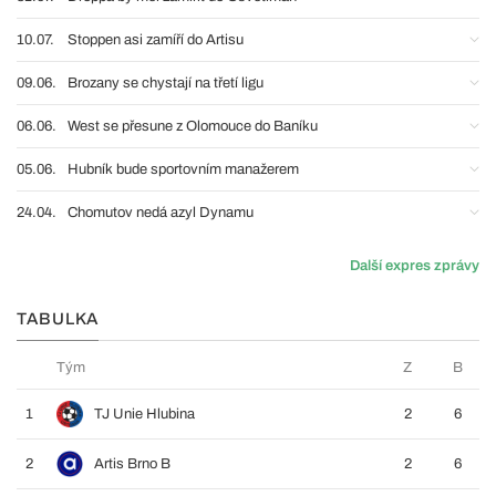
10.07.
Stoppen asi zamíří do Artisu
09.06.
Brozany se chystají na třetí ligu
06.06.
West se přesune z Olomouce do Baníku
05.06.
Hubník bude sportovním manažerem
24.04.
Chomutov nedá azyl Dynamu
Další expres zprávy
TABULKA
Tým
Z
B
1
TJ Unie Hlubina
2
6
2
Artis Brno B
2
6