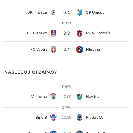
0:1
SK Hranice
SK Uničov
DNES
3:3
FK Blansko
RSM Hodonín
2:4
FC Vsetín
Hlubina
NÁSLEDUJÍCÍ ZÁPASY
DNES
Vítkovice
17:00
Havířov
ZÍTRA
Brno B
10:15
Frýdek-M.