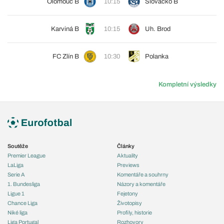
Olomouc B
10:15
Slovácko B
Karviná B
10:15
Uh. Brod
FC Zlín B
10:30
Polanka
Kompletní výsledky
Soutěže
Články
Premier League
Aktuality
LaLiga
Previews
Serie A
Komentáře a souhrny
1. Bundesliga
Názory a komentáře
Ligue 1
Fejetony
Chance Liga
Životopisy
Niké liga
Profily, historie
Liga Portugal
Rozhovory