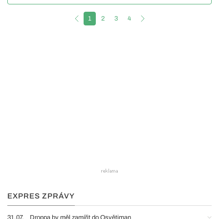
1
2
3
4
EXPRES ZPRÁVY
31.07.
Droppa by měl zamířit do Osvětiman