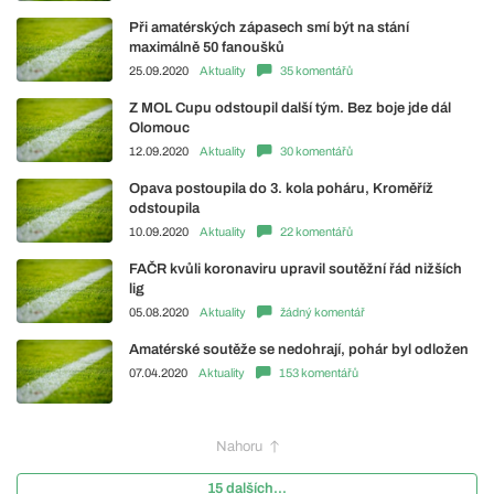
Při amatérských zápasech smí být na stání
maximálně 50 fanoušků
25.09.2020
Aktuality
35 komentářů
Z MOL Cupu odstoupil další tým. Bez boje jde dál
Olomouc
12.09.2020
Aktuality
30 komentářů
Opava postoupila do 3. kola poháru, Kroměříž
odstoupila
10.09.2020
Aktuality
22 komentářů
FAČR kvůli koronaviru upravil soutěžní řád nižších
lig
05.08.2020
Aktuality
žádný komentář
Amatérské soutěže se nedohrají, pohár byl odložen
07.04.2020
Aktuality
153 komentářů
Nahoru
15 dalších...