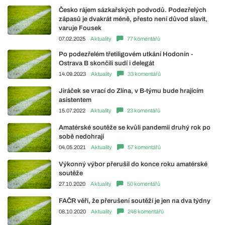
Česko rájem sázkařských podvodů. Podezřelých
zápasů je dvakrát méně, přesto není důvod slavit,
varuje Fousek
07.02.2025
Aktuality
77 komentářů
Po podezřelém třetiligovém utkání Hodonín -
Ostrava B skončili sudí i delegát
14.09.2023
Aktuality
33 komentářů
Jiráček se vrací do Zlína, v B-týmu bude hrajícím
asistentem
15.07.2022
Aktuality
23 komentářů
Amatérské soutěže se kvůli pandemii druhý rok po
sobě nedohrají
04.05.2021
Aktuality
57 komentářů
Výkonný výbor přerušil do konce roku amatérské
soutěže
27.10.2020
Aktuality
50 komentářů
FAČR věří, že přerušení soutěží je jen na dva týdny
08.10.2020
Aktuality
248 komentářů