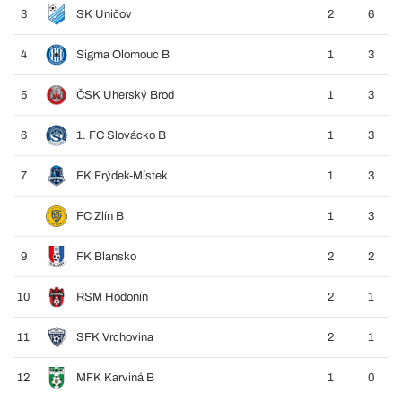
3
SK Uničov
2
6
4
Sigma Olomouc B
1
3
5
ČSK Uherský Brod
1
3
6
1. FC Slovácko B
1
3
7
FK Frýdek-Místek
1
3
FC Zlín B
1
3
9
FK Blansko
2
2
10
RSM Hodonín
2
1
11
SFK Vrchovina
2
1
12
MFK Karviná B
1
0