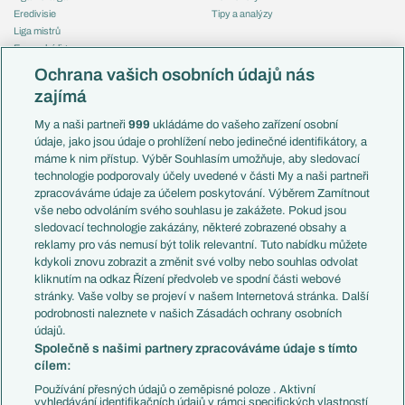
Eredivisie
Tipy a analýzy
Liga mistrů
Evropská liga
Reprezentace
Konferenční liga
Česko
Ochrana vašich osobních údajů nás
Mistrovství světa
Slovensko
zajímá
Liga národů
Anglie
Francie
My a naši partneři
999
ukládáme do vašeho zařízení osobní
Témata
Itálie
údaje, jako jsou údaje o prohlížení nebo jedinečné identifikátory, a
Představení týmů MS
Německo
máme k nim přístup. Výběr Souhlasím umožňuje, aby sledovací
EuroSkauting
Španělsko
technologie podporovaly účely uvedené v části My a naši partneři
PL v kostce
Argentina
zpracováváme údaje za účelem poskytování. Výběrem Zamítnout
Evropské koeficienty
Brazílie
vše nebo odvoláním svého souhlasu je zakážete. Pokud jsou
Přestupy
sledovací technologie zakázány, některé zobrazené obsahy a
Přestupové spekulace
reklamy pro vás nemusí být tolik relevantní. Tuto nabídku můžete
Přestupy
Zranění
kdykoli znovu zobrazit a změnit své volby nebo souhlas odvolat
Zápasy
kliknutím na odkaz Řízení předvoleb ve spodní části webové
Livescore
stránky. Vaše volby se projeví v našem Internetová stránka. Další
Kluby
Tipovací soutěž
podrobnosti naleznete v našich Zásadách ochrany osobních
Arsenal FC
Fotbal TV
údajů.
Chelsea FC
Společně s našimi partnery zpracováváme údaje s tímto
Manchester United
cílem:
AC Milán
Juventus FC
Používání přesných údajů o zeměpisné poloze . Aktivní
Bayern Mnichov
vyhledávání identifikačních údajů v rámci specifických vlastností