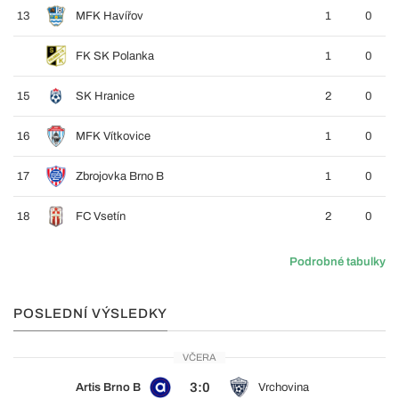
13
MFK Havířov
1
0
FK SK Polanka
1
0
15
SK Hranice
2
0
16
MFK Vítkovice
1
0
17
Zbrojovka Brno B
1
0
18
FC Vsetín
2
0
Podrobné tabulky
POSLEDNÍ VÝSLEDKY
VČERA
3:0
Artis Brno B
Vrchovina