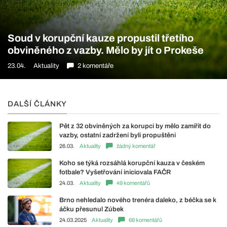
Soud v korupční kauze propustil třetího
obviněného z vazby. Mělo by jít o Prokeše
23.04.
Aktuality
2 komentáře
DALŠÍ ČLÁNKY
Pět z 32 obviněných za korupci by mělo zamířit do
vazby, ostatní zadržení byli propuštěni
26.03.
Aktuality
žádný komentář
Koho se týká rozsáhlá korupční kauza v českém
fotbale? Vyšetřování iniciovala FAČR
24.03.
Aktuality
49 komentářů
Brno nehledalo nového trenéra daleko, z béčka se k
áčku přesunul Zúbek
24.03.2025
Aktuality
68 komentářů