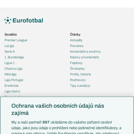
Soutěže
Články
Premier League
Aktuality
LaLiga
Previews
Serie A
Komentáře a souhrny
1. Bundesliga
Názory a komentáře
Ligue 1
Fejetony
Chance Liga
Životopisy
Niké liga
Profily, historie
Liga Portugal
Rozhovory
Eredivisie
Tipy a analýzy
Liga mistrů
Evropská liga
Reprezentace
Konferenční liga
Česko
Ochrana vašich osobních údajů nás
Mistrovství světa
Slovensko
zajímá
Liga národů
Anglie
Francie
My a naši partneři
997
ukládáme do vašeho zařízení osobní
Témata
Itálie
údaje, jako jsou údaje o prohlížení nebo jedinečné identifikátory, a
Představení týmů MS
Německo
máme k nim přístup. Výběr Souhlasím umožňuje, aby sledovací