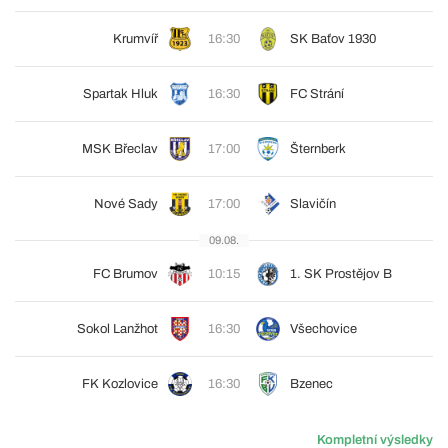
Krumvíř
16:30
SK Baťov 1930
Spartak Hluk
16:30
FC Strání
MSK Břeclav
17:00
Šternberk
Nové Sady
17:00
Slavičín
09.08.
FC Brumov
10:15
1. SK Prostějov B
Sokol Lanžhot
16:30
Všechovice
FK Kozlovice
16:30
Bzenec
Kompletní výsledky