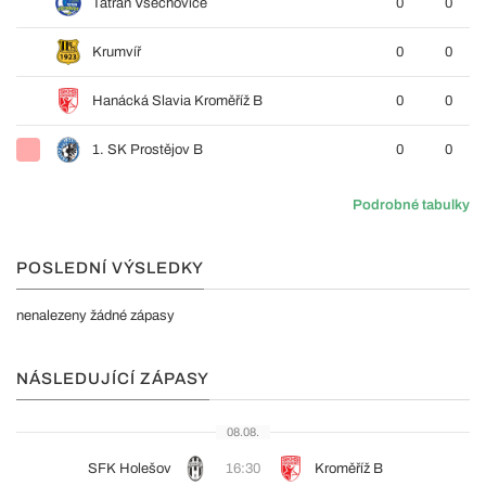
Tatran Všechovice
0
0
Krumvíř
0
0
Hanácká Slavia Kroměříž B
0
0
1. SK Prostějov B
0
0
Podrobné tabulky
POSLEDNÍ VÝSLEDKY
nenalezeny žádné zápasy
NÁSLEDUJÍCÍ ZÁPASY
08.08.
SFK Holešov
16:30
Kroměříž B