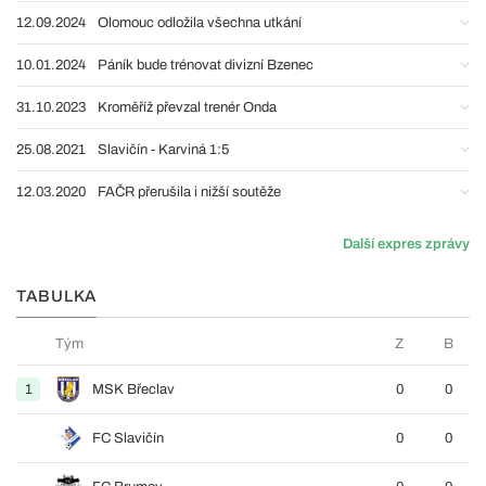
12.09.2024
Olomouc odložila všechna utkání
10.01.2024
Páník bude trénovat divizní Bzenec
31.10.2023
Kroměříž převzal trenér Onda
25.08.2021
Slavičín - Karviná 1:5
12.03.2020
FAČR přerušila i nižší soutěže
Další expres zprávy
TABULKA
Tým
Z
B
1
MSK Břeclav
0
0
FC Slavičín
0
0