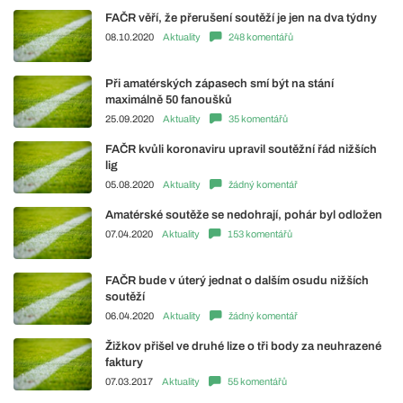
FAČR věří, že přerušení soutěží je jen na dva týdny
08.10.2020
Aktuality
248 komentářů
Při amatérských zápasech smí být na stání
maximálně 50 fanoušků
25.09.2020
Aktuality
35 komentářů
FAČR kvůli koronaviru upravil soutěžní řád nižších
lig
05.08.2020
Aktuality
žádný komentář
Amatérské soutěže se nedohrají, pohár byl odložen
07.04.2020
Aktuality
153 komentářů
FAČR bude v úterý jednat o dalším osudu nižších
soutěží
06.04.2020
Aktuality
žádný komentář
Žižkov přišel ve druhé lize o tři body za neuhrazené
faktury
07.03.2017
Aktuality
55 komentářů