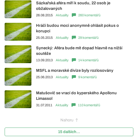
Sázkařská aféra míří k soudu, 22 osob je
obžalovaných
26.08.2015
Aktuality
260 komentářů
Hráči budou moci anonymně ohlásit pokus o
korupci
25.05.2015
Aktuality
29 komentářů
Synecký: Aféra bude mít dopad hlavně na nižší
soutěže
13.09.2013
Aktuality
14 komentářů
MSFL a moravské divize byly rozlosovány
25.06.2013
Aktuality
9 komentářů
Matušovič se vrací do kyperského Apollonu
Limassol
31.07.2011
Aktuality
110 komentářů
Nahoru
15 dalších...