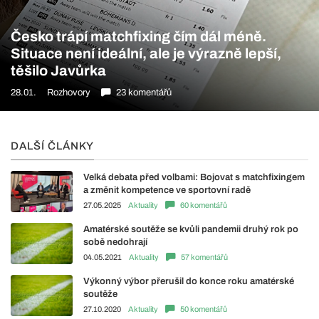
Česko trápí matchfixing čím dál méně.
Situace není ideální, ale je výrazně lepší,
těšilo Javůrka
28.01.
Rozhovory
23 komentářů
DALŠÍ ČLÁNKY
Velká debata před volbami: Bojovat s matchfixingem
a změnit kompetence ve sportovní radě
27.05.2025
Aktuality
60 komentářů
Amatérské soutěže se kvůli pandemii druhý rok po
sobě nedohrají
04.05.2021
Aktuality
57 komentářů
Výkonný výbor přerušil do konce roku amatérské
soutěže
27.10.2020
Aktuality
50 komentářů