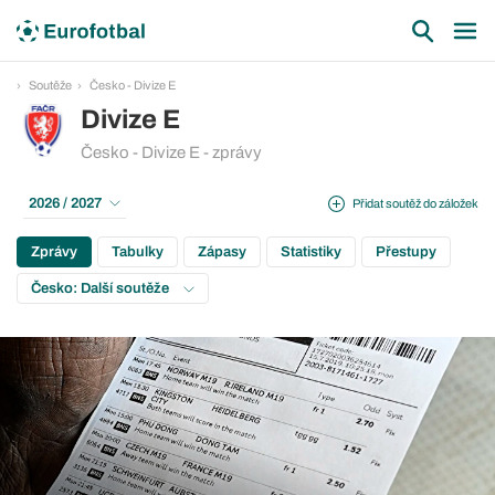
Soutěže
Česko - Divize E
Divize E
Česko - Divize E - zprávy
2026 / 2027
Přidat soutěž do záložek
Zprávy
Tabulky
Zápasy
Statistiky
Přestupy
Česko: Další soutěže