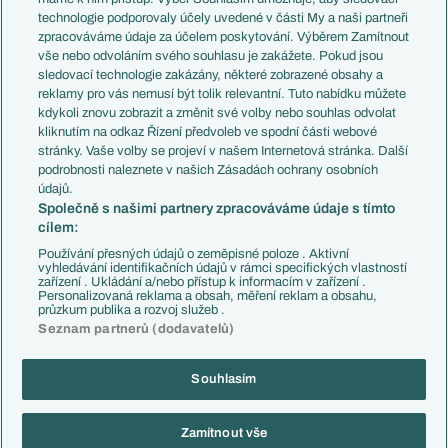
EuroSkauting
Španělsko
technologie podporovaly účely uvedené v části My a naši partneři
PL v kostce
Argentina
zpracováváme údaje za účelem poskytování. Výběrem Zamítnout
Evropské koeficienty
Brazílie
vše nebo odvoláním svého souhlasu je zakážete. Pokud jsou
Přestupy
sledovací technologie zakázány, některé zobrazené obsahy a
Přestupové spekulace
reklamy pro vás nemusí být tolik relevantní. Tuto nabídku můžete
Přestupy
Zranění
kdykoli znovu zobrazit a změnit své volby nebo souhlas odvolat
Zápasy
kliknutím na odkaz Řízení předvoleb ve spodní části webové
Livescore
stránky. Vaše volby se projeví v našem Internetová stránka. Další
Kluby
Tipovací soutěž
podrobnosti naleznete v našich Zásadách ochrany osobních
Arsenal FC
Fotbal TV
údajů.
Chelsea FC
Společně s našimi partnery zpracováváme údaje s tímto
Manchester United
cílem:
AC Milán
Juventus FC
Používání přesných údajů o zeměpisné poloze . Aktivní
Bayern Mnichov
vyhledávání identifikačních údajů v rámci specifických vlastností
zařízení . Ukládání a/nebo přístup k informacím v zařízení .
FC Barcelona
Personalizovaná reklama a obsah, měření reklam a obsahu,
Real Madrid
průzkum publika a rozvoj služeb .
Seznam partnerů (dodavatelů)
Souhlasím
Copyright © 2001-2026 EuroFotbal.cz. Využíváme zpravodajství ČTK.
RSS
Podmínky užití
Informace o zpracování osobních údajů
Zamítnout vše