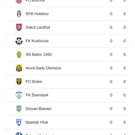
FC Brumov
0
0
SFK Holešov
0
0
Sokol Lanžhot
0
0
FK Kozlovice
0
0
SK Baťov 1930
0
0
Nové Sady Olomouc
0
0
FC Strání
0
0
FK Šternberk
0
0
Slovan Bzenec
0
0
Spartak Hluk
0
0