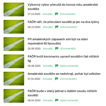
Výkonný výbor přerušil do konce roku amatérské
soutěže
27.10.2020
Aktuality
50 komentářů
FAČR věří, že přerušení soutěží je jen na dva týdny
08.10.2020
Aktuality
248 komentářů
Při amatérských zápasech smí být na stání
maximálně 50 fanoušků
25.09.2020
Aktuality
35 komentářů
FAČR kvůli koronaviru upravil soutěžní řád nižších
lig
05.08.2020
Aktuality
žádný komentář
Amatérské soutěže se nedohrají, pohár byl odložen
07.04.2020
Aktuality
153 komentářů
FAČR bude v úterý jednat o dalším osudu nižších
soutěží
06.04.2020
Aktuality
žádný komentář