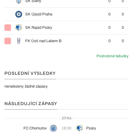
SK Slaný
0
0
SK Újezd Praha
0
0
SK Rapid Psáry
0
0
FK Ústí nad Labem B
0
0
Podrobné tabulky
POSLEDNÍ VÝSLEDKY
nenalezeny žádné zápasy
NÁSLEDUJÍCÍ ZÁPASY
ZÍTRA
FC Chomutov
18:30
Psáry