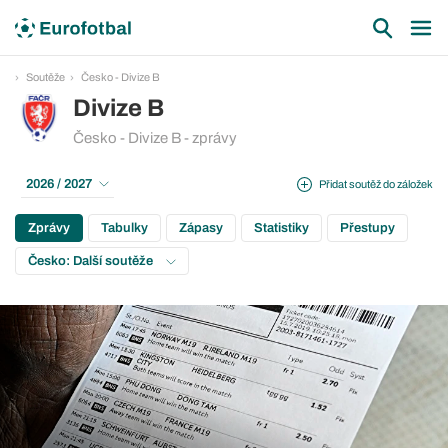
Soutěže
Česko - Divize B
Divize B
Česko - Divize B - zprávy
2026 / 2027
Přidat soutěž do záložek
Zprávy
Tabulky
Zápasy
Statistiky
Přestupy
Česko: Další soutěže