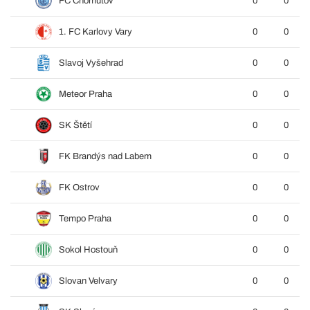
FC Chomutov
0
0
1. FC Karlovy Vary
0
0
Slavoj Vyšehrad
0
0
Meteor Praha
0
0
SK Štětí
0
0
FK Brandýs nad Labem
0
0
FK Ostrov
0
0
Tempo Praha
0
0
Sokol Hostouň
0
0
Slovan Velvary
0
0