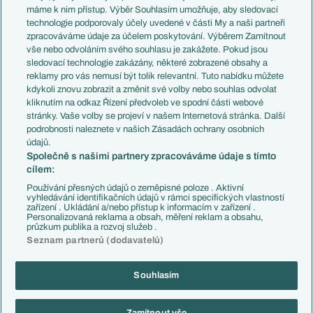
Představení týmů MS
Německo
máme k nim přístup. Výběr Souhlasím umožňuje, aby sledovací
EuroSkauting
Španělsko
technologie podporovaly účely uvedené v části My a naši partneři
PL v kostce
Argentina
zpracováváme údaje za účelem poskytování. Výběrem Zamítnout
Evropské koeficienty
Brazílie
vše nebo odvoláním svého souhlasu je zakážete. Pokud jsou
Přestupy
sledovací technologie zakázány, některé zobrazené obsahy a
Přestupové spekulace
reklamy pro vás nemusí být tolik relevantní. Tuto nabídku můžete
Přestupy
Zranění
kdykoli znovu zobrazit a změnit své volby nebo souhlas odvolat
Zápasy
kliknutím na odkaz Řízení předvoleb ve spodní části webové
Livescore
stránky. Vaše volby se projeví v našem Internetová stránka. Další
Kluby
Tipovací soutěž
podrobnosti naleznete v našich Zásadách ochrany osobních
Arsenal FC
Fotbal TV
údajů.
Chelsea FC
Společně s našimi partnery zpracováváme údaje s tímto
Manchester United
cílem:
AC Milán
Juventus FC
Používání přesných údajů o zeměpisné poloze . Aktivní
Bayern Mnichov
vyhledávání identifikačních údajů v rámci specifických vlastností
zařízení . Ukládání a/nebo přístup k informacím v zařízení .
FC Barcelona
Personalizovaná reklama a obsah, měření reklam a obsahu,
Real Madrid
průzkum publika a rozvoj služeb .
Seznam partnerů (dodavatelů)
Souhlasím
Copyright © 2001-2026 EuroFotbal.cz. Využíváme zpravodajství ČTK.
RSS
Podmínky užití
Informace o zpracování osobních údajů