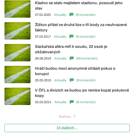
Kladno se stalo majitelem stadionu, posoudí jeho
stav
07.02.2020
Aktuality
69 komentářů
Žižkov přišel ve druhé lize o tři body za neuhrazené
faktury
07.03.2017
Aktuality
55 komentářů
Sázkařská aféra míří k soudu, 22 osob je
obžalovaných
26.08.2015
Aktuality
260 komentářů
Hráči budou moci anonymně ohlásit pokus o
korupci
25.05.2015
Aktuality
29 komentářů
V ČFL a divizích se budou po remíze kopat pokutové
kopy
03.03.2014
Aktuality
82 komentářů
Nahoru
15 dalších...