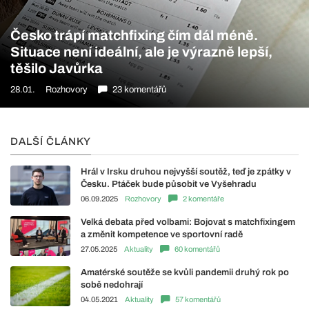
Česko trápí matchfixing čím dál méně.
Situace není ideální, ale je výrazně lepší,
těšilo Javůrka
28.01.
Rozhovory
23 komentářů
DALŠÍ ČLÁNKY
Hrál v Irsku druhou nejvyšší soutěž, teď je zpátky v
Česku. Ptáček bude působit ve Vyšehradu
06.09.2025
Rozhovory
2 komentáře
Velká debata před volbami: Bojovat s matchfixingem
a změnit kompetence ve sportovní radě
27.05.2025
Aktuality
60 komentářů
Amatérské soutěže se kvůli pandemii druhý rok po
sobě nedohrají
04.05.2021
Aktuality
57 komentářů