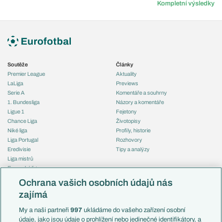
Kompletní výsledky
Soutěže
Články
Premier League
Aktuality
LaLiga
Previews
Serie A
Komentáře a souhrny
1. Bundesliga
Názory a komentáře
Ligue 1
Fejetony
Chance Liga
Životopisy
Niké liga
Profily, historie
Liga Portugal
Rozhovory
Eredivisie
Tipy a analýzy
Liga mistrů
Evropská liga
Reprezentace
Konferenční liga
Česko
Ochrana vašich osobních údajů nás
Mistrovství světa
Slovensko
zajímá
Liga národů
Anglie
Francie
My a naši partneři
997
ukládáme do vašeho zařízení osobní
Témata
Itálie
údaje, jako jsou údaje o prohlížení nebo jedinečné identifikátory, a