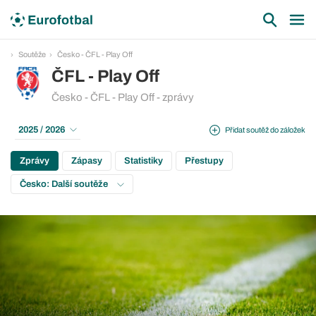
Soutěže
Česko - ČFL - Play Off
ČFL - Play Off
Česko - ČFL - Play Off - zprávy
2025 / 2026
Přidat soutěž do záložek
Zprávy
Zápasy
Statistiky
Přestupy
Česko: Další soutěže