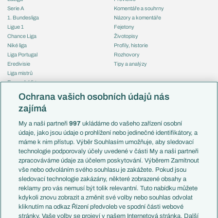
Serie A
Komentáře a souhrny
1. Bundesliga
Názory a komentáře
Ligue 1
Fejetony
Chance Liga
Životopisy
Niké liga
Profily, historie
Liga Portugal
Rozhovory
Eredivisie
Tipy a analýzy
Liga mistrů
Evropská liga
Reprezentace
Konferenční liga
Česko
Ochrana vašich osobních údajů nás
Mistrovství světa
Slovensko
zajímá
Liga národů
Anglie
Francie
My a naši partneři
997
ukládáme do vašeho zařízení osobní
Témata
Itálie
údaje, jako jsou údaje o prohlížení nebo jedinečné identifikátory, a
Představení týmů MS
Německo
máme k nim přístup. Výběr Souhlasím umožňuje, aby sledovací
EuroSkauting
Španělsko
technologie podporovaly účely uvedené v části My a naši partneři
PL v kostce
Argentina
zpracováváme údaje za účelem poskytování. Výběrem Zamítnout
Evropské koeficienty
Brazílie
vše nebo odvoláním svého souhlasu je zakážete. Pokud jsou
Přestupy
sledovací technologie zakázány, některé zobrazené obsahy a
Přestupové spekulace
reklamy pro vás nemusí být tolik relevantní. Tuto nabídku můžete
Přestupy
Zranění
kdykoli znovu zobrazit a změnit své volby nebo souhlas odvolat
Zápasy
kliknutím na odkaz Řízení předvoleb ve spodní části webové
Livescore
stránky. Vaše volby se projeví v našem Internetová stránka. Další
Kluby