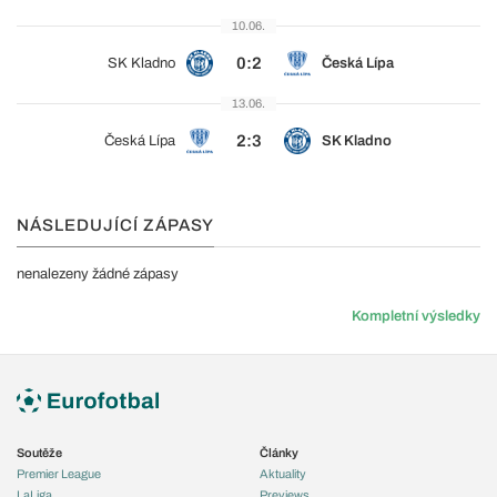
10.06.
0:2
SK Kladno
Česká Lípa
13.06.
2:3
Česká Lípa
SK Kladno
NÁSLEDUJÍCÍ ZÁPASY
nenalezeny žádné zápasy
Kompletní výsledky
Soutěže
Články
Premier League
Aktuality
LaLiga
Previews