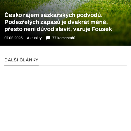
Česko rájem sázkařských podvodů.
Podezřelých zápasů je dvakrát méně,
přesto není důvod slavit, varuje Fousek
07.02.2025
Aktuality
77 komentářů
DALŠÍ ČLÁNKY