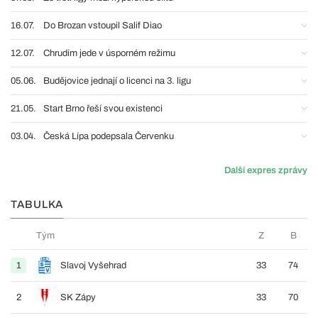
16.07.
Do Brozan vstoupil Salif Diao
12.07.
Chrudim jede v úsporném režimu
05.06.
Budějovice jednají o licenci na 3. ligu
21.05.
Start Brno řeší svou existenci
03.04.
Česká Lípa podepsala Červenku
Další expres zprávy
TABULKA
Tým
Z
B
1
Slavoj Vyšehrad
33
74
2
SK Zápy
33
70