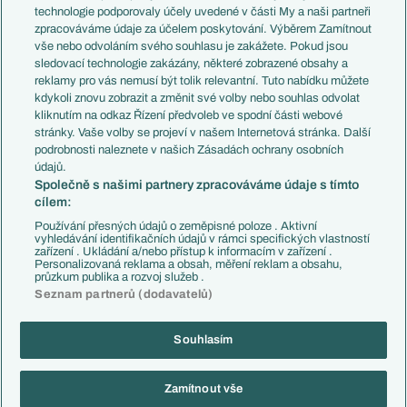
EuroSkauting
Španělsko
technologie podporovaly účely uvedené v části My a naši partneři
PL v kostce
Argentina
zpracováváme údaje za účelem poskytování. Výběrem Zamítnout
Evropské koeficienty
Brazílie
vše nebo odvoláním svého souhlasu je zakážete. Pokud jsou
Přestupy
sledovací technologie zakázány, některé zobrazené obsahy a
Přestupové spekulace
reklamy pro vás nemusí být tolik relevantní. Tuto nabídku můžete
Přestupy
Zranění
kdykoli znovu zobrazit a změnit své volby nebo souhlas odvolat
Zápasy
kliknutím na odkaz Řízení předvoleb ve spodní části webové
Livescore
stránky. Vaše volby se projeví v našem Internetová stránka. Další
Kluby
Tipovací soutěž
podrobnosti naleznete v našich Zásadách ochrany osobních
Arsenal FC
Fotbal TV
údajů.
Chelsea FC
Společně s našimi partnery zpracováváme údaje s tímto
Manchester United
cílem:
AC Milán
Juventus FC
Používání přesných údajů o zeměpisné poloze . Aktivní
Bayern Mnichov
vyhledávání identifikačních údajů v rámci specifických vlastností
zařízení . Ukládání a/nebo přístup k informacím v zařízení .
FC Barcelona
Personalizovaná reklama a obsah, měření reklam a obsahu,
Real Madrid
průzkum publika a rozvoj služeb .
Seznam partnerů (dodavatelů)
Souhlasím
Copyright © 2001-2026 EuroFotbal.cz. Využíváme zpravodajství ČTK.
RSS
Podmínky užití
Informace o zpracování osobních údajů
Zamítnout vše
GDPR a žurnalistika
Nastavení soukromí
Kontakt
Tiráž