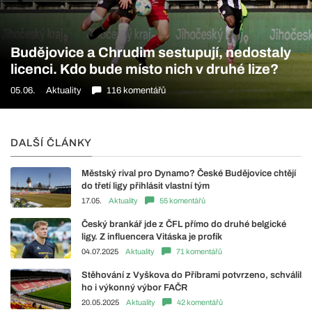
Budějovice a Chrudim sestupují, nedostaly
licenci. Kdo bude místo nich v druhé lize?
05.06.
Aktuality
116 komentářů
DALŠÍ ČLÁNKY
Městský rival pro Dynamo? České Budějovice chtějí
do třetí ligy přihlásit vlastní tým
17.05.
Aktuality
55 komentářů
Český brankář jde z ČFL přímo do druhé belgické
ligy. Z influencera Vitáska je profík
04.07.2025
Aktuality
71 komentářů
Stěhování z Vyškova do Příbrami potvrzeno, schválil
ho i výkonný výbor FAČR
20.05.2025
Aktuality
42 komentářů