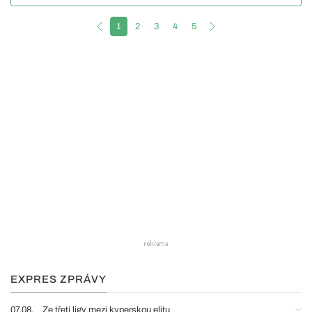
1
2
3
4
5
EXPRES ZPRÁVY
07.08.
Ze třetí ligy mezi kyperskou elitu