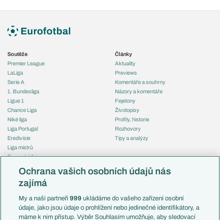
Soutěže
Články
Premier League
Aktuality
LaLiga
Previews
Serie A
Komentáře a souhrny
1. Bundesliga
Názory a komentáře
Ligue 1
Fejetony
Chance Liga
Životopisy
Niké liga
Profily, historie
Liga Portugal
Rozhovory
Eredivisie
Tipy a analýzy
Liga mistrů
Evropská liga
Reprezentace
Konferenční liga
Česko
Ochrana vašich osobních údajů nás
Mistrovství světa
Slovensko
zajímá
Liga národů
Anglie
Francie
My a naši partneři
999
ukládáme do vašeho zařízení osobní
Témata
Itálie
údaje, jako jsou údaje o prohlížení nebo jedinečné identifikátory, a
Představení týmů MS
Německo
máme k nim přístup. Výběr Souhlasím umožňuje, aby sledovací