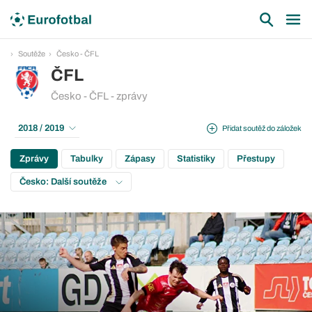
Soutěže
Česko - ČFL
ČFL
Česko - ČFL - zprávy
2018 / 2019
Přidat soutěž do záložek
Zprávy
Tabulky
Zápasy
Statistiky
Přestupy
Česko: Další soutěže