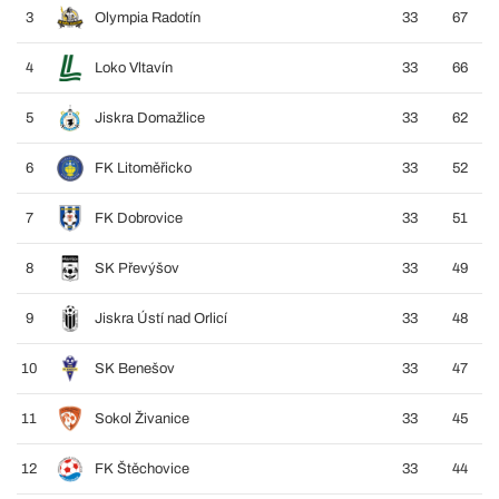
3
Olympia Radotín
33
67
4
Loko Vltavín
33
66
5
Jiskra Domažlice
33
62
6
FK Litoměřicko
33
52
7
FK Dobrovice
33
51
8
SK Převýšov
33
49
9
Jiskra Ústí nad Orlicí
33
48
10
SK Benešov
33
47
11
Sokol Živanice
33
45
12
FK Štěchovice
33
44