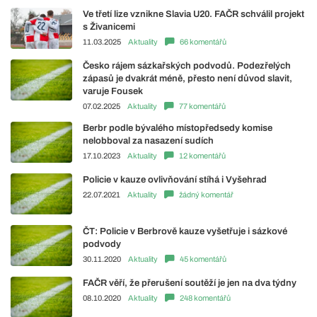
Ve třetí lize vznikne Slavia U20. FAČR schválil projekt
s Živanicemi
11.03.2025
Aktuality
66 komentářů
Česko rájem sázkařských podvodů. Podezřelých
zápasů je dvakrát méně, přesto není důvod slavit,
varuje Fousek
07.02.2025
Aktuality
77 komentářů
Berbr podle bývalého místopředsedy komise
nelobboval za nasazení sudích
17.10.2023
Aktuality
12 komentářů
Policie v kauze ovlivňování stíhá i Vyšehrad
22.07.2021
Aktuality
žádný komentář
ČT: Policie v Berbrově kauze vyšetřuje i sázkové
podvody
30.11.2020
Aktuality
45 komentářů
FAČR věří, že přerušení soutěží je jen na dva týdny
08.10.2020
Aktuality
248 komentářů