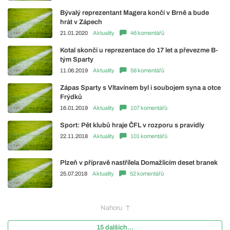
Bývalý reprezentant Magera končí v Brně a bude
hrát v Zápech
21.01.2020
Aktuality
46 komentářů
Kotal skončí u reprezentace do 17 let a převezme B-
tým Sparty
11.06.2019
Aktuality
58 komentářů
Zápas Sparty s Vltavínem byl i soubojem syna a otce
Frýdků
16.01.2019
Aktuality
107 komentářů
Sport: Pět klubů hraje ČFL v rozporu s pravidly
22.11.2018
Aktuality
101 komentářů
Plzeň v přípravě nastřílela Domažlicím deset branek
25.07.2018
Aktuality
52 komentářů
Nahoru
15 dalších...