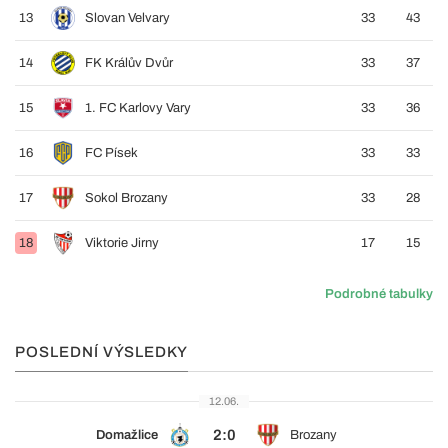
13
Slovan Velvary
33
43
14
FK Králův Dvůr
33
37
15
1. FC Karlovy Vary
33
36
16
FC Písek
33
33
17
Sokol Brozany
33
28
18
Viktorie Jirny
17
15
Podrobné tabulky
POSLEDNÍ VÝSLEDKY
12.06.
2:0
Domažlice
Brozany