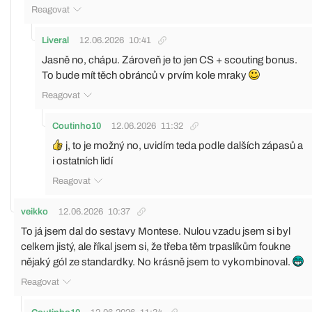
Reagovat
Liveral
12.06.2026
10:41
Jasně no, chápu. Zároveň je to jen CS + scouting bonus.
To bude mít těch obránců v prvím kole mraky
Reagovat
Coutinho10
12.06.2026
11:32
j, to je možný no, uvidím teda podle dalších zápasů a
i ostatních lidí
Reagovat
veikko
12.06.2026
10:37
To já jsem dal do sestavy Montese. Nulou vzadu jsem si byl
celkem jistý, ale říkal jsem si, že třeba těm trpaslíkům foukne
nějaký gól ze standardky. No krásně jsem to vykombinoval.
Reagovat