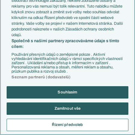
Reagovat
sledovací technologie zakázány, některé zobrazené obsahy a
reklamy pro vás nemusí být tolik relevantní. Tuto nabídku můžete
kdykoli znovu zobrazit a změnit své volby nebo souhlas odvolat
Pablos
13.06.2026
21:57
kliknutím na odkaz Řízení předvoleb ve spodní části webové
Tvl Embolo kapitán a ty áčka mu furt kurví
stránky. Vaše volby se projeví v našem Internetová stránka. Další
podrobnosti naleznete v našich Zásadách ochrany osobních
Reagovat
údajů.
Společně s našimi partnery zpracováváme údaje s tímto
Coutinho10
13.06.2026
22:58
cílem:
když nebude změna a budeš mít taky 2x9 bodů na kapitánovi,
Používání přesných údajů o zeměpisné poloze . Aktivní
budeš měnit nebo radši ne ?
vyhledávání identifikačních údajů v rámci specifických vlastností
zařízení . Ukládání a/nebo přístup k informacím v zařízení .
Personalizovaná reklama a obsah, měření reklam a obsahu,
Reagovat
průzkum publika a rozvoj služeb .
Seznam partnerů (dodavatelů)
Pablos
14.06.2026
10:35
Váhám docela… je to takové minimum na kapitána no
Souhlasím
Reagovat
Zamítnout vše
Coutinho10
14.06.2026
10:45
j, mám to stejně, ale možná lepší takto než to podělat
Řízení předvoleb
úplně