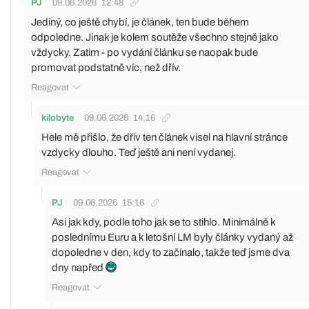
PJ
09.06.2026
12:48
Jediný, co ještě chybí, je článek, ten bude během
odpoledne. Jinak je kolem soutěže všechno stejně jako
vždycky. Zatim - po vydání článku se naopak bude
promovat podstatně víc, než dřív.
Reagovat
kilobyte
09.06.2026
14:16
Hele mě přišlo, že dřív ten článek visel na hlavní stránce
vzdycky dlouho. Teď ještě ani není vydanej.
Reagovat
PJ
09.06.2026
15:16
Asi jak kdy, podle toho jak se to stihlo. Minimálně k
poslednímu Euru a k letošní LM byly články vydaný až
dopoledne v den, kdy to začínalo, takže teď jsme dva
dny napřed
Reagovat