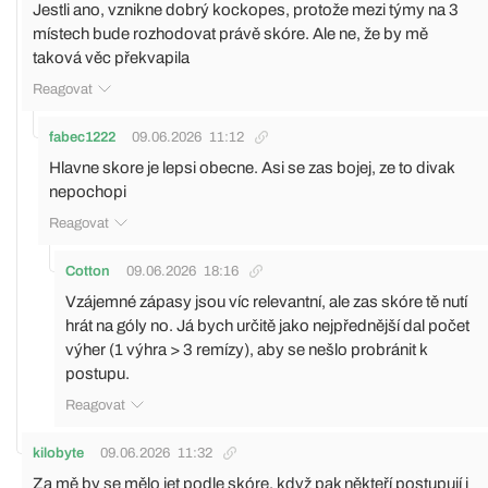
Jestli ano, vznikne dobrý kockopes, protože mezi týmy na 3
místech bude rozhodovat právě skóre. Ale ne, že by mě
taková věc překvapila
Reagovat
fabec1222
09.06.2026
11:12
Hlavne skore je lepsi obecne. Asi se zas bojej, ze to divak
nepochopi
Reagovat
Cotton
09.06.2026
18:16
Vzájemné zápasy jsou víc relevantní, ale zas skóre tě nutí
hrát na góly no. Já bych určitě jako nejpřednější dal počet
výher (1 výhra > 3 remízy), aby se nešlo probránit k
postupu.
Reagovat
kilobyte
09.06.2026
11:32
Za mě by se mělo jet podle skóre, když pak někteří postupují i