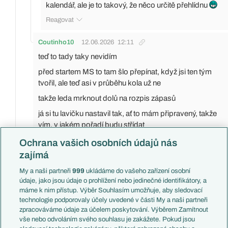
kalendář, ale je to takový, že něco určitě přehlídnu
Reagovat
Coutinho10
12.06.2026
12:11
teď to tady taky nevidím
před startem MS to tam šlo přepínat, když jsi ten tým
tvořil, ale teď asi v průběhu kola už ne
takže leda mrknout dolů na rozpis zápasů
já si tu lavičku nastavil tak, ať to mám připravený, takže
vím, v jakém pořadí budu střídat
Reagovat
Ochrana vašich osobních údajů nás
zajímá
C-M@ster
12.06.2026
12:26
My a naši partneři
999
ukládáme do vašeho zařízení osobní
Jako ja tam dal se stejným záměrem Vasqueze - sledoval
údaje, jako jsou údaje o prohlížení nebo jedinečné identifikátory, a
jsem zápas jedním okem a byl jsem celkem zesranej, když
máme k nim přístup. Výběr Souhlasím umožňuje, aby sledovací
jsem viděl ten faul a nevěděl, kterej obránce to byl.
technologie podporovaly účely uvedené v části My a naši partneři
zpracováváme údaje za účelem poskytování. Výběrem Zamítnout
Hlavně proti devíti úplně zbytečný.
vše nebo odvoláním svého souhlasu je zakážete. Pokud jsou