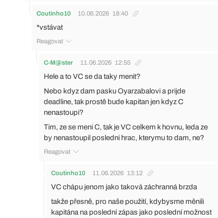
Coutinho10
10.06.2026
18:40
*vstávat
Reagovat
C-M@ster
11.06.2026
12:55
Hele a to VC se da taky menit?
Nebo kdyz dam pasku Oyarzabalovi a prijde
deadline, tak prostě bude kapitan jen kdyz C
nenastoupi?
Tim, ze se meni C, tak je VC celkem k hovnu, leda ze
by nenastoupil posledni hrac, kterymu to dam, ne?
Reagovat
Coutinho10
11.06.2026
13:12
VC chápu jenom jako taková záchranná brzda
takže přesně, pro naše použití, kdybysme měnili
kapitána na poslední zápas jako poslední možnost