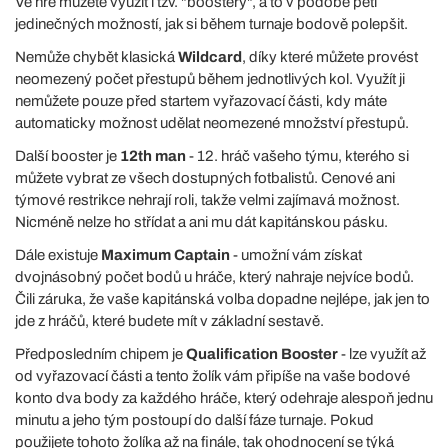
Ve hře můžete využít i tzv. "boostery", a to v podobě pěti
jedinečných možností, jak si během turnaje bodově polepšit.
Nemůže chybět klasická
Wildcard
, díky které můžete provést
neomezený počet přestupů během jednotlivých kol. Využít ji
nemůžete pouze před startem vyřazovací části, kdy máte
automaticky možnost udělat neomezené množství přestupů.
Další booster je
12th man
- 12. hráč vašeho týmu, kterého si
můžete vybrat ze všech dostupných fotbalistů. Cenové ani
týmové restrikce nehrají roli, takže velmi zajímavá možnost.
Nicméně nelze ho střídat a ani mu dát kapitánskou pásku.
Dále existuje
Maximum Captain
- umožní vám získat
dvojnásobný počet bodů u hráče, který nahraje nejvíce bodů.
Čili záruka, že vaše kapitánská volba dopadne nejlépe, jak jen to
jde z hráčů, které budete mít v základní sestavě.
Předposledním chipem je
Qualification Booster
- lze využít až
od vyřazovací části a tento žolík vám připíše na vaše bodové
konto dva body za každého hráče, který odehraje alespoň jednu
minutu a jeho tým postoupí do další fáze turnaje. Pokud
použijete tohoto žolíka až na finále, tak ohodnocení se týká