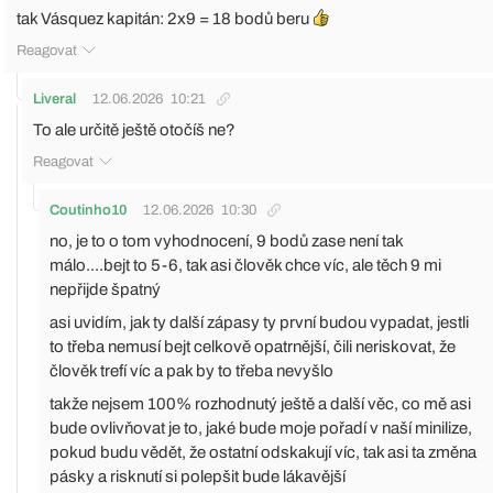
tak Vásquez kapitán: 2x9 = 18 bodů beru
Reagovat
Liveral
12.06.2026
10:21
To ale určitě ještě otočíš ne?
Reagovat
Coutinho10
12.06.2026
10:30
no, je to o tom vyhodnocení, 9 bodů zase není tak
málo....bejt to 5-6, tak asi člověk chce víc, ale těch 9 mi
nepřijde špatný
asi uvidím, jak ty další zápasy ty první budou vypadat, jestli
to třeba nemusí bejt celkově opatrnější, čili neriskovat, že
člověk trefí víc a pak by to třeba nevyšlo
takže nejsem 100% rozhodnutý ještě a další věc, co mě asi
bude ovlivňovat je to, jaké bude moje pořadí v naší minilize,
pokud budu vědět, že ostatní odskakují víc, tak asi ta změna
pásky a risknutí si polepšit bude lákavější