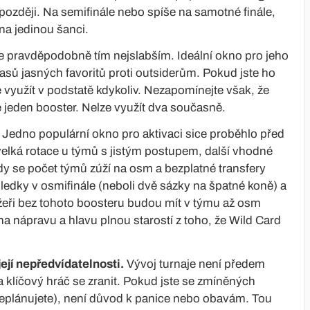
později. Na semifinále nebo spíše na samotné finále,
na jedinou šanci.
e pravděpodobně tím nejslabším. Ideální okno pro jeho
asů jasných favoritů proti outsiderům. Pokud jste ho
se využít v podstatě kdykoliv. Nezapomínejte však, že
 jeden booster. Nelze využít dva současně.
. Jedno populární okno pro aktivaci sice proběhlo před
velká rotace u týmů s jistým postupem, další vhodné
hdy se počet týmů zúží na osm a bezplatné transfery
sledky v osmifinále (neboli dvě sázky na špatné koně) a
eři bez tohoto boosteru budou mít v týmu až osm
na nápravu a hlavu plnou starostí z toho, že Wild Card
její nepředvídatelnosti.
Vývoj turnaje není předem
 klíčový hráč se zranit. Pokud jste se zmíněných
t neplánujete), není důvod k panice nebo obavám. Tou