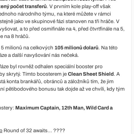
ný počet transferů
. V prvním kole play-off však
jednoho národního týmu, na které můžete v rámci
stejně jako ve skupinové fázi stanoven na tři hráče. V
šovat, a to před osmifinále na 4, před čtvrtfinále na 5,
ce na 8 hráčů.
o 5 milionů na celkových
105 milionů dolarů
. Na této
áze a další navyšování nás nečeká.
fáze byl rovněž odhalen speciální booster pro
doby skrytý. Tímto boosterem je
Clean Sheet Shield
. A
stá konta brankářů, obránců a záložníků tím, že jim
ní pětibodového bonusu tak dojde až ve chvíli, kdy tým
ostery:
Maximum Captain, 12th Man, Wild Card a
p
Round of 32 awaits... ????