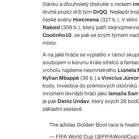
článku a dlouholetý diskutér s nickem
im
druhé pozici drží tým
DrQQ
. Nejlepší tr
české scény
Horcmena
(327 b.). V elitn
Rakoid
(309 b.), který patří stejnojmen
Coutinho10
, se pak se svým týmem nachá
místo.
A na jaké hráče se vyplatilo v rámci skup
soubojem o korunu krále střelců a fant
vrcholu najdeme nesmrtelného
Lionela
Kylian Mbappé
(36 b.) a
Vinícius Júnior
body. Investice do prémiových útočníků se
mnohem levnější hráči jako
Ismaila Sarr
je pak
Deniz Undav
, který svých 28 bodů
základní sestavě.
The adidas Golden Boot race is heatin
— FIFA World Cup (@FIFAWorldCup