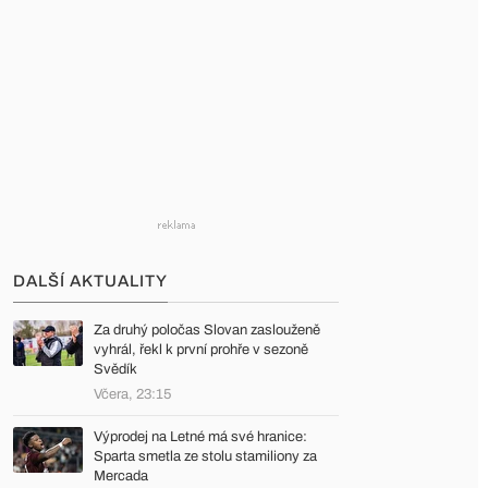
DALŠÍ AKTUALITY
Za druhý poločas Slovan zaslouženě
vyhrál, řekl k první prohře v sezoně
Svědík
Včera, 23:15
Výprodej na Letné má své hranice:
Sparta smetla ze stolu stamiliony za
Mercada