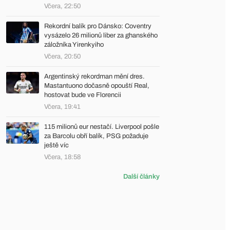
Včera, 22:50
Rekordní balík pro Dánsko: Coventry
vysázelo 26 milionů liber za ghanského
záložníka Yirenkyiho
Včera, 20:50
Argentinský rekordman mění dres.
Mastantuono dočasně opouští Real,
hostovat bude ve Florencii
Včera, 19:41
115 milionů eur nestačí. Liverpool pošle
za Barcolu obří balík, PSG požaduje
ještě víc
Včera, 18:58
Další články