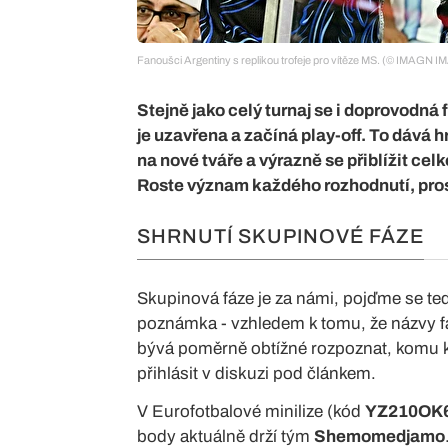
Fanoušci Argentiny s replikou trofeje pro vítěze MS. (© IMAGN 
Stejně jako celý turnaj se i doprovodná
je uzavřena a začíná play-off. To dává
na nové tváře a výrazně se přiblížit cel
Roste význam každého rozhodnutí, pros
SHRNUTÍ SKUPINOVÉ FÁZE
Skupinová fáze je za námi, pojďme se tedy
poznámka - vzhledem k tomu, že názvy f
bývá poměrně obtížné rozpoznat, komu kt
přihlásit v diskuzi pod článkem.
V Eurofotbalové minilize (kód
YZ210OK
body aktuálně drží tým
Shemomedjamo