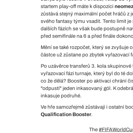
startem play-off máte k dispozici
neomeze
zůstává stejný maximální počet hráčů z 
svého fantasy týmu vsadit. Tento limit je 
dalších fázích se však bude postupně navy
před semifinále na 6 a před finále dokon
Mění se také rozpočet, který se zvyšuje 
částce už zůstane po zbytek vyřazovací f
Po uzávěrce transferů 3. kola skupinové 
vyřazovací fázi turnaje, který byl do té 
co že dělá? Booster po aktivaci chrání či
"odpustí" jeden inkasovaný gól. K odebrá
inkasuje podruhé.
Ve hře samozřejmě zůstávají i ostatní bo
Qualification Booster
.
The
#FIFAWorldCu