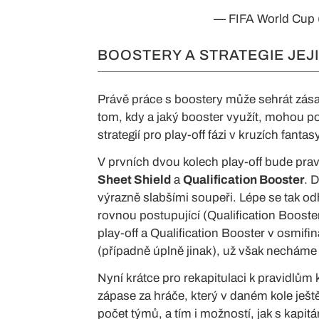
— FIFA World Cup
BOOSTERY A STRATEGIE JEJI
Právě práce s boostery může sehrát zása
tom, kdy a jaký booster využít, mohou p
strategií pro play-off fázi v kruzích fant
V prvních dvou kolech play-off bude pr
Sheet Shield
a
Qualification Booster
. 
výrazně slabšími soupeři. Lépe se tak od
rovnou postupující (Qualification Booster
play-off a Qualification Booster v osmif
(případně úplně jinak), už však necháme
Nyní krátce pro rekapitulaci k pravidlů
zápase za hráče, který v daném kole ješt
počet týmů, a tím i možností, jak s kapit