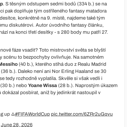
p
. S těsným odstupem sedmi bodů (334 b.) se na
ojici pak doplňuje tým ostříleného fantasy matadora
í desítce, konkrétně na 9. místě, najdeme také tým
nému diskutérovi. Autor úvodního fantasy článku,
zí na konci třetí desítky - s 280 body mu patří 27.
inové fáze vsadit? Toto mistrovství světa se blyští
asy scénu to bezpochyby ovlivňuje. Na samotném
 Messiho
(40 b.), kterého stíhá duo z Realu Madrid
(36 b.). Daleko není ani Nor Erling Haaland se 30
 tedy rozhodně vyplatila. Skvěle si však vedli i
(30 b.) nebo
Yoane Wissa
(28 b.). Naprostým úkazem
 dokázal posbírat, aniž by jedinkrát nastoupil v
g up ♨️
#FIFAWorldCup
pic.twitter.com/6ZRr2uGqvu
)
June 28, 2026