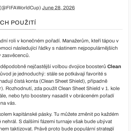
 (@FIFAWorldCup)
June 28, 2026
CH POUŽITÍ
dní roli v konečném pořadí. Manažerům, kteří tápou v
omoci následující řádky s nástinem nejpopulárnějších
asy zasvěcenců.
avděpodobně nejčastější volbou dvojice boosterů
Clean
Důvod je jednoduchý: stále se potkávají favorité s
hadují čistá konta (Clean Sheet Shield), případně
). Rozhodnutí, zda použít Clean Sheet Shield v 1. kole
inále, nebo tyto boostery nasadit v obráceném pořadí
 na vás.
m kolem kapitánské pásky. Tu můžete změnit po každém
ě nehrál. S dalšími fázemi turnaje však bude ubývat
ánem taktizovat. Právě proto bude populární strategií