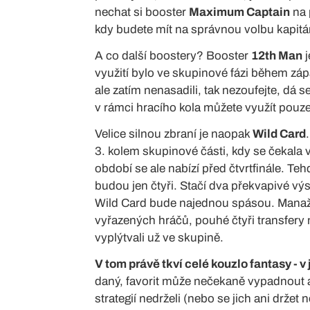
nechat si booster
Maximum Captain
na 
kdy budete mít na správnou volbu kapitá
A co další boostery? Booster
12th Man
j
využití bylo ve skupinové fázi během záp
ale zatím nenasadili, tak nezoufejte, dá 
v rámci hracího kola můžete využít pouze
Velice silnou zbraní je naopak
Wild Card
3. kolem skupinové části, kdy se čekala 
období se ale nabízí před čtvrtfinále. Te
budou jen čtyři. Stačí dva překvapivé vý
Wild Card bude najednou spásou. Manaž
vyřazených hráčů, pouhé čtyři transfery 
vyplýtvali už ve skupině.
V tom právě tkví celé kouzlo fantasy - v 
daný, favorit může nečekaně vypadnout a
strategií nedrželi (nebo se jich ani drže