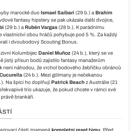
chyby marocké duo
Ismael Saibari
(29 b.) a
Brahim
vdové fantasy hipstery se pak ukázala další dvojice,
bi
(29 b.) a
Rubén Vargas
(28 b.). K parádnímu
e vlastnictví obou hráčů pohybuje pod 5 %. Za každý
 brali i dvoubodový Scouting Bonus.
nzivní Kolumbijec
Daniel Muñoz
(24 b.), který se ve
 jistý přísun bodů zajistilo fantasy manažerům
 tak není náhodou, že vrchol bodového žebříčku obránců
Cucurella
(24 b.). Mezi gólmany je nečekanou
.). Na špici ho doplňují
Patrick Beach
z Austrálie (21
překvapivé trio ukazuje, že pokud chcete v rámci své
í právě brankáři.
ÁSTÍ
yřazovací části znamená
kompletní reset týmu
. Před