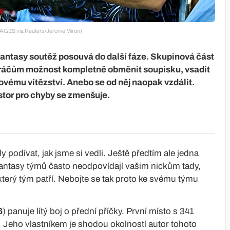
IMAGES via Reuters/Jerome Miron)
 fantasy soutěž posouvá do další fáze. Skupinová část
 hráčům možnost kompletně obměnit soupisku, vsadit
kovému vítězství. Anebo se od něj naopak vzdálit.
tor pro chyby se zmenšuje.
 podívat, jak jsme si vedli. Ještě předtím ale jedna
antasy týmů často neodpovídají vašim nickům tady,
erý tým patří. Nebojte se tak proto ke svému týmu
6
) panuje lítý boj o přední příčky. První místo s 341
. Jeho vlastníkem je shodou okolností autor tohoto