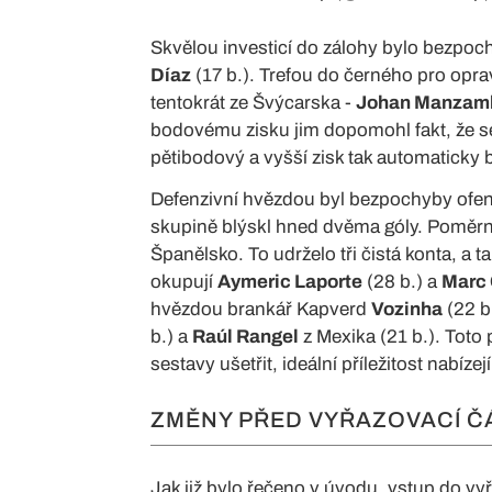
Skvělou investicí do zálohy bylo bezpo
Díaz
(17 b.). Trefou do černého pro opra
tentokrát ze Švýcarska -
Johan Manzam
bodovému zisku jim dopomohl fakt, že s
pětibodový a vyšší zisk tak automaticky
Defenzivní hvězdou byl bezpochyby ofe
skupině blýskl hned dvěma góly. Poměrně
Španělsko. To udrželo tři čistá konta, a
okupují
Aymeric Laporte
(28 b.) a
Marc 
hvězdou brankář Kapverd
Vozinha
(22 b
b.) a
Raúl Rangel
z Mexika (21 b.). Toto 
sestavy ušetřit, ideální příležitost nabízej
ZMĚNY PŘED VYŘAZOVACÍ Č
Jak již bylo řečeno v úvodu, vstup do v