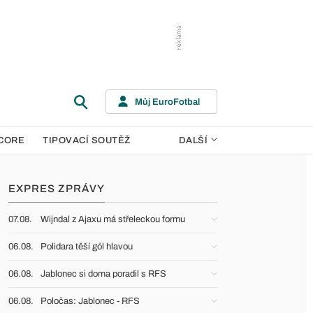
Můj EuroFotbal
CORE
TIPOVACÍ SOUTĚŽ
DALŠÍ
EXPRES ZPRÁVY
07.08.
Wijndal z Ajaxu má střeleckou formu
06.08.
Polidara těší gól hlavou
06.08.
Jablonec si doma poradil s RFS
06.08.
Poločas: Jablonec - RFS