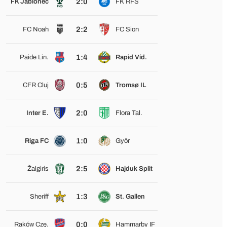
2:0
FK Jablonec
FK RFS
2:2
FC Noah
FC Sion
1:4
Paide Lin.
Rapid Víd.
0:5
CFR Cluj
Tromsø IL
2:0
Inter E.
Flora Tal.
1:0
Riga FC
Győr
2:5
Žalgiris
Hajduk Split
1:3
Sheriff
St. Gallen
0:0
Raków Czę.
Hammarby IF