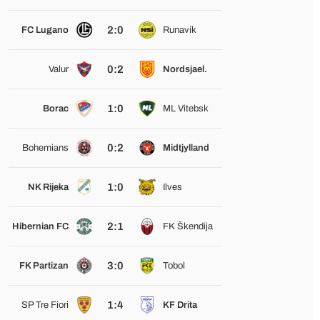
2:0
FC Lugano
Runavík
0:2
Valur
Nordsjael.
1:0
Borac
ML Vitebsk
0:2
Bohemians
Midtjylland
1:0
NK Rijeka
Ilves
2:1
Hibernian FC
FK Škendija
3:0
FK Partizan
Tobol
1:4
SP Tre Fiori
KF Drita