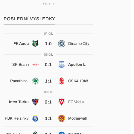
POSLEDNÍ VÝSLEDKY
04.08.
1:0
FK Auda
Dinamo City
05.08.
0:1
SK Brann
Apollon L.
1:1
Panathina.
CSKA 1948
06.08.
2:1
Inter Turku
FC Vaduz
1:1
HJK Helsinky
Motherwell