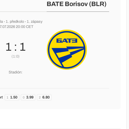
BATE Borisov (BLR)
la
-
1. předkolo
- 1. zápasy
7.07.2026 20:00 CET
1 : 1
(1:0)
Stadión:
rt
1.50
3.99
6.80
1
0
2