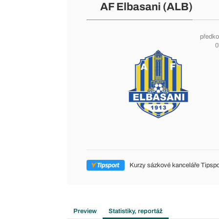
AF Elbasani (ALB)
předko
0
Kurzy sázkové kanceláře Tipspo
Preview
Statistiky, reportáž