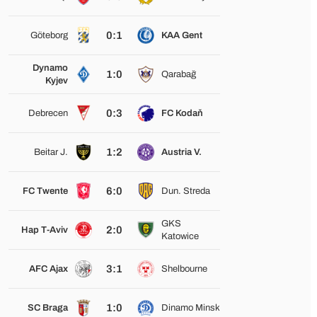
0:1
Göteborg
KAA Gent
Dynamo
1:0
Qarabağ
Kyjev
0:3
Debrecen
FC Kodaň
1:2
Beitar J.
Austria V.
6:0
FC Twente
Dun. Streda
GKS
2:0
Hap T-Aviv
Katowice
3:1
AFC Ajax
Shelbourne
1:0
SC Braga
Dinamo Minsk