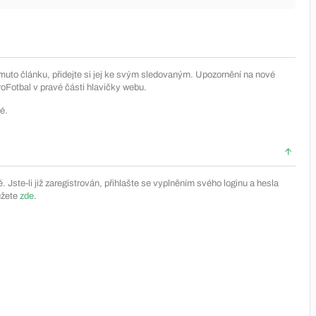
muto článku, přidejte si jej ke svým sledovaným. Upozornění na nové
Fotbal v pravé části hlavičky webu.
é.
Jste-li již zaregistrován, přihlašte se vyplněním svého loginu a hesla
ůžete
zde
.