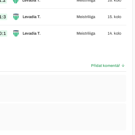
1:2
Levadia T.
Meistriliiga
16. kolo
1:3
Levadia T.
Meistriliiga
15. kolo
0:1
Levadia T.
Meistriliiga
14. kolo
Přidat komentář