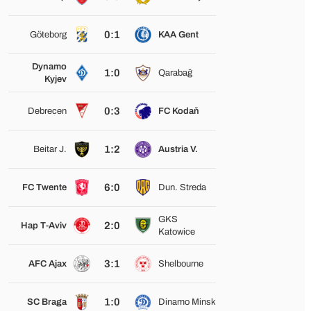
0:1
Göteborg
KAA Gent
Dynamo
1:0
Qarabağ
Kyjev
0:3
Debrecen
FC Kodaň
1:2
Beitar J.
Austria V.
6:0
FC Twente
Dun. Streda
GKS
2:0
Hap T-Aviv
Katowice
3:1
AFC Ajax
Shelbourne
1:0
SC Braga
Dinamo Minsk