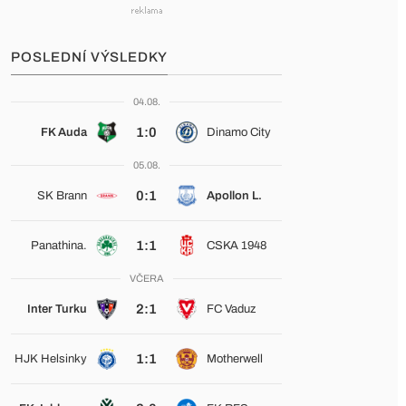
POSLEDNÍ VÝSLEDKY
04.08.
1:0
FK Auda
Dinamo City
05.08.
0:1
SK Brann
Apollon L.
1:1
Panathina.
CSKA 1948
VČERA
2:1
Inter Turku
FC Vaduz
1:1
HJK Helsinky
Motherwell