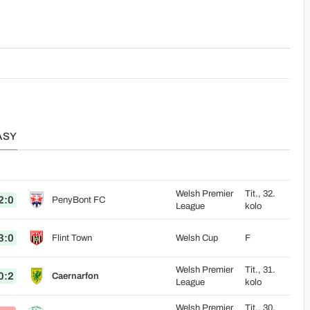
ASY
Welsh Premier
Tit., 32.
2:0
PenyBont FC
League
kolo
3:0
Flint Town
Welsh Cup
F
Welsh Premier
Tit., 31.
0:2
Caernarfon
League
kolo
Welsh Premier
Tit., 30.