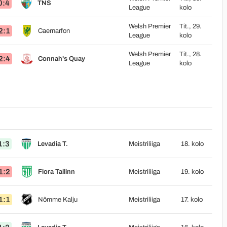
0:4
TNS
League
kolo
Welsh Premier
Tit., 29.
2:1
Caernarfon
League
kolo
Welsh Premier
Tit., 28.
2:4
Connah's Quay
League
kolo
1:3
Levadia T.
Meistriliiga
18. kolo
1:2
Flora Tallinn
Meistriliiga
19. kolo
1:1
Nõmme Kalju
Meistriliiga
17. kolo