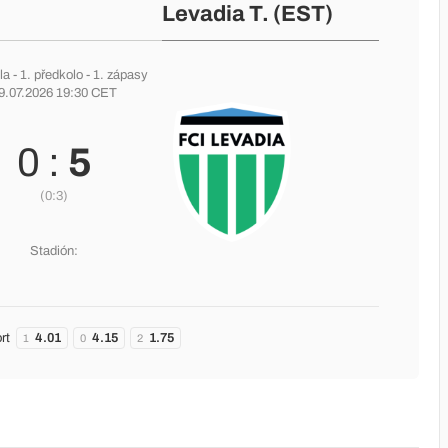
Levadia T. (EST)
la
-
1. předkolo
- 1. zápasy
9.07.2026 19:30 CET
0 :
5
(0:3)
Stadión:
rt
4.01
4.15
1.75
1
0
2