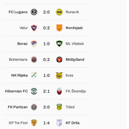
2:0
FC Lugano
Runavík
0:2
Valur
Nordsjael.
1:0
Borac
ML Vitebsk
0:2
Bohemians
Midtjylland
1:0
NK Rijeka
Ilves
2:1
Hibernian FC
FK Škendija
3:0
FK Partizan
Tobol
1:4
SP Tre Fiori
KF Drita