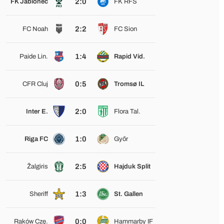
2:0
FK Jablonec
FK RFS
2:2
FC Noah
FC Sion
1:4
Paide Lin.
Rapid Víd.
0:5
CFR Cluj
Tromsø IL
2:0
Inter E.
Flora Tal.
1:0
Riga FC
Győr
2:5
Žalgiris
Hajduk Split
1:3
Sheriff
St. Gallen
0:0
Raków Czę.
Hammarby IF