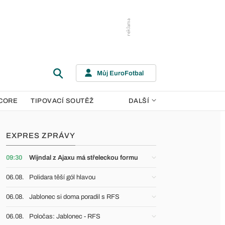
Můj EuroFotbal
CORE
TIPOVACÍ SOUTĚŽ
DALŠÍ
EXPRES ZPRÁVY
09:30
Wijndal z Ajaxu má střeleckou formu
06.08.
Polidara těší gól hlavou
06.08.
Jablonec si doma poradil s RFS
06.08.
Poločas: Jablonec - RFS