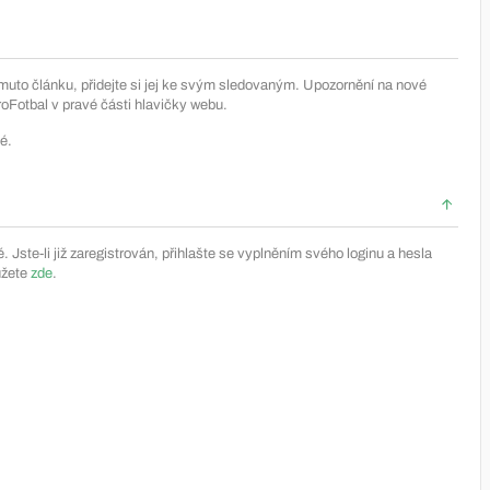
muto článku, přidejte si jej ke svým sledovaným. Upozornění na nové
Fotbal v pravé části hlavičky webu.
é.
Jste-li již zaregistrován, přihlašte se vyplněním svého loginu a hesla
ůžete
zde
.