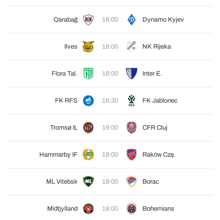
Qarabağ
18:00
Dynamo Kyjev
Ilves
18:00
NK Rijeka
Flora Tal.
18:00
Inter E.
FK RFS
18:30
FK Jablonec
Tromsø IL
19:00
CFR Cluj
Hammarby IF
19:00
Raków Czę.
ML Vitebsk
19:00
Borac
Midtjylland
19:00
Bohemians