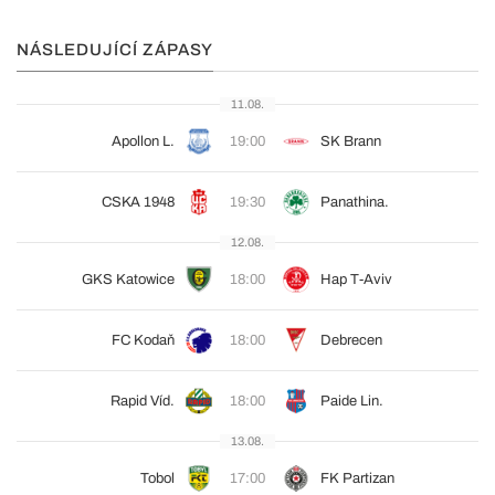
NÁSLEDUJÍCÍ ZÁPASY
11.08.
Apollon L.
19:00
SK Brann
CSKA 1948
19:30
Panathina.
12.08.
GKS Katowice
18:00
Hap T-Aviv
FC Kodaň
18:00
Debrecen
Rapid Víd.
18:00
Paide Lin.
13.08.
Tobol
17:00
FK Partizan