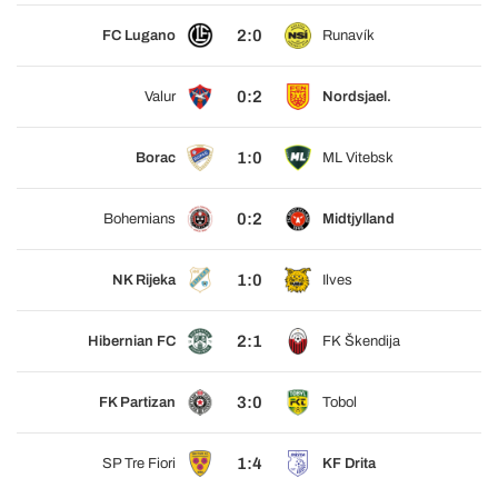
2:0
FC Lugano
Runavík
0:2
Valur
Nordsjael.
1:0
Borac
ML Vitebsk
0:2
Bohemians
Midtjylland
1:0
NK Rijeka
Ilves
2:1
Hibernian FC
FK Škendija
3:0
FK Partizan
Tobol
1:4
SP Tre Fiori
KF Drita