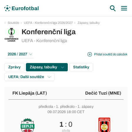
Soutěže
UEFA - Konferenční liga 2026/2027
Zápasy, tabulky
Konferenční liga
UEFA - Konferenční liga
2026 / 2027
Přidat soutěž do záložek
Zprávy
Zápasy, tabulky
Statistiky
UEFA: Další soutěže
FK Liepāja (LAT)
Dečić Tuzi (MNE)
předkola
-
1. předkolo
- 1. zápasy
09.07.2026 18:00 CET
1
: 0
(0:0)