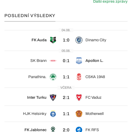
Další expres zprávy
POSLEDNÍ VÝSLEDKY
04.08.
1:0
FK Auda
Dinamo City
05.08.
0:1
SK Brann
Apollon L.
1:1
Panathina.
CSKA 1948
VČERA
2:1
Inter Turku
FC Vaduz
1:1
HJK Helsinky
Motherwell
2:0
FK Jablonec
FK RFS