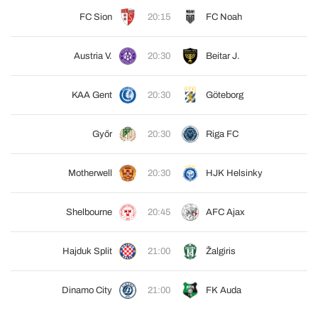
FC Sion
20:15
FC Noah
Austria V.
20:30
Beitar J.
KAA Gent
20:30
Göteborg
Győr
20:30
Riga FC
Motherwell
20:30
HJK Helsinky
Shelbourne
20:45
AFC Ajax
Hajduk Split
21:00
Žalgiris
Dinamo City
21:00
FK Auda