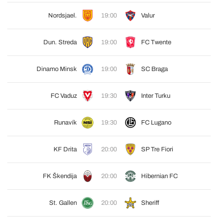
Nordsjael.
19:00
Valur
Dun. Streda
19:00
FC Twente
Dinamo Minsk
19:00
SC Braga
FC Vaduz
19:30
Inter Turku
Runavík
19:30
FC Lugano
KF Drita
20:00
SP Tre Fiori
FK Škendija
20:00
Hibernian FC
St. Gallen
20:00
Sheriff