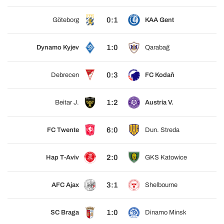
0:1
Göteborg
KAA Gent
1:0
Dynamo Kyjev
Qarabağ
0:3
Debrecen
FC Kodaň
1:2
Beitar J.
Austria V.
6:0
FC Twente
Dun. Streda
2:0
Hap T-Aviv
GKS Katowice
3:1
AFC Ajax
Shelbourne
1:0
SC Braga
Dinamo Minsk