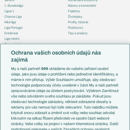
1. Bundesliga
Názory a komentáře
Ligue 1
Fejetony
Chance Liga
Životopisy
Niké liga
Profily, historie
Liga Portugal
Rozhovory
Eredivisie
Tipy a analýzy
Liga mistrů
Evropská liga
Reprezentace
Konferenční liga
Česko
Ochrana vašich osobních údajů nás
Mistrovství světa
Slovensko
zajímá
Liga národů
Anglie
Francie
My a naši partneři
999
ukládáme do vašeho zařízení osobní
Témata
Itálie
údaje, jako jsou údaje o prohlížení nebo jedinečné identifikátory, a
Představení týmů MS
Německo
máme k nim přístup. Výběr Souhlasím umožňuje, aby sledovací
EuroSkauting
Španělsko
technologie podporovaly účely uvedené v části My a naši partneři
PL v kostce
Argentina
zpracováváme údaje za účelem poskytování. Výběrem Zamítnout
Evropské koeficienty
Brazílie
vše nebo odvoláním svého souhlasu je zakážete. Pokud jsou
Přestupy
sledovací technologie zakázány, některé zobrazené obsahy a
Přestupové spekulace
reklamy pro vás nemusí být tolik relevantní. Tuto nabídku můžete
Přestupy
Zranění
kdykoli znovu zobrazit a změnit své volby nebo souhlas odvolat
Zápasy
kliknutím na odkaz Řízení předvoleb ve spodní části webové
Livescore
stránky. Vaše volby se projeví v našem Internetová stránka. Další
Kluby
Tipovací soutěž
podrobnosti naleznete v našich Zásadách ochrany osobních
Arsenal FC