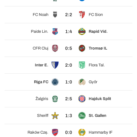
2:2
FC Noah
FC Sion
1:4
Paide Lin.
Rapid Víd.
0:5
CFR Cluj
Tromsø IL
2:0
Inter E.
Flora Tal.
1:0
Riga FC
Győr
2:5
Žalgiris
Hajduk Split
1:3
Sheriff
St. Gallen
0:0
Raków Czę.
Hammarby IF