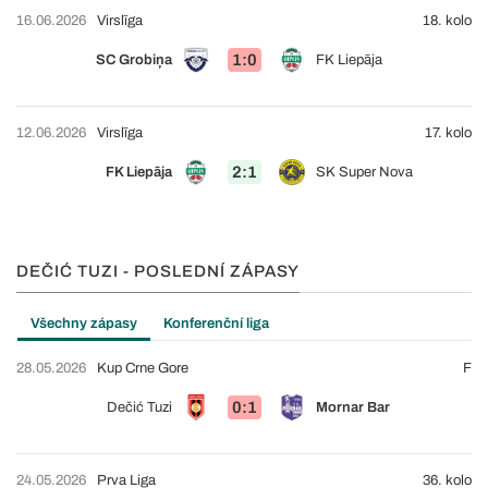
16.06.2026
Virslīga
18. kolo
1:0
SC Grobiņa
FK Liepāja
12.06.2026
Virslīga
17. kolo
2:1
FK Liepāja
SK Super Nova
DEČIĆ TUZI - POSLEDNÍ ZÁPASY
Všechny zápasy
Konferenční liga
28.05.2026
Kup Crne Gore
F
0:1
Dečić Tuzi
Mornar Bar
24.05.2026
Prva Liga
36. kolo