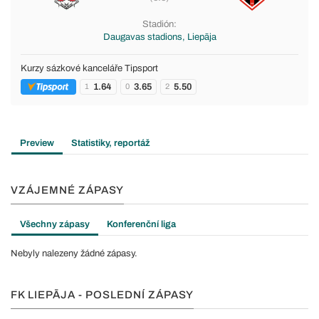
Stadión:
Daugavas stadions, Liepāja
Kurzy sázkové kanceláře Tipsport
1.64
3.65
5.50
1
0
2
Preview
Statistiky, reportáž
VZÁJEMNÉ ZÁPASY
Všechny zápasy
Konferenční liga
Nebyly nalezeny žádné zápasy.
FK LIEPĀJA - POSLEDNÍ ZÁPASY