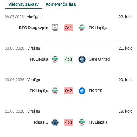
Všechny zápasy
Konferenční liga
04.07.2026
Virslīga
22. kolo
3:1
BFC Daugavpils
FK Liepāja
30.06.2026
Virslīga
21. kolo
4:0
FK Liepāja
Ogre United
26.06.2026
Virslīga
20. kolo
0:2
FK Liepāja
FK RFS
21.06.2026
Virslīga
19. kolo
4:0
Riga FC
FK Liepāja