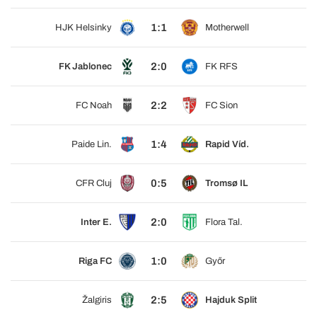
1:1
HJK Helsinky
Motherwell
2:0
FK Jablonec
FK RFS
2:2
FC Noah
FC Sion
1:4
Paide Lin.
Rapid Víd.
0:5
CFR Cluj
Tromsø IL
2:0
Inter E.
Flora Tal.
1:0
Riga FC
Győr
2:5
Žalgiris
Hajduk Split