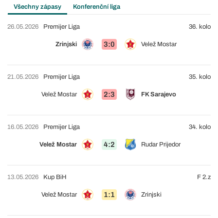
Všechny zápasy
Konferenční liga
26.05.2026
Premijer Liga
36. kolo
3:0
Zrinjski
Velež Mostar
21.05.2026
Premijer Liga
35. kolo
2:3
Velež Mostar
FK Sarajevo
16.05.2026
Premijer Liga
34. kolo
4:2
Velež Mostar
Rudar Prijedor
13.05.2026
Kup BiH
F 2.z
1:1
Velež Mostar
Zrinjski