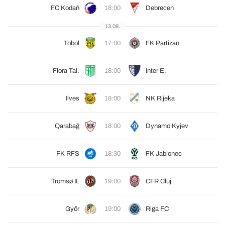
FC Kodaň
18:00
Debrecen
13.08.
Tobol
17:00
FK Partizan
Flora Tal.
18:00
Inter E.
Ilves
18:00
NK Rijeka
Qarabağ
18:00
Dynamo Kyjev
FK RFS
18:30
FK Jablonec
Tromsø IL
19:00
CFR Cluj
Győr
19:00
Riga FC