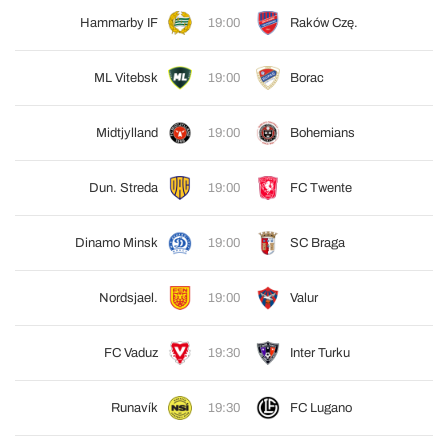
Hammarby IF
19:00
Raków Czę.
ML Vitebsk
19:00
Borac
Midtjylland
19:00
Bohemians
Dun. Streda
19:00
FC Twente
Dinamo Minsk
19:00
SC Braga
Nordsjael.
19:00
Valur
FC Vaduz
19:30
Inter Turku
Runavík
19:30
FC Lugano