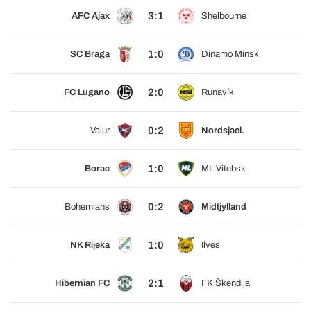
3:1
AFC Ajax
Shelbourne
1:0
SC Braga
Dinamo Minsk
2:0
FC Lugano
Runavík
0:2
Valur
Nordsjael.
1:0
Borac
ML Vitebsk
0:2
Bohemians
Midtjylland
1:0
NK Rijeka
Ilves
2:1
Hibernian FC
FK Škendija