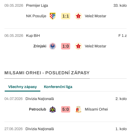
09.05.2026
Premijer Liga
33. kolo
1:1
NK Posušje
Velež Mostar
06.05.2026
Kup BiH
F 1.z
1:0
Zrinjski
Velež Mostar
MILSAMI ORHEI - POSLEDNÍ ZÁPASY
Všechny zápasy
Konferenční liga
04.07.2026
Divizia Naţională
2. kolo
5:0
Petroclub
Milsami Orhei
27.06.2026
Divizia Naţională
1. kolo