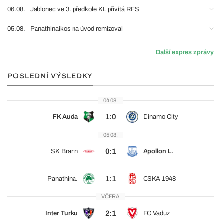
06.08.
Jablonec ve 3. předkole KL přivítá RFS
05.08.
Panathinaikos na úvod remizoval
Další expres zprávy
POSLEDNÍ VÝSLEDKY
04.08.
1:0
FK Auda
Dinamo City
05.08.
0:1
SK Brann
Apollon L.
1:1
Panathina.
CSKA 1948
VČERA
2:1
Inter Turku
FC Vaduz