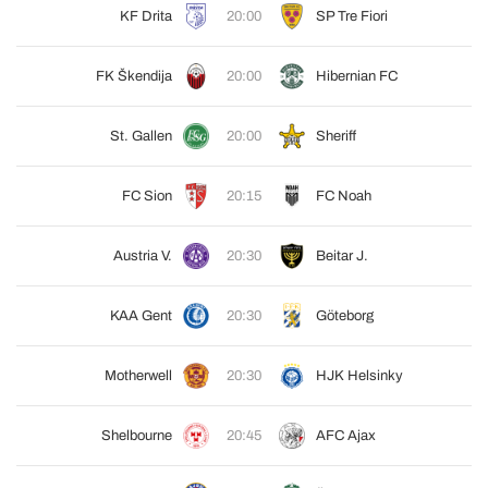
KF Drita
20:00
SP Tre Fiori
FK Škendija
20:00
Hibernian FC
St. Gallen
20:00
Sheriff
FC Sion
20:15
FC Noah
Austria V.
20:30
Beitar J.
KAA Gent
20:30
Göteborg
Motherwell
20:30
HJK Helsinky
Shelbourne
20:45
AFC Ajax