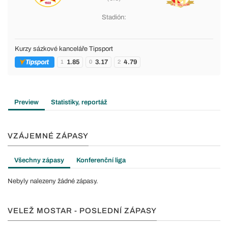
Stadión:
Kurzy sázkové kanceláře Tipsport
1.85
3.17
4.79
1
0
2
Preview
Statistiky, reportáž
VZÁJEMNÉ ZÁPASY
Všechny zápasy
Konferenční liga
Nebyly nalezeny žádné zápasy.
VELEŽ MOSTAR - POSLEDNÍ ZÁPASY