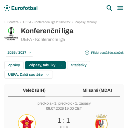
Soutěže
UEFA - Konferenční liga 2026/2027
Zápasy, tabulky
Konferenční liga
UEFA - Konferenční liga
2026 / 2027
Přidat soutěž do záložek
Zprávy
Zápasy, tabulky
Statistiky
UEFA: Další soutěže
Velež (BIH)
Milsami (MDA)
předkola
-
1. předkolo
- 1. zápasy
09.07.2026 19:00 CET
1 : 1
(0:0)