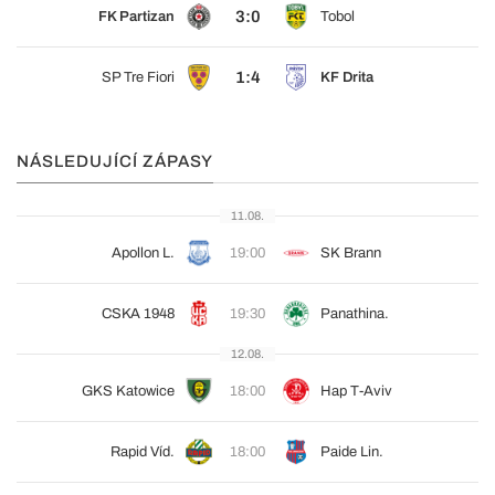
3:0
FK Partizan
Tobol
1:4
SP Tre Fiori
KF Drita
NÁSLEDUJÍCÍ ZÁPASY
11.08.
Apollon L.
19:00
SK Brann
CSKA 1948
19:30
Panathina.
12.08.
GKS Katowice
18:00
Hap T-Aviv
Rapid Víd.
18:00
Paide Lin.