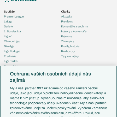
Soutěže
Články
Premier League
Aktuality
LaLiga
Previews
Serie A
Komentáře a souhrny
1. Bundesliga
Názory a komentáře
Ligue 1
Fejetony
Chance Liga
Životopisy
Niké liga
Profily, historie
Liga Portugal
Rozhovory
Eredivisie
Tipy a analýzy
Liga mistrů
Evropská liga
Reprezentace
Konferenční liga
Česko
Ochrana vašich osobních údajů nás
Mistrovství světa
Slovensko
zajímá
Liga národů
Anglie
Francie
My a naši partneři
997
ukládáme do vašeho zařízení osobní
Témata
Itálie
údaje, jako jsou údaje o prohlížení nebo jedinečné identifikátory, a
Představení týmů MS
Německo
máme k nim přístup. Výběr Souhlasím umožňuje, aby sledovací
EuroSkauting
Španělsko
technologie podporovaly účely uvedené v části My a naši partneři
PL v kostce
Argentina
zpracováváme údaje za účelem poskytování. Výběrem Zamítnout
Evropské koeficienty
Brazílie
vše nebo odvoláním svého souhlasu je zakážete. Pokud jsou
Přestupy