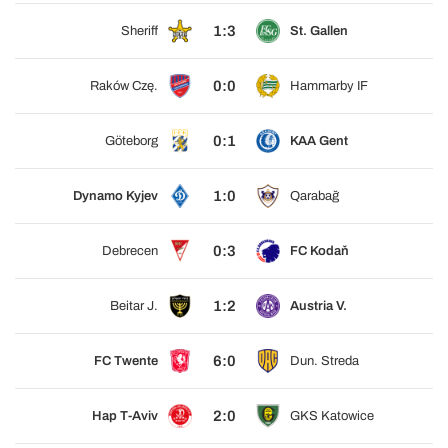
1:3
Sheriff
St. Gallen
0:0
Raków Czę.
Hammarby IF
0:1
Göteborg
KAA Gent
1:0
Dynamo Kyjev
Qarabağ
0:3
Debrecen
FC Kodaň
1:2
Beitar J.
Austria V.
6:0
FC Twente
Dun. Streda
2:0
Hap T-Aviv
GKS Katowice