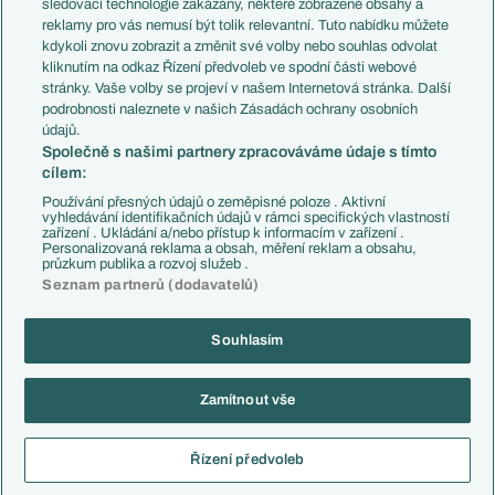
sledovací technologie zakázány, některé zobrazené obsahy a
Přestupové spekulace
reklamy pro vás nemusí být tolik relevantní. Tuto nabídku můžete
Přestupy
Zranění
kdykoli znovu zobrazit a změnit své volby nebo souhlas odvolat
Zápasy
kliknutím na odkaz Řízení předvoleb ve spodní části webové
Livescore
stránky. Vaše volby se projeví v našem Internetová stránka. Další
Kluby
Tipovací soutěž
podrobnosti naleznete v našich Zásadách ochrany osobních
Arsenal FC
Fotbal TV
údajů.
Chelsea FC
Společně s našimi partnery zpracováváme údaje s tímto
Manchester United
cílem:
AC Milán
Juventus FC
Používání přesných údajů o zeměpisné poloze . Aktivní
Bayern Mnichov
vyhledávání identifikačních údajů v rámci specifických vlastností
zařízení . Ukládání a/nebo přístup k informacím v zařízení .
FC Barcelona
Personalizovaná reklama a obsah, měření reklam a obsahu,
Real Madrid
průzkum publika a rozvoj služeb .
Seznam partnerů (dodavatelů)
Souhlasím
Copyright © 2001-2026 EuroFotbal.cz. Využíváme zpravodajství ČTK.
RSS
Podmínky užití
Informace o zpracování osobních údajů
Zamítnout vše
GDPR a žurnalistika
Nastavení soukromí
Kontakt
Tiráž
Řízení předvoleb