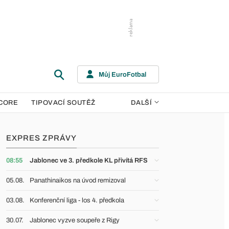
Můj EuroFotbal
CORE
TIPOVACÍ SOUTĚŽ
DALŠÍ
EXPRES ZPRÁVY
08:55
Jablonec ve 3. předkole KL přivítá RFS
05.08.
Panathinaikos na úvod remizoval
03.08.
Konferenční liga - los 4. předkola
30.07.
Jablonec vyzve soupeře z Rigy