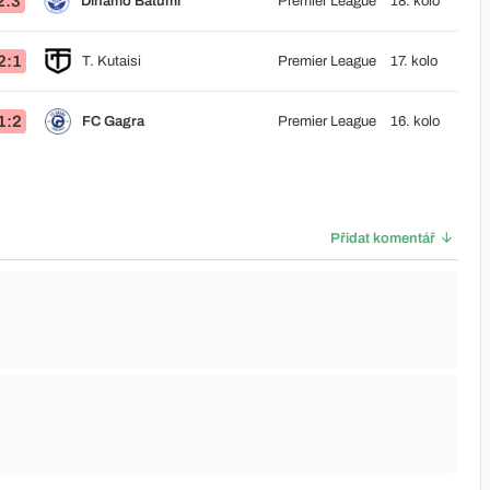
2:3
Dinamo Batumi
Premier League
18. kolo
2:1
T. Kutaisi
Premier League
17. kolo
1:2
FC Gagra
Premier League
16. kolo
Přidat komentář