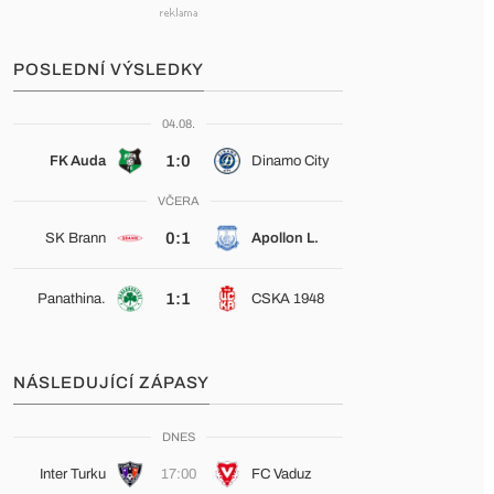
POSLEDNÍ VÝSLEDKY
04.08.
1:0
FK Auda
Dinamo City
VČERA
0:1
SK Brann
Apollon L.
1:1
Panathina.
CSKA 1948
NÁSLEDUJÍCÍ ZÁPASY
DNES
Inter Turku
17:00
FC Vaduz