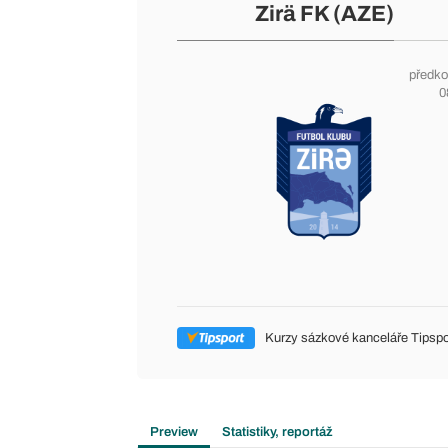
Zirä FK (AZE)
předko
0
Kurzy sázkové kanceláře Tipspo
Preview
Statistiky, reportáž