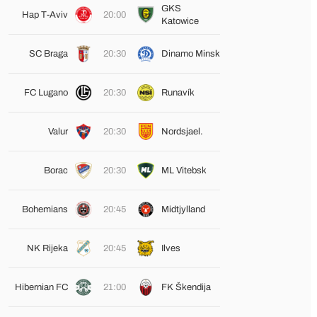
GKS
Hap T-Aviv
20:00
Katowice
SC Braga
20:30
Dinamo Minsk
FC Lugano
20:30
Runavík
Valur
20:30
Nordsjael.
Borac
20:30
ML Vitebsk
Bohemians
20:45
Midtjylland
NK Rijeka
20:45
Ilves
Hibernian FC
21:00
FK Škendija