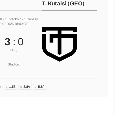
T. Kutaisi (GEO)
la
-
1. předkolo
- 1. zápasy
8.07.2026 18:00 CET
3
: 0
(1:0)
Stadión:
rt
1.58
3.84
5.84
1
0
2