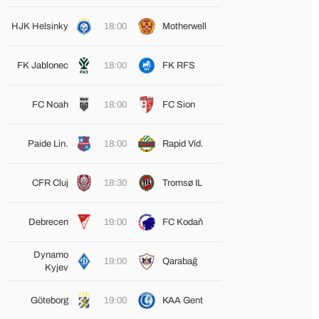
HJK Helsinky
18:00
Motherwell
FK Jablonec
18:00
FK RFS
FC Noah
18:00
FC Sion
Paide Lin.
18:00
Rapid Víd.
CFR Cluj
18:30
Tromsø IL
Debrecen
19:00
FC Kodaň
Dynamo
19:00
Qarabağ
Kyjev
Göteborg
19:00
KAA Gent