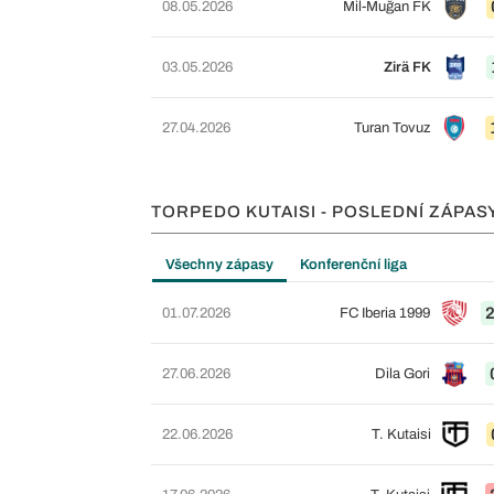
08.05.2026
Mil-Muğan FK
03.05.2026
Zirä FK
27.04.2026
Turan Tovuz
TORPEDO KUTAISI - POSLEDNÍ ZÁPAS
Všechny zápasy
Konferenční liga
2
01.07.2026
FC Iberia 1999
27.06.2026
Dila Gori
22.06.2026
T. Kutaisi