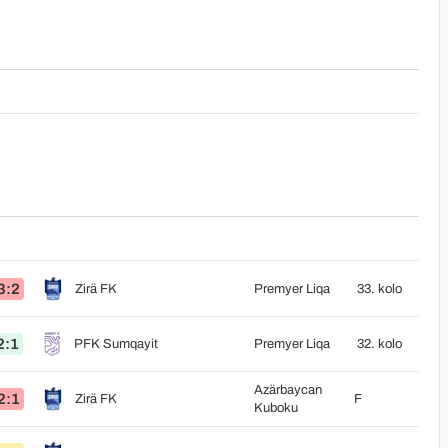
3:2
Zirä FK
Premyer Liqa
33. kolo
2:1
PFK Sumqayit
Premyer Liqa
32. kolo
Azärbaycan
2:1
Zirä FK
F
Kuboku