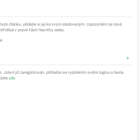
muto článku, přidejte si jej ke svým sledovaným. Upozornění na nové
Fotbal v pravé části hlavičky webu.
é.
Jste-li již zaregistrován, přihlašte se vyplněním svého loginu a hesla
ůžete
zde
.