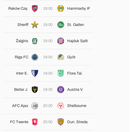
Raków Czę.
19:00
Hammarby IF
Sheriff
19:00
St. Gallen
Žalgiris
19:00
Hajduk Split
Riga FC
19:00
Győr
Inter E.
19:00
Flora Tal.
Beitar J.
19:30
Austria V.
AFC Ajax
20:00
Shelbourne
FC Twente
20:00
Dun. Streda