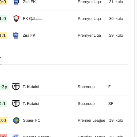
0:0
Zirä FK
Premyer Liqa
31. kolo
1:0
FK Qäbälä
Premyer Liqa
30. kolo
1:1
Zirä FK
Premyer Liqa
29. kolo
Y
:3p
T. Kutaisi
Supercup
F
0:1
T. Kutaisi
Supercup
SF
0:0
Spaeri FC
Premier League
19. kolo