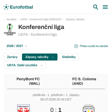
Soutěže
UEFA - Konferenční liga 2026/2027
Zápasy, tabulky
Konferenční liga
UEFA - Konferenční liga
2026 / 2027
Přidat soutěž do záložek
Zprávy
Zápasy, tabulky
Statistiky
UEFA: Další soutěže
PenyBont FC
FC S. Coloma
(WAL)
(AND)
předkola
-
1. předkolo
- 1. zápasy
09.07.2026 20:45 CET
0 :
1