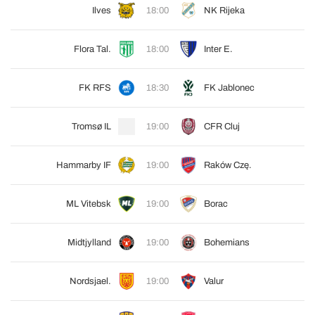
Ilves
18:00
NK Rijeka
Flora Tal.
18:00
Inter E.
FK RFS
18:30
FK Jablonec
Tromsø IL
19:00
CFR Cluj
Hammarby IF
19:00
Raków Czę.
ML Vitebsk
19:00
Borac
Midtjylland
19:00
Bohemians
Nordsjael.
19:00
Valur