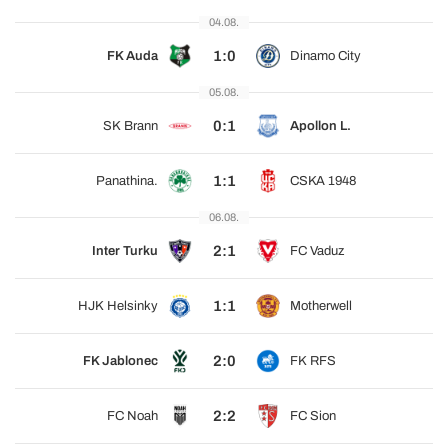
04.08.
1:0
FK Auda
Dinamo City
05.08.
0:1
SK Brann
Apollon L.
1:1
Panathina.
CSKA 1948
06.08.
2:1
Inter Turku
FC Vaduz
1:1
HJK Helsinky
Motherwell
2:0
FK Jablonec
FK RFS
2:2
FC Noah
FC Sion