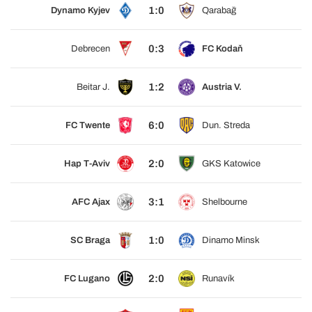
1:0
Dynamo Kyjev
Qarabağ
0:3
Debrecen
FC Kodaň
1:2
Beitar J.
Austria V.
6:0
FC Twente
Dun. Streda
2:0
Hap T-Aviv
GKS Katowice
3:1
AFC Ajax
Shelbourne
1:0
SC Braga
Dinamo Minsk
2:0
FC Lugano
Runavík