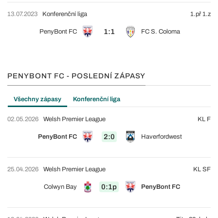
13.07.2023
Konferenční liga
1.př 1.z
1:1
PenyBont FC
FC S. Coloma
PENYBONT FC - POSLEDNÍ ZÁPASY
Všechny zápasy
Konferenční liga
02.05.2026
Welsh Premier League
KL F
2:0
PenyBont FC
Haverfordwest
25.04.2026
Welsh Premier League
KL SF
0:1p
Colwyn Bay
PenyBont FC