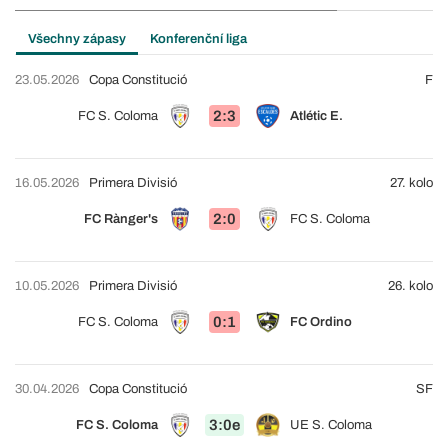
Všechny zápasy
Konferenční liga
23.05.2026
Copa Constitució
F
2:3
FC S. Coloma
Atlétic E.
16.05.2026
Primera Divisió
27. kolo
2:0
FC Rànger's
FC S. Coloma
10.05.2026
Primera Divisió
26. kolo
0:1
FC S. Coloma
FC Ordino
30.04.2026
Copa Constitució
SF
3:0e
FC S. Coloma
UE S. Coloma