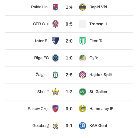
1:4
Paide Lin.
Rapid Víd.
0:5
CFR Cluj
Tromsø IL
2:0
Inter E.
Flora Tal.
1:0
Riga FC
Győr
2:5
Žalgiris
Hajduk Split
1:3
Sheriff
St. Gallen
0:0
Raków Czę.
Hammarby IF
0:1
Göteborg
KAA Gent