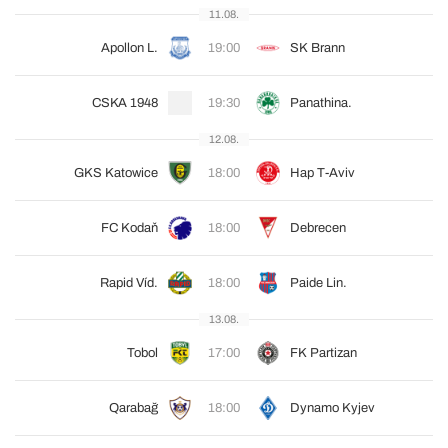
11.08.
Apollon L.
19:00
SK Brann
CSKA 1948
19:30
Panathina.
12.08.
GKS Katowice
18:00
Hap T-Aviv
FC Kodaň
18:00
Debrecen
Rapid Víd.
18:00
Paide Lin.
13.08.
Tobol
17:00
FK Partizan
Qarabağ
18:00
Dynamo Kyjev