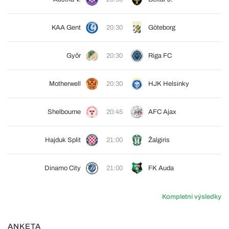
KAA Gent
20:30
Göteborg
Győr
20:30
Riga FC
Motherwell
20:30
HJK Helsinky
Shelbourne
20:45
AFC Ajax
Hajduk Split
21:00
Žalgiris
Dinamo City
21:00
FK Auda
Kompletní výsledky
ANKETA