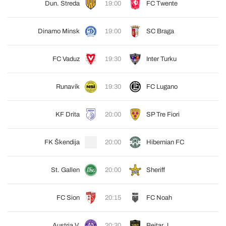
Dun. Streda
19:00
FC Twente
Dinamo Minsk
19:00
SC Braga
FC Vaduz
19:30
Inter Turku
Runavík
19:30
FC Lugano
KF Drita
20:00
SP Tre Fiori
FK Škendija
20:00
Hibernian FC
St. Gallen
20:00
Sheriff
FC Sion
20:15
FC Noah
Austria V.
20:30
Beitar J.