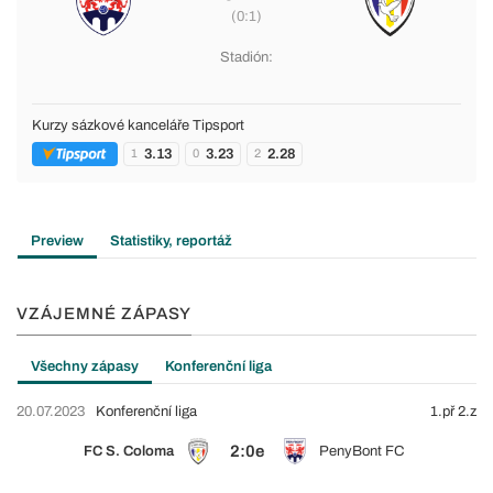
(0:1)
Stadión:
Kurzy sázkové kanceláře Tipsport
3.13
3.23
2.28
1
0
2
Preview
Statistiky, reportáž
VZÁJEMNÉ ZÁPASY
Všechny zápasy
Konferenční liga
20.07.2023
Konferenční liga
1.př 2.z
2:0e
FC S. Coloma
PenyBont FC