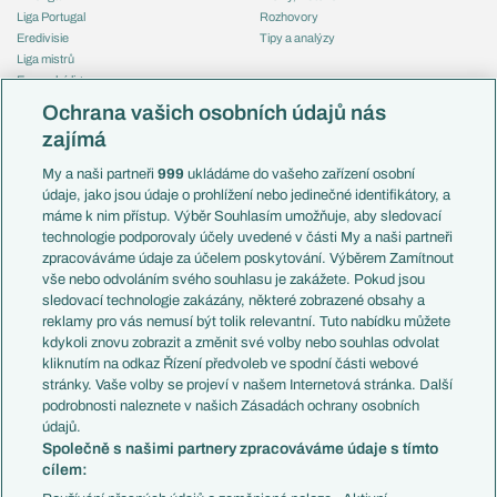
Liga Portugal
Rozhovory
Eredivisie
Tipy a analýzy
Liga mistrů
Evropská liga
Reprezentace
Konferenční liga
Česko
Ochrana vašich osobních údajů nás
Mistrovství světa
Slovensko
zajímá
Liga národů
Anglie
Francie
My a naši partneři
999
ukládáme do vašeho zařízení osobní
Témata
Itálie
údaje, jako jsou údaje o prohlížení nebo jedinečné identifikátory, a
Představení týmů MS
Německo
máme k nim přístup. Výběr Souhlasím umožňuje, aby sledovací
EuroSkauting
Španělsko
technologie podporovaly účely uvedené v části My a naši partneři
PL v kostce
Argentina
zpracováváme údaje za účelem poskytování. Výběrem Zamítnout
Evropské koeficienty
Brazílie
vše nebo odvoláním svého souhlasu je zakážete. Pokud jsou
Přestupy
sledovací technologie zakázány, některé zobrazené obsahy a
Přestupové spekulace
reklamy pro vás nemusí být tolik relevantní. Tuto nabídku můžete
Přestupy
Zranění
kdykoli znovu zobrazit a změnit své volby nebo souhlas odvolat
Zápasy
kliknutím na odkaz Řízení předvoleb ve spodní části webové
Livescore
stránky. Vaše volby se projeví v našem Internetová stránka. Další
Kluby
Tipovací soutěž
podrobnosti naleznete v našich Zásadách ochrany osobních
Arsenal FC
Fotbal TV
údajů.
Chelsea FC
Společně s našimi partnery zpracováváme údaje s tímto
Manchester United
cílem:
AC Milán
Juventus FC