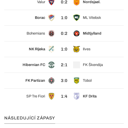
0:2
Valur
Nordsjael.
1:0
Borac
ML Vitebsk
0:2
Bohemians
Midtjylland
1:0
NK Rijeka
Ilves
2:1
Hibernian FC
FK Škendija
3:0
FK Partizan
Tobol
1:4
SP Tre Fiori
KF Drita
NÁSLEDUJÍCÍ ZÁPASY