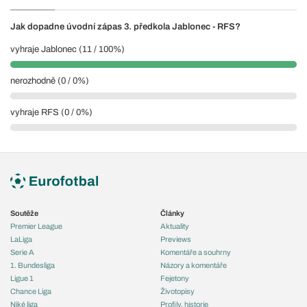
Jak dopadne úvodní zápas 3. předkola Jablonec - RFS?
vyhraje Jablonec (11 / 100%)
nerozhodně (0 / 0%)
vyhraje RFS (0 / 0%)
Soutěže
Články
Premier League
Aktuality
LaLiga
Previews
Serie A
Komentáře a souhrny
1. Bundesliga
Názory a komentáře
Ligue 1
Fejetony
Chance Liga
Životopisy
Niké liga
Profily, historie