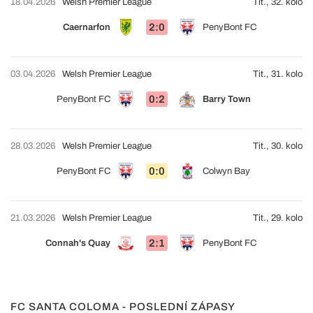
18.04.2026
Welsh Premier League
Tit., 32. kolo
2:0
Caernarfon
PenyBont FC
03.04.2026
Welsh Premier League
Tit., 31. kolo
0:2
PenyBont FC
Barry Town
28.03.2026
Welsh Premier League
Tit., 30. kolo
0:0
PenyBont FC
Colwyn Bay
21.03.2026
Welsh Premier League
Tit., 29. kolo
2:1
Connah's Quay
PenyBont FC
FC SANTA COLOMA - POSLEDNÍ ZÁPASY