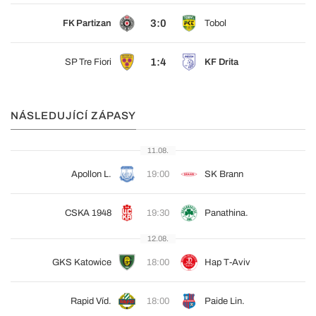
3:0
FK Partizan
Tobol
1:4
SP Tre Fiori
KF Drita
NÁSLEDUJÍCÍ ZÁPASY
11.08.
Apollon L.
19:00
SK Brann
CSKA 1948
19:30
Panathina.
12.08.
GKS Katowice
18:00
Hap T-Aviv
Rapid Víd.
18:00
Paide Lin.