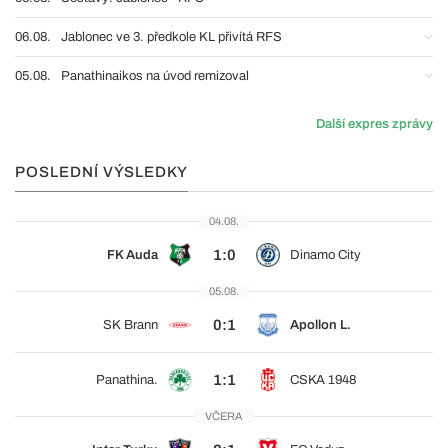
06.08.
Jablonec ve 3. předkole KL přivítá RFS
05.08.
Panathinaikos na úvod remizoval
Další expres zprávy
POSLEDNÍ VÝSLEDKY
04.08.
1:0
FK Auda
Dinamo City
05.08.
0:1
SK Brann
Apollon L.
1:1
Panathina.
CSKA 1948
VČERA