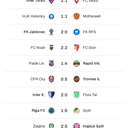
2:1
Inter Turku
FC Vaduz
1:1
HJK Helsinky
Motherwell
2:0
FK Jablonec
FK RFS
2:2
FC Noah
FC Sion
1:4
Paide Lin.
Rapid Víd.
0:5
CFR Cluj
Tromsø IL
2:0
Inter E.
Flora Tal.
1:0
Riga FC
Győr
2:5
Žalgiris
Hajduk Split