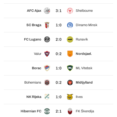
3:1
AFC Ajax
Shelbourne
1:0
SC Braga
Dinamo Minsk
2:0
FC Lugano
Runavík
0:2
Valur
Nordsjael.
1:0
Borac
ML Vitebsk
0:2
Bohemians
Midtjylland
1:0
NK Rijeka
Ilves
2:1
Hibernian FC
FK Škendija