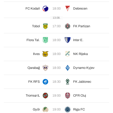
FC Kodaň
18:00
Debrecen
13.08.
Tobol
17:00
FK Partizan
Flora Tal.
18:00
Inter E.
Ilves
18:00
NK Rijeka
Qarabağ
18:00
Dynamo Kyjev
FK RFS
18:30
FK Jablonec
Tromsø IL
19:00
CFR Cluj
Győr
19:00
Riga FC