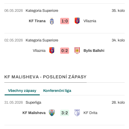
06.05.2026
Kategoria Superiore
35. kolo
1:0
KF Tirana
Vllaznia
02.05.2026
Kategoria Superiore
34. kolo
0:2
Vllaznia
Bylis Ballshi
KF MALISHEVA - POSLEDNÍ ZÁPASY
Všechny zápasy
Konferenční liga
31.05.2026
Superliga
26. kolo
3:2
KF Malisheva
KF Drita