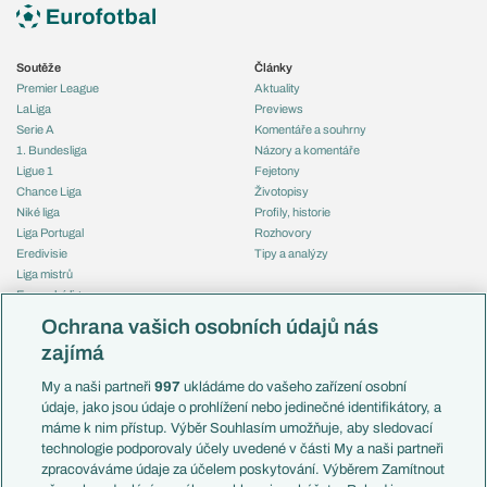
Soutěže
Články
Premier League
Aktuality
LaLiga
Previews
Serie A
Komentáře a souhrny
1. Bundesliga
Názory a komentáře
Ligue 1
Fejetony
Chance Liga
Životopisy
Niké liga
Profily, historie
Liga Portugal
Rozhovory
Eredivisie
Tipy a analýzy
Liga mistrů
Evropská liga
Reprezentace
Konferenční liga
Česko
Ochrana vašich osobních údajů nás
Mistrovství světa
Slovensko
zajímá
Liga národů
Anglie
Francie
My a naši partneři
997
ukládáme do vašeho zařízení osobní
Témata
Itálie
údaje, jako jsou údaje o prohlížení nebo jedinečné identifikátory, a
Představení týmů MS
Německo
máme k nim přístup. Výběr Souhlasím umožňuje, aby sledovací
EuroSkauting
Španělsko
technologie podporovaly účely uvedené v části My a naši partneři
PL v kostce
Argentina
zpracováváme údaje za účelem poskytování. Výběrem Zamítnout
Evropské koeficienty
Brazílie