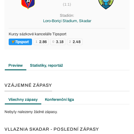
(1:1)
Stadión:
Loro-Boriçi Stadium, Skadar
Kurzy sázkové kanceláře Tipsport
2.86
3.18
2.48
1
0
2
Preview
Statistiky, reportáž
VZÁJEMNÉ ZÁPASY
Všechny zápasy
Konferenční liga
Nebyly nalezeny žádné zápasy.
VLLAZNIA SKADAR - POSLEDNÍ ZÁPASY