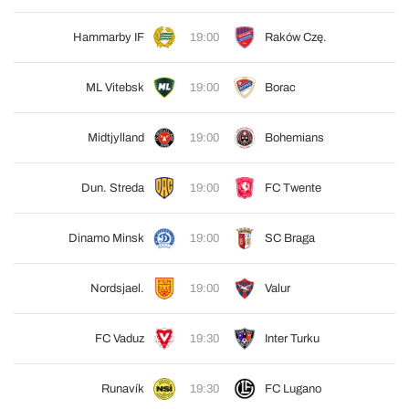
Hammarby IF
19:00
Raków Czę.
ML Vitebsk
19:00
Borac
Midtjylland
19:00
Bohemians
Dun. Streda
19:00
FC Twente
Dinamo Minsk
19:00
SC Braga
Nordsjael.
19:00
Valur
FC Vaduz
19:30
Inter Turku
Runavík
19:30
FC Lugano