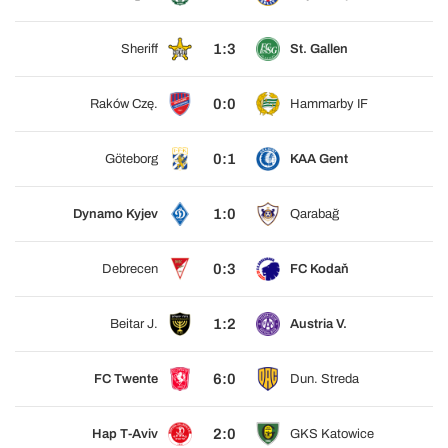
1:3
Sheriff
St. Gallen
0:0
Raków Czę.
Hammarby IF
0:1
Göteborg
KAA Gent
1:0
Dynamo Kyjev
Qarabağ
0:3
Debrecen
FC Kodaň
1:2
Beitar J.
Austria V.
6:0
FC Twente
Dun. Streda
2:0
Hap T-Aviv
GKS Katowice