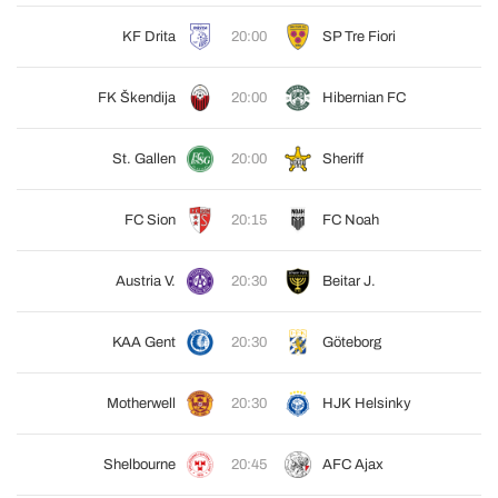
KF Drita
20:00
SP Tre Fiori
FK Škendija
20:00
Hibernian FC
St. Gallen
20:00
Sheriff
FC Sion
20:15
FC Noah
Austria V.
20:30
Beitar J.
KAA Gent
20:30
Göteborg
Motherwell
20:30
HJK Helsinky
Shelbourne
20:45
AFC Ajax