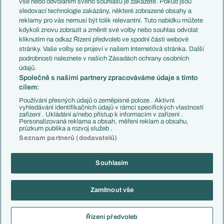
vše nebo odvoláním svého souhlasu je zakážete. Pokud jsou
Přestupy
sledovací technologie zakázány, některé zobrazené obsahy a
Přestupové spekulace
reklamy pro vás nemusí být tolik relevantní. Tuto nabídku můžete
Přestupy
Zranění
kdykoli znovu zobrazit a změnit své volby nebo souhlas odvolat
Zápasy
kliknutím na odkaz Řízení předvoleb ve spodní části webové
Livescore
stránky. Vaše volby se projeví v našem Internetová stránka. Další
Kluby
Tipovací soutěž
podrobnosti naleznete v našich Zásadách ochrany osobních
Arsenal FC
Fotbal TV
údajů.
Chelsea FC
Společně s našimi partnery zpracováváme údaje s tímto
Manchester United
cílem:
AC Milán
Juventus FC
Používání přesných údajů o zeměpisné poloze . Aktivní
Bayern Mnichov
vyhledávání identifikačních údajů v rámci specifických vlastností
zařízení . Ukládání a/nebo přístup k informacím v zařízení .
FC Barcelona
Personalizovaná reklama a obsah, měření reklam a obsahu,
Real Madrid
průzkum publika a rozvoj služeb .
Seznam partnerů (dodavatelů)
Souhlasím
Copyright © 2001-2026 EuroFotbal.cz. Využíváme zpravodajství ČTK.
RSS
Podmínky užití
Informace o zpracování osobních údajů
Zamítnout vše
GDPR a žurnalistika
Nastavení soukromí
Kontakt
Tiráž
Řízení předvoleb