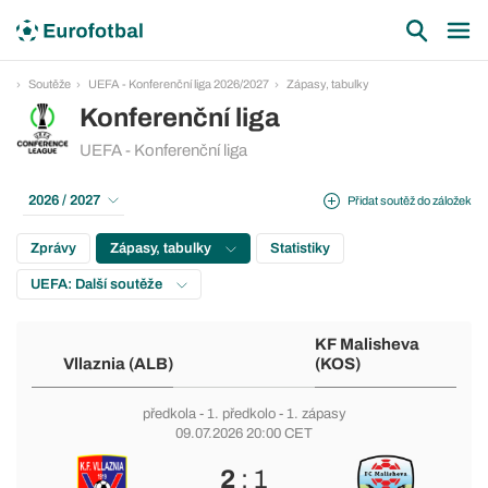
Soutěže
UEFA - Konferenční liga 2026/2027
Zápasy, tabulky
Konferenční liga
UEFA - Konferenční liga
2026 / 2027
Přidat soutěž do záložek
Zprávy
Zápasy, tabulky
Statistiky
UEFA: Další soutěže
KF Malisheva
Vllaznia (ALB)
(KOS)
předkola
-
1. předkolo
- 1. zápasy
09.07.2026 20:00 CET
2
: 1