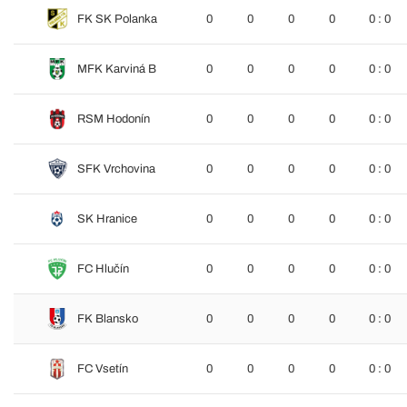
FK SK Polanka
0
0
0
0
0 : 0
MFK Karviná B
0
0
0
0
0 : 0
RSM Hodonín
0
0
0
0
0 : 0
SFK Vrchovina
0
0
0
0
0 : 0
SK Hranice
0
0
0
0
0 : 0
FC Hlučín
0
0
0
0
0 : 0
FK Blansko
0
0
0
0
0 : 0
FC Vsetín
0
0
0
0
0 : 0