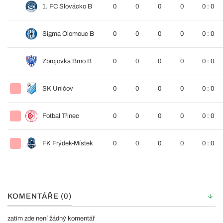
1. FC Slovácko B
0
0
0
0
0 : 0
Sigma Olomouc B
0
0
0
0
0 : 0
Zbrojovka Brno B
0
0
0
0
0 : 0
SK Uničov
0
0
0
0
0 : 0
Fotbal Třinec
0
0
0
0
0 : 0
FK Frýdek-Místek
0
0
0
0
0 : 0
KOMENTÁŘE (0)
zatím zde není žádný komentář