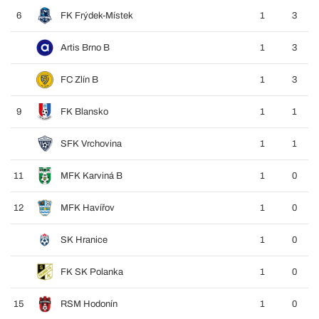
6
FK Frýdek-Místek
1
3
Artis Brno B
1
3
FC Zlín B
1
3
9
FK Blansko
1
1
SFK Vrchovina
1
1
11
MFK Karviná B
1
0
12
MFK Havířov
1
0
SK Hranice
1
0
FK SK Polanka
1
0
15
RSM Hodonín
1
0