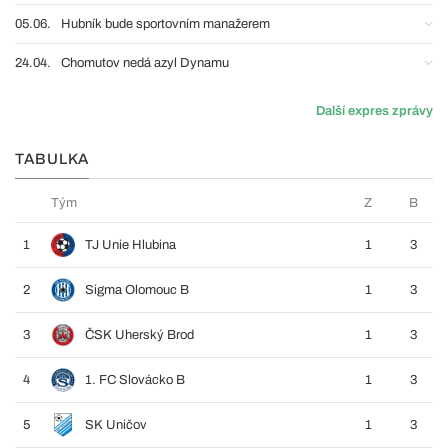
05.06.
Hubník bude sportovním manažerem
24.04.
Chomutov nedá azyl Dynamu
Další expres zprávy
TABULKA
Tým
Z
B
1
TJ Unie Hlubina
1
3
2
Sigma Olomouc B
1
3
3
ČSK Uherský Brod
1
3
4
1. FC Slovácko B
1
3
5
SK Uničov
1
3