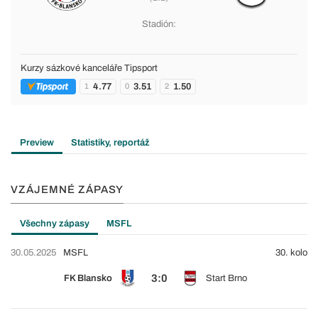
Stadión:
Kurzy sázkové kanceláře Tipsport
4.77
3.51
1.50
1
0
2
Preview
Statistiky, reportáž
VZÁJEMNÉ ZÁPASY
Všechny zápasy
MSFL
30.05.2025
MSFL
30. kolo
3:0
FK Blansko
Start Brno