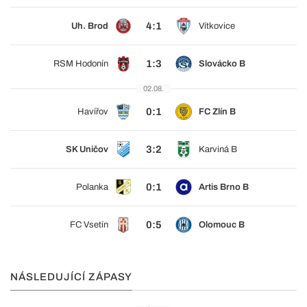
4:1
Uh. Brod
Vítkovice
1:3
RSM Hodonín
Slovácko B
02.08.
0:1
Havířov
FC Zlín B
3:2
SK Uničov
Karviná B
0:1
Polanka
Artis Brno B
0:5
FC Vsetín
Olomouc B
NÁSLEDUJÍCÍ ZÁPASY