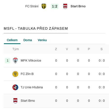
1:2
FC Strání
Start Brno
MSFL - TABULKA PŘED ZÁPASEM
Celkem
Doma
Venku
Tým
Z
V
R
P
S
1
MFK Vítkovice
0
0
0
0
0 : 0
FC Zlín B
0
0
0
0
0 : 0
TJ Unie Hlubina
0
0
0
0
0 : 0
Start Brno
0
0
0
0
0 : 0