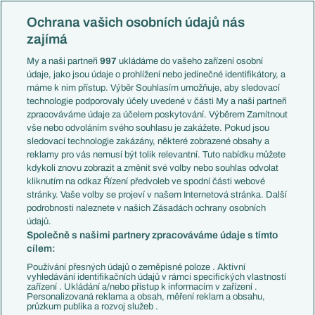
Evropská liga
Reprezentace
Konferenční liga
Česko
Ochrana vašich osobních údajů nás
Mistrovství světa
Slovensko
zajímá
Liga národů
Anglie
Francie
My a naši partneři
997
ukládáme do vašeho zařízení osobní
Témata
Itálie
údaje, jako jsou údaje o prohlížení nebo jedinečné identifikátory, a
Představení týmů MS
Německo
máme k nim přístup. Výběr Souhlasím umožňuje, aby sledovací
EuroSkauting
Španělsko
technologie podporovaly účely uvedené v části My a naši partneři
PL v kostce
Argentina
zpracováváme údaje za účelem poskytování. Výběrem Zamítnout
Evropské koeficienty
Brazílie
vše nebo odvoláním svého souhlasu je zakážete. Pokud jsou
Přestupy
sledovací technologie zakázány, některé zobrazené obsahy a
Přestupové spekulace
reklamy pro vás nemusí být tolik relevantní. Tuto nabídku můžete
Přestupy
Zranění
kdykoli znovu zobrazit a změnit své volby nebo souhlas odvolat
Zápasy
kliknutím na odkaz Řízení předvoleb ve spodní části webové
Livescore
stránky. Vaše volby se projeví v našem Internetová stránka. Další
Kluby
Tipovací soutěž
podrobnosti naleznete v našich Zásadách ochrany osobních
Arsenal FC
Fotbal TV
údajů.
Chelsea FC
Společně s našimi partnery zpracováváme údaje s tímto
Manchester United
cílem:
AC Milán
Juventus FC
Používání přesných údajů o zeměpisné poloze . Aktivní
Bayern Mnichov
vyhledávání identifikačních údajů v rámci specifických vlastností
zařízení . Ukládání a/nebo přístup k informacím v zařízení .
FC Barcelona
Personalizovaná reklama a obsah, měření reklam a obsahu,
Real Madrid
průzkum publika a rozvoj služeb .