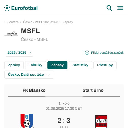
Soutěže
Česko - MSFL 2025/2026
Zápasy
MSFL
Česko - MSFL
2025 / 2026
Přidat soutěž do záložek
Zprávy
Tabulky
Zápasy
Statistiky
Přestupy
Česko: Další soutěže
FK Blansko
Start Brno
1. kolo
01.08.2025 17:30 CET
2 :
3
(1:1)