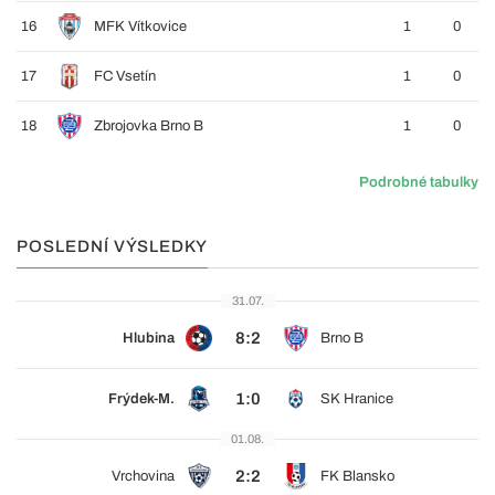
16
MFK Vítkovice
1
0
17
FC Vsetín
1
0
18
Zbrojovka Brno B
1
0
Podrobné tabulky
POSLEDNÍ VÝSLEDKY
31.07.
8:2
Hlubina
Brno B
1:0
Frýdek-M.
SK Hranice
01.08.
2:2
Vrchovina
FK Blansko