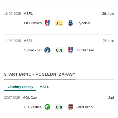
16.05.2025
MSFL
28. kolo
1:1
FK Blansko
Frýdek-M.
11.05.2025
MSFL
27. kolo
0:4
Slovácko B
FK Blansko
START BRNO - POSLEDNÍ ZÁPASY
Všechny zápasy
MSFL
27.07.2025
MOL Cup
2.př
0:8
TJ Skaštice
Start Brno