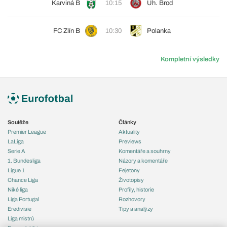
Karviná B
10:15
Uh. Brod
FC Zlín B
10:30
Polanka
Kompletní výsledky
Soutěže
Články
Premier League
Aktuality
LaLiga
Previews
Serie A
Komentáře a souhrny
1. Bundesliga
Názory a komentáře
Ligue 1
Fejetony
Chance Liga
Životopisy
Niké liga
Profily, historie
Liga Portugal
Rozhovory
Eredivisie
Tipy a analýzy
Liga mistrů