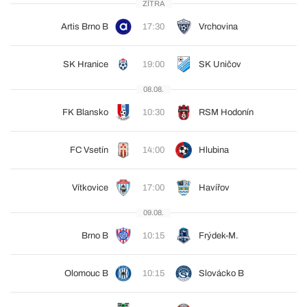
ZÍTRA
Artis Brno B
17:30
Vrchovina
SK Hranice
19:00
SK Uničov
08.08.
FK Blansko
10:30
RSM Hodonín
FC Vsetín
14:00
Hlubina
Vítkovice
17:00
Havířov
09.08.
Brno B
10:15
Frýdek-M.
Olomouc B
10:15
Slovácko B