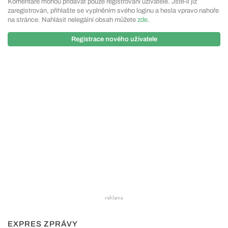
Komentáře mohou přidávat pouze registrovaní uživatelé. Jste-li již
zaregistrován, přihlašte se vyplněním svého loginu a hesla vpravo nahoře
na stránce. Nahlásit nelegální obsah můžete
zde
.
Registrace nového uživatele
EXPRES ZPRÁVY