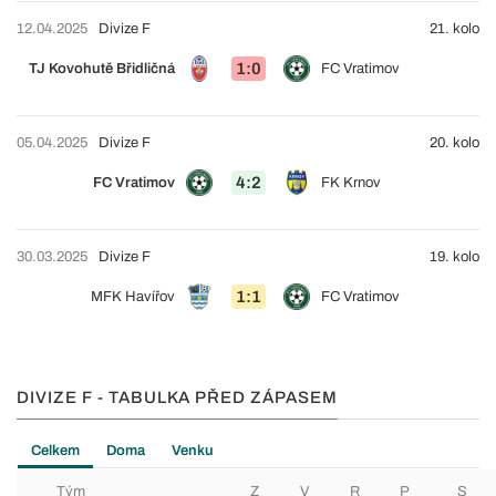
12.04.2025
Divize F
21. kolo
1:0
TJ Kovohutě Břidličná
FC Vratimov
05.04.2025
Divize F
20. kolo
4:2
FC Vratimov
FK Krnov
30.03.2025
Divize F
19. kolo
1:1
MFK Havířov
FC Vratimov
DIVIZE F - TABULKA PŘED ZÁPASEM
Celkem
Doma
Venku
Tým
Z
V
R
P
S