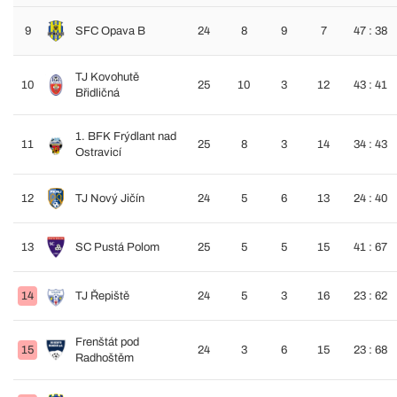
9
SFC Opava B
24
8
9
7
47 : 38
TJ Kovohutě
10
25
10
3
12
43 : 41
Břidličná
1. BFK Frýdlant nad
11
25
8
3
14
34 : 43
Ostravicí
12
TJ Nový Jičín
24
5
6
13
24 : 40
13
SC Pustá Polom
25
5
5
15
41 : 67
14
TJ Řepiště
24
5
3
16
23 : 62
Frenštát pod
15
24
3
6
15
23 : 68
Radhoštěm