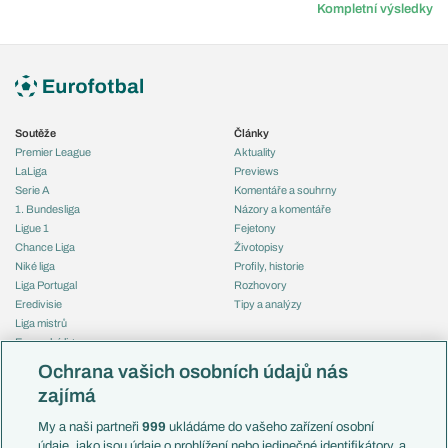
Kompletní výsledky
Soutěže
Články
Premier League
Aktuality
LaLiga
Previews
Serie A
Komentáře a souhrny
1. Bundesliga
Názory a komentáře
Ligue 1
Fejetony
Chance Liga
Životopisy
Niké liga
Profily, historie
Liga Portugal
Rozhovory
Eredivisie
Tipy a analýzy
Liga mistrů
Evropská liga
Reprezentace
Konferenční liga
Česko
Ochrana vašich osobních údajů nás
Mistrovství světa
Slovensko
zajímá
Liga národů
Anglie
Francie
My a naši partneři
999
ukládáme do vašeho zařízení osobní
Témata
Itálie
údaje, jako jsou údaje o prohlížení nebo jedinečné identifikátory, a