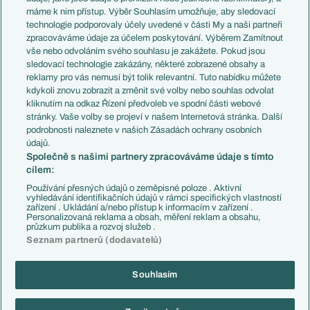
Představení týmů MS
Německo
máme k nim přístup. Výběr Souhlasím umožňuje, aby sledovací
EuroSkauting
Španělsko
technologie podporovaly účely uvedené v části My a naši partneři
PL v kostce
Argentina
zpracováváme údaje za účelem poskytování. Výběrem Zamítnout
Evropské koeficienty
Brazílie
vše nebo odvoláním svého souhlasu je zakážete. Pokud jsou
Přestupy
sledovací technologie zakázány, některé zobrazené obsahy a
Přestupové spekulace
reklamy pro vás nemusí být tolik relevantní. Tuto nabídku můžete
Přestupy
Zranění
kdykoli znovu zobrazit a změnit své volby nebo souhlas odvolat
Zápasy
kliknutím na odkaz Řízení předvoleb ve spodní části webové
Livescore
stránky. Vaše volby se projeví v našem Internetová stránka. Další
Kluby
Tipovací soutěž
podrobnosti naleznete v našich Zásadách ochrany osobních
Arsenal FC
Fotbal TV
údajů.
Chelsea FC
Společně s našimi partnery zpracováváme údaje s tímto
Manchester United
cílem:
AC Milán
Juventus FC
Používání přesných údajů o zeměpisné poloze . Aktivní
Bayern Mnichov
vyhledávání identifikačních údajů v rámci specifických vlastností
zařízení . Ukládání a/nebo přístup k informacím v zařízení .
FC Barcelona
Personalizovaná reklama a obsah, měření reklam a obsahu,
Real Madrid
průzkum publika a rozvoj služeb .
Seznam partnerů (dodavatelů)
Souhlasím
Copyright © 2001-2026 EuroFotbal.cz. Využíváme zpravodajství ČTK.
RSS
Podmínky užití
Informace o zpracování osobních údajů