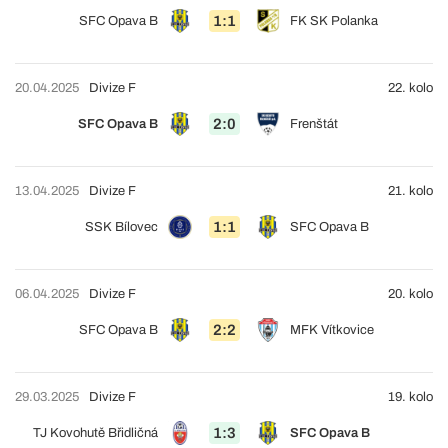
1:1
SFC Opava B
FK SK Polanka
20.04.2025
Divize F
22. kolo
2:0
SFC Opava B
Frenštát
13.04.2025
Divize F
21. kolo
1:1
SSK Bílovec
SFC Opava B
06.04.2025
Divize F
20. kolo
2:2
SFC Opava B
MFK Vítkovice
29.03.2025
Divize F
19. kolo
1:3
TJ Kovohutě Břidličná
SFC Opava B