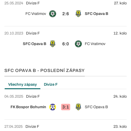
25.05.2024
Divize F
27. kolo
2:6
FC Vratimov
SFC Opava B
20.10.2023
Divize F
12. kolo
6:0
SFC Opava B
FC Vratimov
SFC OPAVA B - POSLEDNÍ ZÁPASY
Všechny zápasy
Divize F
04.05.2025
Divize F
24. kolo
3:1
FK Bospor Bohumín
SFC Opava B
27.04.2025
Divize F
23. kolo