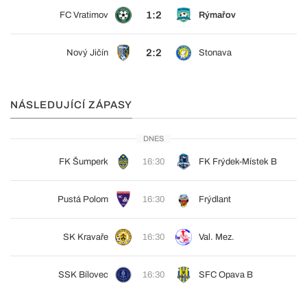
1:2
FC Vratimov
Rýmařov
2:2
Nový Jičín
Stonava
NÁSLEDUJÍCÍ ZÁPASY
DNES
FK Šumperk
16:30
FK Frýdek-Místek B
Pustá Polom
16:30
Frýdlant
SK Kravaře
16:30
Val. Mez.
SSK Bílovec
16:30
SFC Opava B