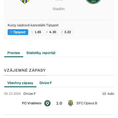
Stadión:
Kurzy sázkové kanceláře Tipsport
1.65
4.30
3.22
1
0
2
Preview
Statistiky, reportáž
VZÁJEMNÉ ZÁPASY
Všechny zápasy
Divize F
05.10.2024
Divize F
10. kolo
1:0
FC Vratimov
SFC Opava B