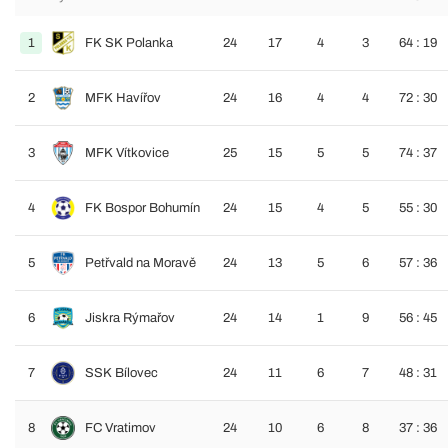
1
FK SK Polanka
24
17
4
3
64 : 19
2
MFK Havířov
24
16
4
4
72 : 30
3
MFK Vítkovice
25
15
5
5
74 : 37
4
FK Bospor Bohumín
24
15
4
5
55 : 30
5
Petřvald na Moravě
24
13
5
6
57 : 36
6
Jiskra Rýmařov
24
14
1
9
56 : 45
7
SSK Bílovec
24
11
6
7
48 : 31
8
FC Vratimov
24
10
6
8
37 : 36