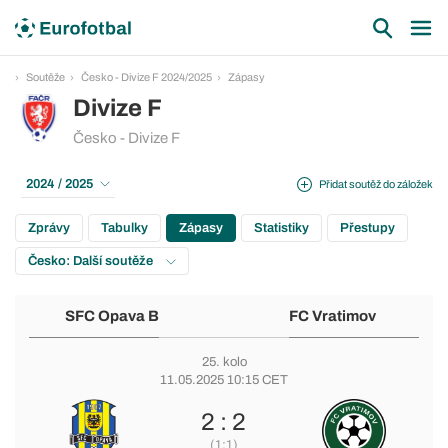
Soutěže
Česko - Divize F 2024/2025
Zápasy
Divize F
Česko - Divize F
2024 / 2025
Přidat soutěž do záložek
Zprávy
Tabulky
Zápasy
Statistiky
Přestupy
Česko: Další soutěže
SFC Opava B
FC Vratimov
25. kolo
11.05.2025 10:15 CET
2 : 2
(1:1)