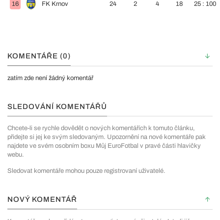
16
FK Krnov
24
2
4
18
25 : 100
KOMENTÁŘE (0)
zatím zde není žádný komentář
SLEDOVÁNÍ KOMENTÁŘŮ
Chcete-li se rychle dovědět o nových komentářích k tomuto článku,
přidejte si jej ke svým sledovaným. Upozornění na nové komentáře pak
najdete ve svém osobním boxu Můj EuroFotbal v pravé části hlavičky
webu.
Sledovat komentáře mohou pouze registrovaní uživatelé.
NOVÝ KOMENTÁŘ