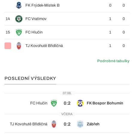
FK Frýdek-Místek B
0
0
14
FC Vratimov
1
0
15
FC Hlučín
1
0
TJ Kovohutě Břidličná
1
0
Podrobné tabulky
POSLEDNÍ VÝSLEDKY
07.08.
0:2
FC Hlučín
FK Bospor Bohumín
VČERA
0:2
TJ Kovohutě Břidličná
Zábřeh