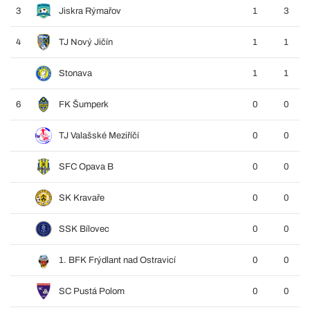
3
Jiskra Rýmařov
1
3
4
TJ Nový Jičín
1
1
Stonava
1
1
6
FK Šumperk
0
0
TJ Valašské Meziříčí
0
0
SFC Opava B
0
0
SK Kravaře
0
0
SSK Bílovec
0
0
1. BFK Frýdlant nad Ostravicí
0
0
SC Pustá Polom
0
0