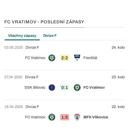
FC VRATIMOV - POSLEDNÍ ZÁPASY
Všechny zápasy
Divize F
03.05.2025
Divize F
24. kolo
2:2
FC Vratimov
Frenštát
27.04.2025
Divize F
23. kolo
0:1
SSK Bílovec
FC Vratimov
18.04.2025
Divize F
22. kolo
1:5
FC Vratimov
MFK Vítkovice