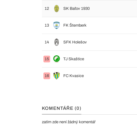
12
SK Baťov 1930
13
FK Šternberk
14
SFK Holešov
15
TJ Skaštice
16
FC Kvasice
KOMENTÁŘE (0)
zatím zde není žádný komentář