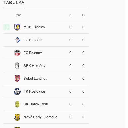
TABULKA
Tým
Z
B
1
MSK Břeclav
0
0
FC Slavičín
0
0
FC Brumov
0
0
SFK Holešov
0
0
Sokol Lanžhot
0
0
FK Kozlovice
0
0
SK Baťov 1930
0
0
Nové Sady Olomouc
0
0