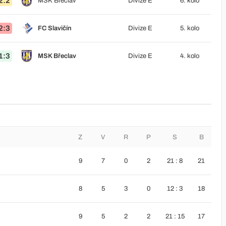
2:2
MSK Břeclav
Divize E
6. kolo
2:3
FC Slavičín
Divize E
5. kolo
1:3
MSK Břeclav
Divize E
4. kolo
Z
V
R
P
S
B
9
7
0
2
21 : 8
21
8
5
3
0
12 : 3
18
9
5
2
2
21 : 15
17