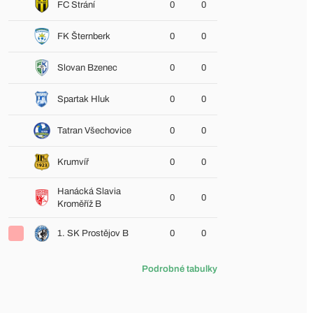
FC Strání
0
0
FK Šternberk
0
0
Slovan Bzenec
0
0
Spartak Hluk
0
0
Tatran Všechovice
0
0
Krumvíř
0
0
Hanácká Slavia
0
0
Kroměříž B
1. SK Prostějov B
0
0
Podrobné tabulky