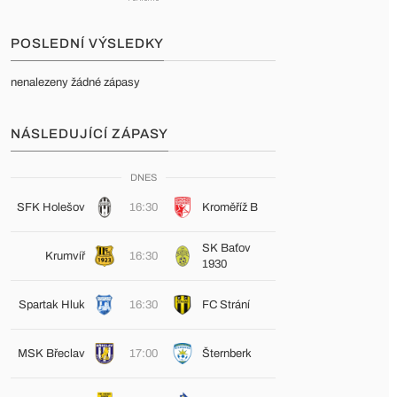
POSLEDNÍ VÝSLEDKY
nenalezeny žádné zápasy
NÁSLEDUJÍCÍ ZÁPASY
DNES
SFK Holešov
16:30
Kroměříž B
SK Baťov
Krumvíř
16:30
1930
Spartak Hluk
16:30
FC Strání
MSK Břeclav
17:00
Šternberk