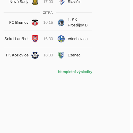
Nové Sady
17:00
Slavičín
ZÍTRA
1. SK
FC Brumov
10:15
Prostějov B
Sokol Lanžhot
16:30
Všechovice
FK Kozlovice
16:30
Bzenec
Kompletní výsledky