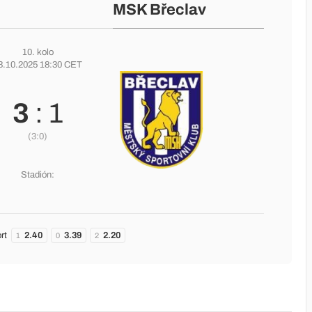
MSK Břeclav
10. kolo
3.10.2025 18:30 CET
3
: 1
(3:0)
Stadión:
rt
2.40
3.39
2.20
1
0
2