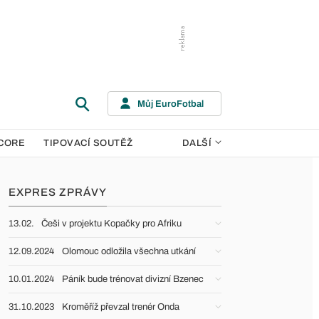
Můj EuroFotbal
CORE
TIPOVACÍ SOUTĚŽ
DALŠÍ
EXPRES ZPRÁVY
13.02.
Češi v projektu Kopačky pro Afriku
12.09.2024
Olomouc odložila všechna utkání
10.01.2024
Páník bude trénovat divizní Bzenec
31.10.2023
Kroměříž převzal trenér Onda