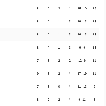
8
4
3
1
15 : 10
15
8
4
1
3
19 : 13
13
8
4
1
3
16 : 13
13
8
4
1
3
9 : 9
13
7
3
2
2
12 : 6
11
9
3
2
4
17 : 19
11
7
3
0
4
11 : 13
9
8
2
2
4
9 : 11
8