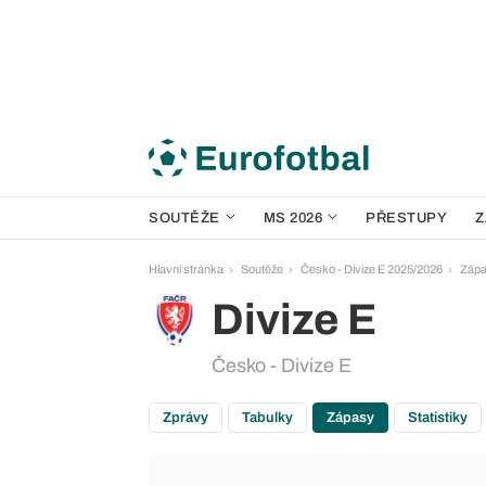
SOUTĚŽE
MS 2026
PŘESTUPY
Z
Hlavní stránka
Soutěže
Česko - Divize E 2025/2026
Záp
Divize E
Česko - Divize E
Zprávy
Tabulky
Zápasy
Statistiky