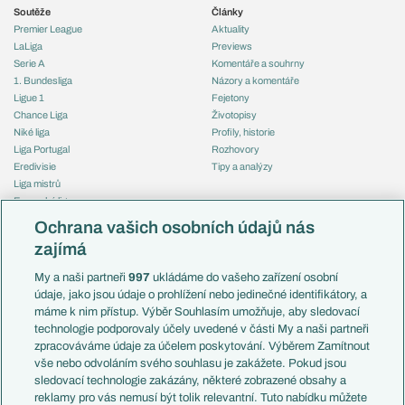
Soutěže
Články
Premier League
Aktuality
LaLiga
Previews
Serie A
Komentáře a souhrny
1. Bundesliga
Názory a komentáře
Ligue 1
Fejetony
Chance Liga
Životopisy
Niké liga
Profily, historie
Liga Portugal
Rozhovory
Eredivisie
Tipy a analýzy
Liga mistrů
Evropská liga
Reprezentace
Konferenční liga
Česko
Ochrana vašich osobních údajů nás
Mistrovství světa
Slovensko
zajímá
Liga národů
Anglie
Francie
My a naši partneři
997
ukládáme do vašeho zařízení osobní
Témata
Itálie
údaje, jako jsou údaje o prohlížení nebo jedinečné identifikátory, a
Představení týmů MS
Německo
máme k nim přístup. Výběr Souhlasím umožňuje, aby sledovací
EuroSkauting
Španělsko
technologie podporovaly účely uvedené v části My a naši partneři
PL v kostce
Argentina
zpracováváme údaje za účelem poskytování. Výběrem Zamítnout
Evropské koeficienty
Brazílie
vše nebo odvoláním svého souhlasu je zakážete. Pokud jsou
Přestupy
sledovací technologie zakázány, některé zobrazené obsahy a
Přestupové spekulace
reklamy pro vás nemusí být tolik relevantní. Tuto nabídku můžete
Přestupy