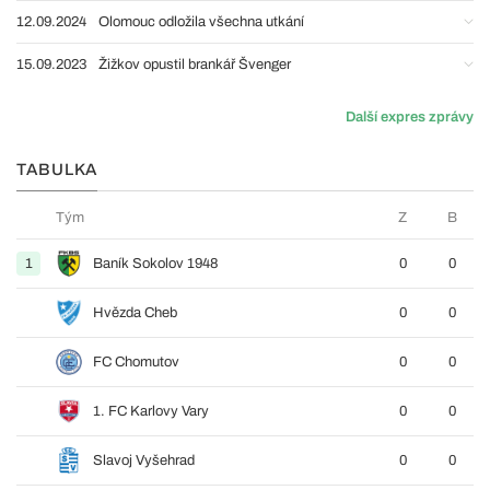
12.09.2024
Olomouc odložila všechna utkání
15.09.2023
Žižkov opustil brankář Švenger
Další expres zprávy
TABULKA
Tým
Z
B
1
Baník Sokolov 1948
0
0
Hvězda Cheb
0
0
FC Chomutov
0
0
1. FC Karlovy Vary
0
0
Slavoj Vyšehrad
0
0