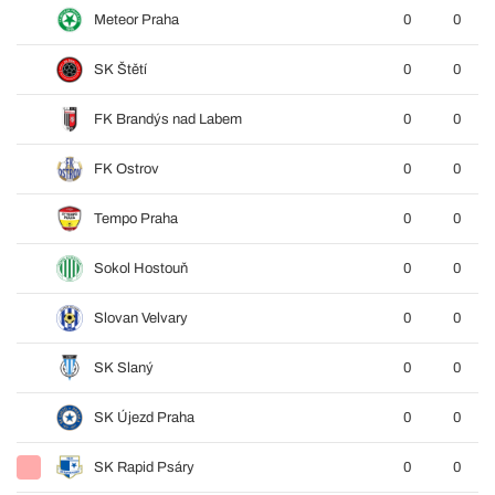
Meteor Praha
0
0
SK Štětí
0
0
FK Brandýs nad Labem
0
0
FK Ostrov
0
0
Tempo Praha
0
0
Sokol Hostouň
0
0
Slovan Velvary
0
0
SK Slaný
0
0
SK Újezd Praha
0
0
SK Rapid Psáry
0
0