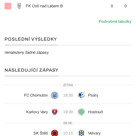
FK Ústí nad Labem B
0
0
Podrobné tabulky
POSLEDNÍ VÝSLEDKY
nenalezeny žádné zápasy
NÁSLEDUJÍCÍ ZÁPASY
ZÍTRA
FC Chomutov
18:30
Psáry
Karlovy Vary
19:00
Hostouň
08.08.
SK Štětí
10:15
Velvary