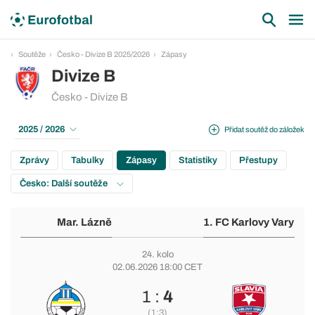
Soutěže
Česko - Divize B 2025/2026
Zápasy
Divize B
Česko - Divize B
2025 / 2026
Přidat soutěž do záložek
Zprávy
Tabulky
Zápasy
Statistiky
Přestupy
Česko: Další soutěže
Mar. Lázně
1. FC Karlovy Vary
24. kolo
02.06.2026 18:00 CET
1 :
4
(1:3)