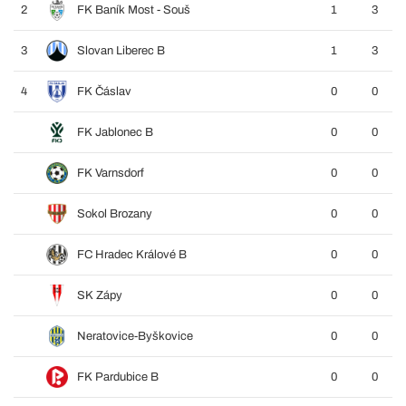
2
FK Baník Most - Souš
1
3
3
Slovan Liberec B
1
3
4
FK Čáslav
0
0
FK Jablonec B
0
0
FK Varnsdorf
0
0
Sokol Brozany
0
0
FC Hradec Králové B
0
0
SK Zápy
0
0
Neratovice-Byškovice
0
0
FK Pardubice B
0
0