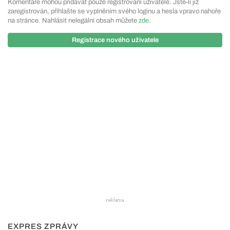
Komentáře mohou přidávat pouze registrovaní uživatelé. Jste-li již
zaregistrován, přihlašte se vyplněním svého loginu a hesla vpravo nahoře
na stránce. Nahlásit nelegální obsah můžete
zde
.
Registrace nového uživatele
EXPRES ZPRÁVY