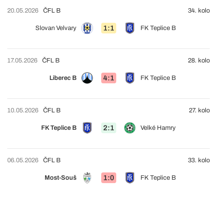
20.05.2026
ČFL B
34. kolo
1:1
Slovan Velvary
FK Teplice B
17.05.2026
ČFL B
28. kolo
4:1
Liberec B
FK Teplice B
10.05.2026
ČFL B
27. kolo
2:1
FK Teplice B
Velké Hamry
06.05.2026
ČFL B
33. kolo
1:0
Most-Souš
FK Teplice B