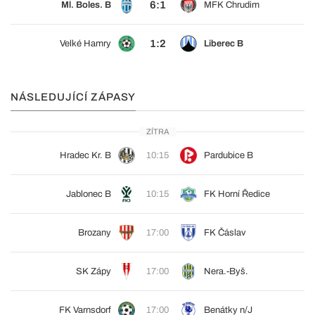
6:1
Ml. Boles. B
MFK Chrudim
1:2
Velké Hamry
Liberec B
NÁSLEDUJÍCÍ ZÁPASY
ZÍTRA
Hradec Kr. B
10:15
Pardubice B
Jablonec B
10:15
FK Horní Ředice
Brozany
17:00
FK Čáslav
SK Zápy
17:00
Nera.-Byš.
FK Varnsdorf
17:00
Benátky n/J