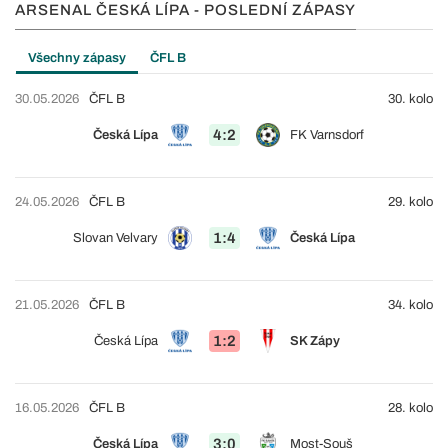
ARSENAL ČESKÁ LÍPA - POSLEDNÍ ZÁPASY
Všechny zápasy
ČFL B
30.05.2026
ČFL B
30. kolo
4:2
Česká Lípa
FK Varnsdorf
24.05.2026
ČFL B
29. kolo
1:4
Slovan Velvary
Česká Lípa
21.05.2026
ČFL B
34. kolo
1:2
Česká Lípa
SK Zápy
16.05.2026
ČFL B
28. kolo
3:0
Česká Lípa
Most-Souš