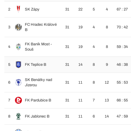
2
SK Zápy
31
22
5
4
67 : 27
FC Hradec Králové
3
31
19
4
8
70 : 42
B
FK Baník Most -
4
31
19
4
8
59 : 34
Souš
5
FK Teplice B
31
14
8
9
46 : 38
SK Benátky nad
6
31
11
8
12
55 : 53
Jizerou
7
FK Pardubice B
31
11
7
13
66 : 55
8
FK Jablonec B
31
11
6
14
47 : 59