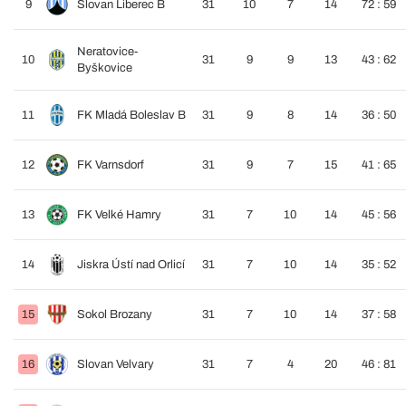
9
Slovan Liberec B
31
10
7
14
72 : 59
Neratovice-
10
31
9
9
13
43 : 62
Byškovice
11
FK Mladá Boleslav B
31
9
8
14
36 : 50
12
FK Varnsdorf
31
9
7
15
41 : 65
13
FK Velké Hamry
31
7
10
14
45 : 56
14
Jiskra Ústí nad Orlicí
31
7
10
14
35 : 52
15
Sokol Brozany
31
7
10
14
37 : 58
16
Slovan Velvary
31
7
4
20
46 : 81