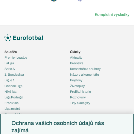
Kompletní výsledky
Soutěže
Články
Premier League
Aktuality
LaLiga
Previews
Serie A
Komentáře a souhrny
1. Bundesliga
Názory a komentáře
Ligue 1
Fejetony
Chance Liga
Životopisy
Niké liga
Profily, historie
Liga Portugal
Rozhovory
Eredivisie
Tipy a analýzy
Liga mistrů
Evropská liga
Reprezentace
Konferenční liga
Česko
Ochrana vašich osobních údajů nás
Mistrovství světa
Slovensko
zajímá
Liga národů
Anglie