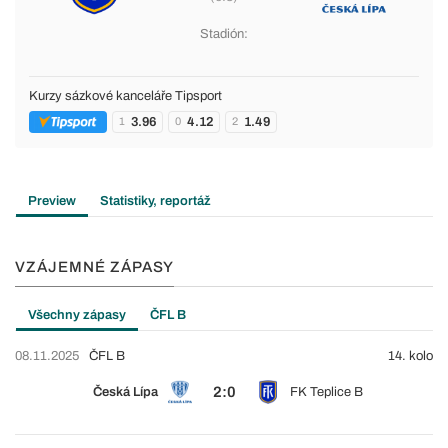
Stadión:
Kurzy sázkové kanceláře Tipsport
3.96
4.12
1.49
1
0
2
Preview
Statistiky, reportáž
VZÁJEMNÉ ZÁPASY
Všechny zápasy
ČFL B
08.11.2025
ČFL B
14. kolo
2:0
Česká Lípa
FK Teplice B