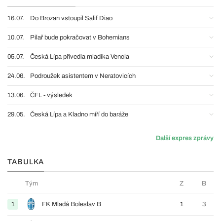
16.07.
Do Brozan vstoupil Salif Diao
10.07.
Pilař bude pokračovat v Bohemians
05.07.
Česká Lípa přivedla mladíka Vencla
24.06.
Podroužek asistentem v Neratovicích
13.06.
ČFL - výsledek
29.05.
Česká Lípa a Kladno míří do baráže
Další expres zprávy
TABULKA
Tým
Z
B
1
FK Mladá Boleslav B
1
3