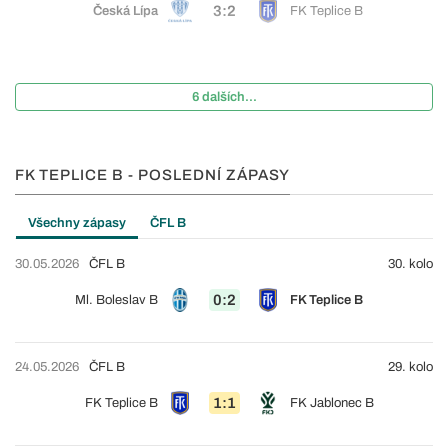
3:2
Česká Lípa
FK Teplice B
6 dalších...
FK TEPLICE B - POSLEDNÍ ZÁPASY
Všechny zápasy
ČFL B
30.05.2026
ČFL B
30. kolo
0:2
Ml. Boleslav B
FK Teplice B
24.05.2026
ČFL B
29. kolo
1:1
FK Teplice B
FK Jablonec B