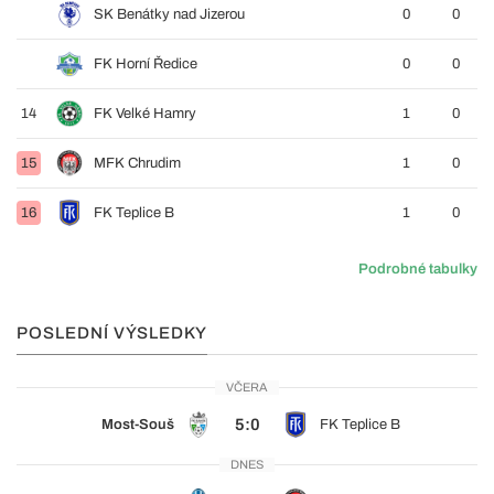
SK Benátky nad Jizerou
0
0
FK Horní Ředice
0
0
14
FK Velké Hamry
1
0
15
MFK Chrudim
1
0
16
FK Teplice B
1
0
Podrobné tabulky
POSLEDNÍ VÝSLEDKY
VČERA
5:0
Most-Souš
FK Teplice B
DNES