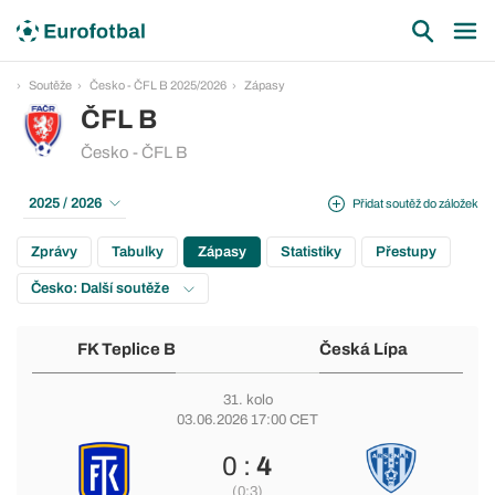
Soutěže
Česko - ČFL B 2025/2026
Zápasy
ČFL B
Česko - ČFL B
2025 / 2026
Přidat soutěž do záložek
Zprávy
Tabulky
Zápasy
Statistiky
Přestupy
Česko: Další soutěže
FK Teplice B
Česká Lípa
31. kolo
03.06.2026 17:00 CET
0 :
4
(0:3)