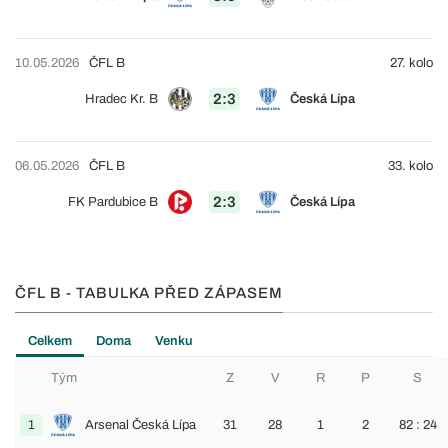
10.05.2026
ČFL B
27. kolo
2:3
Hradec Kr. B
Česká Lípa
06.05.2026
ČFL B
33. kolo
2:3
FK Pardubice B
Česká Lípa
ČFL B - TABULKA PŘED ZÁPASEM
Celkem
Doma
Venku
Tým
Z
V
R
P
S
1
Arsenal Česká Lípa
31
28
1
2
82 : 24