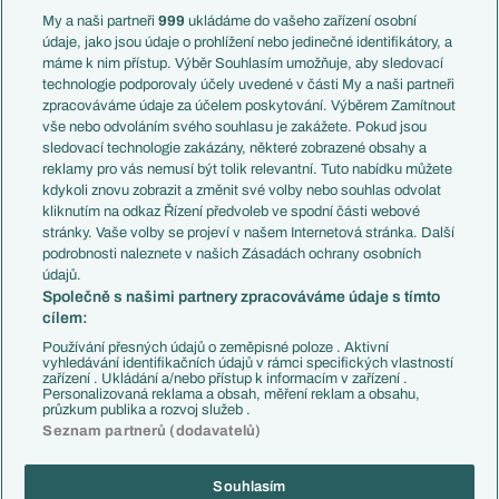
Francie
My a naši partneři
999
ukládáme do vašeho zařízení osobní
Témata
Itálie
údaje, jako jsou údaje o prohlížení nebo jedinečné identifikátory, a
Představení týmů MS
Německo
máme k nim přístup. Výběr Souhlasím umožňuje, aby sledovací
EuroSkauting
Španělsko
technologie podporovaly účely uvedené v části My a naši partneři
PL v kostce
Argentina
zpracováváme údaje za účelem poskytování. Výběrem Zamítnout
Evropské koeficienty
Brazílie
vše nebo odvoláním svého souhlasu je zakážete. Pokud jsou
Přestupy
sledovací technologie zakázány, některé zobrazené obsahy a
Přestupové spekulace
reklamy pro vás nemusí být tolik relevantní. Tuto nabídku můžete
Přestupy
Zranění
kdykoli znovu zobrazit a změnit své volby nebo souhlas odvolat
Zápasy
kliknutím na odkaz Řízení předvoleb ve spodní části webové
Livescore
stránky. Vaše volby se projeví v našem Internetová stránka. Další
Kluby
Tipovací soutěž
podrobnosti naleznete v našich Zásadách ochrany osobních
Arsenal FC
Fotbal TV
údajů.
Chelsea FC
Společně s našimi partnery zpracováváme údaje s tímto
Manchester United
cílem:
AC Milán
Juventus FC
Používání přesných údajů o zeměpisné poloze . Aktivní
Bayern Mnichov
vyhledávání identifikačních údajů v rámci specifických vlastností
zařízení . Ukládání a/nebo přístup k informacím v zařízení .
FC Barcelona
Personalizovaná reklama a obsah, měření reklam a obsahu,
Real Madrid
průzkum publika a rozvoj služeb .
Seznam partnerů (dodavatelů)
Souhlasím