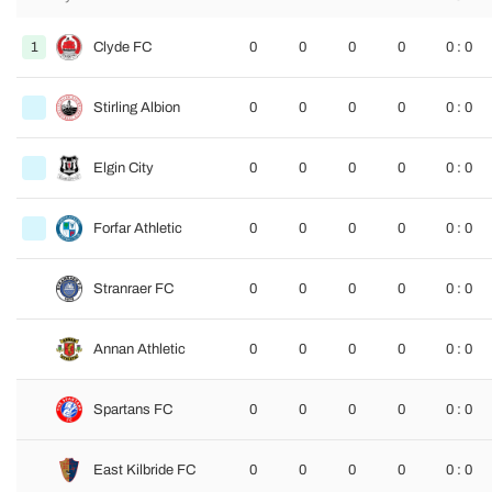
1
Clyde FC
0
0
0
0
0 : 0
Stirling Albion
0
0
0
0
0 : 0
Elgin City
0
0
0
0
0 : 0
Forfar Athletic
0
0
0
0
0 : 0
Stranraer FC
0
0
0
0
0 : 0
Annan Athletic
0
0
0
0
0 : 0
Spartans FC
0
0
0
0
0 : 0
East Kilbride FC
0
0
0
0
0 : 0