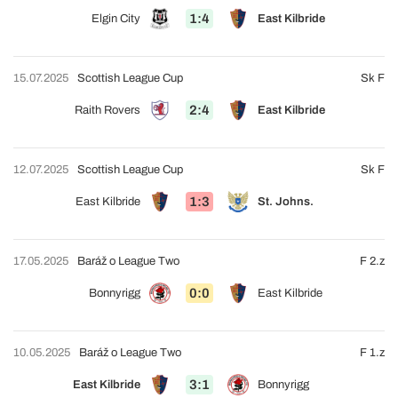
1:4
Elgin City
East Kilbride
15.07.2025
Scottish League Cup
Sk F
2:4
Raith Rovers
East Kilbride
12.07.2025
Scottish League Cup
Sk F
1:3
East Kilbride
St. Johns.
17.05.2025
Baráž o League Two
F 2.z
0:0
Bonnyrigg
East Kilbride
10.05.2025
Baráž o League Two
F 1.z
3:1
East Kilbride
Bonnyrigg