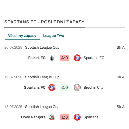
SPARTANS FC - POSLEDNÍ ZÁPASY
Všechny zápasy
League Two
26.07.2025
Scottish League Cup
Sk A
4:0
Falkirk FC
Spartans FC
19.07.2025
Scottish League Cup
Sk A
2:0
Spartans FC
Brechin City
15.07.2025
Scottish League Cup
Sk A
1:0
Cove Rangers
Spartans FC