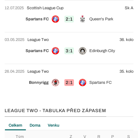
12.07.2025
Scottish League Cup
Sk A
2:1
Spartans FC
Queen's Park
03.05.2025
League Two
36. kolo
3:1
Spartans FC
Edinburgh City
26.04.2025
League Two
35. kolo
2:1
Bonnyrigg
Spartans FC
LEAGUE TWO - TABULKA PŘED ZÁPASEM
Celkem
Doma
Venku
Tým
Z
V
R
P
S