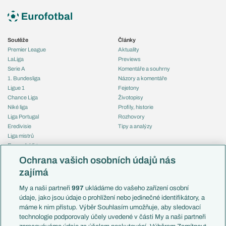
Soutěže
Články
Premier League
Aktuality
LaLiga
Previews
Serie A
Komentáře a souhrny
1. Bundesliga
Názory a komentáře
Ligue 1
Fejetony
Chance Liga
Životopisy
Niké liga
Profily, historie
Liga Portugal
Rozhovory
Eredivisie
Tipy a analýzy
Liga mistrů
Evropská liga
Reprezentace
Konferenční liga
Česko
Ochrana vašich osobních údajů nás
Mistrovství světa
Slovensko
zajímá
Liga národů
Anglie
Francie
My a naši partneři
997
ukládáme do vašeho zařízení osobní
Témata
Itálie
údaje, jako jsou údaje o prohlížení nebo jedinečné identifikátory, a
Představení týmů MS
Německo
máme k nim přístup. Výběr Souhlasím umožňuje, aby sledovací
EuroSkauting
Španělsko
technologie podporovaly účely uvedené v části My a naši partneři
PL v kostce
Argentina