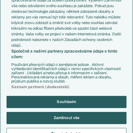
zpracováváme údaje za účelem poskytování. Výběrem Zamítnout
Evropské koeficienty
Brazílie
vše nebo odvoláním svého souhlasu je zakážete. Pokud jsou
Přestupy
sledovací technologie zakázány, některé zobrazené obsahy a
Přestupové spekulace
reklamy pro vás nemusí být tolik relevantní. Tuto nabídku můžete
Přestupy
Zranění
kdykoli znovu zobrazit a změnit své volby nebo souhlas odvolat
Zápasy
kliknutím na odkaz Řízení předvoleb ve spodní části webové
Livescore
stránky. Vaše volby se projeví v našem Internetová stránka. Další
Kluby
Tipovací soutěž
podrobnosti naleznete v našich Zásadách ochrany osobních
Arsenal FC
Fotbal TV
údajů.
Chelsea FC
Společně s našimi partnery zpracováváme údaje s tímto
Manchester United
cílem:
AC Milán
Juventus FC
Používání přesných údajů o zeměpisné poloze . Aktivní
Bayern Mnichov
vyhledávání identifikačních údajů v rámci specifických vlastností
zařízení . Ukládání a/nebo přístup k informacím v zařízení .
FC Barcelona
Personalizovaná reklama a obsah, měření reklam a obsahu,
Real Madrid
průzkum publika a rozvoj služeb .
Seznam partnerů (dodavatelů)
Souhlasím
Copyright © 2001-2026 EuroFotbal.cz. Využíváme zpravodajství ČTK.
RSS
Podmínky užití
Informace o zpracování osobních údajů
Zamítnout vše
GDPR a žurnalistika
Nastavení soukromí
Kontakt
Tiráž