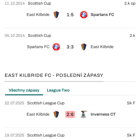
11.10.2014
Scottish Cup
2.k op
1:5
East Kilbride
Spartans FC
04.10.2014
Scottish Cup
2.k
3:3
Spartans FC
East Kilbride
EAST KILBRIDE FC - POSLEDNÍ ZÁPASY
Všechny zápasy
League Two
22.07.2025
Scottish League Cup
Sk F
2:6
East Kilbride
Inverness CT
19.07.2025
Scottish League Cup
Sk F