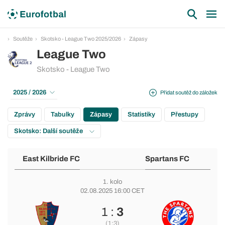
Soutěže
Skotsko - League Two 2025/2026
Zápasy
League Two
Skotsko - League Two
2025 / 2026
Přidat soutěž do záložek
Zprávy
Tabulky
Zápasy
Statistiky
Přestupy
Skotsko: Další soutěže
East Kilbride FC
Spartans FC
1. kolo
02.08.2025 16:00 CET
1 :
3
(1:3)