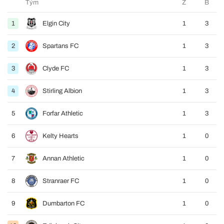
Tým
Z
B
1
Elgin City
1
3
2
Spartans FC
1
3
3
Clyde FC
1
3
4
Stirling Albion
1
3
5
Forfar Athletic
1
3
6
Kelty Hearts
1
0
7
Annan Athletic
1
0
8
Stranraer FC
1
0
9
Dumbarton FC
1
0