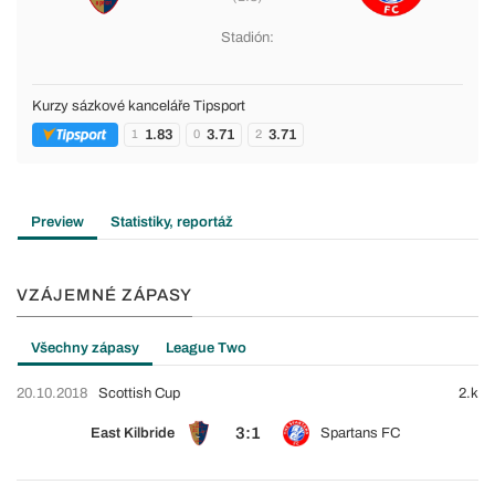
Stadión:
Kurzy sázkové kanceláře Tipsport
1.83
3.71
3.71
1
0
2
Preview
Statistiky, reportáž
VZÁJEMNÉ ZÁPASY
Všechny zápasy
League Two
20.10.2018
Scottish Cup
2.k
3:1
East Kilbride
Spartans FC