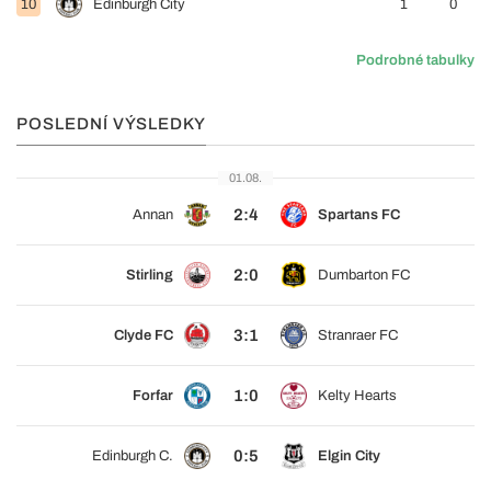
10
Edinburgh City
1
0
Podrobné tabulky
POSLEDNÍ VÝSLEDKY
01.08.
2:4
Annan
Spartans FC
2:0
Stirling
Dumbarton FC
3:1
Clyde FC
Stranraer FC
1:0
Forfar
Kelty Hearts
0:5
Edinburgh C.
Elgin City