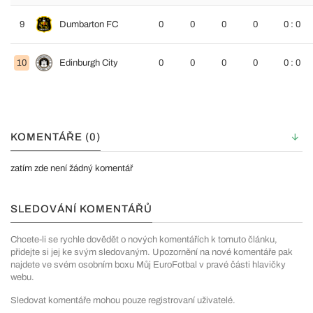
9
Dumbarton FC
0
0
0
0
0 : 0
10
Edinburgh City
0
0
0
0
0 : 0
KOMENTÁŘE (0)
zatím zde není žádný komentář
SLEDOVÁNÍ KOMENTÁŘŮ
Chcete-li se rychle dovědět o nových komentářích k tomuto článku,
přidejte si jej ke svým sledovaným. Upozornění na nové komentáře pak
najdete ve svém osobním boxu Můj EuroFotbal v pravé části hlavičky
webu.
Sledovat komentáře mohou pouze registrovaní uživatelé.