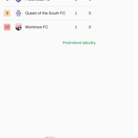
9
Queen of the South FC
1
0
10
Montrose FC
1
0
Podrobné tabulky