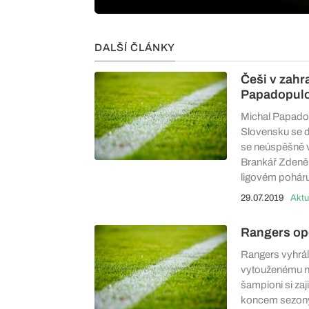
DALŠÍ ČLÁNKY
Češi v zahr
Papadopulos
Michal Papadop
Slovensku se d
se neúspěšně 
Brankář Zdeněk
ligovém poháru
29.07.2019
Aktu
Rangers opě
Rangers vyhráli 
vytouženému ná
šampioni si zaj
koncem sezon