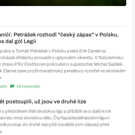
aničí: Petrášek rozhodl "český zápas" v Polsku,
 dal gól Legii
ulos a Tomáš Petrášek v Polsku a také Erik Daniel na
okázali střelecky prosadit o uplynulém víkendu. V Nizozemsku
v dresu PSV Eindhoven pokoušel o superpohár Michal Sadílek.
 Zlámal zase prožil maratónský penaltový rozstřel ve skotském
.
ality
49 komentářů
t postoupili, už jsou ve druhé lize
s předstihem třetí skotskou ligu a přiblížili se o další krok
vratu mezi skotskou elitu. Čtyřiapadesátinásobní ligoví
istili postup do druhé nejvyšší soutěže osm zápasů před
y.