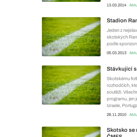
13.03.2014
Aktu
Stadion Ra
Jeden z nejsla
skotských Rang
podle sponzors
05.03.2013
Aktu
Stávkující s
Skotskému fot
rozhodčích, kt
soutěží. Všech
programu, jen j
Izraele, Portug
26.11.2010
Aktu
Skotsko se 
ČMFS