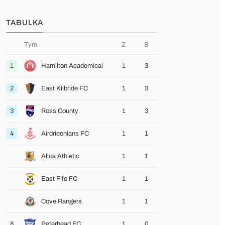
TABULKA
Tým
Z
B
1
Hamilton Academical
1
3
2
East Kilbride FC
1
3
3
Ross County
1
3
4
Airdrieonians FC
1
1
Alloa Athletic
1
1
East Fife FC
1
1
Cove Rangers
1
1
8
Peterhead FC
1
0