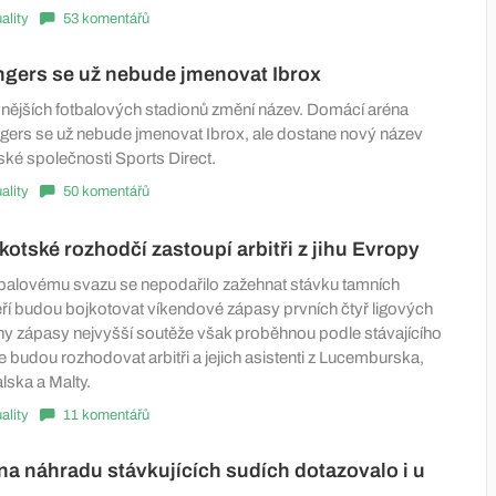
ality
53 komentářů
ngers se už nebude jmenovat Ibrox
vnějších fotbalových stadionů změní název. Domácí aréna
ers se už nebude jmenovat Ibrox, ale dostane nový název
ké společnosti Sports Direct.
ality
50 komentářů
kotské rozhodčí zastoupí arbitři z jihu Evropy
balovému svazu se nepodařilo zažehnat stávku tamních
eří budou bojkotovat víkendové zápasy prvních čtyř ligových
ny zápasy nejvyšší soutěže však proběhnou podle stávajícího
e budou rozhodovat arbitři a jejich asistenti z Lucemburska,
alska a Malty.
ality
11 komentářů
na náhradu stávkujících sudích dotazovalo i u