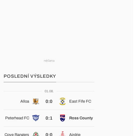
POSLEDNÍ VÝSLEDKY
01.08.
0:0
Alloa
East Fife FC
0:1
Peterhead FC
Ross County
0:0
Cove Rangers
Airdrie