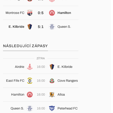
0:5
Montrose FC
Hamilton
5:1
E. Kilbride
Queen S.
NÁSLEDUJÍCÍ ZÁPASY
ZÍTRA
Airdrie
16:00
E. Kilbride
East Fife FC
16:00
Cove Rangers
Hamilton
16:00
Alloa
Queen S.
16:00
Peterhead FC