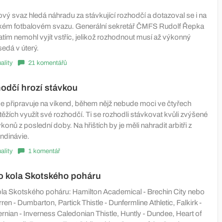
vý svaz hledá náhradu za stávkující rozhodčí a dotazoval se i na
m fotbalovém svazu. Generální sekretář ČMFS Rudolf Řepka
tím nemohl vyjít vstříc, jelikož rozhodnout musí až výkonný
sedá v úterý.
ality
21 komentářů
hodčí hrozí stávkou
e připravuje na víkend, během nějž nebude moci ve čtyřech
ěžích využít své rozhodčí. Ti se rozhodli stávkovat kvůli zvýšené
konů z poslední doby. Na hřištích by je měli nahradit arbitři z
ndinávie.
ality
1 komentář
o kola Skotského poháru
ola Skotského poháru: Hamilton Academical - Brechin City nebo
rren - Dumbarton, Partick Thistle - Dunfermline Athletic, Falkirk -
nian - Inverness Caledonian Thistle, Huntly - Dundee, Heart of