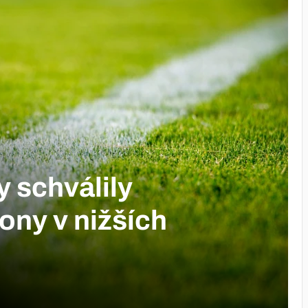
 schválily
ony v nižších