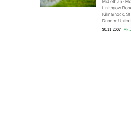
Midlothian - Mo
Linlithgow Ros
Kilmarnock, St
Dundee United, 
30.11.2007
Aktu