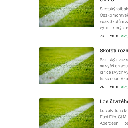
Skotský fotbalo
Českomoravské
však Skotům za
výbor, který za
26.11.2010
Aktu
Skotští roz
Skotský svaz s
nejvyšších sout
kritice svých vý
Irska nebo Ska
24.11.2010
Aktu
Los čtvrtéh
Los čtvrtého k
East Fife, St Mi
Aberdeen, Hiber