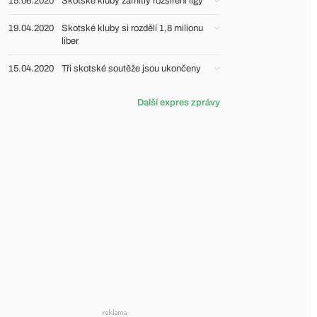
15.06.2020
Skotské kluby zamítly rozšíření ligy
19.04.2020
Skotské kluby si rozdělí 1,8 milionu
liber
15.04.2020
Tři skotské soutěže jsou ukončeny
Další expres zprávy