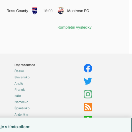
Ross County
16:00
Montrose FC
Kompletní výsledky
Reprezentace
Česko
Slovensko
Anglie
Francie
Itálie
Německo
Španělsko
Argentina
Brazílie
e s tímto cílem:
Přestupy