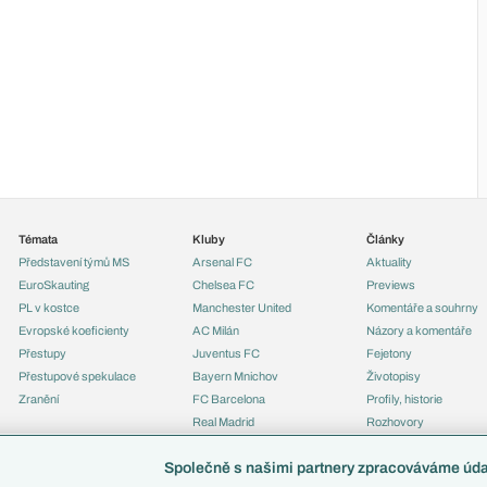
Témata
Kluby
Články
Představení týmů MS
Arsenal FC
Aktuality
EuroSkauting
Chelsea FC
Previews
PL v kostce
Manchester United
Komentáře a souhrny
Evropské koeficienty
AC Milán
Názory a komentáře
Přestupy
Juventus FC
Fejetony
Přestupové spekulace
Bayern Mnichov
Životopisy
Zranění
FC Barcelona
Profily, historie
Real Madrid
Rozhovory
Tipy a analýzy
Společně s našimi partnery zpracováváme údaj