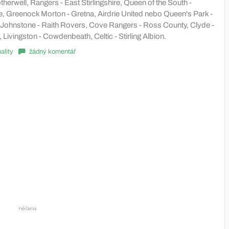
therwell, Rangers - East Stirlingshire, Queen of the South -
e, Greenock Morton - Gretna, Airdrie United nebo Queen's Park -
 Johnstone - Raith Rovers, Cove Rangers - Ross County, Clyde -
Livingston - Cowdenbeath, Celtic - Stirling Albion.
ality
žádný komentář