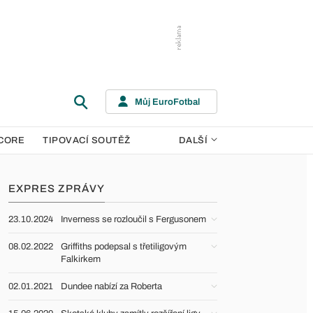
Můj EuroFotbal
CORE
TIPOVACÍ SOUTĚŽ
DALŠÍ
EXPRES ZPRÁVY
23.10.2024
Inverness se rozloučil s Fergusonem
08.02.2022
Griffiths podepsal s třetiligovým
Falkirkem
02.01.2021
Dundee nabízí za Roberta