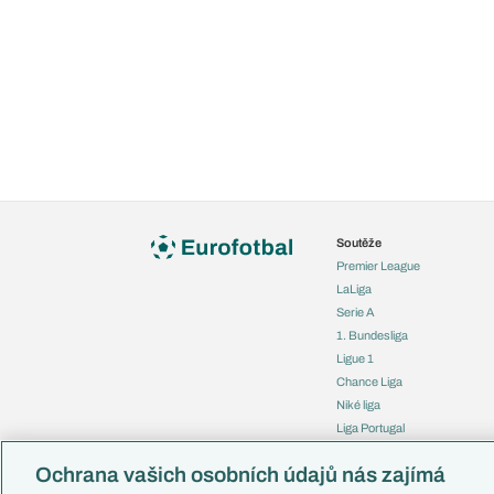
Soutěže
Premier League
LaLiga
Serie A
1. Bundesliga
Ligue 1
Chance Liga
Niké liga
Liga Portugal
Eredivisie
Ochrana vašich osobních údajů nás zajímá
Liga mistrů