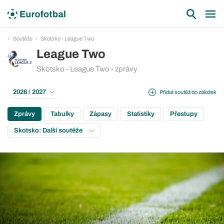
Soutěže
Skotsko - League Two
League Two
Skotsko - League Two - zprávy
2026 / 2027
Přidat soutěž do záložek
Zprávy
Tabulky
Zápasy
Statistiky
Přestupy
Skotsko: Další soutěže