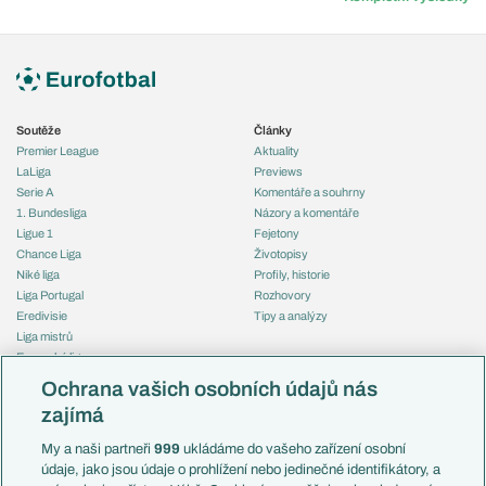
Soutěže
Články
Premier League
Aktuality
LaLiga
Previews
Serie A
Komentáře a souhrny
1. Bundesliga
Názory a komentáře
Ligue 1
Fejetony
Chance Liga
Životopisy
Niké liga
Profily, historie
Liga Portugal
Rozhovory
Eredivisie
Tipy a analýzy
Liga mistrů
Evropská liga
Reprezentace
Konferenční liga
Česko
Ochrana vašich osobních údajů nás
Mistrovství světa
Slovensko
zajímá
Liga národů
Anglie
Francie
My a naši partneři
999
ukládáme do vašeho zařízení osobní
Témata
Itálie
údaje, jako jsou údaje o prohlížení nebo jedinečné identifikátory, a
Představení týmů MS
Německo