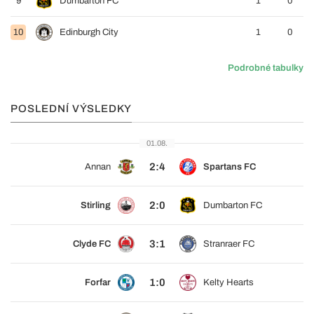
9
Dumbarton FC
1
0
10
Edinburgh City
1
0
Podrobné tabulky
POSLEDNÍ VÝSLEDKY
01.08.
2:4
Annan
Spartans FC
2:0
Stirling
Dumbarton FC
3:1
Clyde FC
Stranraer FC
1:0
Forfar
Kelty Hearts