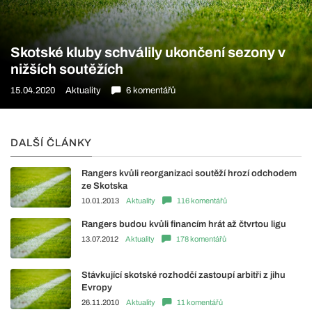
Skotské kluby schválily ukončení sezony v
nižších soutěžích
15.04.2020
Aktuality
6 komentářů
DALŠÍ ČLÁNKY
Rangers kvůli reorganizaci soutěží hrozí odchodem
ze Skotska
10.01.2013
Aktuality
116 komentářů
Rangers budou kvůli financím hrát až čtvrtou ligu
13.07.2012
Aktuality
178 komentářů
Stávkující skotské rozhodčí zastoupí arbitři z jihu
Evropy
26.11.2010
Aktuality
11 komentářů