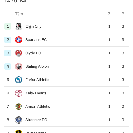
TABULKA
Tým
Z
B
1
Elgin City
1
3
2
Spartans FC
1
3
3
Clyde FC
1
3
4
Stirling Albion
1
3
5
Forfar Athletic
1
3
6
Kelty Hearts
1
0
7
Annan Athletic
1
0
8
Stranraer FC
1
0