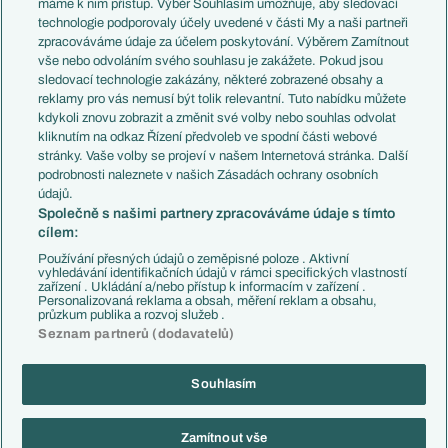
máme k nim přístup. Výběr Souhlasím umožňuje, aby sledovací
EuroSkauting
Španělsko
technologie podporovaly účely uvedené v části My a naši partneři
PL v kostce
Argentina
zpracováváme údaje za účelem poskytování. Výběrem Zamítnout
Evropské koeficienty
Brazílie
vše nebo odvoláním svého souhlasu je zakážete. Pokud jsou
Přestupy
sledovací technologie zakázány, některé zobrazené obsahy a
Přestupové spekulace
reklamy pro vás nemusí být tolik relevantní. Tuto nabídku můžete
Přestupy
Zranění
kdykoli znovu zobrazit a změnit své volby nebo souhlas odvolat
Zápasy
kliknutím na odkaz Řízení předvoleb ve spodní části webové
Livescore
stránky. Vaše volby se projeví v našem Internetová stránka. Další
Kluby
Tipovací soutěž
podrobnosti naleznete v našich Zásadách ochrany osobních
Arsenal FC
Fotbal TV
údajů.
Chelsea FC
Společně s našimi partnery zpracováváme údaje s tímto
Manchester United
cílem:
AC Milán
Juventus FC
Používání přesných údajů o zeměpisné poloze . Aktivní
Bayern Mnichov
vyhledávání identifikačních údajů v rámci specifických vlastností
zařízení . Ukládání a/nebo přístup k informacím v zařízení .
FC Barcelona
Personalizovaná reklama a obsah, měření reklam a obsahu,
Real Madrid
průzkum publika a rozvoj služeb .
Seznam partnerů (dodavatelů)
Souhlasím
Copyright © 2001-2026 EuroFotbal.cz. Využíváme zpravodajství ČTK.
RSS
Podmínky užití
Informace o zpracování osobních údajů
Zamítnout vše