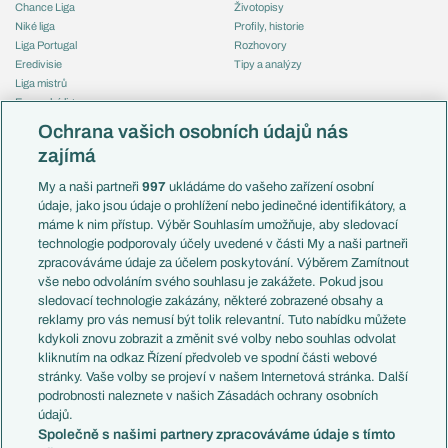
Chance Liga
Životopisy
Niké liga
Profily, historie
Liga Portugal
Rozhovory
Eredivisie
Tipy a analýzy
Liga mistrů
Evropská liga
Reprezentace
Konferenční liga
Česko
Ochrana vašich osobních údajů nás
Mistrovství světa
Slovensko
zajímá
Liga národů
Anglie
Francie
My a naši partneři
997
ukládáme do vašeho zařízení osobní
Témata
Itálie
údaje, jako jsou údaje o prohlížení nebo jedinečné identifikátory, a
Představení týmů MS
Německo
máme k nim přístup. Výběr Souhlasím umožňuje, aby sledovací
EuroSkauting
Španělsko
technologie podporovaly účely uvedené v části My a naši partneři
PL v kostce
Argentina
zpracováváme údaje za účelem poskytování. Výběrem Zamítnout
Evropské koeficienty
Brazílie
vše nebo odvoláním svého souhlasu je zakážete. Pokud jsou
Přestupy
sledovací technologie zakázány, některé zobrazené obsahy a
Přestupové spekulace
reklamy pro vás nemusí být tolik relevantní. Tuto nabídku můžete
Přestupy
Zranění
kdykoli znovu zobrazit a změnit své volby nebo souhlas odvolat
Zápasy
kliknutím na odkaz Řízení předvoleb ve spodní části webové
Livescore
stránky. Vaše volby se projeví v našem Internetová stránka. Další
Kluby
Tipovací soutěž
podrobnosti naleznete v našich Zásadách ochrany osobních
Arsenal FC
Fotbal TV
údajů.
Chelsea FC
Společně s našimi partnery zpracováváme údaje s tímto
Manchester United