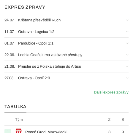
EXPRES ZPRÁVY
24.07.
Křišťana přesvědčil Ruch
11.07.
Ostrava - Legnica 1:2
01.07.
Pardubice - Opolí 1:1
22.06.
Lechia Gdaňsk má zakázané přestupy
21.06.
Preisler se z Polska stěhuje do Artisu
27.03.
Ostrava - Opolí 2:0
Další expres zprávy
TABULKA
Tým
Z
B
1
Pogoń Grod. Mazowiecki
3
9