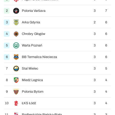
2
Polonia Varšava
3
7
3
Arka Gdynia
2
6
4
Chrobry Głogów
3
6
5
Warta Poznań
3
6
6
BB Termalica Nieciecza
3
6
7
Stal Mielec
3
5
8
Miedź Legnica
3
4
9
Polonia Bytom
3
4
10
ŁKS Łódź
3
4
11
Podbeskidzie Bielsko-Biała
3
3