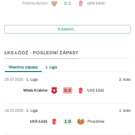
0:1
Polonia Bytom
ŁKS Łódź
6 dalších...
ŁKS ŁÓDŹ - POSLEDNÍ ZÁPASY
Všechny zápasy
1. Liga
26.07.2025
1. Liga
2. kolo
5:0
Wisła Kraków
ŁKS Łódź
18.07.2025
1. Liga
1. kolo
1:0
ŁKS Łódź
Pruszków