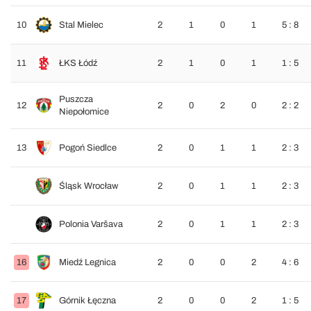
10
Stal Mielec
2
1
0
1
5 : 8
11
ŁKS Łódź
2
1
0
1
1 : 5
Puszcza
12
2
0
2
0
2 : 2
Niepołomice
13
Pogoń Siedlce
2
0
1
1
2 : 3
Śląsk Wrocław
2
0
1
1
2 : 3
Polonia Varšava
2
0
1
1
2 : 3
16
Miedź Legnica
2
0
0
2
4 : 6
17
Górnik Łęczna
2
0
0
2
1 : 5