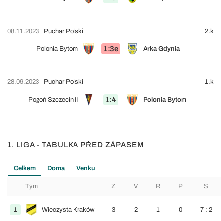
08.11.2023
Puchar Polski
2.k
1:3e
Polonia Bytom
Arka Gdynia
28.09.2023
Puchar Polski
1.k
1:4
Pogoń Szczecin II
Polonia Bytom
1. LIGA - TABULKA PŘED ZÁPASEM
Celkem
Doma
Venku
Tým
Z
V
R
P
S
1
Wieczysta Kraków
3
2
1
0
7 : 2