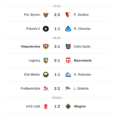
07.08.
2:2
Pol. Bytom
P. Siedlce
1:1
Polonia V.
R. Chorzów
08.08.
3:1
Niepołomice
Odra Opole
0:1
Legnica
Mazowiecki
1:1
Stal Mielec
S. Rzeszów
2:2
Podbeskidzie
L. Gdańsk
VČERA
1:2
ŁKS Łódź
Głogów