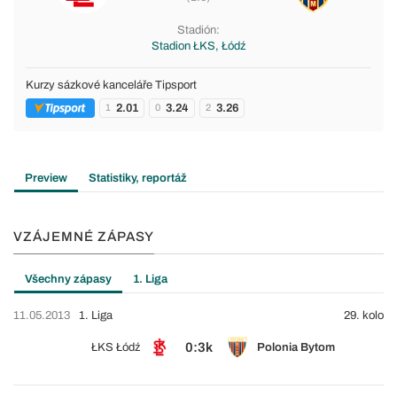
Stadión:
Stadion ŁKS, Łódź
Kurzy sázkové kanceláře Tipsport
2.01
3.24
3.26
1
0
2
Preview
Statistiky, reportáž
VZÁJEMNÉ ZÁPASY
Všechny zápasy
1. Liga
11.05.2013
1. Liga
29. kolo
0:3k
ŁKS Łódź
Polonia Bytom