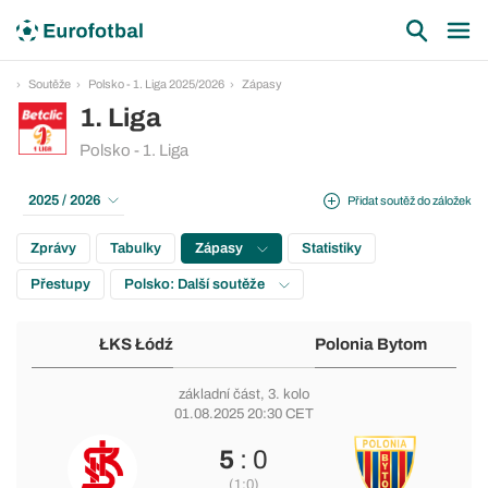
Soutěže
Polsko - 1. Liga 2025/2026
Zápasy
1. Liga
Polsko - 1. Liga
2025 / 2026
Přidat soutěž do záložek
Zprávy
Tabulky
Zápasy
Statistiky
Přestupy
Polsko: Další soutěže
ŁKS Łódź
Polonia Bytom
základní část
, 3. kolo
01.08.2025 20:30 CET
5
: 0
(1:0)