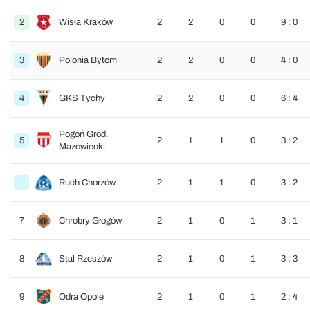
2
Wisła Kraków
2
2
0
0
9 : 0
3
Polonia Bytom
2
2
0
0
4 : 0
4
GKS Tychy
2
2
0
0
6 : 4
Pogoń Grod.
5
2
1
1
0
3 : 2
Mazowiecki
Ruch Chorzów
2
1
1
0
3 : 2
7
Chrobry Głogów
2
1
0
1
3 : 1
8
Stal Rzeszów
2
1
0
1
3 : 3
9
Odra Opole
2
1
0
1
2 : 4