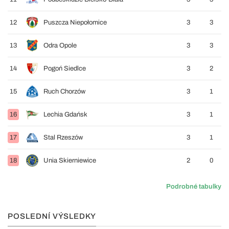
12
Puszcza Niepołomice
3
3
13
Odra Opole
3
3
14
Pogoń Siedlce
3
2
15
Ruch Chorzów
3
1
16
Lechia Gdańsk
3
1
17
Stal Rzeszów
3
1
18
Unia Skierniewice
2
0
Podrobné tabulky
POSLEDNÍ VÝSLEDKY