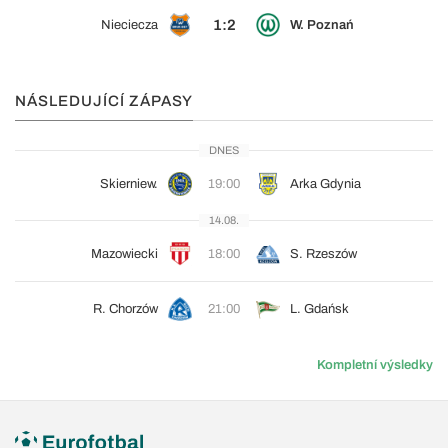
1:2
Nieciecza
W. Poznań
NÁSLEDUJÍCÍ ZÁPASY
DNES
Skierniew.
19:00
Arka Gdynia
14.08.
Mazowiecki
18:00
S. Rzeszów
R. Chorzów
21:00
L. Gdańsk
Kompletní výsledky