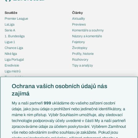
Soutěže
Články
Premier League
Aktuality
LaLiga
Previews
Serie A
Komentáře a souhrny
1. Bundesliga
Názory a komentáře
Ligue 1
Fejetony
Chance Liga
Životopisy
Niké liga
Profily, historie
Liga Portugal
Rozhovory
Eredivisie
Tipy a analýzy
Liga mistrů
Evropská liga
Reprezentace
Konferenční liga
Česko
Ochrana vašich osobních údajů nás
Mistrovství světa
Slovensko
zajímá
Liga národů
Anglie
Francie
My a naši partneři
999
ukládáme do vašeho zařízení osobní
Témata
Itálie
údaje, jako jsou údaje o prohlížení nebo jedinečné identifikátory, a
Představení týmů MS
Německo
máme k nim přístup. Výběr Souhlasím umožňuje, aby sledovací
EuroSkauting
Španělsko
technologie podporovaly účely uvedené v části My a naši partneři
PL v kostce
Argentina
zpracováváme údaje za účelem poskytování. Výběrem Zamítnout
Evropské koeficienty
Brazílie
vše nebo odvoláním svého souhlasu je zakážete. Pokud jsou
Přestupy