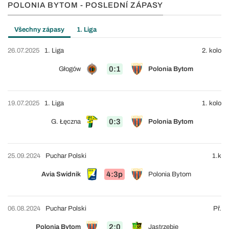
POLONIA BYTOM - POSLEDNÍ ZÁPASY
Všechny zápasy
1. Liga
26.07.2025
1. Liga
2. kolo
0:1
Głogów
Polonia Bytom
19.07.2025
1. Liga
1. kolo
0:3
G. Łęczna
Polonia Bytom
25.09.2024
Puchar Polski
1.k
4:3p
Avia Swidnik
Polonia Bytom
06.08.2024
Puchar Polski
Př.
2:0
Polonia Bytom
Jastrzębie