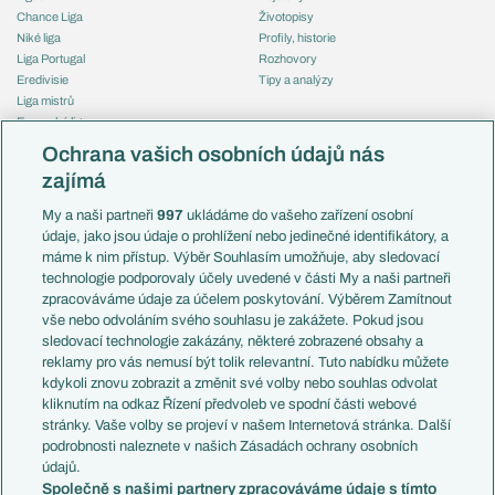
Chance Liga
Životopisy
Niké liga
Profily, historie
Liga Portugal
Rozhovory
Eredivisie
Tipy a analýzy
Liga mistrů
Evropská liga
Reprezentace
Konferenční liga
Česko
Ochrana vašich osobních údajů nás
Mistrovství světa
Slovensko
zajímá
Liga národů
Anglie
Francie
My a naši partneři
997
ukládáme do vašeho zařízení osobní
Témata
Itálie
údaje, jako jsou údaje o prohlížení nebo jedinečné identifikátory, a
Představení týmů MS
Německo
máme k nim přístup. Výběr Souhlasím umožňuje, aby sledovací
EuroSkauting
Španělsko
technologie podporovaly účely uvedené v části My a naši partneři
PL v kostce
Argentina
zpracováváme údaje za účelem poskytování. Výběrem Zamítnout
Evropské koeficienty
Brazílie
vše nebo odvoláním svého souhlasu je zakážete. Pokud jsou
Přestupy
sledovací technologie zakázány, některé zobrazené obsahy a
Přestupové spekulace
reklamy pro vás nemusí být tolik relevantní. Tuto nabídku můžete
Přestupy
Zranění
kdykoli znovu zobrazit a změnit své volby nebo souhlas odvolat
Zápasy
kliknutím na odkaz Řízení předvoleb ve spodní části webové
Livescore
stránky. Vaše volby se projeví v našem Internetová stránka. Další
Kluby
Tipovací soutěž
podrobnosti naleznete v našich Zásadách ochrany osobních
Arsenal FC
Fotbal TV
údajů.
Chelsea FC
Společně s našimi partnery zpracováváme údaje s tímto
Manchester United