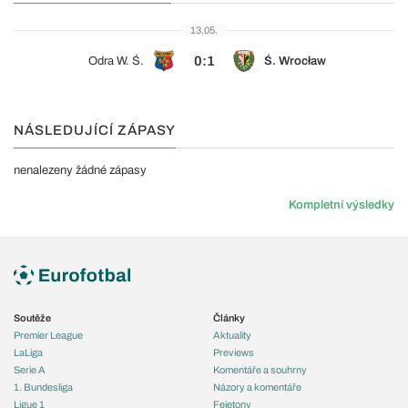
13.05.
0:1
Odra W. Ś.
Ś. Wrocław
NÁSLEDUJÍCÍ ZÁPASY
nenalezeny žádné zápasy
Kompletní výsledky
Soutěže
Články
Premier League
Aktuality
LaLiga
Previews
Serie A
Komentáře a souhrny
1. Bundesliga
Názory a komentáře
Ligue 1
Fejetony