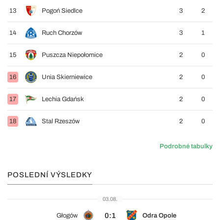
13
Pogoń Siedlce
3
2
14
Ruch Chorzów
3
1
15
Puszcza Niepołomice
2
0
16
Unia Skierniewice
2
0
17
Lechia Gdańsk
2
0
18
Stal Rzeszów
2
0
Podrobné tabulky
POSLEDNÍ VÝSLEDKY
03.08.
0:1
Głogów
Odra Opole