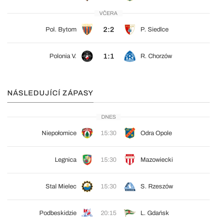
VČERA
2:2
Pol. Bytom
P. Siedlce
1:1
Polonia V.
R. Chorzów
NÁSLEDUJÍCÍ ZÁPASY
DNES
Niepołomice
15:30
Odra Opole
Legnica
15:30
Mazowiecki
Stal Mielec
15:30
S. Rzeszów
Podbeskidzie
20:15
L. Gdańsk