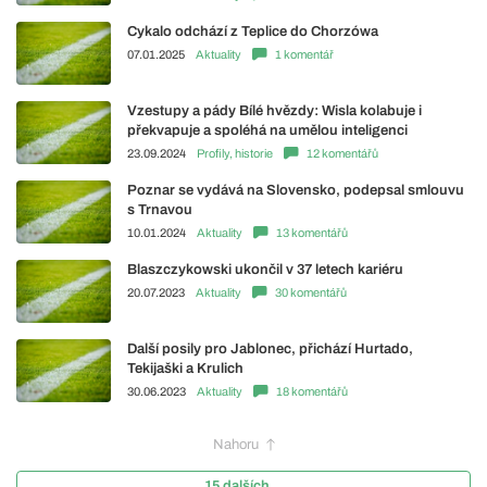
Cykalo odchází z Teplice do Chorzówa
07.01.2025
Aktuality
1 komentář
Vzestupy a pády Bílé hvězdy: Wisla kolabuje i
překvapuje a spoléhá na umělou inteligenci
23.09.2024
Profily, historie
12 komentářů
Poznar se vydává na Slovensko, podepsal smlouvu
s Trnavou
10.01.2024
Aktuality
13 komentářů
Blaszczykowski ukončil v 37 letech kariéru
20.07.2023
Aktuality
30 komentářů
Další posily pro Jablonec, přichází Hurtado,
Tekijaški a Krulich
30.06.2023
Aktuality
18 komentářů
Nahoru
15 dalších...