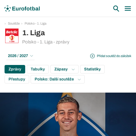
Soutěže
Polsko - 1. Liga
1. Liga
Polsko - 1. Liga - zprávy
2026 / 2027
Přidat soutěž do záložek
Zprávy
Tabulky
Zápasy
Statistiky
Přestupy
Polsko: Další soutěže