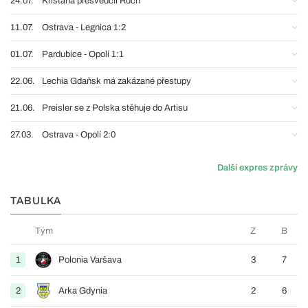
24.07.
Křišťana přesvědčil Ruch
11.07.
Ostrava - Legnica 1:2
01.07.
Pardubice - Opolí 1:1
22.06.
Lechia Gdaňsk má zakázané přestupy
21.06.
Preisler se z Polska stěhuje do Artisu
27.03.
Ostrava - Opolí 2:0
Další expres zprávy
TABULKA
Tým
Z
B
1
Polonia Varšava
3
7
2
Arka Gdynia
2
6