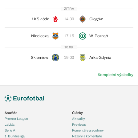
ZÍTRA
ŁKS Łódź
14:30
Głogów
Nieciecza
17:15
W. Poznań
10.08.
Skierniew.
19:00
Arka Gdynia
Kompletní výsledky
Soutěže
Články
Premier League
Aktuality
LaLiga
Previews
Serie A
Komentáře a souhrny
1. Bundesliga
Názory a komentáře