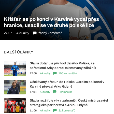
Křišťan se po konci v Karviné vydal přes
hranice, usadil se ve druhé polské lize
24.07.
Aktuality
žádný komentář
DALŠÍ ČLÁNKY
Slavia dotahuje příchod dalšího Poláka, ze
spřátelené Arky dorazí talentovaný záložník
22.06.
Aktuality
105 komentářů
Očekávaný přesun do Polska: Jarolím po konci v
Karviné převzal Arku Gdyně
17.06.
Aktuality
1 komentář
Slavia rozšiřuje vliv v zahraničí. Český mistr uzavřel
strategické partnerství s Arkou Gdyně
11.06.
Aktuality
21 komentářů