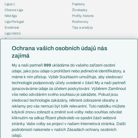
Ligue 1
Fejetony
Chance Liga
Životopisy
Niké liga
Profily, historie
Liga Portugal
Rozhovory
Eredivisie
Tipy a analýzy
Liga mistrů
Evropská liga
Reprezentace
Konferenční liga
Česko
Ochrana vašich osobních údajů nás
Mistrovství světa
Slovensko
zajímá
Liga národů
Anglie
Francie
My a naši partneři
999
ukládáme do vašeho zařízení osobní
Témata
Itálie
údaje, jako jsou údaje o prohlížení nebo jedinečné identifikátory, a
Představení týmů MS
Německo
máme k nim přístup. Výběr Souhlasím umožňuje, aby sledovací
EuroSkauting
Španělsko
technologie podporovaly účely uvedené v části My a naši partneři
PL v kostce
Argentina
zpracováváme údaje za účelem poskytování. Výběrem Zamítnout
Evropské koeficienty
Brazílie
vše nebo odvoláním svého souhlasu je zakážete. Pokud jsou
Přestupy
sledovací technologie zakázány, některé zobrazené obsahy a
Přestupové spekulace
reklamy pro vás nemusí být tolik relevantní. Tuto nabídku můžete
Přestupy
Zranění
kdykoli znovu zobrazit a změnit své volby nebo souhlas odvolat
Zápasy
kliknutím na odkaz Řízení předvoleb ve spodní části webové
Livescore
stránky. Vaše volby se projeví v našem Internetová stránka. Další
Kluby
Tipovací soutěž
podrobnosti naleznete v našich Zásadách ochrany osobních
Arsenal FC
Fotbal TV
údajů.
Chelsea FC