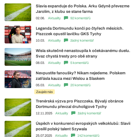
Slavia expanduje do Polska. Arku Gdyně převezme
Jarolím, z klubu se stane farma
02.06.
Aktuality
92 komentářů
Legenda Dortmundu končí po čtyřech měsících.
Piszczek opustil lavičku GKS Tychy
10.03.
Aktuality
žádný komentář
Wisla skutečně nenastoupila k očekávanému duelu.
Svaz chystá tresty pro obě strany
08.03.
Aktuality
5 komentářů
Nevpustíte fanoušky? Nikam nejedeme. Polskem
zatřásla kauza mezi Wislou a Slaskem
05.03.
Aktuality
20 komentářů
Zaujalo nás
Trenérská výzva pro Piszczeka. Bývalý obránce
Dortmundu převzal druholigové Tychy
12.11.2025
Aktuality
žádný komentář
Úspěch v konkurenci evropských velkoklubů: Slavii
posílil polský talent Szywala
25.07.2025
Aktuality
142 komentářů