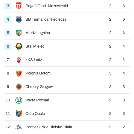
3
Pogoń Grod. Mazowiecki
2
6
4
BB Termalica Nieciecza
2
6
5
Miedź Legnica
2
4
6
Stal Mielec
2
4
7
ŁKS Łódź
2
4
8
Polonia Bytom
3
4
9
Chrobry Głogów
2
3
10
Warta Poznań
2
3
11
Odra Opole
2
3
12
Podbeskidzie Bielsko-Biała
2
2