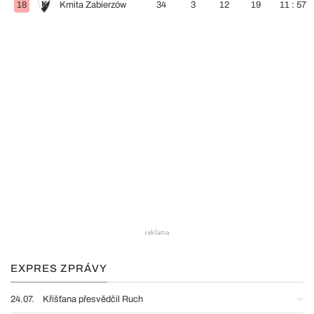
18
Kmita Zabierzów
34
3
12
19
11 : 57
EXPRES ZPRÁVY
24.07.
Křišťana přesvědčil Ruch