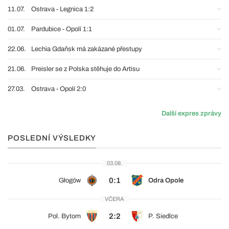
11.07.
Ostrava - Legnica 1:2
01.07.
Pardubice - Opolí 1:1
22.06.
Lechia Gdaňsk má zakázané přestupy
21.06.
Preisler se z Polska stěhuje do Artisu
27.03.
Ostrava - Opolí 2:0
Další expres zprávy
POSLEDNÍ VÝSLEDKY
03.08.
0:1
Głogów
Odra Opole
VČERA
2:2
Pol. Bytom
P. Siedlce