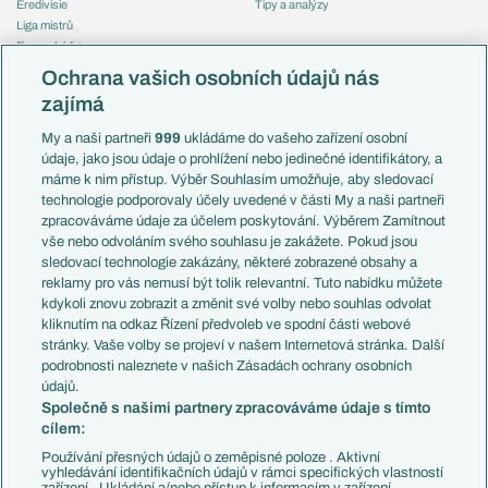
Eredivisie
Tipy a analýzy
Liga mistrů
Evropská liga
Reprezentace
Konferenční liga
Česko
Ochrana vašich osobních údajů nás
Mistrovství světa
Slovensko
zajímá
Liga národů
Anglie
Francie
My a naši partneři
999
ukládáme do vašeho zařízení osobní
Témata
Itálie
údaje, jako jsou údaje o prohlížení nebo jedinečné identifikátory, a
Představení týmů MS
Německo
máme k nim přístup. Výběr Souhlasím umožňuje, aby sledovací
EuroSkauting
Španělsko
technologie podporovaly účely uvedené v části My a naši partneři
PL v kostce
Argentina
zpracováváme údaje za účelem poskytování. Výběrem Zamítnout
Evropské koeficienty
Brazílie
vše nebo odvoláním svého souhlasu je zakážete. Pokud jsou
Přestupy
sledovací technologie zakázány, některé zobrazené obsahy a
Přestupové spekulace
reklamy pro vás nemusí být tolik relevantní. Tuto nabídku můžete
Přestupy
Zranění
kdykoli znovu zobrazit a změnit své volby nebo souhlas odvolat
Zápasy
kliknutím na odkaz Řízení předvoleb ve spodní části webové
Livescore
stránky. Vaše volby se projeví v našem Internetová stránka. Další
Kluby
Tipovací soutěž
podrobnosti naleznete v našich Zásadách ochrany osobních
Arsenal FC
Fotbal TV
údajů.
Chelsea FC
Společně s našimi partnery zpracováváme údaje s tímto
Manchester United
cílem:
AC Milán
Juventus FC
Používání přesných údajů o zeměpisné poloze . Aktivní
Bayern Mnichov
vyhledávání identifikačních údajů v rámci specifických vlastností