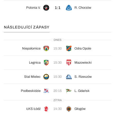
1:1
Polonia V.
R. Chorzów
NÁSLEDUJÍCÍ ZÁPASY
DNES
Niepołomice
15:30
Odra Opole
Legnica
15:30
Mazowiecki
Stal Mielec
15:30
S. Rzeszów
Podbeskidzie
20:15
L. Gdańsk
ZÍTRA
ŁKS Łódź
14:30
Głogów