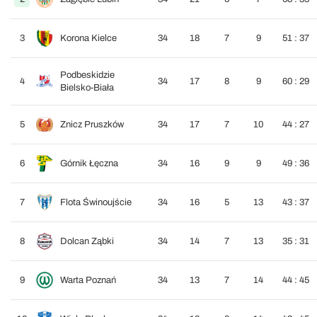
3
Korona Kielce
34
18
7
9
51 : 37
Podbeskidzie
4
34
17
8
9
60 : 29
Bielsko-Biała
5
Znicz Pruszków
34
17
7
10
44 : 27
6
Górnik Łęczna
34
16
9
9
49 : 36
7
Flota Świnoujście
34
16
5
13
43 : 37
8
Dolcan Ząbki
34
14
7
13
35 : 31
9
Warta Poznań
34
13
7
14
44 : 45