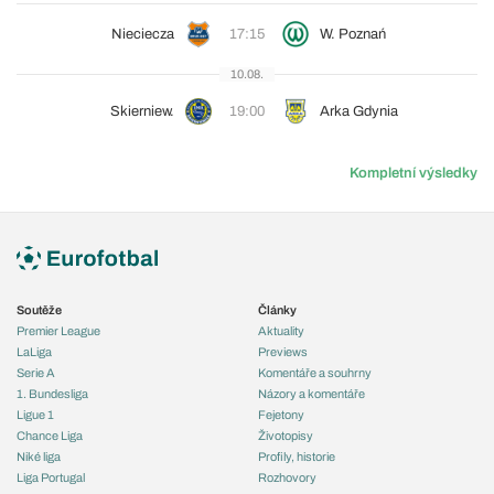
Nieciecza
17:15
W. Poznań
10.08.
Skierniew.
19:00
Arka Gdynia
Kompletní výsledky
Soutěže
Články
Premier League
Aktuality
LaLiga
Previews
Serie A
Komentáře a souhrny
1. Bundesliga
Názory a komentáře
Ligue 1
Fejetony
Chance Liga
Životopisy
Niké liga
Profily, historie
Liga Portugal
Rozhovory