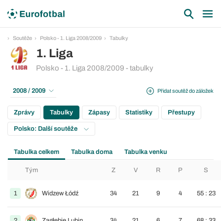
Soutěže
Polsko - 1. Liga 2008/2009
Tabulky
1. Liga
Polsko - 1. Liga 2008/2009 - tabulky
2008 / 2009
Přidat soutěž do záložek
Zprávy
Tabulky
Zápasy
Statistiky
Přestupy
Polsko: Další soutěže
Tabulka celkem
Tabulka doma
Tabulka venku
Tým
Z
V
R
P
S
1
Widzew Łódź
34
21
9
4
55 : 23
2
Zagłębie Lubin
34
21
6
7
68 : 33