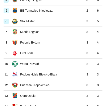
4
Chrobry Głogów
3
6
5
BB Termalica Nieciecza
2
6
6
Stal Mielec
3
5
7
Miedź Legnica
3
4
8
Polonia Bytom
3
4
9
ŁKS Łódź
3
4
10
Warta Poznań
2
3
11
Podbeskidzie Bielsko-Biała
3
3
12
Puszcza Niepołomice
3
3
13
Odra Opole
3
3