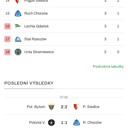
14
Pogoń Siedlce
3
2
15
Ruch Chorzów
3
1
16
Lechia Gdańsk
3
1
17
Stal Rzeszów
3
1
18
Unia Skierniewice
2
0
Podrobné tabulky
POSLEDNÍ VÝSLEDKY
07.08.
2:2
Pol. Bytom
P. Siedlce
1:1
Polonia V.
R. Chorzów