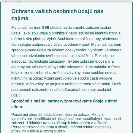
Evropská liga
Reprezentace
Konferenční liga
Česko
Ochrana vašich osobních údajů nás
Mistrovství světa
Slovensko
zajímá
Liga národů
Anglie
Francie
My a naši partneři
999
ukládáme do vašeho zařízení osobní
Témata
Itálie
údaje, jako jsou údaje o prohlížení nebo jedinečné identifikátory, a
Představení týmů MS
Německo
máme k nim přístup. Výběr Souhlasím umožňuje, aby sledovací
EuroSkauting
Španělsko
technologie podporovaly účely uvedené v části My a naši partneři
PL v kostce
Argentina
zpracováváme údaje za účelem poskytování. Výběrem Zamítnout
Evropské koeficienty
Brazílie
vše nebo odvoláním svého souhlasu je zakážete. Pokud jsou
Přestupy
sledovací technologie zakázány, některé zobrazené obsahy a
Přestupové spekulace
reklamy pro vás nemusí být tolik relevantní. Tuto nabídku můžete
Přestupy
Zranění
kdykoli znovu zobrazit a změnit své volby nebo souhlas odvolat
Zápasy
kliknutím na odkaz Řízení předvoleb ve spodní části webové
Livescore
stránky. Vaše volby se projeví v našem Internetová stránka. Další
Kluby
Tipovací soutěž
podrobnosti naleznete v našich Zásadách ochrany osobních
Arsenal FC
Fotbal TV
údajů.
Chelsea FC
Společně s našimi partnery zpracováváme údaje s tímto
Manchester United
cílem:
AC Milán
Juventus FC
Používání přesných údajů o zeměpisné poloze . Aktivní
Bayern Mnichov
vyhledávání identifikačních údajů v rámci specifických vlastností
zařízení . Ukládání a/nebo přístup k informacím v zařízení .
FC Barcelona
Personalizovaná reklama a obsah, měření reklam a obsahu,
Real Madrid
průzkum publika a rozvoj služeb .