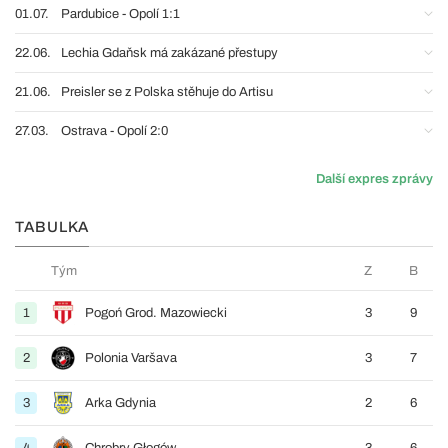
01.07.
Pardubice - Opolí 1:1
22.06.
Lechia Gdaňsk má zakázané přestupy
21.06.
Preisler se z Polska stěhuje do Artisu
27.03.
Ostrava - Opolí 2:0
Další expres zprávy
TABULKA
Tým
Z
B
1
Pogoń Grod. Mazowiecki
3
9
2
Polonia Varšava
3
7
3
Arka Gdynia
2
6