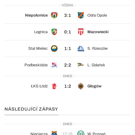
VČERA
3:1
Niepołomice
Odra Opole
0:1
Legnica
Mazowiecki
1:1
Stal Mielec
S. Rzeszów
2:2
Podbeskidzie
L. Gdańsk
DNES
1:2
ŁKS Łódź
Głogów
NÁSLEDUJÍCÍ ZÁPASY
DNES
Nieciecza
17:15
W. Poznań