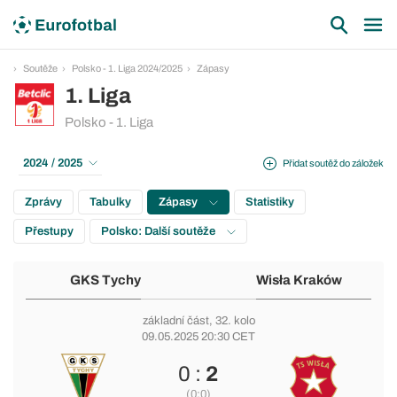
Soutěže
Polsko - 1. Liga 2024/2025
Zápasy
1. Liga
Polsko - 1. Liga
2024 / 2025
Přidat soutěž do záložek
Zprávy
Tabulky
Zápasy
Statistiky
Přestupy
Polsko: Další soutěže
GKS Tychy
Wisła Kraków
základní část
, 32. kolo
09.05.2025 20:30 CET
0 :
2
(0:0)