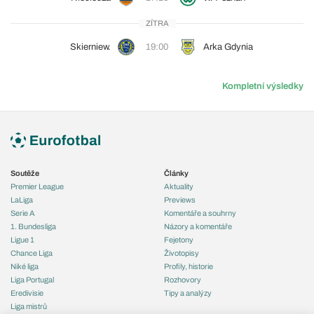
ZÍTRA
Skierniew.
19:00
Arka Gdynia
Kompletní výsledky
Soutěže
Články
Premier League
Aktuality
LaLiga
Previews
Serie A
Komentáře a souhrny
1. Bundesliga
Názory a komentáře
Ligue 1
Fejetony
Chance Liga
Životopisy
Niké liga
Profily, historie
Liga Portugal
Rozhovory
Eredivisie
Tipy a analýzy
Liga mistrů